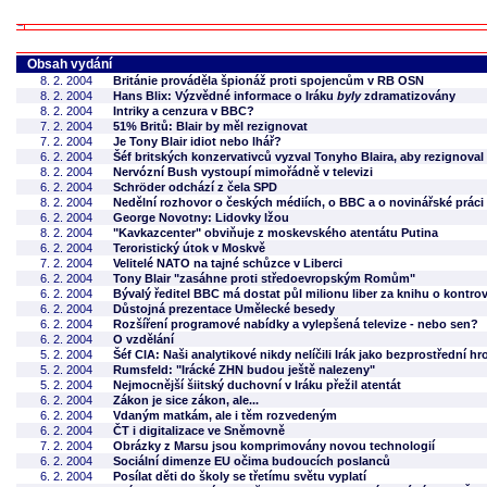
Obsah vydání
8. 2. 2004
Británie prováděla špionáž proti spojencům v RB OSN
8. 2. 2004
Hans Blix: Výzvědné informace o Iráku
byly
zdramatizovány
8. 2. 2004
Intriky a cenzura v BBC?
7. 2. 2004
51% Britů: Blair by měl rezignovat
7. 2. 2004
Je Tony Blair idiot nebo lhář?
6. 2. 2004
Šéf britských konzervativců vyzval Tonyho Blaira, aby rezignoval
8. 2. 2004
Nervózní Bush vystoupí mimořádně v televizi
6. 2. 2004
Schröder odchází z čela SPD
8. 2. 2004
Nedělní rozhovor o českých médiích, o BBC a o novinářské práci
6. 2. 2004
George Novotny: Lidovky lžou
8. 2. 2004
"Kavkazcenter" obviňuje z moskevského atentátu Putina
6. 2. 2004
Teroristický útok v Moskvě
7. 2. 2004
Velitelé NATO na tajné schůzce v Liberci
6. 2. 2004
Tony Blair "zasáhne proti středoevropským Romům"
6. 2. 2004
Bývalý ředitel BBC má dostat půl milionu liber za knihu o kontrov
6. 2. 2004
Důstojná prezentace Umělecké besedy
6. 2. 2004
Rozšíření programové nabídky a vylepšená televize - nebo sen?
6. 2. 2004
O vzdělání
5. 2. 2004
Šéf CIA: Naši analytikové nikdy nelíčili Irák jako bezprostřední h
5. 2. 2004
Rumsfeld: "Irácké ZHN budou ještě nalezeny"
5. 2. 2004
Nejmocnější šiitský duchovní v Iráku přežil atentát
6. 2. 2004
Zákon je sice zákon, ale...
6. 2. 2004
Vdaným matkám, ale i těm rozvedeným
6. 2. 2004
ČT i digitalizace ve Sněmovně
7. 2. 2004
Obrázky z Marsu jsou komprimovány novou technologií
6. 2. 2004
Sociální dimenze EU očima budoucích poslanců
6. 2. 2004
Posílat děti do školy se třetímu světu vyplatí