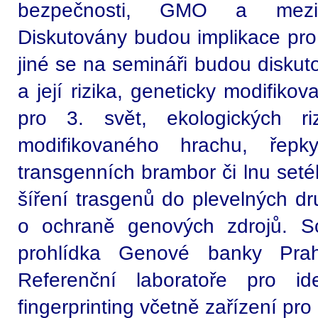
bezpečnosti, GMO a mezi
Diskutovány budou implikace pro
jiné se na semináři budou diskut
a její rizika, geneticky modifikov
pro 3. svět, ekologických ri
modifikovaného hrachu, řepk
transgenních brambor či lnu se
šíření trasgenů do plevelných d
o ochraně genových zdrojů. S
prohlídka Genové banky Praha
Referenční laboratoře pro i
fingerprinting včetně zařízení pro