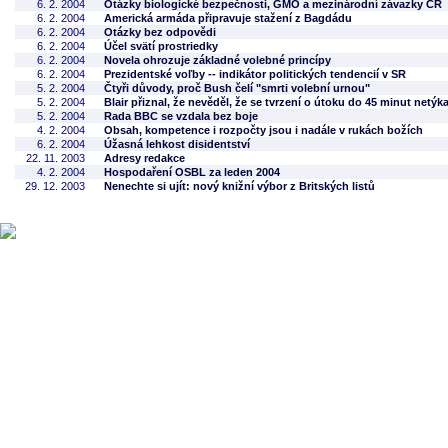
6. 2. 2004
Otázky biologické bezpečnosti, GMO a mezinárodní závazky ČR
6. 2. 2004
Americká armáda připravuje stažení z Bagdádu
6. 2. 2004
Otázky bez odpovědi
6. 2. 2004
Účel svätí prostriedky
6. 2. 2004
Novela ohrozuje základné volebné princípy
6. 2. 2004
Prezidentské voľby -- indikátor politických tendencií v SR
5. 2. 2004
Čtyři důvody, proč Bush čelí "smrti volební urnou"
5. 2. 2004
Blair přiznal, že nevěděl, že se tvrzení o útoku do 45 minut netý
5. 2. 2004
Rada BBC se vzdala bez boje
4. 2. 2004
Obsah, kompetence i rozpočty jsou i nadále v rukách božích
6. 2. 2004
Úžasná lehkost disidentství
22. 11. 2003
Adresy redakce
4. 2. 2004
Hospodaření OSBL za leden 2004
29. 12. 2003
Nenechte si ujít: nový knižní výbor z Britských listů