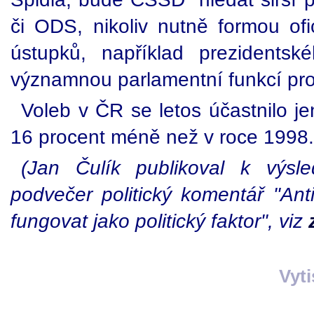
či ODS, nikoliv nutně formou ofic
ústupků, například prezidents
významnou parlamentní funkcí pr
Voleb v ČR se letos účastnilo j
16 procent méně než v roce 1998.
(Jan Čulík publikoval k výs
podvečer politický komentář "An
fungovat jako politický faktor", viz
Vyt