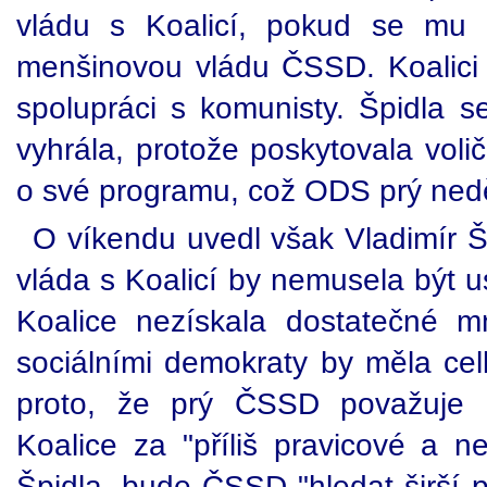
vládu s Koalicí, pokud se mu t
menšinovou vládu ČSSD. Koalici 
spolupráci s komunisty. Špidla s
vyhrála, protože poskytovala voli
o své programu, což ODS prý nedě
O víkendu uvedl však Vladimír Šp
vláda s Koalicí by nemusela být u
Koalice nezískala dostatečné m
sociálními demokraty by měla cel
proto, že prý ČSSD považuje n
Koalice za "příliš pravicové a ne
Špidla, bude ČSSD "hledat širší