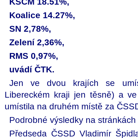
KSČM 18.51%,
Koalice 14.27%,
SN 2,78%,
Zelení 2,36%,
RMS 0,97%,
uvádí ČTK.
Jen ve dvou krajích se umís
Libereckém kraji jen těsně) a v
umístila na druhém místě za ČSS
Podrobné výsledky na stránkách
Předseda ČSSD Vladimír Špidla