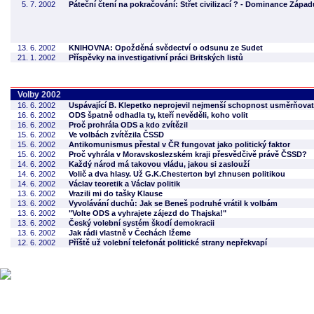
5. 7. 2002
Páteční čtení na pokračování: Střet civilizací ? - Dominance Zápa
13. 6. 2002
KNIHOVNA: Opožděná svědectví o odsunu ze Sudet
21. 1. 2002
Příspěvky na investigativní práci Britských listů
Volby 2002
16. 6. 2002
Uspávající B. Klepetko neprojevil nejmenší schopnost usměrňovat
16. 6. 2002
ODS špatně odhadla ty, kteří nevěděli, koho volit
16. 6. 2002
Proč prohrála ODS a kdo zvítězil
15. 6. 2002
Ve volbách zvítězila ČSSD
15. 6. 2002
Antikomunismus přestal v ČR fungovat jako politický faktor
15. 6. 2002
Proč vyhrála v Moravskoslezském kraji přesvědčivě právě ČSSD?
14. 6. 2002
Každý národ má takovou vládu, jakou si zaslouží
14. 6. 2002
Volič a dva hlasy. Už G.K.Chesterton byl zhnusen politikou
14. 6. 2002
Václav teoretik a Václav politik
13. 6. 2002
Vrazili mi do tašky Klause
13. 6. 2002
Vyvolávání duchů: Jak se Beneš podruhé vrátil k volbám
13. 6. 2002
"Volte ODS a vyhrajete zájezd do Thajska!"
13. 6. 2002
Český volební systém škodí demokracii
13. 6. 2002
Jak rádi vlastně v Čechách lžeme
12. 6. 2002
Příště už volební telefonát politické strany nepřekvapí