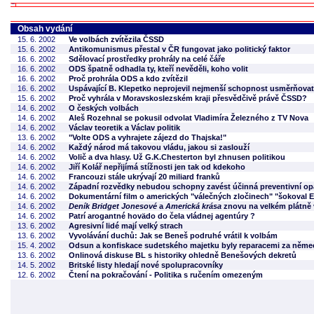
Obsah vydání
15. 6. 2002
Ve volbách zvítězila ČSSD
15. 6. 2002
Antikomunismus přestal v ČR fungovat jako politický faktor
16. 6. 2002
Sdělovací prostředky prohrály na celé čáře
16. 6. 2002
ODS špatně odhadla ty, kteří nevěděli, koho volit
16. 6. 2002
Proč prohrála ODS a kdo zvítězil
16. 6. 2002
Uspávající B. Klepetko neprojevil nejmenší schopnost usměrňovat
15. 6. 2002
Proč vyhrála v Moravskoslezském kraji přesvědčivě právě ČSSD?
14. 6. 2002
O českých volbách
14. 6. 2002
Aleš Rozehnal se pokusil odvolat Vladimíra Železného z TV Nova
14. 6. 2002
Václav teoretik a Václav politik
13. 6. 2002
"Volte ODS a vyhrajete zájezd do Thajska!"
14. 6. 2002
Každý národ má takovou vládu, jakou si zaslouží
14. 6. 2002
Volič a dva hlasy. Už G.K.Chesterton byl zhnusen politikou
14. 6. 2002
Jiří Kolář nepřijímá stížnosti jen tak od kdekoho
14. 6. 2002
Francouzi stále ukrývají 20 miliard franků
14. 6. 2002
Západní rozvědky nebudou schopny zavést účinná preventivní opat
14. 6. 2002
Dokumentární film o amerických "válečných zločinech" "šokoval 
14. 6. 2002
Deník Bridget Jonesové
a
Americká krása
znovu na velkém plátně 
14. 6. 2002
Patrí arogantné hovädo do čela vládnej agentúry ?
13. 6. 2002
Agresivní lidé mají velký strach
13. 6. 2002
Vyvolávání duchů: Jak se Beneš podruhé vrátil k volbám
15. 4. 2002
Odsun a konfiskace sudetského majetku byly reparacemi za něme
13. 6. 2002
Onlinová diskuse BL s historiky ohledně Benešových dekretů
14. 5. 2002
Britské listy hledají nové spolupracovníky
12. 6. 2002
Čtení na pokračování - Politika s ručením omezeným