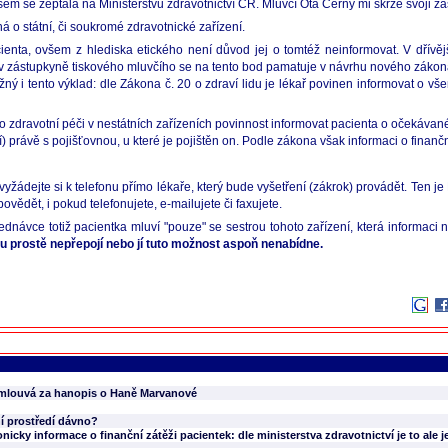
em se zeptala na Ministerstvu zdravotnictví ČR. Mluvčí Ota Černý mi skrze svoji zás
á o státní, či soukromé zdravotnické zařízení.
enta, ovšem z hlediska etického není důvod jej o tomtéž neinformovat. V dřívěj
ástupkyně tiskového mluvčího se na tento bod pamatuje v návrhu nového zákona, t
ožný i tento výklad: dle Zákona č. 20 o zdraví lidu je lékař povinen informovat o v
 zdravotní péči v nestátních zařízeních povinnost informovat pacienta o očekávané 
právě s pojišťovnou, u které je pojištěn on. Podle zákona však informaci o finančn
vyžádejte si k telefonu přímo lékaře, který bude vyšetření (zákrok) provádět. Ten j
povědět, i pokud telefonujete, e-mailujete či faxujete.
dnávce totiž pacientka mluví "pouze" se sestrou tohoto zařízení, která informaci n
ku prostě nepřepojí nebo jí tuto možnost aspoň nenabídne.
 omlouvá za hanopis o Haně Marvanové
vní prostředí dávno?
icky informace o finanční zátěži pacientek: dle ministerstva zdravotnictví je to ale 