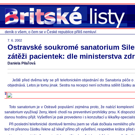
deník o všem, o čem se v České republice příliš nemluví
7. 6. 2002
Ostravské soukromé sanatorium Siles
zátěži pacientek: dle ministerstva zdr
Daniela Pilařová
Ještě před dvěma lety se při telefonickém objednání do Sanatoria péče o ž
objednává. Letos je tomu jinak. Sestra na recepci není ochotna sdělit částku a
Toto sanatorium je v Ostravě populární zejména proto, že nabízí komplexn
sanatorium využívají ženy, které chodí na preventivní prohlídky prsu. K dispozi
danou hodinu přijít. Vyšetření je pak provedeno i s konzultací u lékařky-specialis
Při poslední telefonické domluvě termínu jsem se však dočkala nemilého překv
teď mi přesnou částku řekne až lékař přímo při vyšetření, respektive krátce před 