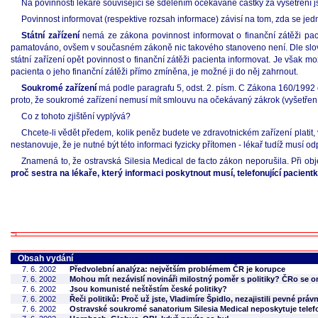
Na povinnosti lékaře související se sdělením očekávané částky za vyšetření js
Povinnost informovat (respektive rozsah informace) závisí na tom, zda se jedn
Státní zařízení
nemá ze zákona povinnost informovat o finanční zátěži paci
pamatováno, ovšem v současném zákoně nic takového stanoveno není. Dle slov z
státní zařízení opět povinnost o finanční zátěži pacienta informovat. Je však m
pacienta o jeho finanční zátěži přímo zmíněna, je možné ji do něj zahrnout.
Soukromé zařízení
má podle paragrafu 5, odst. 2. písm. C Zákona 160/1992 o
proto, že soukromé zařízení nemusí mít smlouvu na očekávaný zákrok (vyšetření) 
Co z tohoto zjištění vyplývá?
Chcete-li vědět předem, kolik peněz budete ve zdravotnickém zařízení platit, 
nestanovuje, že je nutné být této informaci fyzicky přítomen - lékař tudíž musí od
Znamená to, že ostravská Silesia Medical de facto zákon neporušila. Při obje
proč sestra na lékaře, který informaci poskytnout musí, telefonující pacient
Obsah vydání
7. 6. 2002
Předvolební analýza: největším problémem ČR je korupce
7. 6. 2002
Mohou mít nezávislí novináři milostný poměr s politiky? ČRo se
7. 6. 2002
Jsou komunisté neštěstím české politiky?
7. 6. 2002
Řeči politiků: Proč už jste, Vladimíre Špidlo, nezajistili pevné prá
7. 6. 2002
Ostravské soukromé sanatorium Silesia Medical neposkytuje telefon