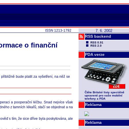
ISSN 1213-1792
7. 6. 2002
RSS backend
RSS 0.91
ormace o finanční
RSS 2.0
PDA verze
přibližně bude platit za vyšetření, na něž se
Čtěte Britské listy speciálně
upravené pro vaše mobilní
telefony a PDA
operaci a pooperační léčbu. Snad nejvíce však
Reklama
ádného z tamních lékařů, stačí se objednat a na
ověď s tím, že sice dříve byla poskytována, ale
Reklama