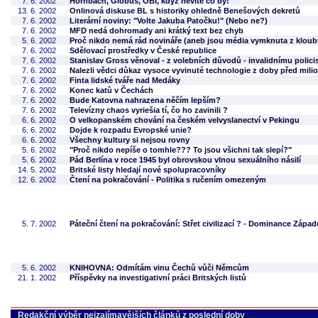
7. 6. 2002
Hornbach, Globus, OBI, když nevíte co by!
13. 6. 2002
Onlinová diskuse BL s historiky ohledně Benešových dekretů
7. 6. 2002
Literární noviny: "Volte Jakuba Patočku!" (Nebo ne?)
7. 6. 2002
MFD nedá dohromady ani krátký text bez chyb
5. 6. 2002
Proč nikdo nemá rád novináře (aneb jsou média vymknuta z klou
7. 6. 2002
Sdělovací prostředky v České republice
7. 6. 2002
Stanislav Gross věnoval - z volebních důvodů - invalidnímu polici
7. 6. 2002
Nalezli vědci důkaz vysoce vyvinuté technologie z doby před milio
7. 6. 2002
Finta lidské tváře nad Medáky
7. 6. 2002
Konec katů v Čechách
7. 6. 2002
Bude Katovna nahrazena něčím lepším?
7. 6. 2002
Televízny chaos vyriešia tí, čo ho zavinili ?
6. 6. 2002
O velkopanském chování na českém velvyslanectví v Pekingu
6. 6. 2002
Dojde k rozpadu Evropské unie?
6. 6. 2002
Všechny kultury si nejsou rovny
5. 6. 2002
"Proč nikdo nepíše o tomhle??? To jsou všichni tak slepí?"
5. 6. 2002
Pád Berlína v roce 1945 byl obrovskou vlnou sexuálního násilí
14. 5. 2002
Britské listy hledají nové spolupracovníky
12. 6. 2002
Čtení na pokračování - Politika s ručením omezeným
5. 7. 2002
Páteční čtení na pokračování: Střet civilizací ? - Dominance Zápa
5. 6. 2002
KNIHOVNA: Odmítám vinu Čechů vůči Němcům
21. 1. 2002
Příspěvky na investigativní práci Britských listů
Redakční výběr nejzajímavějších článků z poslední doby