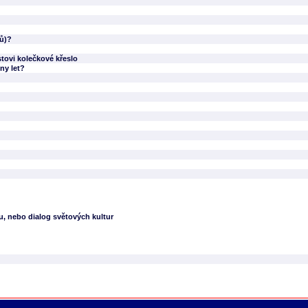
bů)?
stovi kolečkové křeslo
ny let?
du, nebo dialog světových kultur