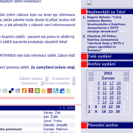
tupkyni sdělil následující:
ším znění zákona bylo na tento typ informace
akže jakmile bude (bude-li) přijat, budou mít
šem, a tak přestože v zákoně není informovanost
finanční zátěži - pacient má právo to vědět mj.
í zátěži pacienta poskytuje zásadně lékař.
e POVINEN vám tuto informaci sdělit. Zákon totiž
Celé vydání
Archiv vydání
ení povinna sdělit.
Za zamyšlení ovšem stojí,
články autora
O autorovi
Vytisknout
Poslat e-mailem
7. 6. 2002
Václav Žák
Jan Čulík
Josef Trnka
Původní archiv
Zdeněk Jemelík
jeho povinnost
Daniela Pilařová