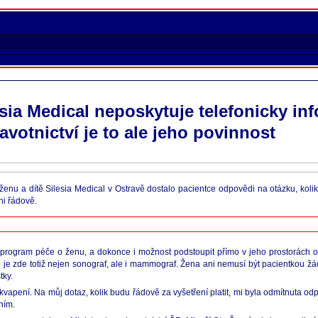
ia Medical neposkytuje telefonicky inf
avotnictví je to ale jeho povinnost
enu a dítě Silesia Medical v Ostravě dostalo pacientce odpovědi na otázku, kolik 
ni řádově.
í program péče o ženu, a dokonce i možnost podstoupit přímo v jeho prostorách 
ci je zde totiž nejen sonograf, ale i mammograf. Žena ani nemusí být pacientkou ž
tky.
apení. Na můj dotaz, kolik budu řádově za vyšetření platit, mi byla odmítnuta odp
ním.