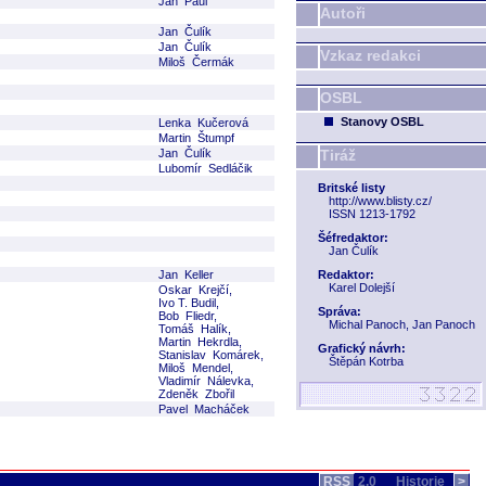
Jan Paul
Autoři
Jan Čulík
Jan Čulík
Vzkaz redakci
Miloš Čermák
OSBL
Stanovy OSBL
Lenka Kučerová
Martin Štumpf
Jan Čulík
Tiráž
Lubomír Sedláčik
Britské listy
http://www.blisty.cz/
ISSN 1213-1792
Šéfredaktor:
Jan Čulík
Jan Keller
Redaktor:
Karel Dolejší
Oskar Krejčí,
Ivo T. Budil,
Správa:
Bob Fliedr,
Michal Panoch, Jan Panoch
Tomáš Halík,
Martin Hekrdla,
Grafický návrh:
Stanislav Komárek,
Štěpán Kotrba
Miloš Mendel,
Vladimír Nálevka,
Zdeněk Zbořil
Pavel Macháček
RSS
2.0
Historie
>