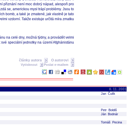
vní přiznání není moc dobrý nápad, alespoň pro
 zdá se, americkou mysl trápí problémy. Jsou to
ých bomb, a také je zmatené, jak vlastně je tato
elmi vzdorní. Takže existuje určitá míra zmatku
ánu na celé dny, možná týdny, a provádět velmi
at své speciální jednotky na území Afghánistánu
články autora
O autorovi
Vytisknout
Poslat e-mailem
8. 11. 2001
Jan Čulík
Petr Boldiš
Ján Bodnár
Tomáš Pecina