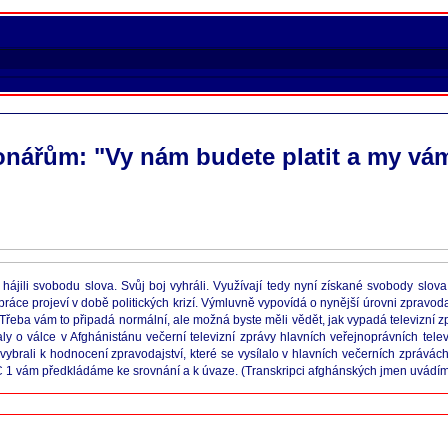
ionářům: "Vy nám budete platit a my vá
hájili svobodu slova. Svůj boj vyhráli. Využívají tedy nyní získané svobody slova
áce projeví v době politických krizí. Výmluvně vypovídá o nynější úrovni zpravodajs
Třeba vám to připadá normální, ale možná byste měli vědět, jak vypadá televizní zpr
 o válce v Afghánistánu večerní televizní zprávy hlavních veřejnoprávních tele
brali k hodnocení zpravodajství, které se vysílalo v hlavních večerních zprávách 
BC 1 vám předkládáme ke srovnání a k úvaze. (Transkripci afghánských jmen uvádím