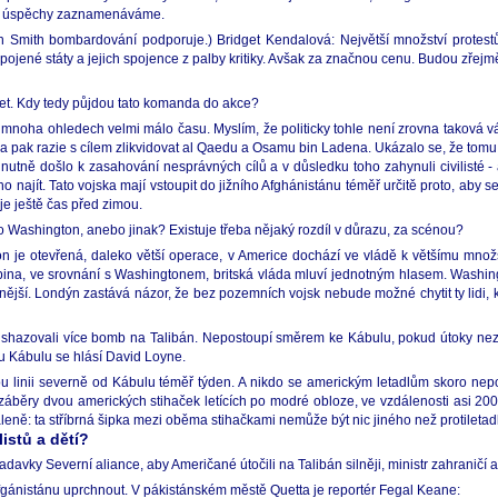
čité úspěchy zaznamenáváme.
can Smith bombardování podporuje.) Bridget Kendalová: Největší množství protest
pojené státy a jejich spojence z palby kritiky. Avšak za značnou cenu. Budou zřejm
eet. Kdy tedy půjdou tato komanda do akce?
 v mnoha ohledech velmi málo času. Myslím, že politicky tohle není zrovna taková 
 pak razie s cílem zlikvidovat al Qaedu a Osamu bin Ladena. Ukázalo se, že tomu
, nutně došlo k zasahování nesprávných cílů a v důsledku toho zahynuli civilisté
najít. Tato vojska mají vstoupit do jižního Afghánistánu téměř určitě proto, aby se
 je ještě čas před zimou.
o Washington, anebo jinak? Existuje třeba nějaký rozdíl v důrazu, za scénou?
ton je otevřená, daleko větší operace, v Americe dochází ve vládě k většímu množ
upina, ve srovnání s Washingtonem, britská vláda mluví jednotným hlasem. Washing
vnější. Londýn zastává názor, že bez pozemních vojsk nebude možné chytit ty lidi, 
shazovali více bomb na Talibán. Nepostoupí směrem ke Kábulu, pokud útoky nezi
e u Kábulu se hlásí David Loyne.
ou linii severně od Kábulu téměř týden. A nikdo se americkým letadlům skoro nep
běry dvou amerických stihaček letících po modré obloze, ve vzdálenosti asi 200 
ně: ta stříbrná šipka mezi oběma stihačkami nemůže být nic jiného než protiletadl
istů a dětí?
žadavky Severní aliance, aby Američané útočili na Talibán silněji, ministr zahraničí
 Afgánistánu uprchnout. V pákistánském městě Quetta je reportér Fegal Keane: