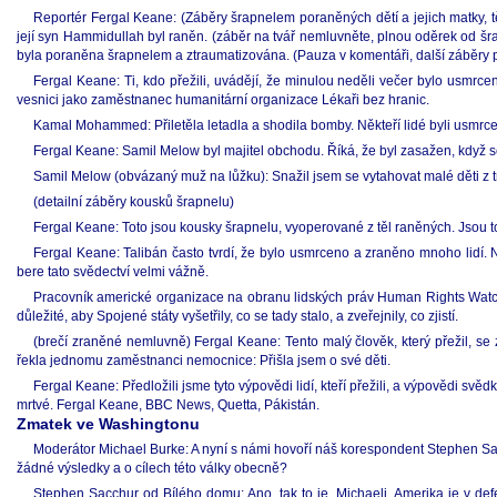
Reportér Fergal Keane: (Záběry šrapnelem poraněných dětí a jejich matky, těž
její syn Hammidullah byl raněn. (záběr na tvář nemluvněte, plnou oděrek od šra
byla poraněna šrapnelem a ztraumatizována. (Pauza v komentáři, další záběry po
Fergal Keane: Ti, kdo přežili, uvádějí, že minulou neděli večer bylo usmr
vesnici jako zaměstnanec humanitární organizace Lékaři bez hranic.
Kamal Mohammed: Přiletěla letadla a shodila bomby. Někteří lidé byli usmrceni
Fergal Keane: Samil Melow byl majitel obchodu. Říká, že byl zasažen, když s
Samil Melow (obvázaný muž na lůžku): Snažil jsem se vytahovat malé děti z t
(detailní záběry kousků šrapnelu)
Fergal Keane: Toto jsou kousky šrapnelu, vyoperované z těl raněných. Jsou to
Fergal Keane: Talibán často tvrdí, že bylo usmrceno a zraněno mnoho lidí. N
bere tato svědectví velmi vážně.
Pracovník americké organizace na obranu lidských práv Human Rights Watch
důležité, aby Spojené státy vyšetřily, co se tady stalo, a zveřejnily, co zjistí.
(brečí zraněné nemluvně) Fergal Keane: Tento malý člověk, který přežil, se
řekla jednomu zaměstnanci nemocnice: Přišla jsem o své děti.
Fergal Keane: Předložili jsme tyto výpovědi lidí, kteří přežili, a výpovědi sv
mrtvé. Fergal Keane, BBC News, Quetta, Pákistán.
Zmatek ve Washingtonu
Moderátor Michael Burke: A nyní s námi hovoří náš korespondent Stephen Sa
žádné výsledky a o cílech této války obecně?
Stephen Sacchur od Bílého domu: Ano, tak to je, Michaeli, Amerika je v def