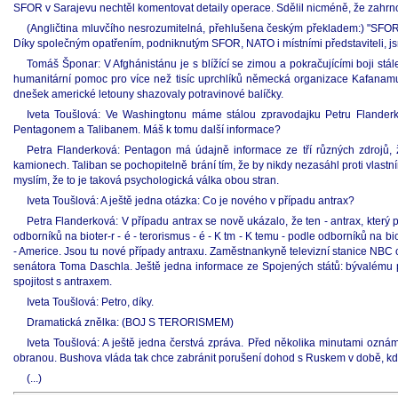
SFOR v Sarajevu nechtěl komentovat detaily operace. Sdělil nicméně, že zahrno
(Angličtina mluvčího nesrozumitelná, přehlušena českým překladem:) "SFOR
Díky společným opatřením, podniknutým SFOR, NATO i místními představiteli, jsme
Tomáš Šponar: V Afghánistánu je s blížící se zimou a pokračujícími boji 
humanitární pomoc pro více než tisíc uprchlíků německá organizace Kafanamur 
dnešek americké letouny shazovaly potravinové balíčky.
Iveta Toušlová: Ve Washingtonu máme stálou zpravodajku Petru Flanderko
Pentagonem a Talibanem. Máš k tomu další informace?
Petra Flanderková: Pentagon má údajně informace ze tří různých zdrojů, ž
kamionech. Taliban se pochopitelně brání tím, že by nikdy nezasáhl proti vlastn
myslím, že to je taková psychologická válka obou stran.
Iveta Toušlová: A ještě jedna otázka: Co je nového v případu antrax?
Petra Flanderková: V případu antrax se nově ukázalo, že ten - antrax, který p
odborníků na bioter-r - é - terorismus - é - K tm - K temu - podle odborníků na b
- Americe. Jsou tu nové případy antraxu. Zaměstnankyně televizní stanice NBC 
senátora Toma Daschla. Ještě jedna informace ze Spojených států: bývalému prezi
spojitost s antraxem.
Iveta Toušlová: Petro, díky.
Dramatická znělka: (BOJ S TERORISMEM)
Iveta Toušlová: A ještě jedna čerstvá zpráva. Před několika minutami ozná
obranou. Bushova vláda tak chce zabránit porušení dohod s Ruskem v době, kdy
(...)