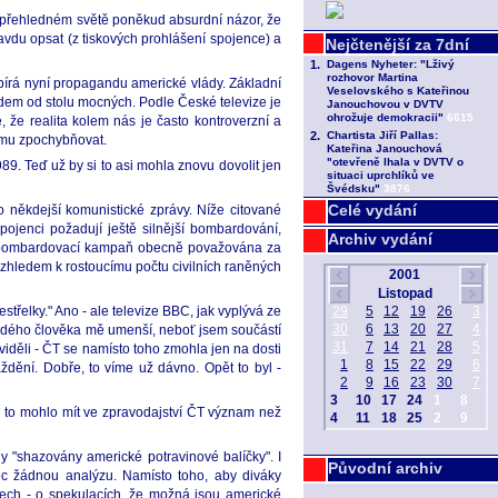
 nepřehledném světě poněkud absurdní názor, že
 pravdu opsat (z tiskových prohlášení spojence) a
řebírá nyní propagandu americké vlády. Základní
edem od stolu mocných. Podle České televize je
, že realita kolem nás je často kontroverzní a
ájmu zpochybňovat.
9. Teď už by si to asi mohla znovu dovolit jen
Celé vydání
o někdejší komunistické zprávy. Níže citované
spojenci požadují ještě silnější bombardování,
Archiv vydání
ká bombardovací kampaň obecně považována za
zhledem k rostoucímu počtu civilních raněných
třelky." Ano - ale televize BBC, jak vyplývá ze
každého člověka mě umenší, neboť jsem součástí
viděli - ČT se namísto toho zmohla jen na dosti
ždění. Dobře, to víme už dávno. Opět to byl -
ý to mohlo mít ve zpravodajství ČT význam než
yly "shazovány americké potravinové balíčky". I
Původní archiv
ec žádnou analýzu. Namísto toho, aby diváky
tech - o spekulacích, že možná jsou americké