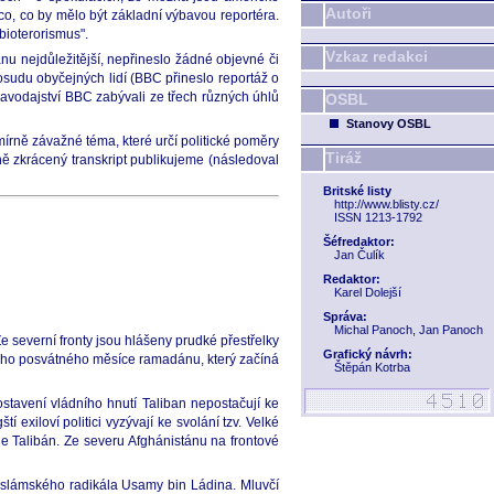
Autoři
ěco, co by mělo být základní výbavou reportéra.
bioterorismus".
Vzkaz redakci
nu nejdůležitější, nepřineslo žádné objevné či
osudu obyčejných lidí (BBC přineslo reportáž o
pravodajství BBC zabývali ze třech různých úhlů
OSBL
Stanovy OSBL
mírně závažné téma, které určí politické poměry
Tiráž
ě zkrácený transkript publikujeme (následoval
Britské listy
http://www.blisty.cz/
ISSN 1213-1792
Šéfredaktor:
Jan Čulík
Redaktor:
Karel Dolejší
Správa:
Michal Panoch, Jan Panoch
e severní fronty jsou hlášeny prudké přestřelky
Grafický návrh:
ského posvátného měsíce ramadánu, který začíná
Štěpán Kotrba
stavení vládního hnutí Taliban nepostačují ke
exiloví politici vyzývají ke svolání tzv. Velké
ne Talibán. Ze severu Afghánistánu na frontové
da islámského radikála Usamy bin Ládina. Mluvčí