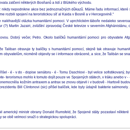
vala zatčení některých Bosňanů a lidí z Blízkého východu.
 nikdy nepodnikne akce bez jednoznačných důkazů. Máme řadu informací, které s
 rozbili spojení na teroristickou síť al Kaida v Bosně a v Hercegovině."
stále naléhavější otázka humanitární pomoci. V uprchlickém táboře nedaleko sev
(?) Martin Jazairi, zvláštní zpravodaj České televize v severním Afghánistánu, o
vou. Dobrý večer, Petro. Okolo balíčků humanitární pomoci pro obyvatele Afg
e Taliban otravuje ty balíčky s humanitární pomocí, stejně tak otravuje humani
ím obyvatelům, nicméně objevily se i informace obrácené, a sice, že Talibán se sna-
řišel - é - v do - dopise senátoru - é - Tomu Daschlovi - byl velice sofistikovaný,
iote- terorismus mohlo k tomuto dojít pouze ve Spojených státech, v Iráku anebo v - -
onemocněla kožním antraxem a antrax se znovu objevil i v budově - Hartově budov
dentu Bill Clintonovi (sic) přišel balíček, kde byly údajně bakterie salmonely. Za
mil americký ministr obrany Donald Rumsfeld, že Spojené státy pozastaví někter
 se obě velmoci snaží o strategickou spolupráci.