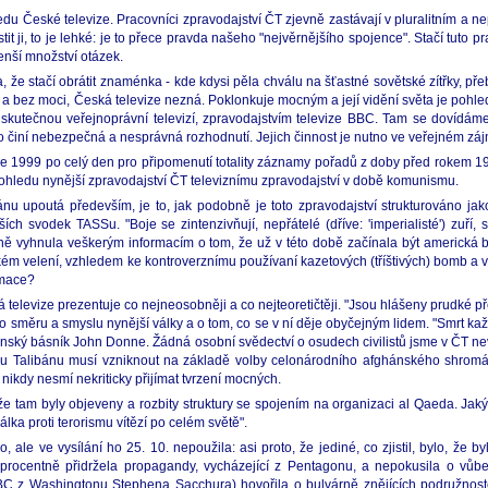
edu České televize. Pracovníci zpravodajství ČT zjevně zastávají v pluralitním a
jistit ji, to je lehké: je to přece pravda našeho "nejvěrnějšího spojence". Stačí tuto
enší množství otázek.
, že stačí obrátit znaménka - kde kdysi pěla chválu na šťastné sovětské zítřky, p
vu a bez moci, Česká televize nezná. Poklonkuje mocným a její vidění světa je pohl
e skutečnou veřejnoprávní televizí, zpravodajstvím televize BBC. Tam se dovídáme
asto činí nebezpečná a nesprávná rozhodnutí. Jejich činnost je nutno ve veřejném z
oce 1999 po celý den pro připomenutí totality záznamy pořadů z doby před rokem 198
pohledu nynější zpravodajství ČT televiznímu zpravodajství v době komunismu.
ánu upoutá především, je to, jak podobně je toto zpravodajství strukturováno jak
ch svodek TASSu. "Boje se zintenzivňují, nepřátelé (dříve: 'imperialisté') zuří, 
rně vyhnula veškerým informacím o tom, že už v této době začínala být americ
ém velení, vzhledem ke kontroverznímu používaní kazetových (tříštivých) bomb a v
rmace?
levize prezentuje co nejneosobněji a co nejteoretičtěji. "Jsou hlášeny prudké přes
y o směru a smyslu nynější války a o tom, co se v ní děje obyčejným lidem. "Smrt 
ětinský básník John Donne. Žádná osobní svědectví o osudech civilistů jsme v ČT ne
 pádu Talibánu musí vzniknout na základě volby celonárodního afghánského shromá
 nikdy nesmí nekriticky přijímat tvrzení mocných.
že tam byly objeveny a rozbity struktury se spojením na organizaci al Qaeda. Jak
lka proti terorismu vítězí po celém světě".
 ale ve vysílání ho 25. 10. nepoužila: asi proto, že jediné, co zjistil, bylo, že b
procentně přidržela propagandy, vycházející z Pentagonu, a nepokusila o vůb
 BBC z Washingtonu Stephena Sacchura) hovořila o bulvárně znějících podružnos