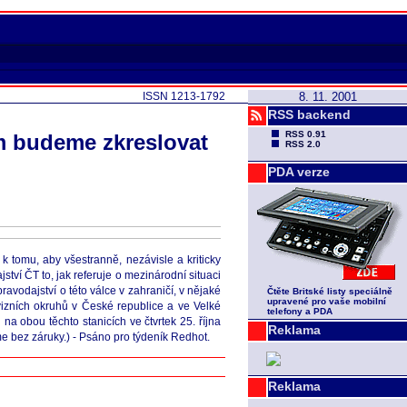
ISSN 1213-1792
8. 11. 2001
RSS backend
RSS 0.91
m budeme zkreslovat
RSS 2.0
PDA verze
 k tomu, aby všestranně, nezávisle a kriticky
tví ČT to, jak referuje o mezinárodní situaci
avodajství o této válce v zahraničí, v nějaké
Čtěte Britské listy speciálně
upravené pro vaše mobilní
vizních okruhů v České republice a ve Velké
telefony a PDA
na obou těchto stanicích ve čtvrtek 25. října
Reklama
e bez záruky.) - Psáno pro týdeník Redhot.
Reklama