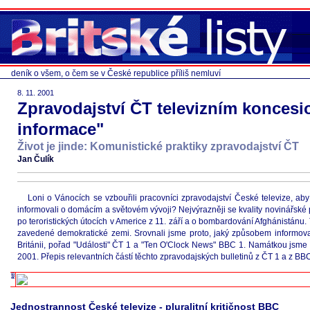
deník o všem, o čem se v České republice příliš nemluví
8. 11. 2001
Zpravodajství ČT televizním konces
informace"
Život je jinde: Komunistické praktiky zpravodajství ČT
Jan Čulík
Loni o Vánocích se vzbouřili pracovníci zpravodajství České televize, aby 
informovali o domácím a světovém vývoji? Nejvýrazněji se kvality novinářské pr
po teroristických útocích v Americe z 11. září a o bombardování Afghánistánu. 
zavedené demokratické zemi. Srovnali jsme proto, jaký způsobem informovaly
Británii, pořad "Události" ČT 1 a "Ten O'Clock News" BBC 1. Namátkou jsme vy
2001. Přepis relevantních částí těchto zpravodajských bulletinů z ČT 1 a z B
Jednostrannost České televize - pluralitní kritičnost BBC