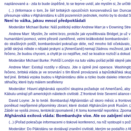
naplánované a - zda to bude úspěšné, to se teprve uvidí, ale myslím si, že ur
(...) (Informace o tom, že šéf britských opozičních konzervativců Ian Dun
přesunuje válka v Afghánistánu k užití pozemních jednotek, mohlo by to dostat S
Není to válka, jakou mnozí předpokládali
Moderátor Michael Burke: Náš politický editor Andrew Marr je v Downing Str
Andrew Marr: Myslím, že velmi brzo, protože jak vysvětlovala Bridget, je už
humanitární pomoci, velmi přesně zaměřené, velmi krátkodobé bombardování - a
do strašlivých potíží, bombardování pokračuje déle, než mnoho lidí očekávalo
ještě skrývá někde v nějaké jeskyni a [Američané] nemají žádnou možnost, jak ho 
řečeno, že budou chyceni, a chytit je co nejdříve, než se koalice rozloží a dokud
Moderátor Michael Burke: Pohlíží Londýn na tuto válku pořád ještě stejně jak
Andrew Marr: Existují rozdíly v důrazu. Jde o úplně jiné operace. Washing
řečeno, britská vláda je ve srovnání s tím těsně provázaná a tajnůstkářská sk
teď jiné. Britská vojska budou v Afghánistánu déle a riziko bude daleko intenzi
stihačky, které byly málem sestřeleny
Moderátor: Hlavní afghánská opoziční skupina požaduje od Američanů, aby 
Kábulu umírají při amerických náletech civilisté. Z frontové linie Severní alianc
David Loyne: Je to tvrdé. Bombardují Afghánistán už skoro měsíc a frontov
poněkud nepříjemné připomínky zbraní, které dodali Afgháncům proti Rusům. (zá
Záběr se vysílá znovu, tentokrát zpomaleně.) K tomu komentář reportéra: Zpomale
Afghánská exilová vláda: Bombardujte více. Ale co zabíjení civil
(...) (Pořad pokračuje informacemi o tiskové konferenci, na níž vystoupil s po
Moderátor: Do Pákistánu se dostávají zranění civilisté, kterým se podařilo z