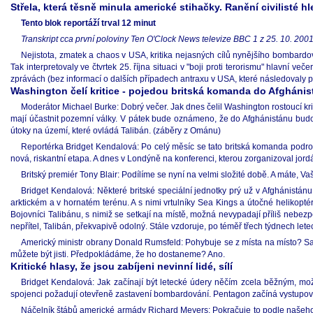
Střela, která těsně minula americké stihačky. Ranění civilisté h
Tento blok reportáží trval 12 minut
Transkript cca první poloviny Ten O'Clock News televize BBC 1 z 25. 10. 2001
Nejistota, zmatek a chaos v USA, kritika nejasných cílů nynějšího bombardov
Tak interpretovaly ve čtvrtek 25. října situaci v "boji proti terorismu" hlavní
zprávách (bez informací o dalších případech antraxu v USA, které následovaly poz
Washington čelí kritice - pojedou britská komanda do Afgháni
Moderátor Michael Burke: Dobrý večer. Jak dnes čelil Washington rostoucí kr
mají účastnit pozemní války. V pátek bude oznámeno, že do Afghánistánu bud
útoky na území, které ovládá Talibán. (záběry z Ománu)
Reportérka Bridget Kendalová: Po celý měsíc se tato britská komanda podro
nová, riskantní etapa. A dnes v Londýně na konferenci, kterou zorganizoval jordá
Britský premiér Tony Blair: Podílíme se nyní na velmi složité době. A máte, V
Bridget Kendalová: Některé britské speciální jednotky prý už v Afghánistánu j
arktickém a v hornatém terénu. A s nimi vrtulníky Sea Kings a útočné helikopt
Bojovníci Talibánu, s nimiž se setkají na místě, možná nevypadají příliš nebezp
nepřítel, Talibán, překvapivě odolný. Stále vzdoruje, po téměř třech týdnech l
Americký ministr obrany Donald Rumsfeld: Pohybuje se z místa na místo? Sa
můžete být jisti. Předpokládáme, že ho dostaneme? Ano.
Kritické hlasy, že jsou zabíjeni nevinní lidé, sílí
Bridget Kendalová: Jak začínají být letecké údery něčím zcela běžným, možná
spojenci požadují otevřeně zastavení bombardování. Pentagon začíná vystupov
Náčelník štábů americké armády Richard Meyers: Pokračuje to podle našeho 