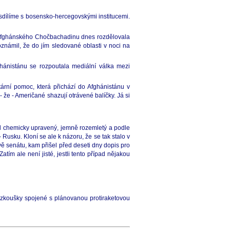
dílíme s bosensko-hercegovskými institucemi.
eroafghánského Chočbachadinu dnes rozdělovala
známil, že do jím sledované oblasti v noci na
hánistánu se rozpoutala mediální válka mezi
tární pomoc, která přichází do Afghánistánu v
 že - Američané shazují otrávené balíčky. Já si
 byl chemicky upravený, jemně rozemletý a podle
 Rusku. Kloní se ale k názoru, že se tak stalo v
ě senátu, kam přišel před deseti dny dopis pro
tím ale není jisté, jestli tento případ nějakou
é zkoušky spojené s plánovanou protiraketovou