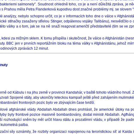
s "bakteriemi salmonely". Soudnost ohledně toho, co je a není důležitá zpráva, je n
oru s Prahou měla Petra Flanderková kupodivu dost značné problémy mj. se slovem "
é analýzy, nebylo schopno určit, co je v informacích toho dne o válce v Afghánistá
ické stihačky zasaženy střelou Stinger, odpálenou vojáky Talibánu), nesvědčilo o 
to války a o tom, jak se na ně snaží reagovat američtí představitelé (tím se ve z
t, kdesi za mlžným sklem. K tomu přispěla i skutečnost, že válce o Afghánistán (nes
y. BBC jen v prvních reportážním bloku na téma války v Afghánistánu, jehož mírn
lhodinových zprávách 12 minut.
inuty
rně od Kábulu i na jihu země v provincii Kandahár, v baště tohoto vládního hnutí. Z
s vyzvali Spojené státy, aby ukončily leteckou kampaň ještě před zahájením mulim
ombardování frontových pozic bylo ve zbývajícím čase tvrdší.
xilové afghánské vlády Abdallah Abdallah dnes prohlásil, že americké útoky na po
by byly frontové pozice masivně bombardovány, dodal ministr Abdallah. Agfhángští 
í rozhodující sněm by měl určit hlavu státu a prozatímní vládu, v případě že pad
a kulometná palba.
lizační síly oznámily, že rozbily organizaci napojenou na teroristickou síť al Kai