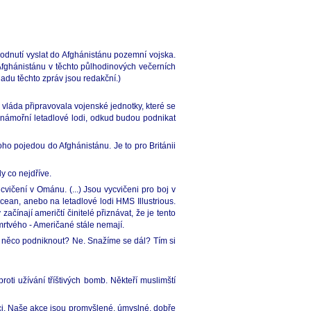
hodnutí vyslat do Afghánistánu pozemní vojska.
í Afghánistánu v těchto půlhodinových večerních
ladu těchto zpráv jsou redakční.)
vláda připravovala vojenské jednotky, které se
námořní letadlové lodi, odkud budou podnikat
o pojedou do Afghánistánu. Je to pro Británii
y co nejdříve.
 cvičení v Ománu. (...) Jsou vycvičeni pro boj v
cean, anebo na letadlové lodi HMS Illustrious.
čínají američtí činitelé přiznávat, že je tento
mrtvého - Američané stále nemají.
l něco podniknout? Ne. Snažíme se dál? Tím si
oti užívání tříštivých bomb. Někteří muslimští
ci. Naše akce jsou promyšlené, úmyslné, dobře