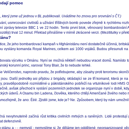
ledají pomoc
, který jsme už jednou v BL publikovali. Uvádíme ho znovu pro srovnání s ČT.)
ání, usmrcování civilistů a užívání tříštivých bomb povede zřejmě k rychlému roz
 večerní zprávy televize BBC 1 ve 22 hodin. Tento první blok, věnovaný bombardován
ději) trval 12 minut. Překlad přinášíme v mírně zkrácené verzi. (Mezititulky v přek
stánu?
itice, že jeho bombardovací kampaň v Afghánistánu není dostatečně účinná, britská 
ou vyslány komanda Royal Marines, celkem asi 1000 vojáků. Budou přesunuti na 
bovala výcviku v Ománu. Nyní se možná někteří nebudou vracet domů. Namísto toh
nský korunní princ, varoval Tony Blair, že to nebude lehké.
aše Veličenstvo, naprosto pravdu, že potřebujeme, aby zásahy proti terorismu skončil
sou. Další jednotky asi přijdou z brigády, skládající se ze tří komand, která je na
éry, pravděpodobně rozmístěné u pákistánského pobřeží na vrtulníkové lodi HMS O
ečně, avšak přechod k vyslání pozemních jednotek se organizuje nyní v době, kdy za
eteckých úderů. A Osamu bin Ladena, člověka, kterého chtějí Američané živého nebo 
mozřejmě, že ano. Ééé. Zjistili jsme, kde je? Ne. Způsobem, který by nám umožni
 nevyhnutelně začíná růst kritika civilních mrtvých a raněných. Lidé protestují pr
at defenzivně.
plánu a - - -nemyslí - nemyslíme si, že děláme jen oddělené, neorganizované vě