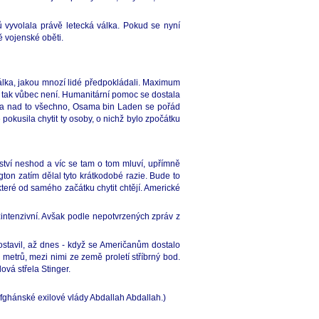
ů vyvolala právě letecká válka. Pokud se nyní
ě vojenské oběti.
válka, jakou mnozí lidé předpokládali. Maximum
 tak vůbec není. Humanitární pomoc se dostala
 - a nad to všechno, Osama bin Laden se pořád
 pokusila chytit ty osoby, o nichž bylo zpočátku
ství neshod a víc se tam o tom mluví, upřímně
ton zatím dělal tyto krátkodobé razie. Bude to
které od samého začátku chytit chtějí. Americké
ntenzivní. Avšak podle nepotvrzených zpráv z
ostavil, až dnes - když se Američanům dostalo
metrů, mezi nimi ze země proletí stříbrný bod.
ová střela Stinger.
 afghánské exilové vlády Abdallah Abdallah.)