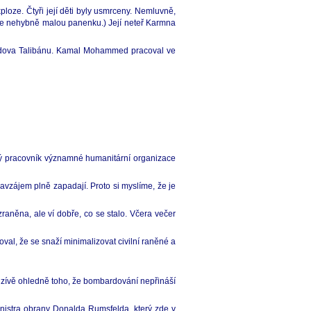
ploze. Čtyři její děti byly usmrceny. Nemluvně,
ruce nehybně malou panenku.) Její neteř Karmna
a budova Talibánu. Kamal Mohammed pracoval ve
elný pracovník významné humanitární organizace
vzájem plně zapadají. Proto si myslíme, že je
raněna, ale ví dobře, co se stalo. Včera večer
oval, že se snaží minimalizovat civilní raněné a
nzívě ohledně toho, že bombardování nepřináší
ministra obrany Donalda Rumsfelda, který zde v