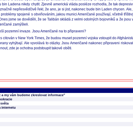
bin Ladena nikdy chytit. Zjevně americká vláda posléze rozhodla, že tak depresi
 značně nepřesvědčivě řekl, že ano, je si jist, nakonec bude bin Laden chycen. Ale,
 to problémy spojené s obviňováním, jakou munici Američané používají, včetně tříštiv
 Dnes jsme se dověděli, že se Talibán skládá z velmi odolných bojovníků a že jsou v
eričané zamýšleli.
vyřeší pozemní invaze. Jsou Američané na to připraveni?
dnes citován v New York Times, že budou muset pozemní vojska vstoupit do Afghánist
 obrany vyhýbají. Ale vyvolává to otázky. Jsou Američané nakonec připraveni riskov
nout, zde je ochotna podstoupit takové oběti.
it a my vám budeme zkreslovat informace"
mokracie
 světa
 internetu