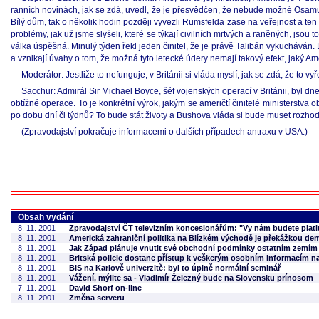
ranních novinách, jak se zdá, uvedl, že je přesvědčen, že nebude možné Osamu 
Bílý dům, tak o několik hodin později vyvezli Rumsfelda zase na veřejnost a ten
problémy, jak už jsme slyšeli, které se týkají civilních mrtvých a raněných, jsou
válka úspěšná. Minulý týden řekl jeden činitel, že je právě Talibán vykucháván.
a vznikají úvahy o tom, že možná tyto letecké údery nemají takový efekt, jaký Am
Moderátor: Jestliže to nefunguje, v Británii si vláda myslí, jak se zdá, že to 
Sacchur: Admirál Sir Michael Boyce, šéf vojenských operací v Británii, byl 
obtížné operace. To je konkrétní výrok, jakým se američtí činitelé ministerstva
po dobu dní či týdnů? To bude stát životy a Bushova vláda si bude muset rozhod
(Zpravodajství pokračuje informacemi o dalších případech antraxu v USA.)
Obsah vydání
8. 11. 2001
Zpravodajství ČT televizním koncesionářům: "Vy nám budete plat
8. 11. 2001
Americká zahraniční politika na Blízkém východě je překážkou de
8. 11. 2001
Jak Západ plánuje vnutit své obchodní podmínky ostatním zemím
8. 11. 2001
Britská policie dostane přístup k veškerým osobním informacím na
8. 11. 2001
BIS na Karlově univerzitě: byl to úplně normální seminář
8. 11. 2001
Vážení, mýlite sa - Vladimír Železný bude na Slovensku prínosom
7. 11. 2001
David Shorf on-line
8. 11. 2001
Změna serveru