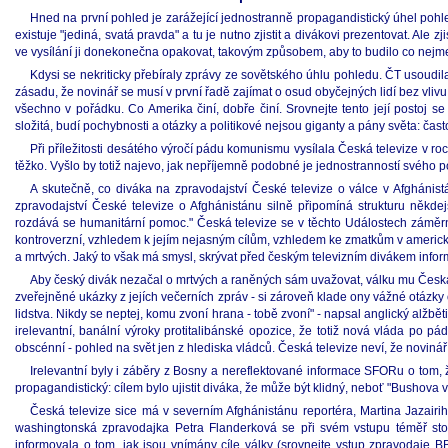
Hned na první pohled je zarážející jednostranně propagandistický úhel pohl
existuje "jediná, svatá pravda" a tu je nutno zjistit a divákovi prezentovat. Ale z
ve vysílání ji donekonečna opakovat, takovým způsobem, aby to budilo co nejm
Kdysi se nekriticky přebíraly zprávy ze sovětského úhlu pohledu. ČT usoudila
zásadu, že novinář se musí v první řadě zajímat o osud obyčejných lidí bez vli
všechno v pořádku. Co Amerika činí, dobře činí. Srovnejte tento její postoj s
složitá, budí pochybnosti a otázky a politikové nejsou giganty a pány světa: č
Při příležitosti desátého výročí pádu komunismu vysílala Česká televize v r
těžko. Vyšlo by totiž najevo, jak nepříjemně podobné je jednostranností svého 
A skutečně, co diváka na zpravodajství České televize o válce v Afghánist
zpravodajství České televize o Afghánistánu silně připomíná strukturu někdejší
rozdává se humanitární pomoc." Česká televize se v těchto Událostech zámě
kontroverzní, vzhledem k jejím nejasným cílům, vzhledem ke zmatkům v americk
a mrtvých. Jaký to však má smysl, skrývat před českým televizním divákem info
Aby český divák nezačal o mrtvých a raněných sám uvažovat, válku mu Česká te
zveřejněné ukázky z jejích večerních zpráv - si zároveň klade ony vážné otázk
lidstva. Nikdy se neptej, komu zvoní hrana - tobě zvoní" - napsal anglický alžb
irelevantní, banální výroky protitalibánské opozice, že totiž nová vláda po
obscénní - pohled na svět jen z hlediska vládců. Česká televize neví, že novinář
Irelevantní byly i záběry z Bosny a nereflektované informace SFORu o tom, 
propagandistický: cílem bylo ujistit diváka, že může být klidný, neboť "Bushova vá
Česká televize sice má v severním Afghánistánu reportéra, Martina Jazairiho,
washingtonská zpravodajka Petra Flanderková se při svém vstupu téměř sto
informovala o tom, jak jsou vnímány cíle války (srovnejte vstup zpravodaje