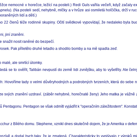
ce nemocné v horečce, ležící na posteli.) Redi Guls vařila večeři, když začaly ex
pnelu). (Na posteli sedí, nehybně, mlčky a v hrůze asi osmiletá holčička, drží v 
raněných lidí a dětí.)
ceno 22 členů téže rodinné skupiny. Očití svědkové vypovídají, že nedaleko byl
, jiní zraněni.
e snažil nosit raněné do bezpečí.
rosek. Pak přiletělo druhé letadlo a shodilo bomby a na mě spadla zeď.
 malé, ale smrtící úlomky.
edá se to ověřit, Talibán nevpustí do země lidi zvnějšku, aby to vyšetřily. Ale č
: Hovoříme tady o velmi důvěryhodných a podrobných tvrzeních, která do sebe na
 ze svých zranění uzdraví. (záběr nehybné, horečnaté ženy) Jeho matka je vážně z
ědků Pentagonu. Pentagon se však odmítl vyjádřit k "operačním záležitostem". Konstat
cchur z Bílého domu. Stephene, vznikl dnes skutečně dojem, že je Amerika v defe
enzívě a dodal bych taky, že je zmatená. Charakteristicky to vyplývalo z výroků 