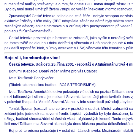
humanitární balíčky "otráveny", a o tom, že dostal Bill Clinton údajně zásilku 
Bylo by také dobré umět při živém vstupu do vysílání nekoktat: v tomto rozhov
Zpravodajství České televize selhalo na celé čáře - nebylo schopno nezávisl
exkluzivní záběry z této války (BBC odvysílala záběr, na němž byly málem amer
zraněných dětech) ani neinformovalo o vzrůstajících pochybnostech při vedení té
pohledu tři různí komentátoři).
Česká televize prezentuje informace ze zahraničí, jako by šlo o nereálný svě
na tomto světě na dlouhou dobu dobředu) věnovala v Událostech pouhé 4 minut
pak další reportážní blok, o útoky antraxem v USA) věnovala této tématice v pů
Boje sílí, bombardujte více!
Česká televize, Události, 25. října 2001 - reportáž o Afghánistánu trvá 4 m
Bohumil Klepetko: Dobrý večer. Máme pro vás Události.
Iveta Toušlová: Dobrý večer.
(Titulek s dramatickou hudbou: BOJ S TERORISMEM)
Iveta Toušlová: Americké letectvo pokračuje v útocích na pozice Talibanu seve
mezi talibanskými silami a jednotkami Severní aliance. Její představitelé dne
v polovině listopadu. Velitelé Severní Aliance v této souvislosti požadují, aby b
Tomáš Šponar (sestavil tuto zprávu v pražském studiu): Ministr zahraničí e
zničení jeho jednotek na severní frontě. Lepších výsledků by bylo dosaženo, kdy
džirgy, tradiční shromáždění stařešinů všech afghánských kmenů. Tento nejvyšš
linii mezi Talibanem a Severní aliancí byla dnes hlášena prudká dělostřelecká 
Boj proti terorismu pokračuje i v ostatních částech světa. Mezinárodní stabi