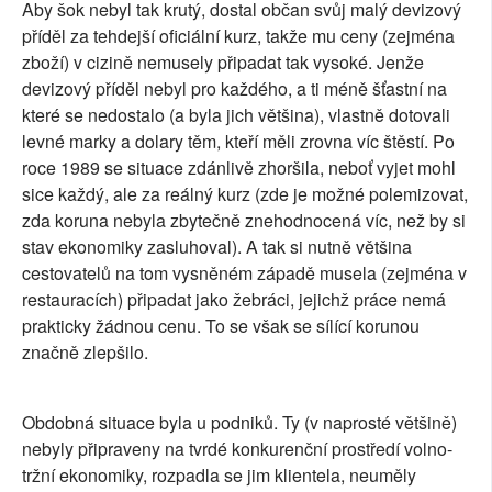
Aby šok nebyl tak krutý, dostal občan svůj malý devizový
příděl za tehdejší oficiální kurz, takže mu ceny (zejména
zboží) v cizině nemusely připadat tak vysoké. Jenže
devizový příděl nebyl pro každého, a ti méně šťastní na
které se nedostalo (a byla jich většina), vlastně dotovali
levné marky a dolary těm, kteří měli zrovna víc štěstí. Po
roce 1989 se situace zdánlivě zhoršila, neboť vyjet mohl
sice každý, ale za reálný kurz (zde je možné polemizovat,
zda koruna nebyla zbytečně znehodnocená víc, než by si
stav ekonomiky zasluhoval). A tak si nutně většina
cestovatelů na tom vysněném západě musela (zejména v
restauracích) připadat jako žebráci, jejichž práce nemá
prakticky žádnou cenu. To se však se sílící korunou
značně zlepšilo.
Obdobná situace byla u podniků. Ty (v naprosté většině)
nebyly připraveny na tvrdé konkurenční prostředí volno-
tržní ekonomiky, rozpadla se jim klientela, neuměly