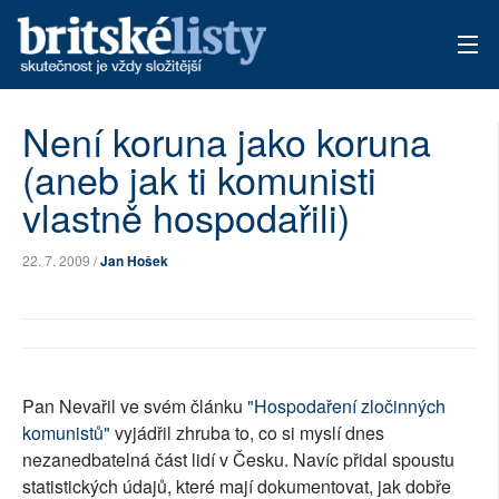
AKTUÁLNÍ VYDÁNÍ
Není koruna jako koruna
(aneb jak ti komunisti
ARCHIV
vlastně hospodařili)
TÉMATA
22. 7. 2009 /
Jan Hošek
AUTOŘI
PŘÍSPĚVKY NA PROVOZ
Pan Nevařil ve svém článku
"Hospodaření zločinných
komunistů"
vyjádřil zhruba to, co si myslí dnes
nezanedbatelná část lidí v Česku. Navíc přidal spoustu
statistických údajů, které mají dokumentovat, jak dobře