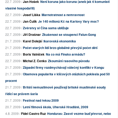
22.7. 2009 /
Jan Hošek
Není koruna jako koruna (aneb jak ti komunisti
vlastně hospodařili)
22.7. 2009 /
Josef Liška
Marnotratnost a nemravnost
22.7. 2009 /
Jan Čulík
Je 140 milionů Kč na Karlovy Vary moc?
22.7. 2009 /
Zvěrstvy si Čína sama ubližuje
22.7. 2009 /
Jiří Drašnar
Zkušenost se stoupenci Falun-Gong
21.7. 2009 /
Karel Dolejší
Ikarovská ekonomika
21.7. 2009 /
Počet starých lidí brzo globálně převýší počet dětí
22.7. 2009 /
Boris Valníček
Na co má Finsko armádu?
22.7. 2009 /
Michal Z. Čenko
Zkoumání rasového původu
21.7. 2009 /
Západní firmy rozdmychávají válečný konflikt v Kongu
21.7. 2009 /
Obamova popularita v klíčových otázkách poklesla pod 50
procent
21.7. 2009 /
Britští nemuslimové používají britské muslimské soudy
řídící se právem šaría
21.7. 2009 /
Festival nad řekou 2009
20.7. 2009 /
Letní filmová škola, Uherské Hradiště, 2009
4.8. 2009 /
Fidel Castro Ruz
Honduras: Zasvé vezme buď převrat, nebo