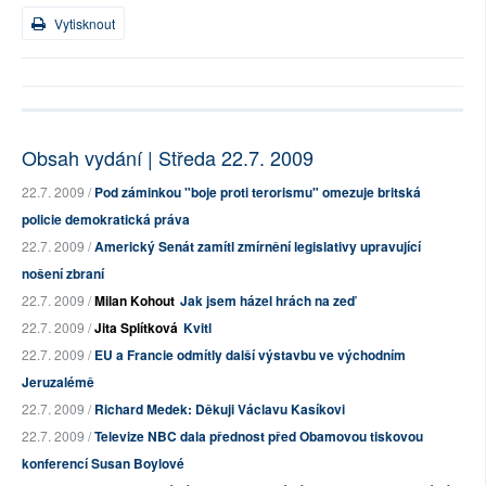
Vytisknout
Obsah vydání | Středa 22.7. 2009
22.7. 2009 /
Pod záminkou "boje proti terorismu" omezuje britská
policie demokratická práva
22.7. 2009 /
Americký Senát zamítl zmírnění legislativy upravující
nošení zbraní
22.7. 2009 /
Milan Kohout
Jak jsem házel hrách na zeď
22.7. 2009 /
Jita Splítková
Kvitl
22.7. 2009 /
EU a Francie odmítly další výstavbu ve východním
Jeruzalémě
22.7. 2009 /
Richard Medek: Děkuji Václavu Kasíkovi
22.7. 2009 /
Televize NBC dala přednost před Obamovou tiskovou
konferencí Susan Boylové