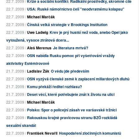
22.7. 2009 /
Krize a sociální konflikt: Radikální prostředky, skromné cíle
22.7. 2009 /
USA: Ruské námořnictvo čelí "neodvratnému kolapsu"
22.7. 2009 /
Michael Marčák
22.7. 2009 /
Čínská velká strategie v Brookings Institution
22.7. 2009 /
Uwe Ladwig
Krev je prý hustší než voda, anebo Opel jako
vytoužená, vysoce ztrátová dcera...
22.7. 2009 /
Aleš Merenus
Je literatura mrtvá?
22.7. 2009 /
OSN nabídla Rusku pomoc při vyšetřování vraždy
aktivistky Estěmirovové
21.7. 2009 /
Ladislav Žák
O vědu jde především
22.7. 2009 /
OSN vyzývá členské země k zaplacení miliardových dluhů
21.7. 2009 /
Komu překáží ředitel rozhlasu?
21.7. 2009 /
Deset věcí, které potřebujete znát k životu na ulici
22.7. 2009 /
Michael Marčák
22.7. 2009 /
Polsko: Spor o policejní zásah ve varšavské tržnici
22.7. 2009 /
Rakouskou krajně pravicovou stranu BZÖ rozkládá
sexuální skandál
22.7. 2009 /
František Nevařil
Hospodaření zločinných komunistů