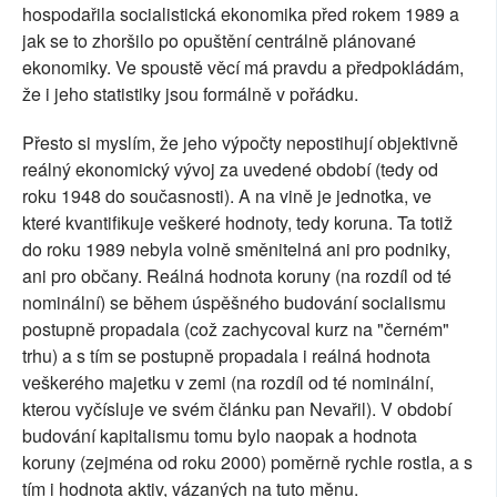
hospodařila socialistická ekonomika před rokem 1989 a
jak se to zhoršilo po opuštění centrálně plánované
ekonomiky. Ve spoustě věcí má pravdu a předpokládám,
že i jeho statistiky jsou formálně v pořádku.
Přesto si myslím, že jeho výpočty nepostihují objektivně
reálný ekonomický vývoj za uvedené období (tedy od
roku 1948 do současnosti). A na vině je jednotka, ve
které kvantifikuje veškeré hodnoty, tedy koruna. Ta totiž
do roku 1989 nebyla volně směnitelná ani pro podniky,
ani pro občany. Reálná hodnota koruny (na rozdíl od té
nominální) se během úspěšného budování socialismu
postupně propadala (což zachycoval kurz na "černém"
trhu) a s tím se postupně propadala i reálná hodnota
veškerého majetku v zemi (na rozdíl od té nominální,
kterou vyčísluje ve svém článku pan Nevařil). V období
budování kapitalismu tomu bylo naopak a hodnota
koruny (zejména od roku 2000) poměrně rychle rostla, a s
tím i hodnota aktiv, vázaných na tuto měnu.