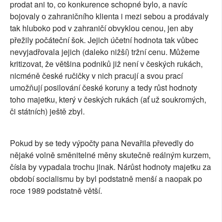
prodat ani to, co konkurence schopné bylo, a navíc
bojovaly o zahraničního klienta i mezi sebou a prodávaly
tak hluboko pod v zahraničí obvyklou cenou, jen aby
přežily počáteční šok. Jejich účetní hodnota tak vůbec
nevyjadřovala jejich (daleko nižší) tržní cenu. Můžeme
kritizovat, že většina podniků již není v českých rukách,
nicméně české ručičky v nich pracují a svou prací
umožňují posilování české koruny a tedy růst hodnoty
toho majetku, který v českých rukách (ať už soukromých,
či státních) ještě zbyl.
Pokud by se tedy výpočty pana Nevařila převedly do
nějaké volně směnitelné měny skutečně reálným kurzem,
čísla by vypadala trochu jinak. Nárůst hodnoty majetku za
období socialismu by byl podstatně menší a naopak po
roce 1989 podstatně větší.