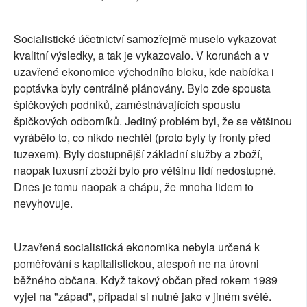
Socialistické účetnictví samozřejmě muselo vykazovat
kvalitní výsledky, a tak je vykazovalo. V korunách a v
uzavřené ekonomice východního bloku, kde nabídka i
poptávka byly centrálně plánovány. Bylo zde spousta
špičkových podniků, zaměstnávajících spoustu
špičkových odborníků. Jediný problém byl, že se většinou
vyrábělo to, co nikdo nechtěl (proto byly ty fronty před
tuzexem). Byly dostupnější základní služby a zboží,
naopak luxusní zboží bylo pro většinu lidí nedostupné.
Dnes je tomu naopak a chápu, že mnoha lidem to
nevyhovuje.
Uzavřená socialistická ekonomika nebyla určená k
poměřování s kapitalistickou, alespoň ne na úrovni
běžného občana. Když takový občan před rokem 1989
vyjel na "západ", připadal si nutně jako v jiném světě.