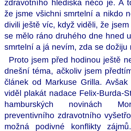
zdravotního hlediska něco je. A t
že jsme všichni smrtelní a nikdo
divili ještě víc, když viděli, že js
se mělo ráno druhého dne hned ud
smrtelní a já nevím, zda se dožiju 
Proto jsem před hodinou ještě n
dnešní téma, ačkoliv jsem předtí
článek od Markuse Grilla. Avša
viděl plakát nadace Felix-Burda-S
hamburských novinách Mo
preventivního zdravotního vyšetř
možná podivné konflikty zájmů.