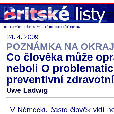
deník o všem, o čem se v České republice příliš nemluví
24. 4. 2009
POZNÁMKA NA OKRAJ
Co člověka může opr
neboli O problematic
preventivní zdravotn
Uwe Ladwig
V Německu často člověk vidí nebo