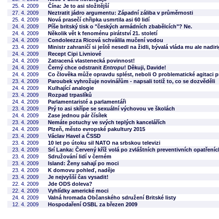
25. 4. 2009
Čína: Je to asi složitější
27. 4. 2009
Neztratit jádro argumentu: Západní záliba v průměrnosti
25. 4. 2009
Nová prasečí chřipka usmrtila asi 60 lidí
24. 4. 2009
Píše britský tisk o "českých armádních zbabělcích"? Ne.
24. 4. 2009
Několik vět k fenoménu pirátství 21. století
24. 4. 2009
Condoleezza Ricová schválila mučení vodou
23. 4. 2009
Ministr zahraničí si ještě nesedl na židli, bývalá vláda mu ale nadi
24. 4. 2009
Recept Cipi Livniové
24. 4. 2009
Zatracená vlastenecká povinnost!
24. 4. 2009
Černý chce odstranit
Entropu
! Děkuji, Davide!
24. 4. 2009
Co člověka může opravdu splést, neboli O problematické agitaci p
23. 4. 2009
Paroubek vyhrožuje novinářům - napsali totiž to, co se dozvěděli
24. 4. 2009
Kulhající analogie
23. 4. 2009
Rozpad trpaslíků
24. 4. 2009
Parlamentaristé a parlamentáři
23. 4. 2009
Prý to asi skřípe se sexuální výchovou ve školách
24. 4. 2009
Zase jednou pár čísílek
23. 4. 2009
Nemáte potuchy ve svých teplých kancelářích
24. 4. 2009
Plzeň, město evropské pakultury 2015
23. 4. 2009
Václav Havel a ČSSD
23. 4. 2009
10 let po útoku sil NATO na srbskou televizi
23. 4. 2009
Srí Lanka: Červený kříž volá po zvláštních preventivních opatření
23. 4. 2009
Sdružování lidí v černém
23. 4. 2009
Island: Ženy sahají po moci
23. 4. 2009
K domovu pohleď, naděje
23. 4. 2009
Je nejvyšší čas vysadit!
22. 4. 2009
Jde ODS doleva?
22. 4. 2009
Vyhlídky americké moci
24. 4. 2009
Valná hromada Občanského sdružení Britské listy
12. 4. 2009
Hospodaření OSBL za březen 2009