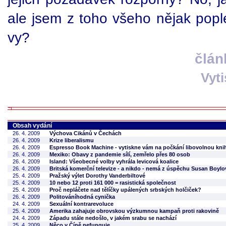
ale jsem z toho všeho nějak pople
vy?
člán
Vyt
Obsah vydání
26. 4. 2009
Výchova Cikánů v Čechách
26. 4. 2009
Krize liberalismu
26. 4. 2009
Espresso Book Machine - vytiskne vám na počkání libovolnou knihu
26. 4. 2009
Mexiko: Obavy z pandemie sílí, zemřelo přes 80 osob
26. 4. 2009
Island: Všeobecné volby vyhrála levicová koalice
26. 4. 2009
Britská komerční televize - a nikdo - nemá z úspěchu Susan Boylo
25. 4. 2009
Pražský výlet Dorothy Vanderbiltové
25. 4. 2009
10 nebo 12 proti 161 000 = rasistická společnost
25. 4. 2009
Proč nepláčete nad tělíčky upálených srbských holčiček?
26. 4. 2009
Politováníhodná cynička
24. 4. 2009
Sexuální kontrarevoluce
25. 4. 2009
Amerika zahajuje obrovskou výzkumnou kampaň proti rakovině
24. 4. 2009
Západu stále nedošlo, v jakém srabu se nachází
25. 4. 2009
Něco v Číně nefunguje