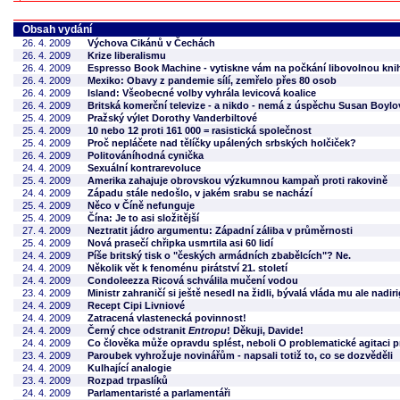
Obsah vydání
26. 4. 2009
Výchova Cikánů v Čechách
26. 4. 2009
Krize liberalismu
26. 4. 2009
Espresso Book Machine - vytiskne vám na počkání libovolnou knihu
26. 4. 2009
Mexiko: Obavy z pandemie sílí, zemřelo přes 80 osob
26. 4. 2009
Island: Všeobecné volby vyhrála levicová koalice
26. 4. 2009
Britská komerční televize - a nikdo - nemá z úspěchu Susan Boylo
25. 4. 2009
Pražský výlet Dorothy Vanderbiltové
25. 4. 2009
10 nebo 12 proti 161 000 = rasistická společnost
25. 4. 2009
Proč nepláčete nad tělíčky upálených srbských holčiček?
26. 4. 2009
Politováníhodná cynička
24. 4. 2009
Sexuální kontrarevoluce
25. 4. 2009
Amerika zahajuje obrovskou výzkumnou kampaň proti rakovině
24. 4. 2009
Západu stále nedošlo, v jakém srabu se nachází
25. 4. 2009
Něco v Číně nefunguje
25. 4. 2009
Čína: Je to asi složitější
27. 4. 2009
Neztratit jádro argumentu: Západní záliba v průměrnosti
25. 4. 2009
Nová prasečí chřipka usmrtila asi 60 lidí
24. 4. 2009
Píše britský tisk o "českých armádních zbabělcích"? Ne.
24. 4. 2009
Několik vět k fenoménu pirátství 21. století
24. 4. 2009
Condoleezza Ricová schválila mučení vodou
23. 4. 2009
Ministr zahraničí si ještě nesedl na židli, bývalá vláda mu ale nadi
24. 4. 2009
Recept Cipi Livniové
24. 4. 2009
Zatracená vlastenecká povinnost!
24. 4. 2009
Černý chce odstranit
Entropu
! Děkuji, Davide!
24. 4. 2009
Co člověka může opravdu splést, neboli O problematické agitaci p
23. 4. 2009
Paroubek vyhrožuje novinářům - napsali totiž to, co se dozvěděli
24. 4. 2009
Kulhající analogie
23. 4. 2009
Rozpad trpaslíků
24. 4. 2009
Parlamentaristé a parlamentáři