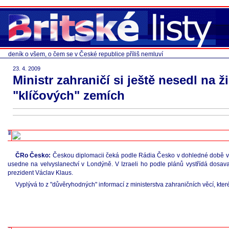
deník o všem, o čem se v České republice příliš nemluví
23. 4. 2009
Ministr zahraničí si ještě nesedl na ž
"klíčových" zemích
ČRo Česko:
Českou diplomacii čeká podle Rádia Česko v dohledné době ve
usedne na velvyslanectví v Londýně. V Izraeli ho podle plánů vystřídá dosava
prezident Václav Klaus.
Vyplývá to z "důvěryhodných" informací z ministerstva zahraničních věcí, kter