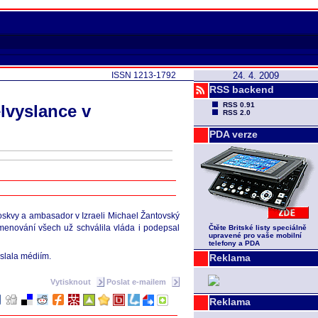
ISSN 1213-1792
24. 4. 2009
RSS backend
RSS 0.91
elvyslance v
RSS 2.0
PDA verze
skvy a ambasador v Izraeli Michael Žantovský
Jmenování všech už schválila vláda i podepsal
Čtěte Britské listy speciálně
upravené pro vaše mobilní
telefony a PDA
eslala médiím.
Reklama
Vytisknout
Poslat e-mailem
Reklama