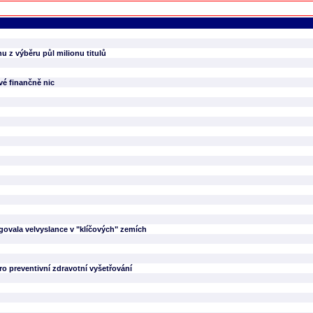
 z výběru půl milionu titulů
vé finančně nic
rigovala velvyslance v "klíčových" zemích
ro preventivní zdravotní vyšetřování