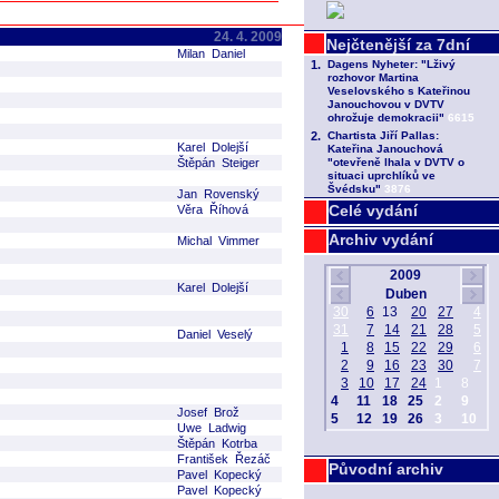
24. 4. 2009
Milan Daniel
Karel Dolejší
Štěpán Steiger
Jan Rovenský
Celé vydání
Věra Říhová
Archiv vydání
Michal Vimmer
Karel Dolejší
Daniel Veselý
Josef Brož
Uwe Ladwig
Štěpán Kotrba
František Řezáč
Původní archiv
Pavel Kopecký
Pavel Kopecký