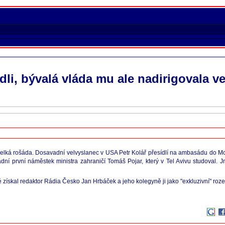
idli, bývalá vláda mu ale nadirigovala v
lká rošáda. Dosavadní velvyslanec v USA Petr Kolář přesídlí na ambasádu do Mo
dní první náměstek ministra zahraničí Tomáš Pojar, který v Tel Avivu studoval. 
é získal redaktor Rádia Česko Jan Hrbáček a jeho kolegyně ji jako "exkluzivní" roz