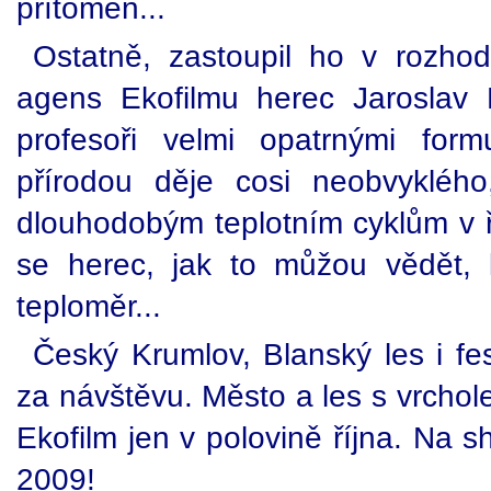
přítomen...
Ostatně, zastoupil ho v rozhoduj
agens Ekofilmu herec Jaroslav 
profesoři velmi opatrnými form
přírodou děje cosi neobvykléh
dlouhodobým teplotním cyklům v řá
se herec, jak to můžou vědět, 
teploměr...
Český Krumlov, Blanský les i fes
za návštěvu. Město a les s vrcholem
Ekofilm jen v polovině října. Na 
2009!