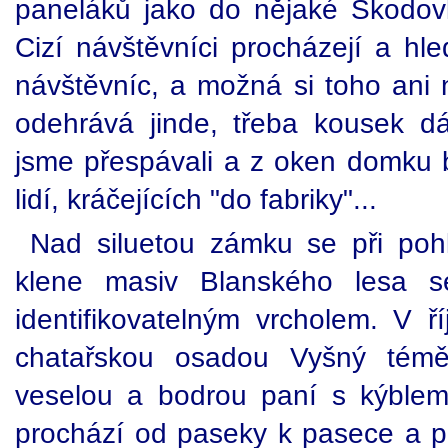
paneláků jako do nějaké Škodov
Cizí návštěvníci procházejí a hle
návštěvníc, a možná si toho ani 
odehrává jinde, třeba kousek dá
jsme přespávali a z oken domku b
lidí, kráčejících "do fabriky"...
Nad siluetou zámku se při poh
klene masiv Blanského lesa se
identifikovatelným vrcholem. V ř
chatařskou osadou Vyšný témě
veselou a bodrou paní s kýblem 
prochází od paseky k pasece a 