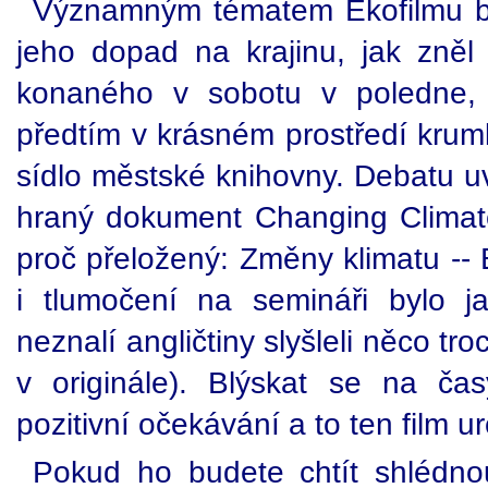
Významným tématem Ekofilmu byl
jeho dopad na krajinu, jak zně
konaného v sobotu v poledne, 
předtím v krásném prostředí kruml
sídlo městské knihovny. Debatu u
hraný dokument Changing Climat
proč přeložený: Změny klimatu -- 
i tlumočení na semináři bylo j
neznalí angličtiny slyšleli něco tr
v originále). Blýskat se na č
pozitivní očekávání a to ten film ur
Pokud ho budete chtít shlédnou