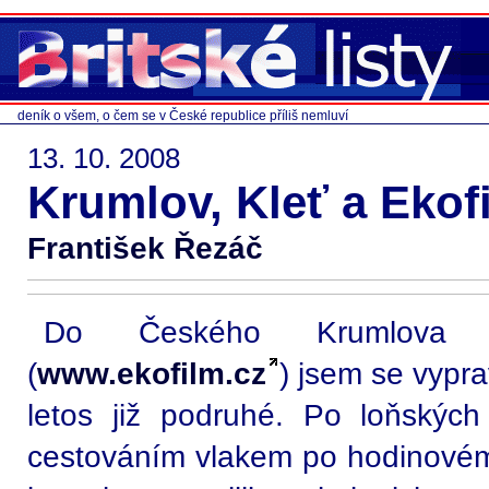
deník o všem, o čem se v České republice příliš nemluví
13. 10. 2008
Krumlov, Kleť a Ekof
František Řezáč
Do Českého Krumlova n
(
www.ekofilm.cz
) jsem se vypr
letos již podruhé. Po loňskýc
cestováním vlakem po hodinovém