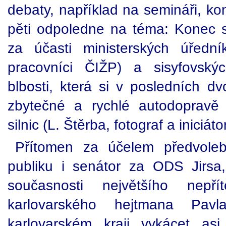
debaty, například na semináři, ko
pěti odpoledne na téma: Konec st
za účasti ministerských úřední
pracovníci ČIŽP) a sisyfovský
blbosti, která si v posledních d
zbytečné a rychlé autodopravě 
silnic (L. Štěrba, fotograf a inic
Přítomen za účelem předvoleb
publiku i senátor za ODS Jirsa,
současnosti největšího nepří
karlovarského hejtmana Pa
karlovarském kraji vykácet asi t