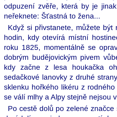
odpuzení zvěře, která by je jinak
neřeknete: Šťastná to žena...
Když si přivstanete, můžete být 
hodin, kdy otevírá místní hostine
roku 1825, momentálně se oprav
dobrým budějovickým pivem vůbec
kdy začne z lesa houkačka ohl
sedačkové lanovky z druhé strany
sklenku hořkého likéru z rodného
se válí mlhy a Alpy stejně nejsou vi
Po cestě dolů po zelené značce s