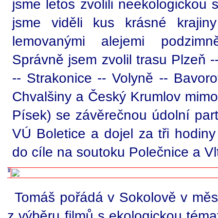
jsme letos zvolili neekologickou 
jsme viděli kus krásné krajiny
lemovanými alejemi podzimn
Správně jsem zvolil trasu Plzeň 
-- Strakonice -- Volyně -- Bavoro
Chvalšiny a Český Krumlov mimo 
Písek) se závěrečnou údolní par
VÚ Boletice a dojel za tři hodin
do cíle na soutoku Polečnice a Vl
Tomáš pořádá v Sokolově v městs
z výběru filmů s ekologickou témat