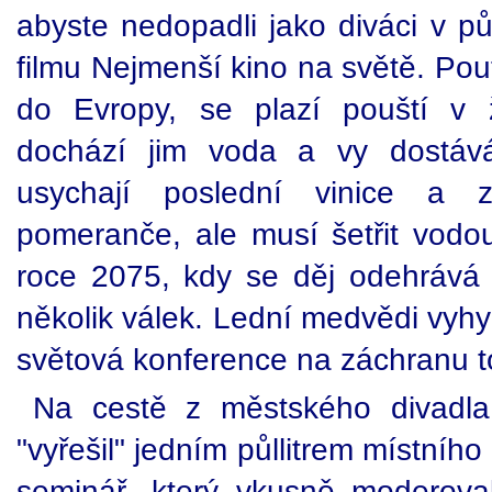
abyste nedopadli jako diváci v 
filmu Nejmenší kino na světě. Pout
do Evropy, se plazí pouští v 
dochází jim voda a vy dostáv
usychají poslední vinice a z
pomeranče, ale musí šetřit vodou
roce 2075, kdy se děj odehrává 
několik válek. Lední medvědi vyh
světová konference na záchranu to
Na cestě z městského divadla
"vyřešil" jedním půllitrem místního
seminář, který vkusně moderova