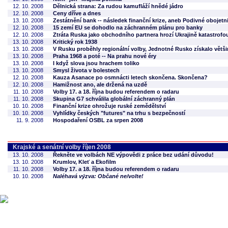
12. 10. 2008
Dělnická strana: Za rudou kamufláží hnědé jádro
12. 10. 2008
Ceny dříve a dnes
13. 10. 2008
Zestátnění bank -- následek finanční krize, aneb Podivné obojetn
12. 10. 2008
15 zemí EU se dohodlo na záchranném plánu pro banky
12. 10. 2008
Ztráta Ruska jako obchodního partnera hrozí Ukrajině katastrofo
13. 10. 2008
Kritický rok 1938
13. 10. 2008
V Rusku proběhly regionální volby, Jednotné Rusko získalo větši
13. 10. 2008
Praha 1968 a poté -- Na prahu nové éry
13. 10. 2008
I když slova jsou hrachem toliko
13. 10. 2008
Smysl života v bolestech
12. 10. 2008
Kauza Asanace po osmnácti letech skončena. Skončena?
12. 10. 2008
Hamižnost ano, ale držená na uzdě
11. 10. 2008
Volby 17. a 18. října budou referendem o radaru
11. 10. 2008
Skupina G7 schválila globální záchranný plán
10. 10. 2008
Finanční krize ohrožuje ruské zemědělství
10. 10. 2008
Vyhlídky českých "futures" na trhu s bezpečností
11. 9. 2008
Hospodaření OSBL za srpen 2008
Krajské a senátní volby říjen 2008
13. 10. 2008
Řekněte ve volbách NE výpovědi z práce bez udání důvodu!
13. 10. 2008
Krumlov, Kleť a Ekofilm
11. 10. 2008
Volby 17. a 18. října budou referendem o radaru
10. 10. 2008
Naléhavá výzva: Občané ne/volte!