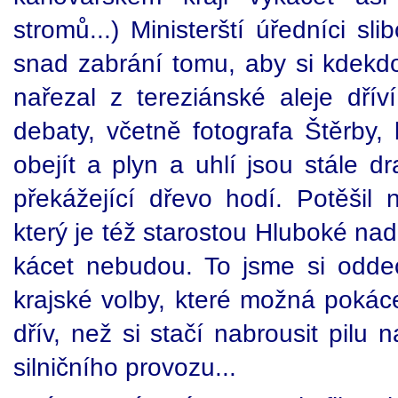
stromů...) Ministerští úředníci sl
snad zabrání tomu, aby si kdekd
nařezal z tereziánské aleje dříví
debaty, včetně fotografa Štěrby, b
obejít a plyn a uhlí jsou stále d
překážející dřevo hodí. Potěši
který je též starostou Hluboké nad
kácet nebudou. To jsme si oddechl
krajské volby, které možná pokác
dřív, než si stačí nabrousit pilu n
silničního provozu...