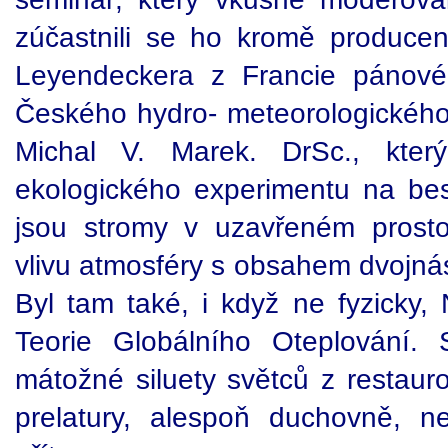
zúčastnili se ho kromě produce
Leyendeckera z Francie pánové
Českého hydro- meteorologického 
Michal V. Marek. DrSc., kte
ekologického experimentu na be
jsou stromy v uzavřeném prost
vlivu atmosféry s obsahem dvojnás
Byl tam také, i když ne fyzicky
Teorie Globálního Oteplování. 
mátožné siluety světců z restaur
prelatury, alespoň duchovně, n