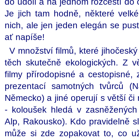
do údolí a na jednom rozcestí do 
Je jich tam hodně, některé velk
nich, ale jen jeden elegán se pust
ať napíše!
V množství filmů, které jihočeský
těch skutečně ekologických. Z vě
filmy přírodopisné a cestopisné, 
prezentací samotných tvůrců (N
Německo) a jiné operují s větší č
- koloušek hledá v zasněžených
Alp, Rakousko). Kdo pravidelně s
může si zde zopakovat to, co už