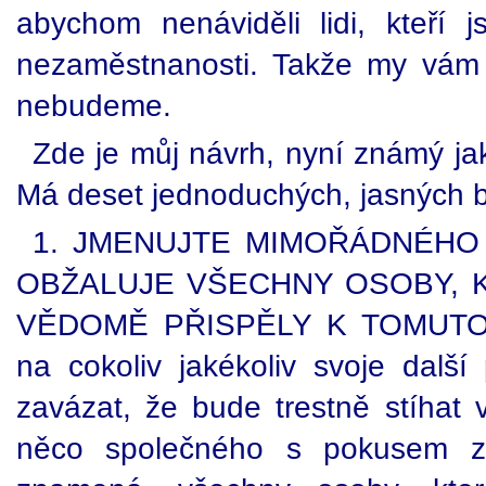
abychom nenáviděli lidi, kteří 
nezaměstnanosti. Takže my vám
nebudeme.
Zde je můj návrh, nyní známý ja
Má deset jednoduchých, jasných b
1. JMENUJTE MIMOŘÁDNÉHO
OBŽALUJE VŠECHNY OSOBY, 
VĚDOMĚ PŘISPĚLY K TOMUTO
na cokoliv jakékoliv svoje dalš
zavázat, že bude trestně stíhat 
něco společného s pokusem zn