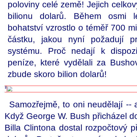
poloviny celé země! Jejich celko
bilionu dolarů. Během osmi l
bohatství vzrostlo o téměř 700 mil
částku, jakou nyní požadují p
systému. Proč nedají k dispoz
peníze, které vydělali za Busho
zbude skoro bilion dolarů!
Samozřejmě, to oni neudělají -- 
Když George W. Bush přicházel do
Billa Clintona dostal rozpočtový p