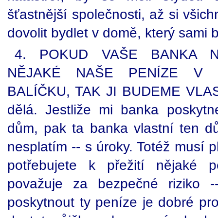
šťastnější společnosti, až si vši
dovolit bydlet v domě, který sami b
4. POKUD VAŠE BANKA N
NĚJAKÉ NAŠE PENÍZE V 
BALÍČKU, TAK JI BUDEME VLASTNI
dělá. Jestliže mi banka poskytn
dům, pak ta banka vlastní ten d
nesplatím -- s úroky. Totéž musí p
potřebujete k přežití nějaké 
považuje za bezpečné riziko 
poskytnout ty peníze je dobré pr