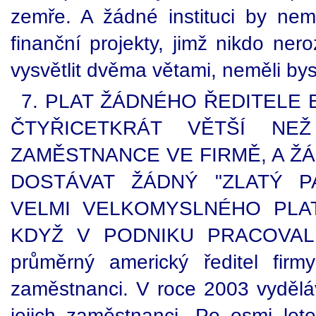
zemře. A žádné instituci by ne
finanční projekty, jimž nikdo ne
vysvětlit dvěma větami, neměli bys
7. PLAT ŽÁDNÉHO ŘEDITELE 
ČTYŘICETKRÁT VĚTŠÍ NE
ZAMĚSTNANCE VE FIRMĚ, A Ž
DOSTÁVAT ŽÁDNÝ "ZLATÝ 
VELMI VELKOMYSLNÉHO PLAT
KDYŽ V PODNIKU PRACOVAL. 
průměrný americký ředitel firmy
zaměstnanci. V roce 2003 vyděláv
jejich zaměstnanci. Po osmi let