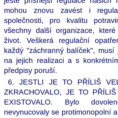
ještě přísnější regulace našich f
mohou znovu zavést i regula
společnosti, pro kvalitu potra
všechny další organizace, které
život. Veškerá regulační opatř
každý "záchranný balíček", musí j
na jejich realizaci a s konkrétní
předpisy poruší.
6. JESTLI JE TO PŘÍLIŠ V
ZKRACHOVALO, JE TO PŘÍLIŠ
EXISTOVALO. Bylo dovolen
nevynucovaly se protimonopolní a 