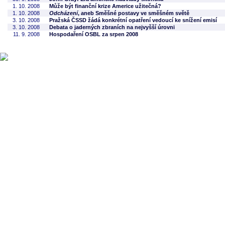
1. 10. 2008
Může být finanční krize Americe užitečná?
1. 10. 2008
Odcházení
, aneb Směšné postavy ve směšném světě
3. 10. 2008
Pražská ČSSD žádá konkrétní opatření vedoucí ke snížení emisí
3. 10. 2008
Debata o jaderných zbraních na nejvyšší úrovni
11. 9. 2008
Hospodaření OSBL za srpen 2008