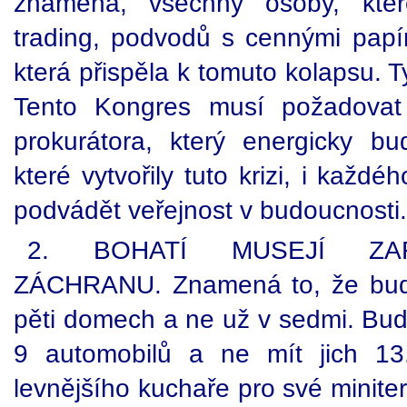
znamená, všechny osoby, kter
trading, podvodů s cennými papíry
která přispěla k tomuto kolapsu. T
Tento Kongres musí požadovat
prokurátora, který energicky b
které vytvořily tuto krizi, i kaž
podvádět veřejnost v budoucnosti.
2. BOHATÍ MUSEJÍ ZAF
ZÁCHRANU. Znamená to, že budo
pěti domech a ne už v sedmi. Bud
9 automobilů a ne mít jich 1
levnějšího kuchaře pro své minite