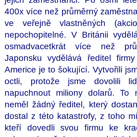
400x více než průměrný zaměstnan
ve veřejně vlastněných (akcio
nepochopitelné. V Británii vyděl
osmadvacetkrát více než pr
Japonsku vydělává ředitel firm
Americe je to šokující. Vytvořili j
octli, protože jsme dovolili l
napuchnout miliony dolarů. To 
neměl žádný ředitel, který dosta
dostal z této katastrofy, z toho mí
kteří dovedli svou firmu ke kr