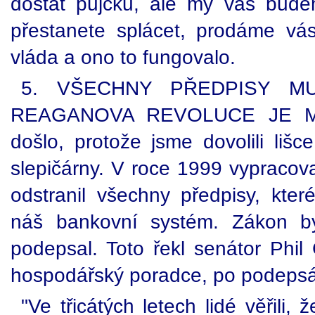
dostat půjčku, ale my vás bude
přestanete splácet, prodáme vá
vláda a ono to fungovalo.
5. VŠECHNY PŘEDPISY MU
REAGANOVA REVOLUCE JE MRT
došlo, protože jsme dovolili lišc
slepičárny. V roce 1999 vypracov
odstranil všechny předpisy, kter
náš bankovní systém. Zákon by
podepsal. Toto řekl senátor Phi
hospodářský poradce, po podepsá
"Ve třicátých letech lidé věřili