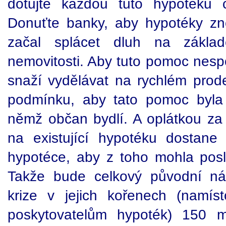
dotujte každou tuto hypotéku 
Donuťte banky, aby hypotéky zno
začal splácet dluh na zákla
nemovitosti. Aby tuto pomoc nespol
snaží vydělávat na rychlém prode
podmínku, aby tato pomoc byla 
němž občan bydlí. A oplátkou za
na existující hypotéku dostane
hypotéce, aby z toho mohla posl
Takže bude celkový původní ná
krize v jejich kořenech (namí
poskytovatelům hypoték) 150 mi