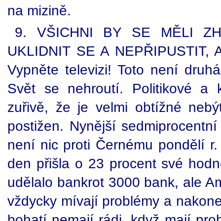
na mizině.
9. VŠICHNI BY SE MĚLI Z
UKLIDNIT SE A NEPŘIPUSTIT,
Vypněte televizi! Toto není druh
Svět se nehroutí. Politikové a
zuřivě, že je velmi obtížné nebý
postižen. Nynější sedmiprocentn
není nic proti Černému pondělí r.
den přišla o 23 procent své hodn
udělalo bankrot 3000 bank, ale Ame
vždycky mívají problémy a nakone
bohatí nemají rádi, když mají pr