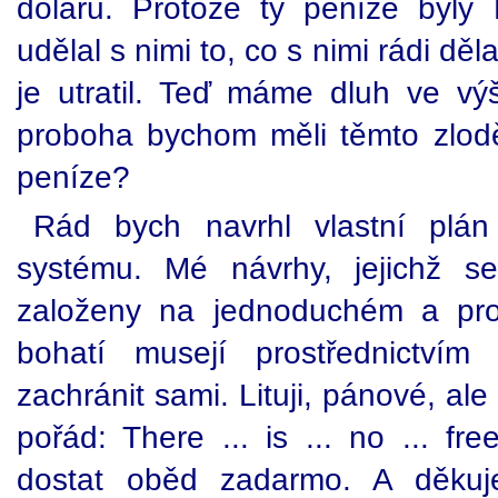
dolarů. Protože ty peníze byl
udělal s nimi to, co s nimi rádi děl
je utratil. Teď máme dluh ve výš
proboha bychom měli těmto zlodě
peníze?
Rád bych navrhl vlastní plán
systému. Mé návrhy, jejichž s
založeny na jednoduchém a pro
bohatí musejí prostřednictvím
zachránit sami. Lituji, pánové, al
pořád: There ... is ... no ... fr
dostat oběd zadarmo. A děkuj