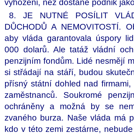
vyhozeni, než dostane podnik jak
8. JE NUTNÉ POSÍLIT VL
DŮCHODŮ A NEMOVITOSTÍ. Oba
aby vláda garantovala úspory l
000 dolarů. Ale tatáž vládní oc
penzijním fondům. Lidé nesmějí mí
si střádají na stáří, budou skute
přísný státní dohled nad firmami,
zaměstnanců. Soukromé penzijn
ochráněny a možná by se nemě
zvaného burza. Naše vláda má pov
kdo v této zemi zestárne, nebude