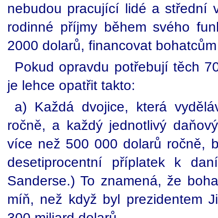
nebudou pracující lidé a střední v
rodinné příjmy během svého fun
2000 dolarů, financovat bohatcům k
Pokud opravdu potřebují těch 70
je lehce opatřit takto:
a) Každá dvojice, která vydělá
ročně, a každý jednotlivý daňový
více než 500 000 dolarů ročně, bu
desetiprocentní příplatek k da
Sanderse.) To znamená, že bohatí
míň, než když byl prezidentem J
300 miliard dolarů.