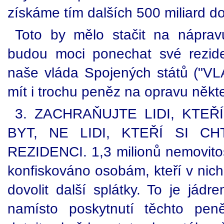
získáme tím dalších 500 miliard do
Toto by mělo stačit na nápravu
budou moci ponechat své rezide
naše vláda Spojených států ("
mít i trochu peněz na opravu někte
3. ZACHRAŇUJTE LIDI, KTEŘ
BYT, NE LIDI, KTEŘÍ SI C
REZIDENCI. 1,3 milionů nemovitos
konfiskováno osobám, kteří v nich
dovolit další splátky. To je jád
namísto poskytnutí těchto pe