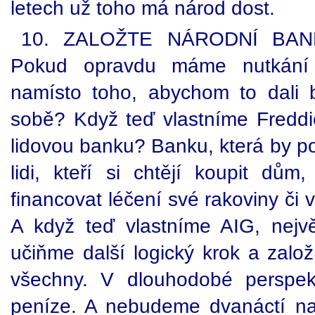
letech už toho má národ dost.
10. ZALOŽTE NÁRODNÍ BAN
Pokud opravdu máme nutkání vy
namísto toho, abychom to dali
sobě? Když teď vlastníme Freddie
lidovou banku? Banku, která by po
lidi, kteří si chtějí koupit dům,
financovat léčení své rakoviny či 
A když teď vlastníme AIG, nejvě
učiňme další logický krok a založ
všechny. V dlouhodobé perspek
peníze. A nebudeme dvanáctí na