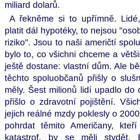
miliard dolarů.
A řekněme si to upřímně. Lidé,
platit dál hypotéky, to nejsou "o
riziko". Jsou to naši američtí spol
bylo to, co všichni chceme a větš
ještě dostane: vlastní dům. Ale b
těchto spoluobčanů přišly o sluš
měly. Šest milionů lidí upadlo do
přišlo o zdravotní pojištění. Vši
jejich reálné mzdy poklesly o 2000
pohrdat těmito Američany, kteří
katastrof, by se měli stydět. 