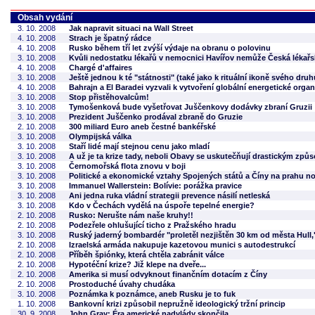
Obsah vydání
3. 10. 2008
Jak napravit situaci na Wall Street
4. 10. 2008
Strach je špatný rádce
4. 10. 2008
Rusko během tří let zvýší výdaje na obranu o polovinu
3. 10. 2008
Kvůli nedostatku lékařů v nemocnici Havířov nemůže Česká lékařsk
4. 10. 2008
Chargé d'affaires
3. 10. 2008
Ještě jednou k té "státnosti" (také jako k rituální ikoně svého druh
4. 10. 2008
Bahrajn a El Baradei vyzvali k vytvoření globální energetické orga
3. 10. 2008
Stop přistěhovalcům!
3. 10. 2008
Tymošenková bude vyšetřovat Juščenkovy dodávky zbraní Gruzii
3. 10. 2008
Prezident Juščenko prodával zbraně do Gruzie
2. 10. 2008
300 miliard Euro aneb čestné bankéřské
3. 10. 2008
Olympijská válka
3. 10. 2008
Staří lidé mají stejnou cenu jako mladí
3. 10. 2008
A už je ta krize tady, neboli Obavy se uskutečňují drastickým zp
3. 10. 2008
Černomořská flota znovu v boji
3. 10. 2008
Politické a ekonomické vztahy Spojených států a Číny na prahu n
3. 10. 2008
Immanuel Wallerstein: Bolívie: porážka pravice
3. 10. 2008
Ani jedna ruka vládní strategii prevence násilí netleská
3. 10. 2008
Kdo v Čechách vydělá na úspoře tepelné energie?
2. 10. 2008
Rusko: Nerušte nám naše kruhy!!
2. 10. 2008
Podezřele ohlušující ticho z Pražského hradu
3. 10. 2008
Ruský jaderný bombardér "proletěl nezjištěn 30 km od města Hull,
2. 10. 2008
Izraelská armáda nakupuje kazetovou munici s autodestrukcí
2. 10. 2008
Příběh špiónky, která chtěla zabránit válce
2. 10. 2008
Hypotéční krize? Již klepe na dveře...
2. 10. 2008
Amerika si musí odvyknout finančním dotacím z Číny
2. 10. 2008
Prostoduché úvahy chudáka
3. 10. 2008
Poznámka k poznámce, aneb Rusku je to fuk
1. 10. 2008
Bankovní krizi způsobil nepružně ideologický tržní princip
30. 9. 2008
John Gray: Éra americké nadvlády skončila