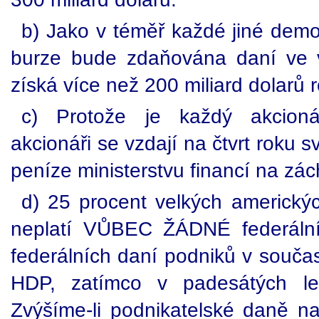
b) Jako v téměř každé jiné demo
burze bude zdaňována daní ve v
získá více než 200 miliard dolarů 
c) Protože je každý akcioná
akcionáři se vzdají na čtvrt roku 
peníze ministerstvu financí na zá
d) 25 procent velkých americkýc
neplatí VŮBEC ŽÁDNÉ federální
federálních daní podniků v součas
HDP, zatímco v padesátých le
Zvýšíme-li podnikatelské daně na