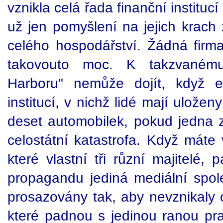
vznikla celá řada finanční instituc
už jen pomyšlení na jejich krach
celého hospodářství. Žádná fir
takovouto moc. K takzvaném
Harboru" nemůže dojít, když exi
institucí, v nichž lidé mají ulože
deset automobilek, pokud jedna z
celostátní katastrofa. Když máte 
které vlastní tři různí majitelé
propagandu jediná mediální spol
prosazovány tak, aby nevznikaly o
které padnou s jedinou ranou p