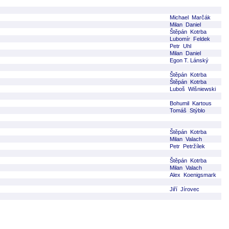
Michael Marčák
Milan Daniel
Štěpán Kotrba
Lubomír Feldek
Petr Uhl
Milan Daniel
Egon T. Lánský
Štěpán Kotrba
Štěpán Kotrba
Luboš Wišniewski
Bohumil Kartous
Tomáš Stýblo
Štěpán Kotrba
Milan Valach
Petr Petržílek
Štěpán Kotrba
Milan Valach
Alex Koenigsmark
Jiří Jírovec