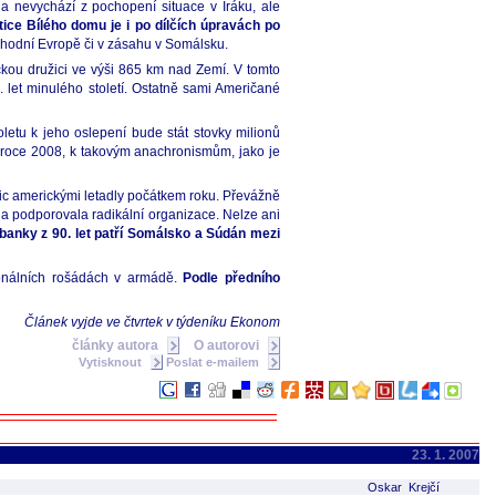
a nevychází z pochopení situace v Iráku, ale
tice Bílého domu je i po dílčích úpravách po
ýchodní Evropě či v zásahu v Somálsku.
ckou družici ve výši 865 km nad Zemí. V tomto
 let minulého století. Ostatně sami Američané
oletu k jeho oslepení bude stát stovky milionů
v roce 2008, k takovým anachronismům, jako je
c americkými letadly počátkem roku. Převážně
 a podporovala radikální organizace. Nelze ani
banky z 90. let patří Somálsko a Súdán mezi
sonálních rošádách v armádě.
Podle předního
Článek vyjde ve čtvrtek v týdeníku Ekonom
články autora
O autorovi
Vytisknout
Poslat e-mailem
23. 1. 2007
Oskar Krejčí