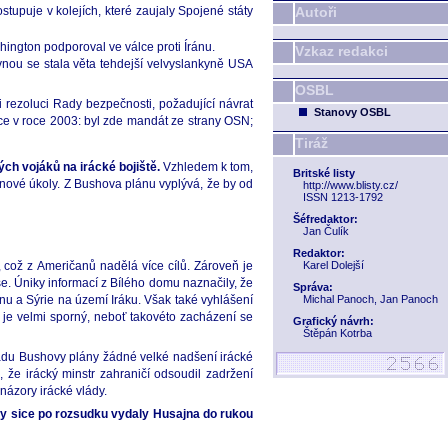
tupuje v kolejích, které zaujaly Spojené státy
Autoři
hington podporoval ve válce proti Íránu.
Vzkaz redakci
avnou se stala věta tehdejší velvyslankyně USA
OSBL
i rezoluci Rady bezpečnosti, požadující návrat
Stanovy OSBL
nce v roce 2003: byl zde mandát ze strany OSN;
Tiráž
ých vojáků na irácké bojiště.
Vzhledem k tom,
Britské listy
 nové úkoly. Z Bushova plánu vyplývá, že by od
http://www.blisty.cz/
ISSN 1213-1792
Šéfredaktor:
Jan Čulík
Redaktor:
 což z Američanů nadělá více cílů. Zároveň je
Karel Dolejší
e. Úniky informací z Bílého domu naznačily, že
Správa:
nu a Sýrie na území Iráku. Však také vyhlášení
Michal Panoch, Jan Panoch
 je velmi sporný, neboť takovéto zacházení se
Grafický návrh:
Štěpán Kotrba
gdádu Bushovy plány žádné velké nadšení irácké
, že irácký minstr zahraničí odsoudil zadržení
názory irácké vlády.
ty sice po rozsudku vydaly Husajna do rukou