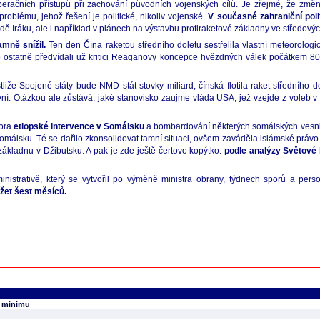
peračních přístupů při zachování původních vojenských cílů. Je zřejmé, že změn
oblému, jehož řešení je politické, nikoliv vojenské.
V současné zahraniční poli
dě Iráku, ale i například v plánech na výstavbu protiraketové základny ve středov
mně snížil.
Ten den Čína raketou středního doletu sestřelila vlastní meteorologi
o ostatně předvídali už kritici Reaganovy koncepce hvězdných válek počátkem 80.
liže Spojené státy bude NMD stát stovky miliard, čínská flotila raket středního d
vní. Otázkou ale zůstává, jaké stanovisko zaujme vláda USA, jež vzejde z voleb 
pora
etiopské intervence v Somálsku
a bombardování některých somálských vesni
Somálsku. Té se dařilo zkonsolidovat tamní situaci, ovšem zaváděla islámské právo
ákladnu v Džibutsku. A pak je zde ještě čertovo kopýtko:
podle analýzy Světové 
nistrativě, který se vytvořil po výměně ministra obrany, týdnech sporů a per
žet šest měsíců.
m minimu