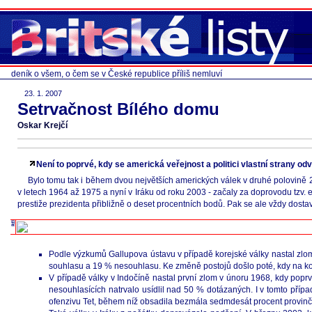
deník o všem, o čem se v České republice příliš nemluví
23. 1. 2007
Setrvačnost Bílého domu
Oskar Krejčí
Není to poprvé, kdy se americká veřejnost a politici vlastní strany od
Bylo tomu tak i během dvou největších amerických válek v druhé polovině 20.
v letech 1964 až 1975 a nyní v Iráku od roku 2003 - začaly za doprovodu tzv. 
prestiže prezidenta přibližně o deset procentních bodů. Pak se ale vždy dosta
Podle výzkumů Gallupova ústavu v případě korejské války nastal zlom 
souhlasu a 19 % nesouhlasu. Ke změně postojů došlo poté, kdy na korej
V případě války v Indočíně nastal první zlom v únoru 1968, kdy popr
nesouhlasících natrvalo usídlil nad 50 % dotázaných. I v tomto pří
ofenzivu Tet, během níž obsadila bezmála sedmdesát procent provinč