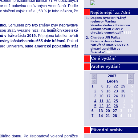
 výkonem prezidentské funkce 71 % dotázaných
íce než polovina dotázaných Američanů. Podle
tažení vojsk z Iráku, 58 % je toho názoru, že
tici.
Stimulem pro tyto změny byly nepravdivé
sou ztráty výrazně nižší:
na bojištích korejské
 v Iráku čísla 3019.
Připojená tabulka uvádí
viny loňského roku 655 tisíc Iráčanů.
Pokud
ard University,
bude americké poplatníky stát
Celé vydání
Archiv vydání
Původní archiv
e Bílého domu. Po listopadové volební porážce