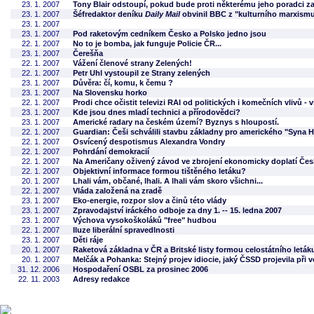
23. 1. 2007
Tony Blair odstoupí, pokud bude proti některému jeho poradci za
23. 1. 2007
Šéfredaktor deníku
Daily Mail
obvinil BBC z "kulturního marxism
23. 1. 2007
23. 1. 2007
Pod raketovým cedníkem Česko a Polsko jedno jsou
22. 1. 2007
No to je bomba, jak funguje Policie ČR...
23. 1. 2007
Čerešňa
22. 1. 2007
Vážení členové strany Zelených!
22. 1. 2007
Petr Uhl vystoupil ze Strany zelených
23. 1. 2007
Důvěra: čí, komu, k čemu ?
23. 1. 2007
Na Slovensku horko
22. 1. 2007
Prodi chce očistit televizi RAI od politických i komečních vlivů - v
23. 1. 2007
Kde jsou dnes mladí technici a přírodovědci?
23. 1. 2007
Americké radary na českém území? Byznys s hloupostí.
22. 1. 2007
Guardian: Češi schválili stavbu základny pro amerického "Syna 
22. 1. 2007
Osvícený despotismus Alexandra Vondry
22. 1. 2007
Pohrdání demokracií
22. 1. 2007
Na Američany oživený závod ve zbrojení ekonomicky doplatí Čes
22. 1. 2007
Objektivní informace formou tištěného letáku?
20. 1. 2007
Lhali vám, občané, lhali. A lhali vám skoro všichni...
22. 1. 2007
Vláda založená na zradě
23. 1. 2007
Eko-energie, rozpor slov a činů této vlády
23. 1. 2007
Zpravodajství iráckého odboje za dny 1. -- 15. ledna 2007
23. 1. 2007
Výchova vysokoškoláků "free" hudbou
22. 1. 2007
Iluze liberální spravedlnosti
23. 1. 2007
Děti ráje
20. 1. 2007
Raketová základna v ČR a Britské listy formou celostátního leták
20. 1. 2007
Melčák a Pohanka: Stejný projev idiocie, jaký ČSSD projevila při
31. 12. 2006
Hospodaření OSBL za prosinec 2006
22. 11. 2003
Adresy redakce