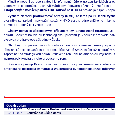
Mluvit o nové Bushově strategii je přehnané. Jde o úpravu taktických a o
z dosavadních porážek. Bushově vládě chybí odvaha přiznat, že zabředla do pr
listopadových volbách patrná silná setrvačnost.
Ta se projevuje nejen v přípa
Význam Národní protiraketové obrany (NMD) se letos po 11. lednu význa
okamžiku se základní navigační systémy NMD staly snadno zničitelné -- jak t
provedli obdobný test v roce 1985.
Čínský pokus je učebnicovým příkladem tzv. asymetrické strategie.
Jest
dolarů. Spoléhat na trvalou technologickou převahu je v současném světě nai
výstavba protiraketové základny v Česku.
Obdobným projevem trvajících představ o nutnosti vojenské ofenzivy je pod
křesťanská Etiopie zasáhla proti formující se vládě Svazu islámských soudů v 
zapomínat na strategickou polohu Afrického rohu ani na americkou vojenskou z
nejperspektivnější africké producenty ropy.
Staronový přístup Bílého domu se opírá o nový konsenzus ve vládní admi
amerického politologa Immanuela Wallersteina by tento konsenzus měl vydr
Obsah vydání
23. 1. 2007
Důvěra v George Bushe mezi americkými občany je na rekordní
23. 1. 2007
Setrvačnost Bílého domu