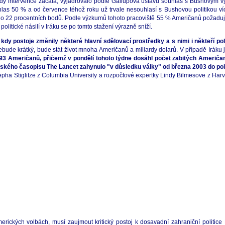
 kdy intervence začala, vyjadřovalo podle Gallupova ústavu souhlas s Bushovým
las 50 % a od července téhož roku už trvale nesouhlasí s Bushovou politikou v
 22 procentních bodů. Podle výzkumů tohoto pracoviště 55 % Američanů požaduje s
 politické násilí v Iráku se po tomto stažení výrazně sníží.
dy postoje změnily některé hlavní sdělovací prostředky a s nimi i někteří poli
nebude krátký, bude stát život mnoha Američanů a miliardy dolarů. V případě Iráku j
93 Američanů, přičemž v pondělí tohoto týdne dosáhl počet zabitých Američanů
ského časopisu The Lancet zahynulo "v důsledku války" od března 2003 do polo
sepha Stiglitze z Columbia University a rozpočtové expertky Lindy Bilmesove z Harv
erických volbách, musí zaujmout kritický postoj k dosavadní zahraniční politic