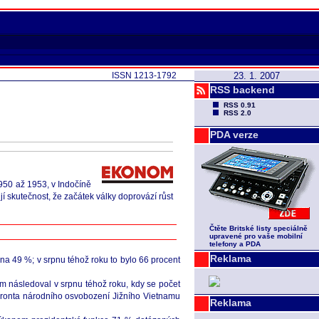
ISSN 1213-1792
23. 1. 2007
RSS backend
RSS 0.91
RSS 2.0
PDA verze
1950 až 1953, v Indočíně
í skutečnost, že začátek války doprovází růst
Čtěte Britské listy speciálně
upravené pro vaše mobilní
telefony a PDA
Reklama
na 49 %; v srpnu téhož roku to bylo 66 procent
om následoval v srpnu téhož roku, kdy se počet
 Fronta národního osvobození Jižního Vietnamu
Reklama