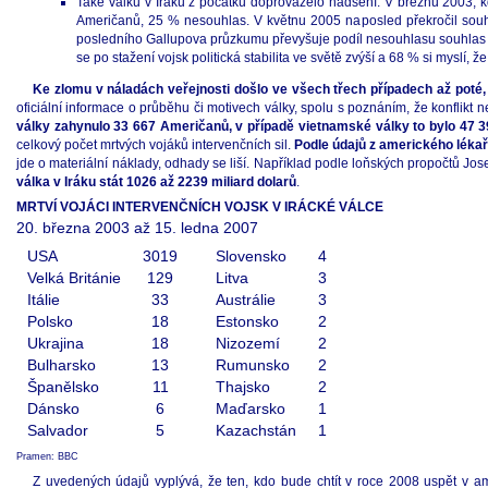
Také válku v Iráku z počátku doprovázelo nadšení. V březnu 2003,
Američanů, 25 % nesouhlas. V květnu 2005 naposled překročil souh
posledního Gallupova průzkumu převyšuje podíl nesouhlasu souhlas o
se po stažení vojsk politická stabilita ve světě zvýší a 68 % si myslí, že
Ke zlomu v náladách veřejnosti došlo ve všech třech případech až poté, k
oficiální informace o průběhu či motivech války, spolu s poznáním, že konflikt 
války zahynulo 33 667 Američanů, v případě vietnamské války to bylo 47 3
celkový počet mrtvých vojáků intervenčních sil.
Podle údajů z amerického lékař
jde o materiální náklady, odhady se liší. Například podle loňských propočtů Jo
válka v Iráku stát 1026 až 2239 miliard dolarů
.
MRTVÍ VOJÁCI INTERVENČNÍCH VOJSK V IRÁCKÉ VÁLCE
20. března 2003 až 15. ledna 2007
USA
3019
Slovensko
4
Velká Británie
129
Litva
3
Itálie
33
Austrálie
3
Polsko
18
Estonsko
2
Ukrajina
18
Nizozemí
2
Bulharsko
13
Rumunsko
2
Španělsko
11
Thajsko
2
Dánsko
6
Maďarsko
1
Salvador
5
Kazachstán
1
Pramen: BBC
Z uvedených údajů vyplývá, že ten, kdo bude chtít v roce 2008 uspět v am