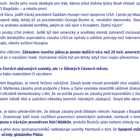
sh. Jenže jeho nová strategie pro Irák, kterou před dvěma týdny Bush ohlásil, pos
i Bagdádu -- a nikoliv první.
ti Íránu, patřil irácký prezident Saddám Husajn mezi spojence USA. I proto jej Was
jené státy, tehdy již za prezidentství Gorege Bushe st., neutrální stanovisko. Sl
 na arabsko-arabské konflikty, jakým je váš spor s Kuvajtem, žádný názor".
 postoj USA změnil. Ještě týž den americký a sovětský ministr zahraničí inicioval
ůběh tehdejšího vojenského zásahu USA se opíraly o odlišné principy než interve
ajtu, nikoliv svržení Husajna.
ho vítězství.
Základem nového plánu je poslat dalších více než 20 tisíc americk
jedná se o navýšení malé. Významné může být jen tehdy, když noví vojáci převezmou
 čtvrtích obývaných sunnity, ale i v šíitských částech města
;
 v Iráku materiálem či výcvikem.
onovém Bagdádu, je mírně řečeno odvážná. Zásah bude muset provádět více vojáků,
t. Myšlenka zásahu proti podpoře z Íránu a Sýrie vyvolala okamžitě vášnivé diskus
í oficiálně dementovány s tím, že se počítá pouze se zásahy proti bojovníkům z Írá
kém městě Irbíl a zadržení několika tamních íránských zástupců. Smysl této akce
ie, je dáno především tím, že slibuje zásahy proti šíitským milicím. Naopak v Ba
arů. Znamenají totiž nové rozšíření pravomocí amerických jednotek, nemluvě o tom
ngtonu s iráckým premiérem Núrí Málikím
, protože Bushův plán nebere ohledy na 
a a jeho dvou spolupracovníků radikalizuje sunnity. Nemluvě o tom, že
Spojené stá
činily globálního Piláta
.