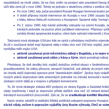
republikánů se chvíli zdálo, že na čelo změn se postaví sám prezident Georg Bu
vůči této zemi již v roce 1990. Tehdy se jednalo o skutečnou změnu v politice vůč
Po roce 1982, kdy začal prezident Ronald Reagan formovat koalici pro
V době přípravy irácké intervence do Kuvajtu v roce 1990 zaujaly Spo
v Iráku, kterou řekla při rozhovoru s Husajnem: Spojené státy "nemají
Po 2. srpnu 1990, kdy irácké jednotky vstoupily na území Kuvajtu, se
iráckých jednotek na pozice před začátkem intervence. Příprava i pr
vznikla široká spojenecká koalice; cílem bylo vyhnání interventů z Kuv
Takzvaná nová strategie USA pro Irák se opírá o představu možného vojenské
že již v současné době mají Spojené státy v Iráku více než 150 tisíc vojáků, 
nynějška měli vojáci USA:
aktivně zasahovat proti městskému odboji v Bagdádu, a to nejen ve
aktivně zasáhnout proti silám z Íránu a Sýrie
, které pomáhají odboji
Představa, že dvě desítky tisíc vojáků dokážou změnit situaci v šestimili
pravděpodobné, že odboj přesune, alespoň částečně, své aktivity do jiných měs
se chystá další vojenská operace proti "darebáckým státům". Zprávy byly vzápět
nových plánů doprovázel útok amerických jednotek na iránský konzulát v kurds
zástupci cizích států je v rozporu s přijatými konvencemi.
To, že nová strategie získala dílčí podporu ze strany Egypta a Saúdské Aráb
vlády nepřinesly. I když je doprovází příslib dalších více než 10 miliard dol
íránských konzulátních pracovníků. Zdá se, že se
zradikalizuje konflikt Washi
Navíc snaha udobřit si radikální šíitská politická uskupení popravou Husajn
irácké vlády, ovšem k popravám vyjádřily ústy Bushe výhrady, čímž ze sebe u