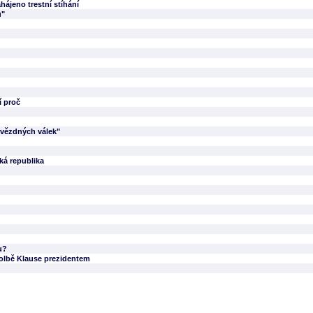
hájeno trestní stíhání
u"
í proč
Hvězdných válek"
ká republika
u?
 volbě Klause prezidentem