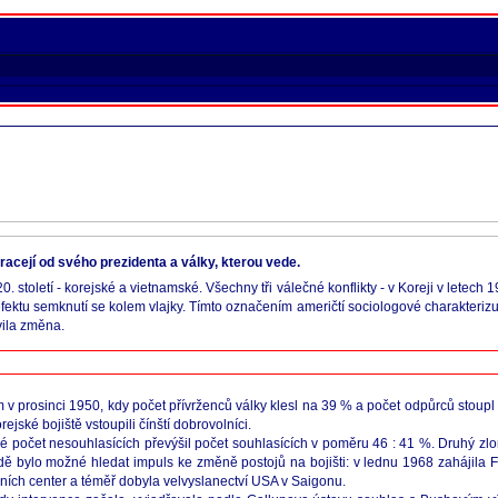
vracejí od svého prezidenta a války, kterou vede.
 století - korejské a vietnamské. Všechny tři válečné konflikty - v Koreji v letech 
efektu semknutí se kolem vlajky. Tímto označením američtí sociologové charakterizuj
vila změna.
v prosinci 1950, kdy počet přívrženců války klesl na 39 % a počet odpůrců stoupl 
ské bojiště vstoupili čínští dobrovolníci.
vé počet nesouhlasících převýšil počet souhlasících v poměru 46 : 41 %. Druhý zl
padě bylo možné hledat impuls ke změně postojů na bojišti: v lednu 1968 zahájila
ních center a téměř dobyla velvyslanectví USA v Saigonu.