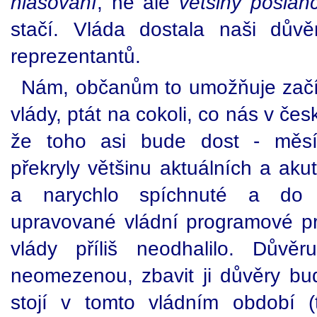
hlasování
, ne ale
většiny poslan
stačí. Vláda dostala naši důvě
reprezentantů.
Nám, občanům to umožňuje začít 
vlády, ptát na cokoli, co nás v čes
že toho asi bude dost - měsí
překryly většinu aktuálních a aku
a narychlo spíchnuté a do 
upravované vládní programové p
vlády příliš neodhalilo. Dův
neomezenou, zbavit ji důvěry b
stojí v tomto vládním období 