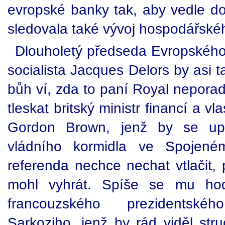
evropské banky tak, aby vedle do
sledovala také vývoj hospodářskéh
Dlouholetý předseda Evropského 
socialista Jacques Delors by asi ta
bůh ví, zda to paní Royal neporad
tleskat britský ministr financí a vl
Gordon Brown, jenž by se upr
vládního kormidla ve Spojené
referenda nechce nechat vtlačit, 
mohl vyhrát. Spíše se mu hod
francouzského prezidentské
Sarkoziho, jenž by rád viděl str