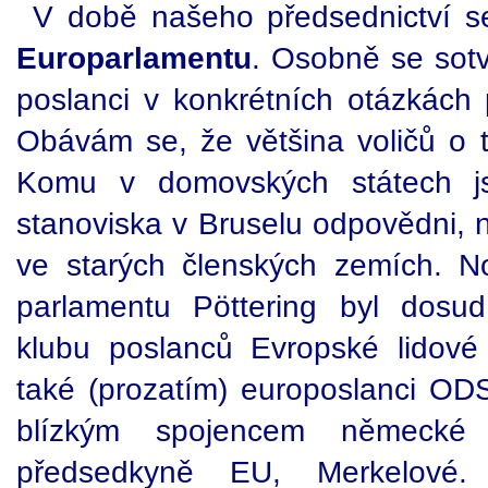
V době našeho předsednictví 
Europarlamentu
. Osobně se sot
poslanci v konkrétních otázkách
Obávám se, že většina voličů o t
Komu v domovských státech js
stanoviska v Bruselu odpovědni, n
ve starých členských zemích. 
parlamentu Pöttering byl dosu
klubu poslanců Evropské lidové s
také (prozatím) europoslanci OD
blízkým spojencem německé
předsedkyně EU, Merkelové.