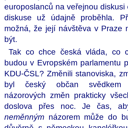
europoslanců na veřejnou diskusi 
diskuse už údajně proběhla. P
možná, že její návštěva v Praze
být.
Tak co chce česká vláda, co 
budou v Evropském parlamentu p
KDU-ČSL? Změnili stanoviska, z
byl český občan svědkem n
názorových změn prakticky všech
doslova přes noc. Je čas, ab
neměnným
názorem může do bud
důvěrně s německou kancléřkou 