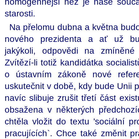
homogénnější než je naše souča
starosti.
Na přelomu dubna a května budou
nového prezidenta a ať už bud
jakýkoli, odpovědi na zmíněné 
Zvítězí-li totiž kandidátka social
o ústavním zákoně nové refe
uskutečnit v době, kdy bude Unii
navíc slibuje zrušit třetí část exis
obsažena v některých předchozí
chtěla vložit do textu 'sociální pr
pracujících`. Chce také změnit pr