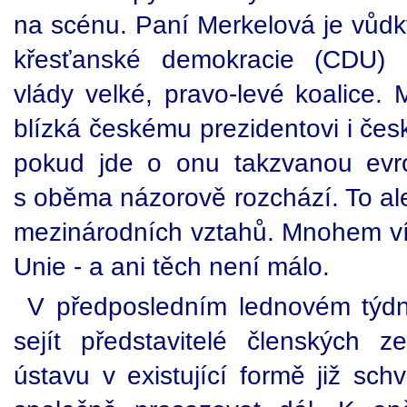
na scénu. Paní Merkelová je vůdk
křesťanské demokracie (CDU) 
vlády velké, pravo-levé koalice.
blízká českému prezidentovi i čes
pokud jde o onu takzvanou evr
s oběma názorově rozchází. To ale
mezinárodních vztahů. Mnohem víc,
Unie - a ani těch není málo.
V předposledním lednovém týdn
sejít představitelé členských 
ústavu v existující formě již schvá