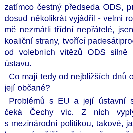
zatímco čestný předseda ODS, p
dosud několikrát vyjádřil - velmi
mě nezmátli třídní nepřátelé, js
koaliční strany, tvořící padesátipr
od volebních vítězů ODS silně 
ústavu.
Co mají tedy od nejbližších dnů 
její občané?
Problémů s EU a její ústavní 
čeká Čechy víc. Z nich vyply
s mezinárodní politikou, takové, j