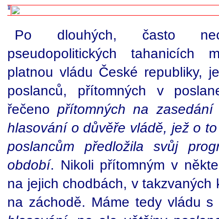
Po dlouhých, často nec
pseudopolitických tahanicích
platnou vládu České republiky, j
poslanců, přítomných v poslan
řečeno
přítomných na zasedání
hlasování o důvěře vládě, jež o t
poslancům předložila svůj prog
období
. Nikoli přítomným v někt
na jejich chodbách, v takzvaných k
na záchodě. Máme tedy vládu s