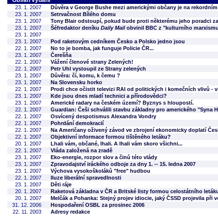
Obsah vydání
23. 1. 2007
Důvěra v George Bushe mezi americkými občany je na rekordní
23. 1. 2007
Setrvačnost Bílého domu
23. 1. 2007
Tony Blair odstoupí, pokud bude proti některému jeho poradci za
23. 1. 2007
Šéfredaktor deníku
Daily Mail
obvinil BBC z "kulturního marxism
23. 1. 2007
23. 1. 2007
Pod raketovým cedníkem Česko a Polsko jedno jsou
22. 1. 2007
No to je bomba, jak funguje Policie ČR...
23. 1. 2007
Čerešňa
22. 1. 2007
Vážení členové strany Zelených!
22. 1. 2007
Petr Uhl vystoupil ze Strany zelených
23. 1. 2007
Důvěra: čí, komu, k čemu ?
23. 1. 2007
Na Slovensku horko
22. 1. 2007
Prodi chce očistit televizi RAI od politických i komečních vlivů - v
23. 1. 2007
Kde jsou dnes mladí technici a přírodovědci?
23. 1. 2007
Americké radary na českém území? Byznys s hloupostí.
22. 1. 2007
Guardian: Češi schválili stavbu základny pro amerického "Syna 
22. 1. 2007
Osvícený despotismus Alexandra Vondry
22. 1. 2007
Pohrdání demokracií
22. 1. 2007
Na Američany oživený závod ve zbrojení ekonomicky doplatí Čes
22. 1. 2007
Objektivní informace formou tištěného letáku?
20. 1. 2007
Lhali vám, občané, lhali. A lhali vám skoro všichni...
22. 1. 2007
Vláda založená na zradě
23. 1. 2007
Eko-energie, rozpor slov a činů této vlády
23. 1. 2007
Zpravodajství iráckého odboje za dny 1. -- 15. ledna 2007
23. 1. 2007
Výchova vysokoškoláků "free" hudbou
22. 1. 2007
Iluze liberální spravedlnosti
23. 1. 2007
Děti ráje
20. 1. 2007
Raketová základna v ČR a Britské listy formou celostátního leták
20. 1. 2007
Melčák a Pohanka: Stejný projev idiocie, jaký ČSSD projevila při
31. 12. 2006
Hospodaření OSBL za prosinec 2006
22. 11. 2003
Adresy redakce