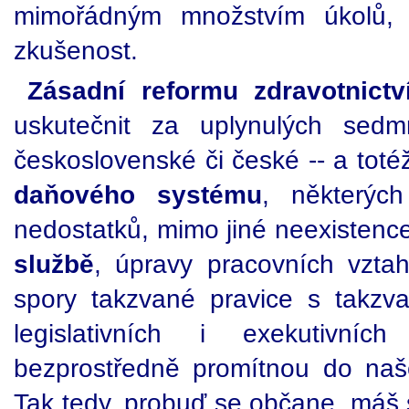
mimořádným množstvím úkolů, vy
zkušenost.
Zásadní reformu zdravotnictv
uskutečnit za uplynulých sedm
československé či české -- a toté
daňového systému
, některých
nedostatků, mimo jiné neexistenc
službě
, úpravy pracovních vzta
spory takzvané pravice s takzva
legislativních i exekutivníc
bezprostředně promítnou do naš
Tak tedy, probuď se občane, máš 