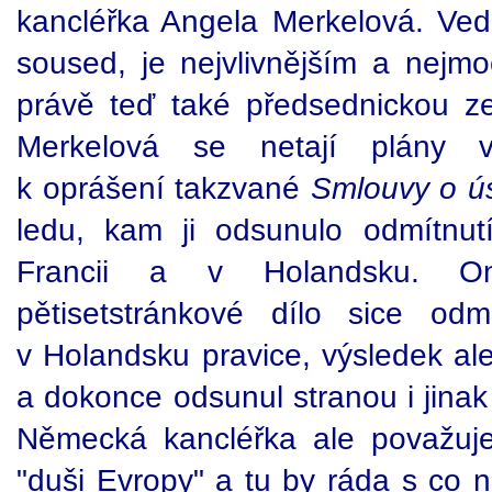
kancléřka Angela Merkelová. Ve
soused, je nejvlivnějším a nejmo
právě teď také předsednickou z
Merkelová se netají plány vy
k oprášení takzvané
Smlouvy o ú
ledu, kam ji odsunulo odmítnut
Francii a v Holandsku. O
pětisetstránkové dílo sice odm
v Holandsku pravice, výsledek ale
a dokonce odsunul stranou i jinak
Německá kancléřka ale považuje
"duši Evropy" a tu by ráda s co 