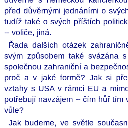
před důvěrnými jednáními o svých
tudíž také o svých příštích politi
-- voliče, jiná.
Řada dalších otázek zahraničně-
svým způsobem také svázána 
společnou zahraniční a bezpečnost
proč a v jaké formě? Jak si př
vztahy s USA v rámci EU a mimo
potřebují navzájem -- čím hůř tím ví
vůle?
Jak budeme, ve světle současné