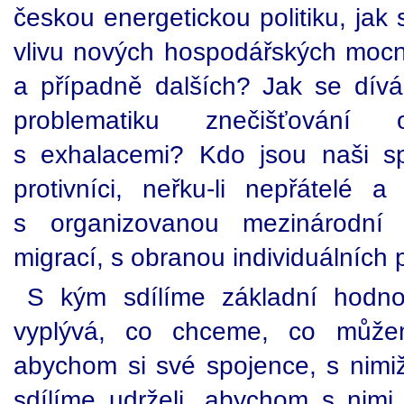
českou energetickou politiku, jak
vlivu nových hospodářských mocnos
a případně dalších? Jak se dív
problematiku znečišťován
s exhalacemi? Kdo jsou naši s
protivníci, neřku-li nepřátelé
s organizovanou mezinárodní k
migrací, s obranou individuálních 
S kým sdílíme základní hodn
vyplývá, co chceme, co můž
abychom si své spojence, s nimi
sdílíme udrželi, abychom s nimi