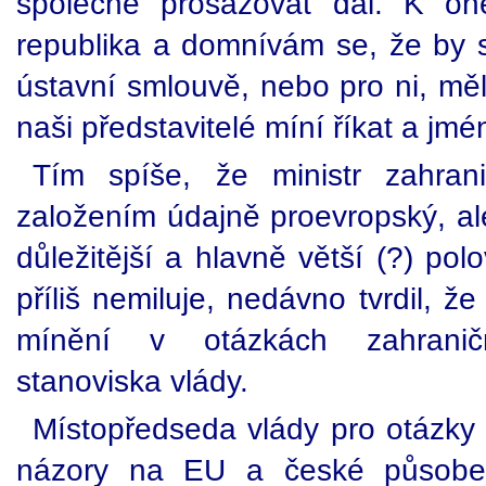
společně prosazovat dál. K o
republika a domnívám se, že by s
ústavní smlouvě, nebo pro ni, mě
naši představitelé míní říkat a jm
Tím spíše, že ministr zahran
založením údajně proevropský, ale 
důležitější a hlavně větší (?) po
příliš nemiluje, nedávno tvrdil, ž
mínění v otázkách zahraniční
stanoviska vlády.
Místopředseda vlády pro otázky
názory na EU a české působen