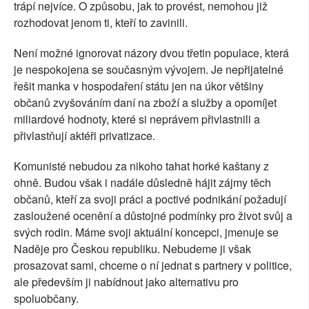
trápí nejvíce. O způsobu, jak to provést, nemohou již
rozhodovat jenom ti, kteří to zavinili.
Není možné ignorovat názory dvou třetin populace, která
je nespokojena se současným vývojem. Je nepřijatelné
řešit manka v hospodaření státu jen na úkor většiny
občanů zvyšováním daní na zboží a služby a opomíjet
miliardové hodnoty, které si neprávem přivlastnili a
přivlastňují aktéři privatizace.
Komunisté nebudou za nikoho tahat horké kaštany z
ohně. Budou však i nadále důsledně hájit zájmy těch
občanů, kteří za svoji práci a poctivé podnikání požadují
zasloužené ocenění a důstojné podmínky pro život svůj a
svých rodin. Máme svoji aktuální koncepci, jmenuje se
Naděje pro Českou republiku. Nebudeme ji však
prosazovat sami, chceme o ní jednat s partnery v politice,
ale především ji nabídnout jako alternativu pro
spoluobčany.