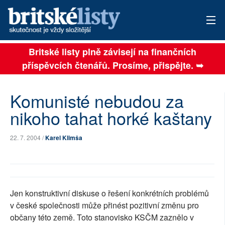
Britské listy plně závisejí na finančních
AKTUÁLNÍ VYDÁNÍ
příspěvcích čtenářů. Prosíme, přispějte. ➥
ARCHIV
Komunisté nebudou za
TÉMATA
nikoho tahat horké kaštany
AUTOŘI
22. 7. 2004 /
Karel Klimša
PŘÍSPĚVKY NA PROVOZ
SOCIÁLNÍ SÍTĚ
PLNÁ VERZE STRÁNEK
Jen konstruktivní diskuse o řešení konkrétních problémů
v české společnosti může přinést pozitivní změnu pro
občany této země. Toto stanovisko KSČM zaznělo v