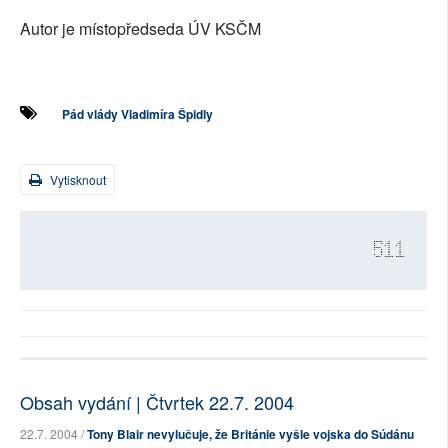
Autor je místopředseda ÚV KSČM
Pád vlády Vladimíra Špidly
Vytisknout
511
Obsah vydání | Čtvrtek 22.7. 2004
22.7. 2004 /
Tony Blair nevylučuje, že Británie vyšle vojska do Súdánu