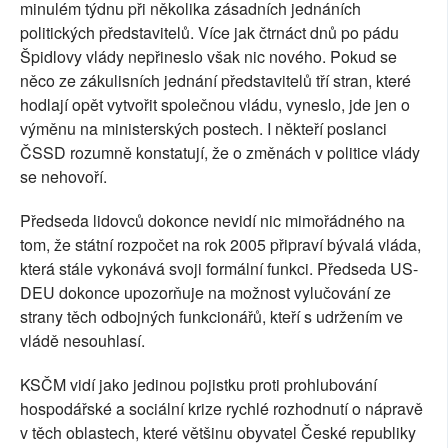
minulém týdnu při několika zásadních jednáních
politických představitelů. Více jak čtrnáct dnů po pádu
Špidlovy vlády nepřineslo však nic nového. Pokud se
něco ze zákulisních jednání představitelů tří stran, které
hodlají opět vytvořit společnou vládu, vyneslo, jde jen o
výměnu na ministerských postech. I někteří poslanci
ČSSD rozumně konstatují, že o změnách v politice vlády
se nehovoří.
Předseda lidovců dokonce nevidí nic mimořádného na
tom, že státní rozpočet na rok 2005 připraví bývalá vláda,
která stále vykonává svoji formální funkci. Předseda US-
DEU dokonce upozorňuje na možnost vylučování ze
strany těch odbojných funkcionářů, kteří s udržením ve
vládě nesouhlasí.
KSČM vidí jako jedinou pojistku proti prohlubování
hospodářské a sociální krize rychlé rozhodnutí o nápravě
v těch oblastech, které většinu obyvatel České republiky