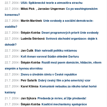
22.7. 2004 /
USA: Spiklenecké teorie a atmosféra strachu
,
22.7. 2004 /
Miloš Pick
Jaroslav Ungerman
Co po washingtonském
konsensu?
22.7. 2004 /
Martin Martínek
Unie svobody a sociální demokracie:
stabilita?
22.7. 2004 /
Štěpán Kotrba
Deset programových priorit Unie svobody
22.7. 2004 /
Ludmila Štěrbová
Světová obchodní organizace: dojde k
dohodě?
22.7. 2004 /
Jan Čulík
Blair nahradil politiku reklamou
22.7. 2004 /
Kofi Annan varoval Súdán ohledně Darfuru
22.7. 2004 /
Štěpán Kotrba
Rozdíl mezi psem domácím, hlídacím, vlkem
stepním a hyenou skvrnitou
22.7. 2004 /
Znovu o úředním šimlu v České republice
21.7. 2004 /
Petr Šafařík
Dobrý český film a jeho americký vzor
22.7. 2004 /
Karel Klimša
Komunisté nebudou za nikoho tahat horké
kaštany
21.7. 2004 /
Jan Sýkora
Předseda je mrtev, ať žije předseda!
21.7. 2004 /
Štěpán Kotrba
Koaliční mechanismy spolupráce