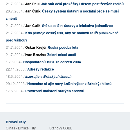
21.7. 2004 /
Jan Paul
Jak stát dělá překážky i dětem postižených rodičů
20.7. 2004 /
Jan Čulík
Český systém ústavní a sociální péče se musí
změnit
21.7. 2004 /
Jan Čulík
Stát, sociální ústavy a iniciativa jednotlivce
21.7. 2004 /
Kdo přiměje český tisk, aby se omluvil za lži publikované
před válkou?
21.7. 2004 /
Oskar Krejčí
Ruská podoba léta
21.7. 2004 /
Ivan Brezina
Zelení mloci útočí
1.7. 2004 /
Hospodaření OSBL za červen 2004
22.11. 2003 /
Adresy redakce
18.6. 2004 /
Inzerujte v Britských listech
29.12. 2003 /
Nenechte si ujít: nový knižní výbor z Britských listů
17.6. 2004 /
Provizorní umístění starých archivů
Britské listy
O nás - Britské listy
Stanovy OSBL