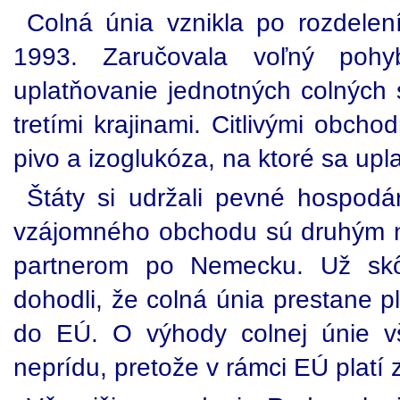
Colná únia vznikla po rozdelen
1993. Zaručovala voľný poh
uplatňovanie jednotných colných
tretími krajinami. Citlivými obcho
pivo a izoglukóza, na ktoré sa upl
Štáty si udržali pevné hospod
vzájomného obchodu sú druhým n
partnerom po Nemecku. Už skô
dohodli, že colná únia prestane p
do EÚ. O výhody colnej únie v
neprídu, pretože v rámci EÚ platí