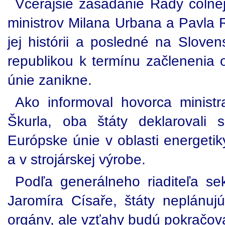
Včerajšie zasadanie Rady coln
ministrov Milana Urbana a Pavla 
jej histórii a posledné na Slove
republikou k termínu začlenenia 
únie zanikne.
Ako informoval hovorca minist
Škurla, oba štáty deklarovali
Európske únie v oblasti energetiky
a v strojárskej výrobe.
Podľa generálneho riaditeľa sek
Jaromíra Císaře, štáty neplánujú
orgány, ale vzťahy budú pokračova