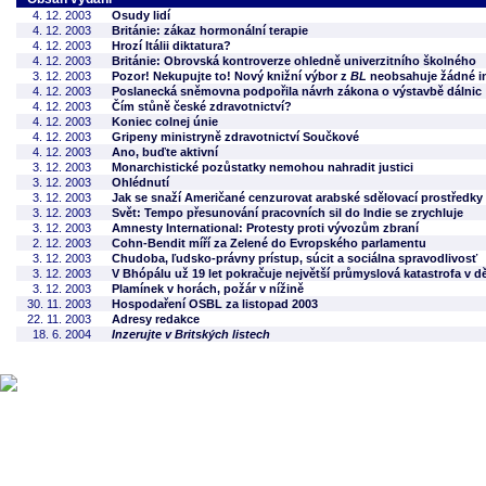
4. 12. 2003
Osudy lidí
4. 12. 2003
Británie: zákaz hormonální terapie
4. 12. 2003
Hrozí Itálii diktatura?
4. 12. 2003
Británie: Obrovská kontroverze ohledně univerzitního školného
3. 12. 2003
Pozor! Nekupujte to! Nový knižní výbor z
BL
neobsahuje žádné in
4. 12. 2003
Poslanecká sněmovna podpořila návrh zákona o výstavbě dálnic
4. 12. 2003
Čím stůně české zdravotnictví?
4. 12. 2003
Koniec colnej únie
4. 12. 2003
Gripeny ministryně zdravotnictví Součkové
4. 12. 2003
Ano, buďte aktivní
3. 12. 2003
Monarchistické pozůstatky nemohou nahradit justici
3. 12. 2003
Ohlédnutí
3. 12. 2003
Jak se snaží Američané cenzurovat arabské sdělovací prostředky
3. 12. 2003
Svět: Tempo přesunování pracovních sil do Indie se zrychluje
3. 12. 2003
Amnesty International: Protesty proti vývozům zbraní
2. 12. 2003
Cohn-Bendit míří za Zelené do Evropského parlamentu
3. 12. 2003
Chudoba, ľudsko-právny prístup, súcit a sociálna spravodlivosť
3. 12. 2003
V Bhópálu už 19 let pokračuje největší průmyslová katastrofa v d
3. 12. 2003
Plamínek v horách, požár v nížině
30. 11. 2003
Hospodaření OSBL za listopad 2003
22. 11. 2003
Adresy redakce
18. 6. 2004
Inzerujte v Britských listech