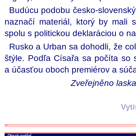
Budúcu podobu česko-slovenský
naznačí materiál, ktorý by mali s
spolu s politickou deklaráciou o 
Rusko a Urban sa dohodli, že co
štýle. Podľa Císařa sa počíta so
a účasťou oboch premiérov a súčas
Zveřejněno laska
Vyt
Obsah vydání