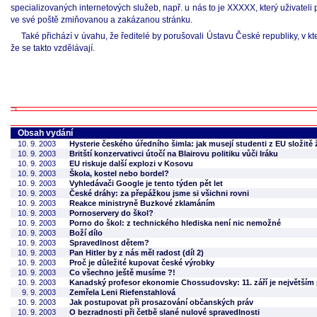
specializovaných internetových služeb, např. u nás to je XXXXX, který uživat
ve své poště zmiňovanou a zakázanou stránku.
Také přichází v úvahu, že ředitelé by porušovali Ústavu České republiky, v kte
že se takto vzdělávají.
Obsah vydání
10. 9. 2003
Hysterie českého úředního šimla: jak musejí studenti z EU složitě
10. 9. 2003
Britští konzervativci útočí na Blairovu politiku vůči Iráku
10. 9. 2003
EU riskuje další explozi v Kosovu
10. 9. 2003
Škola, kostel nebo bordel?
10. 9. 2003
Vyhledávači Google je tento týden pět let
10. 9. 2003
České dráhy: za přepážkou jsme si všichni rovni
10. 9. 2003
Reakce ministryně Buzkové zklamáním
10. 9. 2003
Pornoservery do škol?
10. 9. 2003
Porno do škol: z technického hlediska není nic nemožné
10. 9. 2003
Boží dílo
10. 9. 2003
Spravedlnost dětem?
10. 9. 2003
Pan Hitler by z nás měl radost (díl 2)
10. 9. 2003
Proč je důležité kupovat české výrobky
10. 9. 2003
Co všechno ještě musíme ?!
10. 9. 2003
Kanadský profesor ekonomie Chossudovsky: 11. září je největší
9. 9. 2003
Zemřela Leni Riefenstahlová
10. 9. 2003
Jak postupovat při prosazování občanských práv
10. 9. 2003
O bezradnosti při četbě slané nulové spravedlnosti