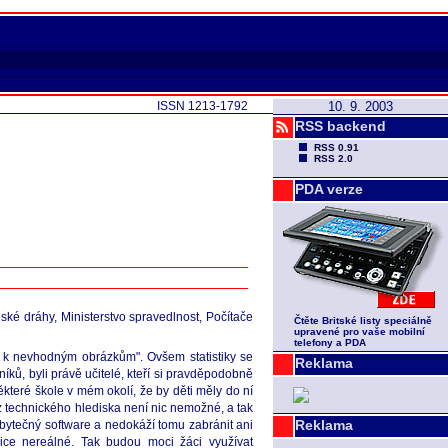
ISSN 1213-1792
10. 9. 2003
RSS backend
RSS 0.91
RSS 2.0
PDA verze
eské dráhy, Ministerstvo spravedlnost, Počítače
Čtěte Britské listy speciálně
upravené pro vaše mobilní
telefony a PDA
up k nevhodným obrázkům". Ovšem statistiky se
Reklama
íků, byli právě učitelé, kteří si pravděpodobně
které škole v mém okolí, že by děti měly do ní
z technického hlediska není nic nemožné, a tak
Reklama
 zbytečný software a nedokáží tomu zabránit ani
lice nereálné. Tak budou moci žáci využívat