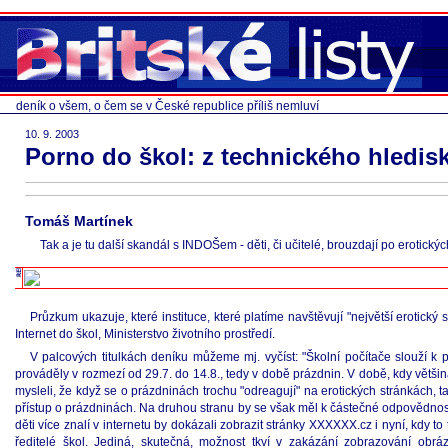
deník o všem, o čem se v České republice příliš nemluví
10. 9. 2003
Porno do škol: z technického hledis
Tomáš Martínek
Tak a je tu další skandál s INDOŠem - děti, či učitelé, brouzdají po eroti
Průzkum ukazuje, které instituce, které platíme navštěvují "největší erotick
Internet do škol, Ministerstvo životního prostředí.
V palcových titulkách deníku můžeme mj. vyčíst: "Školní počítače slouží k 
prováděly v rozmezí od 29.7. do 14.8., tedy v době prázdnin. V době, kdy většina
mysleli, že když se o prázdninách trochu "odreagují" na erotických stránkách, 
přístup o prázdninách. Na druhou stranu by se však měl k částečné odpovědnost
děti více znalí v internetu by dokázali zobrazit stránky XXXXXX.cz i nyní, kdy 
ředitelé škol. Jediná, skutečná, možnost tkví v zakázání zobrazování obr