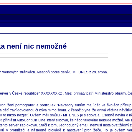
ka není nic nemožné
ckých webových stránkách. Alespoň podle deníku MF DNES z 29. srpna.
ý server v České republice" XXXXXXX.cz . Mezi primáty patří Ministerstvo obrany, Č
prohlížení pornografie" a podtitulek "Navzdory slibům mají děti ve školách příst
 dětí tráví dovolenou či bývá mimo školu. Z čehož plyne, že drtivá většina návštěvn
tak to nikdo nezjistí. Ovšem měli smůlu - MF DNES je sledovala. Osobně nevím o ně
i přihlásit AutoCont On Line, který sliboval, že něco takového nebude možné. Ale 
to tento server zablokoval. Stačí k tomu jednoduchý email, nemusí instalovat žádný
ázků v prohlížeči a následné blokádě k nastavení prohlížeče. To je ovšem ve