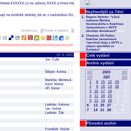
http://www.XXXXXX.cz na adresu XXXX a hned má
ají na erotické stránky, dá se s nadsázkou říci,
Vytisknout
Poslat e-mailem
10. 9. 2003
Celé vydání
Jan Čulík
Archiv vydání
Štěpán Kotrba
Markéta Michlová
Karel Mašita
Jiří Karas
Ladislav Kahoun
Jan Hošek
Ladislav Žák
Původní archiv
František Roček