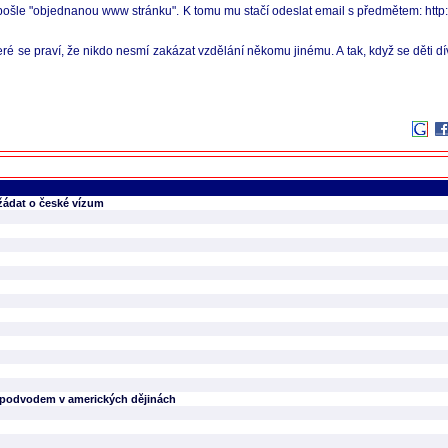
eli pošle "objednanou www stránku". K tomu mu stačí odeslat email s předmětem: 
ré se praví, že nikdo nesmí zakázat vzdělání někomu jinému. A tak, když se děti dív
 žádat o české vízum
m podvodem v amerických dějinách