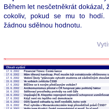
Během let nesčetněkrát dokázal, že
cokoliv, pokud se mu to hodí.
žádnou sdělnou hodnotu.
Vyt
Obsah vydání
17. 6. 2002
Financial Times: Česká šance
17. 6. 2002
Mám tělesný handicap. Proč musím být ostrakizován většinovou s
17. 6. 2002
Vedení školy "plánovalo vyhodit studenta od závěrečných zkouše
15. 6. 2002
Ve volbách zvítězila ČSSD
17. 6. 2002
Blížíme se k novým předčasným volbám?
15. 6. 2002
Antikomunismus přestal v ČR fungovat jako politický faktor
16. 6. 2002
Sdělovací prostředky prohrály na celé čáře
16. 6. 2002
Uspávající B. Klepetko neprojevil nejmenší schopnost usměrňovat
17. 6. 2002
Když není nic lepšího než demokracie
16. 6. 2002
ODS špatně odhadla ty, kteří nevěděli, koho volit
15. 6. 2002
Proč vyhrála v Moravskoslezském kraji přesvědčivě právě ČSSD?
17. 6. 2002
Volila jsem Koalici: české zpravodajství si myslí, že ví proč