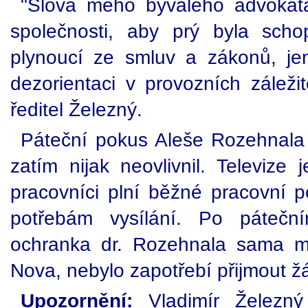
"Slova mého bývalého advokáta
společnosti, aby prý byla sch
plynoucí ze smluv a zákonů, jen
dezorientaci v provozních záležit
ředitel Železný.
Páteční pokus Aleše Rozehnala o
zatím nijak neovlivnil. Televize 
pracovníci plní běžné pracovní po
potřebám vysílání. Po páteční
ochranka dr. Rozehnala sama mu
Nova, nebylo zapotřebí přijmout 
Upozornění:
Vladimír Železný 