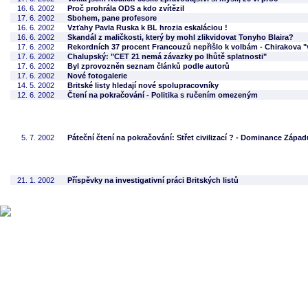
16. 6. 2002
Proč prohrála ODS a kdo zvítězil
17. 6. 2002
Sbohem, pane profesore
16. 6. 2002
Vzťahy Pavla Ruska k BL hrozia eskaláciou !
16. 6. 2002
Skandál z maličkosti, který by mohl zlikvidovat Tonyho Blaira?
17. 6. 2002
Rekordních 37 procent Francouzů nepřišlo k volbám - Chirakova "vě
17. 6. 2002
Chalupský: "CET 21 nemá závazky po lhůtě splatnosti"
17. 6. 2002
Byl zprovozněn seznam článků podle autorů
17. 6. 2002
Nové fotogalerie
14. 5. 2002
Britské listy hledají nové spolupracovníky
12. 6. 2002
Čtení na pokračování - Politika s ručením omezeným
5. 7. 2002
Páteční čtení na pokračování: Střet civilizací ? - Dominance Zápa
21. 1. 2002
Příspěvky na investigativní práci Britských listů