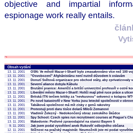
objective and impartial info
espionage work really entails.
člán
Vyt
Obsah vydání
13. 11. 2001
OSN: Ve městě Mazar-i-Sharif bylo zmasakrováno více než 100 vojá
13. 11. 2001
"Osvobození" Afghánistánu není nutně důvodem k oslavám
13. 11. 2001
Donutí Světová organizace pro obchod státy, aby zprivatizovaly 
13. 11. 2001
Severní aliance dobyla Kábulu
13. 11. 2001
Brutální pranice: Američtí a britští univerzitní profesoři v ostré ko
13. 11. 2001
Liberální město Mazar-i-Sharif: Holiči mají plné ruce práce a uli
13. 11. 2001
Britská ITN terčem kritiky za "nevkusnou" sekvenci o kolapsu W
13. 11. 2001
Po nové katastrofě v New Yorku jsou letecké společnosti v obrovs
13. 11. 2001
Tabáková společnost má mít zisky z genů rakoviny
13. 11. 2001
Protestuji proti daru tisíce dolarů Miloši Zemanovi
13. 11. 2001
Vladimír Železný - Nedokončený obraz zemského škůdce
13. 11. 2001
Spy School: Czech spies run recruitment courses at Prague's Cha
13. 11. 2001
Makedonie: Podivné zpravodajství na stanici Bayern 5
9. 11. 2001
Jak jsem podal vysvětlení aneb Rukověť odbojného občana
12. 11. 2001
Stížnost na pražský magistrát: Neumožnili jste mi podat vysvětle