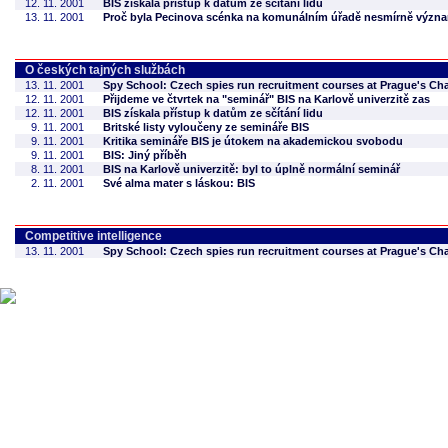
12. 11. 2001
BIS získala přístup k datům ze sčítání lidu
13. 11. 2001
Proč byla Pecinova scénka na komunálním úřadě nesmírně význ
O českých tajných službách
13. 11. 2001
Spy School: Czech spies run recruitment courses at Prague's Cha
12. 11. 2001
Přijdeme ve čtvrtek na "seminář" BIS na Karlově univerzitě zas
12. 11. 2001
BIS získala přístup k datům ze sčítání lidu
9. 11. 2001
Britské listy vyloučeny ze semináře BIS
9. 11. 2001
Kritika semináře BIS je útokem na akademickou svobodu
9. 11. 2001
BIS: Jiný příběh
8. 11. 2001
BIS na Karlově univerzitě: byl to úplně normální seminář
2. 11. 2001
Své alma mater s láskou: BIS
Competitive intelligence
13. 11. 2001
Spy School: Czech spies run recruitment courses at Prague's Cha