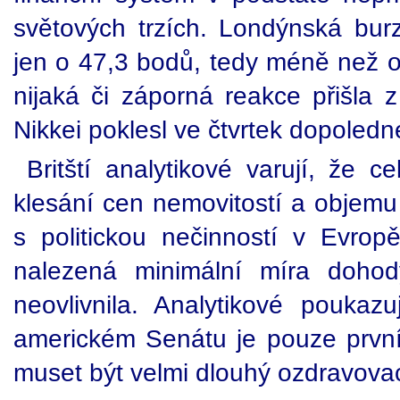
světových trzích. Londýnská burz
jen o 47,3 bodů, tedy méně než 
nijaká či záporná reakce přišla 
Nikkei poklesl ve čtvrtek dopoledn
Britští analytikové varují, že 
klesání cen nemovitostí a objemu
s politickou nečinností v Evro
nalezená minimální míra doho
neovlivnila. Analytikové poukaz
americkém Senátu je pouze prvn
muset být velmi dlouhý ozdravovac