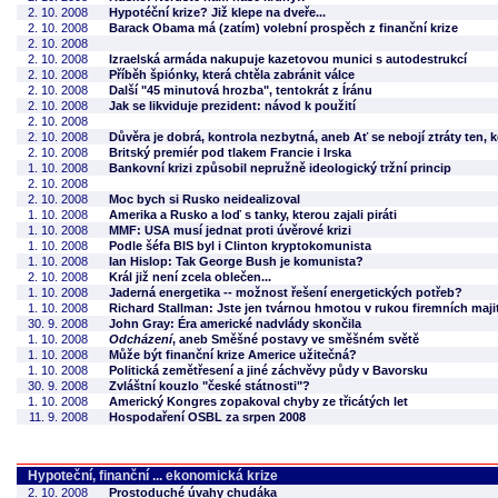
2. 10. 2008
Hypotéční krize? Již klepe na dveře...
2. 10. 2008
Barack Obama má (zatím) volební prospěch z finanční krize
2. 10. 2008
2. 10. 2008
Izraelská armáda nakupuje kazetovou munici s autodestrukcí
2. 10. 2008
Příběh špiónky, která chtěla zabránit válce
2. 10. 2008
Další "45 minutová hrozba", tentokrát z Íránu
2. 10. 2008
Jak se likviduje prezident: návod k použití
2. 10. 2008
2. 10. 2008
Důvěra je dobrá, kontrola nezbytná, aneb Ať se nebojí ztráty ten, 
2. 10. 2008
Britský premiér pod tlakem Francie i Irska
1. 10. 2008
Bankovní krizi způsobil nepružně ideologický tržní princip
2. 10. 2008
2. 10. 2008
Moc bych si Rusko neidealizoval
1. 10. 2008
Amerika a Rusko a loď s tanky, kterou zajali piráti
1. 10. 2008
MMF: USA musí jednat proti úvěrové krizi
1. 10. 2008
Podle šéfa BIS byl i Clinton kryptokomunista
1. 10. 2008
Ian Hislop: Tak George Bush je komunista?
2. 10. 2008
Král již není zcela oblečen...
1. 10. 2008
Jaderná energetika -- možnost řešení energetických potřeb?
1. 10. 2008
Richard Stallman: Jste jen tvárnou hmotou v rukou firemních maji
30. 9. 2008
John Gray: Éra americké nadvlády skončila
1. 10. 2008
Odcházení
, aneb Směšné postavy ve směšném světě
1. 10. 2008
Může být finanční krize Americe užitečná?
1. 10. 2008
Politická zemětřesení a jiné záchvěvy půdy v Bavorsku
30. 9. 2008
Zvláštní kouzlo "české státnosti"?
1. 10. 2008
Americký Kongres zopakoval chyby ze třicátých let
11. 9. 2008
Hospodaření OSBL za srpen 2008
Hypoteční, finanční ... ekonomická krize
2. 10. 2008
Prostoduché úvahy chudáka