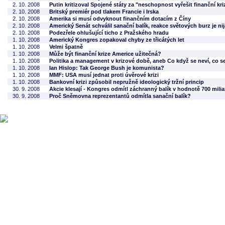
2. 10. 2008
Putin kritizoval Spojené státy za "neschopnost vyřešit finanční kri
2. 10. 2008
Britský premiér pod tlakem Francie i Irska
2. 10. 2008
Amerika si musí odvyknout finančním dotacím z Číny
2. 10. 2008
Americký Senát schválil sanační balík, reakce světových burz je ni
2. 10. 2008
Podezřele ohlušující ticho z Pražského hradu
1. 10. 2008
Americký Kongres zopakoval chyby ze třicátých let
1. 10. 2008
Velmi špatně
1. 10. 2008
Může být finanční krize Americe užitečná?
1. 10. 2008
Politika a management v krizové době, aneb Co když se neví, co se
1. 10. 2008
Ian Hislop: Tak George Bush je komunista?
1. 10. 2008
MMF: USA musí jednat proti úvěrové krizi
1. 10. 2008
Bankovní krizi způsobil nepružně ideologický tržní princip
30. 9. 2008
Akcie klesají - Kongres odmítl záchranný balík v hodnotě 700 milia
30. 9. 2008
Proč Sněmovna reprezentantů odmítla sanační balík?