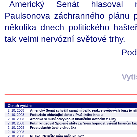
Americký Senát hlasoval 
Paulsonova záchranného plánu p
několika dnech politického hašteř
tak velmi nervózní světové trhy.
Pod
Vyt
Obsah vydání
2. 10. 2008
Americký Senát schválil sanační balík, reakce světových burz je ni
2. 10. 2008
Podezřele ohlušující ticho z Pražského hradu
2. 10. 2008
Amerika si musí odvyknout finančním dotacím z Číny
2. 10. 2008
Putin kritizoval Spojené státy za "neschopnost vyřešit finanční kri
2. 10. 2008
Prostoduché úvahy chudáka
2. 10. 2008
2. 10. 2008
Rusko: Nerušte nám naše kruhy!!