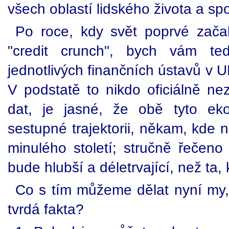
všech oblastí lidského života a spo
Po roce, kdy svět poprvé zača
"credit crunch", bych vám ted
jednotlivých finančních ústavů v 
V podstatě to nikdo oficiálně nez
dat, je jasné, že obě tyto ek
sestupné trajektorii, někam, kde n
minulého století; stručně řečeno 
bude hlubší a déletrvající, než ta,
Co s tím můžeme dělat nyní my,
tvrdá fakta?