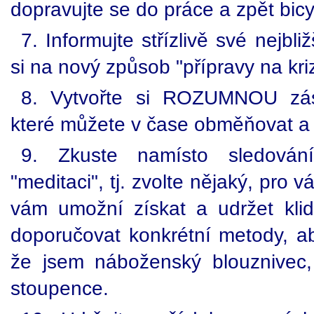
dopravujte se do práce a zpět bi
7. Informujte střízlivě své nejbli
si na nový způsob "přípravy na kri
8. Vytvořte si ROZUMNOU záso
které můžete v čase obměňovat a 
9. Zkuste namísto sledován
"meditaci", tj. zvolte nějaký, pro 
vám umožní získat a udržet kli
doporučovat konkrétní metody, a
že jsem náboženský blouznivec,
stoupence.