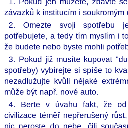
1. Pokud jen můžete, zbavte se
závazků k institucím i soukromým
2. Omezte svoji spotřebu j
potřebujete, a tedy tím myslím i 
že budete nebo byste mohli potře
3. Pokud již musíte kupovat "du
spotřeby) vybírejte si spíše to kva
nezadlužujte kvůli nějaké extrém
může být např. nové auto.
4. Berte v úvahu fakt, že od
civilizace téměř nepřerušený růst,
nic neroste do nebe, čili součas