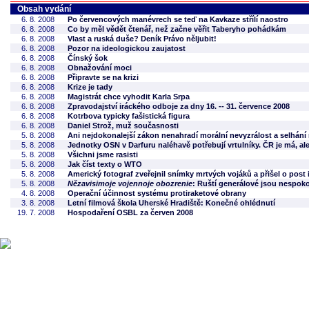
Obsah vydání
6. 8. 2008
Po červencových manévrech se teď na Kavkaze střílí naostro
6. 8. 2008
Co by měl vědět čtenář, než začne věřit Taberyho pohádkám
6. 8. 2008
Vlast a ruská duše? Deník Právo něljubit!
6. 8. 2008
Pozor na ideologickou zaujatost
6. 8. 2008
Čínský šok
6. 8. 2008
Obnažování moci
6. 8. 2008
Připravte se na krizi
6. 8. 2008
Krize je tady
6. 8. 2008
Magistrát chce vyhodit Karla Srpa
6. 8. 2008
Zpravodajství iráckého odboje za dny 16. -- 31. července 2008
6. 8. 2008
Kotrbova typicky fašistická figura
6. 8. 2008
Daniel Strož, muž současnosti
5. 8. 2008
Ani nejdokonalejší zákon nenahradí morální nevyzrálost a selhání
5. 8. 2008
Jednotky OSN v Darfuru naléhavě potřebují vrtulníky. ČR je má, ale
5. 8. 2008
Všichni jsme rasisti
5. 8. 2008
Jak číst texty o WTO
5. 8. 2008
Americký fotograf zveřejnil snímky mrtvých vojáků a přišel o pos
5. 8. 2008
Nězavisimoje vojennoje obozrenie
: Ruští generálové jsou nespok
4. 8. 2008
Operační účinnost systému protiraketové obrany
3. 8. 2008
Letní filmová škola Uherské Hradiště: Konečné ohlédnutí
19. 7. 2008
Hospodaření OSBL za červen 2008