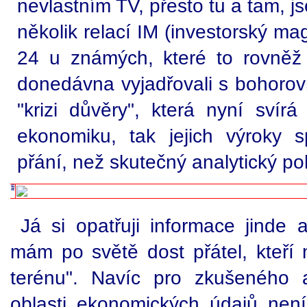
nevlastním TV, přesto tu a tam, 
několik relací IM (investorský m
24 u známých, které to rovněž z
donedávna vyjadřovali s bohorov
"krizi důvěry", která nyní svír
ekonomiku, tak jejich výroky 
přání, než skutečný analytický po
Já si opatřuji informace jinde
mám po světě dost přátel, kteří 
terénu". Navíc pro zkušeného 
oblasti ekonomických údajů není