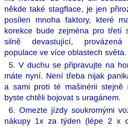
někde také stagflace, je jen přir
posílen mnoha faktory, které maj
korekce bude zejména pro třetí 
silně devastující, provázen
populace ve více oblastech světa.
5. V duchu se připravujte na hor
máte nyní. Není třeba nijak panik
a sami proti té mašinérii stejně
byste chtěli bojovat s uragánem.
6. Omezte jízdy soukromými vo
nákupy 1x za týden (lépe 2 x d