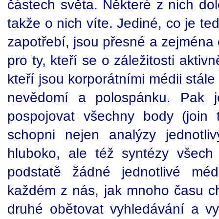
částech světa. Některé z nich dolé
takže o nich víte. Jediné, co je te
zapotřebí, jsou přesné a zejména 
pro ty, kteří se o záležitosti aktivn
kteří jsou korporátními médii stál
nevědomí a polospánku. Pak je
pospojovat všechny body (join 
schopni nejen analýzy jednotli
hluboko, ale též syntézy všech
podstatě žádné jednotlivé mé
každém z nás, jak mnoho času c
druhé obětovat vyhledávání a v