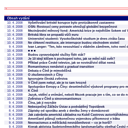
Obsah vydání
10. 4. 2008
Vyšetřování britské korupce bylo protizákonně zastaveno
10. 4. 2008
OSN: Rostoucí ceny potravin ohrožují globální bezpečnost
10. 4. 2008
Mezinárodní měnový fond: Americká krize je největším šokem od V
10. 4. 2008
Britská libra se propadá vůči euru
10. 4. 2008
Universitní studenti: Vysokoškolské studium je dnes ztráta času
10. 4. 2008
Ne církevní restituce, ale interrupce budou obchodem století
9. 4. 2008
Ivan Langer: "Ten, kdo nesouhlasí s vládním záměrem, toho není d
10. 4. 2008
■ ■ ■
10. 4. 2008
Budou zpravodajské služby řídit stát?
10. 4. 2008
Je 10 idejí klíčem k pochopení toho, jak se mění náš svět?
9. 4. 2008
Příklad práce České televize, jak se novinářství dělat nemá
10. 4. 2008
Romantismus nenávisti a
gradual transition
10. 4. 2008
Debata o Číně je mimoběžná
10. 4. 2008
O zkušenostech z Číny
9. 4. 2008
Ignorujete čínská zvěrstva
10. 4. 2008
V Číně jsem nebyl, ale je to tam hrozné
10. 4. 2008
Spolupráce Evropy a Číny: desetiměsíční výukové programy pro 
10. 4. 2008
K Číně
10. 4. 2008
Jazyk, vidění a vnímání, neboli Mozek pracuje jen s tím, co se do 
10. 4. 2008
Zvěrstva v Číně a sinoromantismus
9. 4. 2008
Čína, jak ji neznáte
8. 4. 2008
Nebezpečný Žáčkův Ústav a podváděný Topolánek
8. 4. 2008
Zápisky od sporáku aneb z deníku ženy v domácnosti
8. 4. 2008
Jak zabránila americká základna na Kubě Castrovu autoritářském
9. 4. 2008
Američané plánují nekonečnou vojenskou přítomnost v Iráku
9. 4. 2008
Neonacismus a měšťácká nesnášenlivost -- co je horší?
9. 4. 2008
Kterak aktivista Sudetoněmeckého landsmanšaftu obelhal Český 