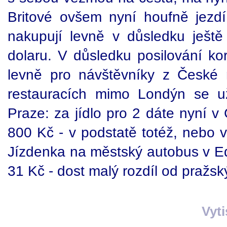
Britové ovšem nyní houfně jezd
nakupují levně v důsledku ješt
dolaru. V důsledku posilování kor
levně pro návštěvníky z České r
restauracích mimo Londýn se u
Praze: za jídlo pro 2 dáte nyní v 
800 Kč - v podstatě totéž, nebo v
Jízdenka na městský autobus v Edi
31 Kč - dost malý rozdíl od pražsk
Vyt