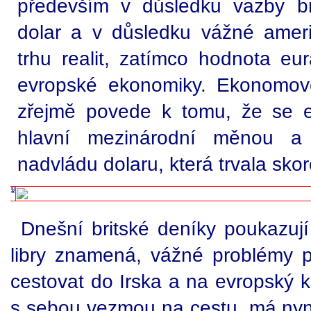
především v důsledku vazby b
dolar a v důsledku vážné amer
trhu realit, zatímco hodnota eu
evropské ekonomiky. Ekonomové
zřejmě povede k tomu, že se 
hlavní mezinárodní měnou a z
nadvládu dolaru, která trvala skoro
Dnešní britské deníky poukazují
libry znamená, vážné problémy pro
cestovat do Irska a na evropský ko
s sebou vezmou na cestu, má nyní