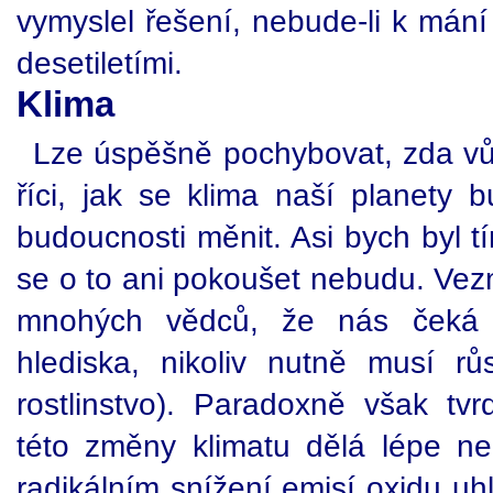
vymyslel řešení, nebude-li k mání
desetiletími.
Klima
Lze úspěšně pochybovat, zda vů
říci, jak se klima naší planety b
budoucnosti měnit. Asi bych byl t
se o to ani pokoušet nebudu. Vez
mnohých vědců, že nás čeká o
hlediska, nikoliv nutně musí rů
rostlinstvo). Paradoxně však tvr
této změny klimatu dělá lépe než
radikálním snížení emisí oxidu uhl