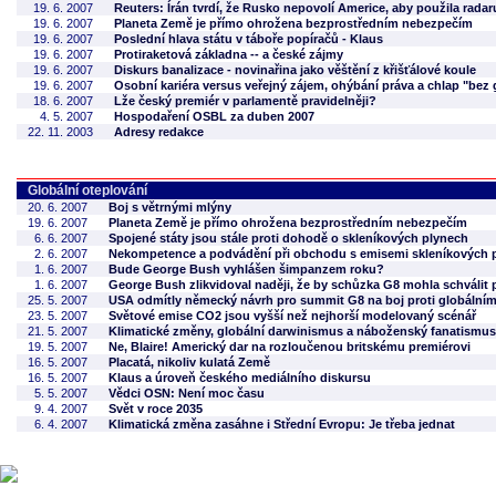
19. 6. 2007
Reuters: Írán tvrdí, že Rusko nepovolí Americe, aby použila rada
19. 6. 2007
Planeta Země je přímo ohrožena bezprostředním nebezpečím
19. 6. 2007
Poslední hlava státu v táboře popíračů - Klaus
19. 6. 2007
Protiraketová základna -- a české zájmy
19. 6. 2007
Diskurs banalizace - novinařina jako věštění z křišťálové koule
19. 6. 2007
Osobní kariéra versus veřejný zájem, ohýbání práva a chlap "bez 
18. 6. 2007
Lže český premiér v parlamentě pravidelněji?
4. 5. 2007
Hospodaření OSBL za duben 2007
22. 11. 2003
Adresy redakce
Globální oteplování
20. 6. 2007
Boj s větrnými mlýny
19. 6. 2007
Planeta Země je přímo ohrožena bezprostředním nebezpečím
6. 6. 2007
Spojené státy jsou stále proti dohodě o skleníkových plynech
2. 6. 2007
Nekompetence a podvádění při obchodu s emisemi skleníkových pl
1. 6. 2007
Bude George Bush vyhlášen šimpanzem roku?
1. 6. 2007
George Bush zlikvidoval naději, že by schůzka G8 mohla schválit 
25. 5. 2007
USA odmítly německý návrh pro summit G8 na boj proti globálním
23. 5. 2007
Světové emise CO2 jsou vyšší než nejhorší modelovaný scénář
21. 5. 2007
Klimatické změny, globální darwinismus a náboženský fanatismus
19. 5. 2007
Ne, Blaire! Americký dar na rozloučenou britskému premiérovi
16. 5. 2007
Placatá, nikoliv kulatá Země
16. 5. 2007
Klaus a úroveň českého mediálního diskursu
5. 5. 2007
Vědci OSN: Není moc času
9. 4. 2007
Svět v roce 2035
6. 4. 2007
Klimatická změna zasáhne i Střední Evropu: Je třeba jednat