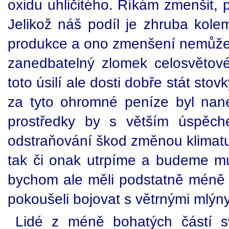
oxidu uhličitého. Říkám zmenšit, p
Jelikož náš podíl je zhruba kole
produkce a ono zmenšení nemůže b
zanedbatelný zlomek celosvětov
toto úsilí ale dosti dobře stát sto
za tyto ohromné peníze byl nanej
prostředky by s větším úspěch
odstraňování škod změnou klimatu
tak či onak utrpíme a budeme m
bychom ale měli podstatně méně
pokoušeli bojovat s větrnými mlýny
Lidé z méně bohatých částí sv