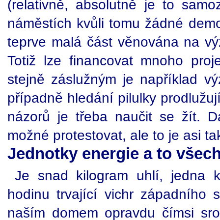
(relativně, absolutně je to sam
náměstích kvůli tomu žádné demon
teprve malá část věnována na vý
Totiž lze financovat mnoho proj
stejně záslužným je například v
případně hledání pilulky prodlužuj
názorů je třeba naučit se žít. D
možné protestovat, ale to je asi ta
Jednotky energie a to všec
Je snad kilogram uhlí, jedna 
hodinu trvající vichr západníh
naším domem opravdu čímsi sro