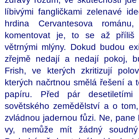
líbivými fangličkami zelenavé ide
hrdina Cervantesova románu,
komentovat je, to se až příli
větrnými mlýny. Dokud budou exis
zřejmě nedají a nedají pokoj, bu
Frish, ve kterých zkritizují pol
kterých načrtnou smělá řešení a 
papíru. Před pár desetiletím
sovětského zemědělství a o tom, 
zvládnou jadernou fůzi. Ne, pane F
vy, nemůže mít žádný soudný 