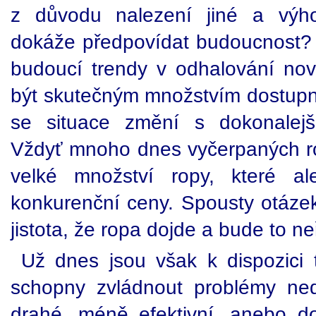
z důvodu nalezení jiné a výho
dokáže předpovídat budoucnost?
budoucí trendy v odhalování nov
být skutečným množstvím dostupné 
se situace změní s dokonalejš
Vždyť mnoho dnes vyčerpaných ro
velké množství ropy, které a
konkurenční ceny. Spousty otázek
jistota, že ropa dojde a bude to ne
Už dnes jsou však k dispozici t
schopny zvládnout problémy ned
drahé, méně efektivní, anebo do