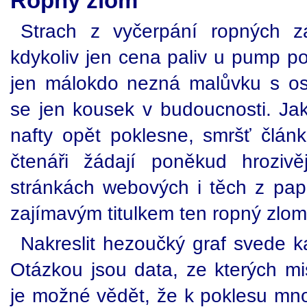
Ropný zlom
Strach z vyčerpání ropných z
kdykoliv jen cena paliv u pump p
jen málokdo nezná malůvku s os
se jen kousek v budoucnosti. Ja
nafty opět poklesne, smršť článk
čtenáři žádají poněkud hrozivě
stránkách webových i těch z pap
zajímavým titulkem ten ropný zlom
Nakreslit hezoučký graf svede k
Otázkou jsou data, ze kterých mis
je možné vědět, že k poklesu mno