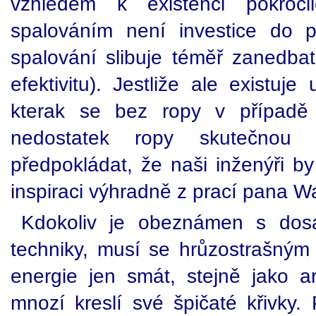
vzhledem k existenci pokroči
spalováním není investice do pá
spalování slibuje téměř zanedbat
efektivitu). Jestliže ale existuj
kterak se bez ropy v případě 
nedostatek ropy skutečnou
předpokládat, že naši inženýři b
inspiraci výhradně z prací pana W
Kdokoliv je obeznámen s dos
techniky, musí se hrůzostrašný
energie jen smát, stejně jako ar
mnozí kreslí své špičaté křivky