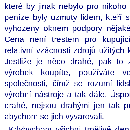
které by jinak nebylo pro nikoh
peníze byly uzmuty lidem, kteří s
vyhozeny oknem podpory nějaké
Cena není trestem pro kupujíc
relativní vzácnosti zdrojů užitýc
Jestliže je něco drahé, pak t
výrobek koupíte, používáte v
společnosti, čímž se rozumí lids
výrobní nástroje a tak dále. Úspor
drahé, nejsou drahými jen tak pr
abychom se jich vyvarovali.
Kdybychom všichni trpělivě den 