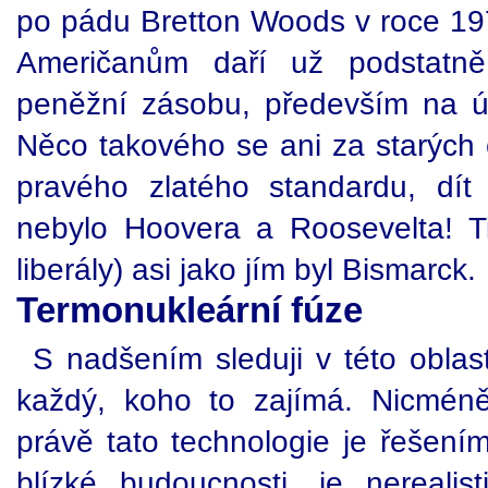
po pádu Bretton Woods v roce 197
Američanům daří už podstatně 
peněžní zásobu, především na ú
Něco takového se ani za starých č
pravého zlatého standardu, dí
nebylo Hoovera a Roosevelta! Ti 
liberály) asi jako jím byl Bismarck.
Termonukleární fúze
S nadšením sleduji v této oblas
každý, koho to zajímá. Nicméně
právě tato technologie je řešení
blízké budoucnosti, je nerealist