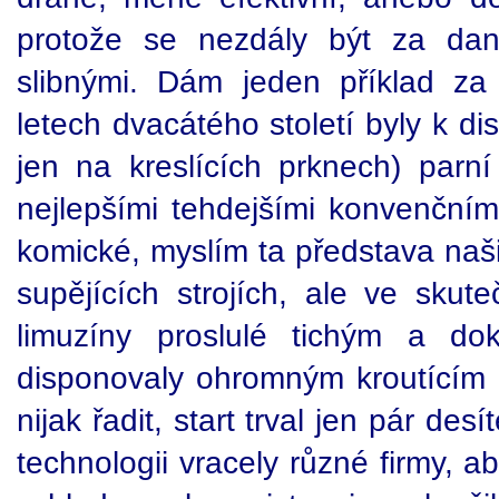
protože se nezdály být za dan
slibnými. Dám jeden příklad za 
letech dvacátého století byly k di
jen na kreslících prknech) parní
nejlepšími tehdejšími konvenčním
komické, myslím ta představa naš
supějících strojích, ale ve skute
limuzíny proslulé tichým a do
disponovaly ohromným kroutícím
nijak řadit, start trval jen pár desí
technologii vracely různé firmy, a