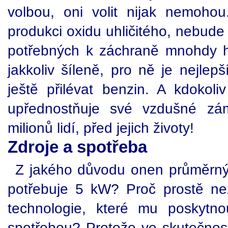
volbou, oni volit nijak nemoho
produkci oxidu uhličitého, nebude
potřebných k záchraně mnohdy ho
jakkoliv šíleně, pro ně je nejle
ještě přilévat benzin. A kdokoli
upřednostňuje své vzdušné zá
milionů lidí, před jejich životy!
Zdroje a spotřeba
Z jakého důvodu onen průměrný
potřebuje 5 kW? Proč prostě neza
technologie, které mu poskytn
spotřebou? Protože ve skutečnosti