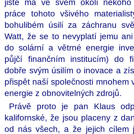
jistě má ve svém okolí někoho
práce tohoto všivého materiali
bohulibém úsilí za záchranu svě
Watt, že se to nevyplatí jemu ani
do solární a větrné energie inve
půjčí finančním institucím) do 
dobře svým úsilím o inovace a zí
přispět naší společnosti mnohem v
energie z obnovitelných zdrojů.
Právě proto je pan Klaus odp
kalifornské, že jsou placeny z da
od nás všech, a že jejich cílem j