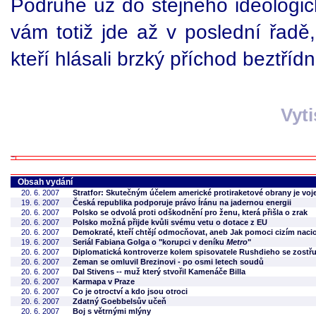
Podruhé už do stejného ideologi
vám totiž jde až v poslední řadě
kteří hlásali brzký příchod beztřídn
Vyt
Obsah vydání
20. 6. 2007
Stratfor: Skutečným účelem americké protiraketové obrany je vo
19. 6. 2007
Česká republika podporuje právo Íránu na jadernou energii
20. 6. 2007
Polsko se odvolá proti odškodnění pro ženu, která přišla o zrak
20. 6. 2007
Polsko možná přijde kvůli svému vetu o dotace z EU
20. 6. 2007
Demokraté, kteří chtějí odmocňovat, aneb Jak pomoci cizím naci
19. 6. 2007
Seriál Fabiana Golga o "korupci v deníku
Metro
"
20. 6. 2007
Diplomatická kontroverze kolem spisovatele Rushdieho se zostřu
20. 6. 2007
Zeman se omluvil Brezinovi - po osmi letech soudů
20. 6. 2007
Dal Stivens -- muž který stvořil Kamenáče Billa
20. 6. 2007
Karmapa v Praze
20. 6. 2007
Co je otroctví a kdo jsou otroci
20. 6. 2007
Zdatný Goebbelsův učeň
20. 6. 2007
Boj s větrnými mlýny