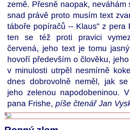
země. Přesně naopak, neváhám se 
snad právě proto musím text zvan
táboře popíračů -- Klaus" z pera P
ten se též proti pravici vyme
červená, jeho text je tomu jasn
hovoří především o člověku, jeho 
v minulosti utrpěl nesmírně kok
dnes dobrovolně neměl, jak se 
jeho zelenou napodobeninou. V
pana Frishe,
píše čtenář Jan Vysk