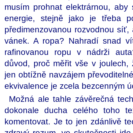
musím prohnat elektrárnou, aby s
energie, stejně jako je třeba 
předimenzovanou rozvodnou síť,
vánek. A ropa? Nahradí snad vítr
rafinovanou ropu v nádrži auta
důvod, proč měřit vše v joulech, 
jen obtížně navzájem převoditelné
ekvivalence je zcela bezcenným ú
Možná ale tahle závěrečná tec
dokonale ducha celého toho tex
komentovat. Je to jen zdánlivě t
zdravý rozum, ve skutečnosti jde 