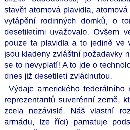
stavět atomová plavidla, atomová 
vytápění rodinných domků, o t
desetiletími uvažovalo. Ovšem ve
pouze ta plavidla a to jedině ve 
jsou kladeny zvláštní požadavky na
se to nevyplatí! A to jde o techno
dnes již desetiletí zvládnutou.
Výdaje amerického federálního 
reprezentantů suverénní země, kt
zcela nezávislé. Náš vlastní r
armádu, lze říci) pamatuje pod