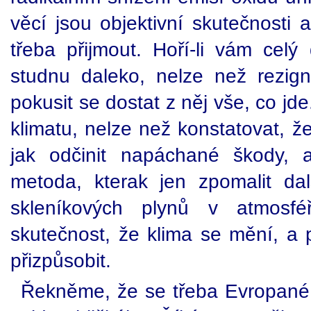
věcí jsou objektivní skutečnosti 
třeba přijmout. Hoří-li vám celý
studnu daleko, nelze než rezig
pokusit se dostat z něj vše, co j
klimatu, nelze než konstatovat, ž
jak odčinit napáchané škody, a
metoda, kterak jen zpomalit da
skleníkových plynů v atmosfé
skutečnost, že klima se mění, a p
přizpůsobit.
Řekněme, že se třeba Evropané