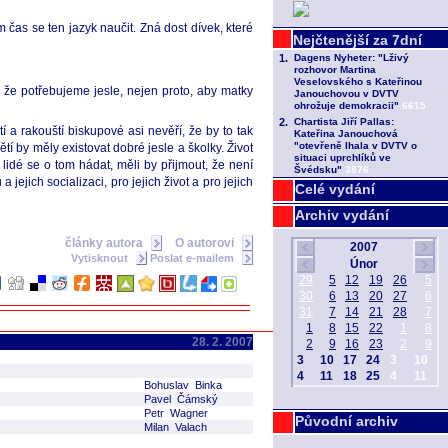
m čas se ten jazyk naučit. Zná dost dívek, které
, že potřebujeme jesle, nejen proto, aby matky
a rakouští biskupové asi nevěří, že by to tak
ětí by měly existovat dobré jesle a školky. Život
lidé se o tom hádat, měli by přijmout, že není
jejich socializaci, pro jejich život a pro jejich
Celé vydání
Archiv vydání
články autora
O autorovi
Vytisknout
Poslat e-mailem
28. 2. 2007
Bohuslav Binka
Pavel Čámský
Petr Wagner
Původní archiv
Milan Valach