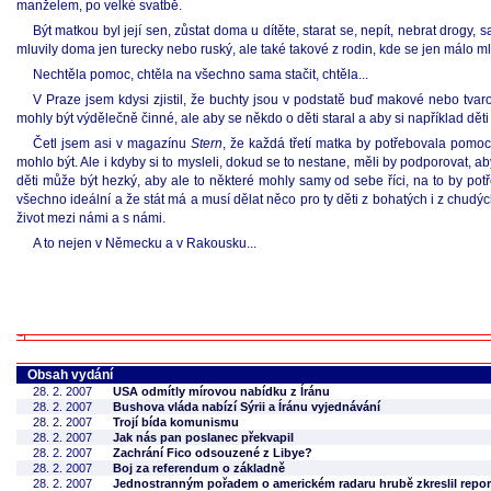
manželem, po velké svatbě.
Být matkou byl její sen, zůstat doma u dítěte, starat se, nepít, nebrat drogy,
mluvily doma jen turecky nebo ruský, ale také takové z rodin, kde se jen málo mluv
Nechtěla pomoc, chtěla na všechno sama stačit, chtěla...
V Praze jsem kdysi zjistil, že buchty jsou v podstatě buď makové nebo tvaro
mohly být výdělečně činné, ale aby se někdo o děti staral a aby si například dě
Četl jsem asi v magazínu
Stern
, že každá třetí matka by potřebovala pomoc
mohlo být. Ale i kdyby si to mysleli, dokud se to nestane, měli by podporovat, aby
děti může být hezký, aby ale to některé mohly samy od sebe říci, na to by pot
všechno ideální a že stát má a musí dělat něco pro ty děti z bohatých i z chudých r
život mezi námi a s námi.
A to nejen v Německu a v Rakousku...
Obsah vydání
28. 2. 2007
USA odmítly mírovou nabídku z Íránu
28. 2. 2007
Bushova vláda nabízí Sýrii a Íránu vyjednávání
28. 2. 2007
Trojí bída komunismu
28. 2. 2007
Jak nás pan poslanec překvapil
28. 2. 2007
Zachrání Fico odsouzené z Libye?
28. 2. 2007
Boj za referendum o základně
28. 2. 2007
Jednostranným pořadem o americkém radaru hrubě zkreslil repor