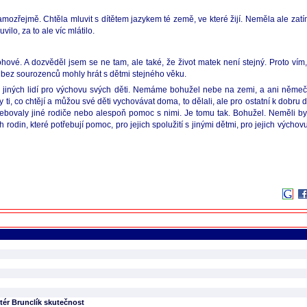
 samozřejmě. Chtěla mluvit s dítětem jazykem té země, ve které žijí. Neměla ale zatí
ilo, za to ale víc mlátilo.
hové. A dozvěděl jsem se ne tam, ale také, že život matek není stejný. Proto vím
ti bez sourozenců mohly hrát s dětmi stejného věku.
 jiných lidí pro výchovu svých děti. Nemáme bohužel nebe na zemi, a ani němečtí 
 ti, co chtějí a můžou své děti vychovávat doma, to dělali, ale pro ostatní k dobru d
řebovaly jiné rodiče nebo alespoň pomoc s nimi. Je tomu tak. Bohužel. Neměli by 
odin, které potřebují pomoc, pro jejich spolužití s jinými dětmi, pro jejich výchovu a 
tér Brunclík skutečnost