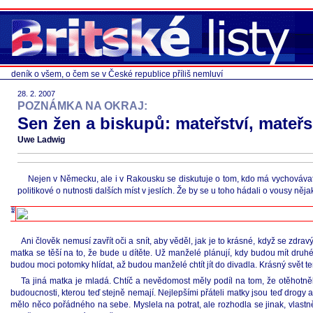
deník o všem, o čem se v České republice příliš nemluví
28. 2. 2007
POZNÁMKA NA OKRAJ:
Sen žen a biskupů: mateřství, mateřs
Uwe Ladwig
Nejen v Německu, ale i v Rakousku se diskutuje o tom, kdo má vychovávat d
politikové o nutnosti dalších míst v jeslích. Že by se u toho hádali o vousy n
Ani člověk nemusí zavřít oči a snít, aby věděl, jak je to krásné, když se zdr
matka se těší na to, že bude u dítěte. Už manželé plánují, kdy budou mít druhé
budou moci potomky hlídat, až budou manželé chtít jít do divadla. Krásný svět t
Ta jiná matka je mladá. Chtíč a nevědomost měly podíl na tom, že otěhotněla
budoucnosti, kterou teď stejně nemají. Nejlepšími přáteli matky jsou teď drogy 
mělo něco pořádného na sebe. Myslela na potrat, ale rozhodla se jinak, vlastně n