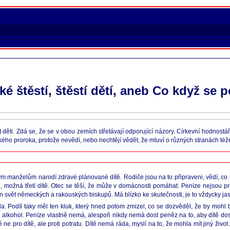
ké štěstí, štěstí dětí, aneb Co když se
ěti. Zdá se, že se v obou zemích střetávají odporující názory. Církevní hodnostář
ějakého proroka, protože nevědí, nebo nechtějí vědět, že mluví o různých stranách té
avým manželům narodí zdravé plánované dítě. Rodiče jsou na to připraveni, vědí, co 
, možná třetí dítě. Otec se těší, že může v domácnosti pomáhat. Peníze nejsou pro
en svět německých a rakouských biskupů. Má blízko ke skutečnosti, je to vždycky jas
. Podíl taky měl ten kluk, který hned potom zmizel, co se dozvěděl, že by mohl b
a alkohol. Peníze vlastně nemá, alespoň nikdy nemá dost peněz na to, aby dítě dos
e pro dítě, ale proti potratu. Dítě nemá ráda, myslí na to, že mohla mít jiný život.