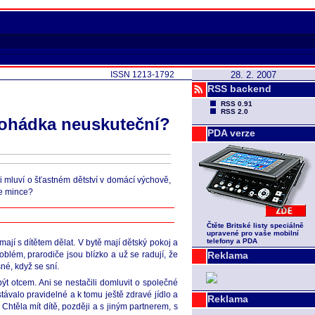
ISSN 1213-1792
28. 2. 2007
RSS backend
RSS 0.91
RSS 2.0
 pohádka neuskuteční?
PDA verze
i mluví o šťastném dětství v domácí výchově,
že mince?
Čtěte Britské listy speciálně
upravené pro vaše mobilní
telefony a PDA
mají s dítětem dělat. V bytě mají dětský pokoj a
blém, prarodiče jsou blízko a už se radují, že
Reklama
né, když se sní.
ýt otcem. Ani se nestačili domluvit o společné
távalo pravidelné a k tomu ještě zdravé jídlo a
Reklama
 Chtěla mít dítě, později a s jiným partnerem, s