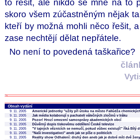
to řešit, ale nikdo se mně na to 
skoro všem zúčastněným nějak tak
kteří by možná mohli něco řešit, a 
zase nechtějí dělat nepřátele.
No není to povedená taškařice?
člán
Vyt
Obsah vydání
9. 11. 2005
Americké jednotky "užily při útoku na město Fallúdža chemickýc
9. 11. 2005
Jak média kolaborují s pachateli válečných zločinů v Iráku
9. 11. 2005
Pozor! Hrozí omezení samosprávy akademických obcí
9. 11. 2005
Důvěrný dopis tiskovému oddělení České televize
9. 11. 2005
"V tajných věznicích se nemučí, pokud vůbec existují!" říká Bílý
9. 11. 2005
"Naši investigativci" aneb jak se píše o politicích
9. 11. 2005
Reality show Odhalení: druhý den aneb jak je dobré míti dvě žen