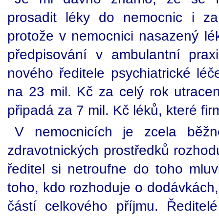
prosadit léky do nemocnic i z
protože v nemocnici nasazený l
předpisování v ambulantní pra
nového ředitele psychiatrické léč
na 23 mil. Kč za celý rok utrace
připadá za 7 mil. Kč léků, které f
V nemocnicích je zcela běž
zdravotnických prostředků rozhodu
ředitel si netroufne do toho mluv
toho, kdo rozhoduje o dodávkách, 
částí celkového příjmu. Ředitelé