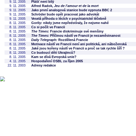
9. 11. 2005
Plášť není bílý
9. 11. 2005
Alfred Radok,
Jeu de l'amour et de la mort
9. 11. 2005
Jako první analogová stanice bude vypnuta BBC 2
9. 11. 2005
Schröder bude opět pracovat jako advokát
9. 11. 2005
Veselá příhoda o lécích v psychiatrické léčebně
8. 11. 2005
Gorily: nikdy jsme nepředstíraly, že nejsme nahé
8. 11. 2005
Co si počít ve Francii
8. 11. 2005
The Times:
Francie diskriminuje své menšiny
8. 11. 2005
The Times:
Příčinou násilí ve Francii je nezaměstnanost
8. 11. 2005
Daily Telegraph:
Rozdělená Francie
8. 11. 2005
Motivace násilí ve Francii není ani politická, ani náboženská
8. 11. 2005
Jaké jsou kořeny násilí ve Francii a proč se tak rychle šíří ?
8. 11. 2005
Co budoucí děti Ukrajinců?
8. 11. 2005
Kam se dívá Evropská unie?
4. 11. 2005
Hospodaření OSBL za říjen 2005
22. 11. 2003
Adresy redakce