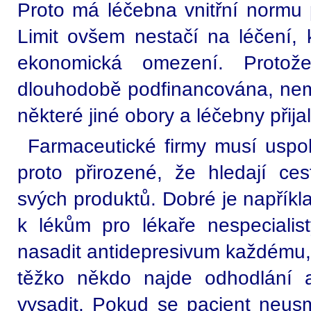
Proto má léčebna vnitřní normu 
Limit ovšem nestačí na léčení, 
ekonomická omezení. Protož
dlouhodobě podfinancována, nemůž
některé jiné obory a léčebny přija
Farmaceutické firmy musí uspo
proto přirozené, že hledají ce
svých produktů. Dobré je napříkl
k lékům pro lékaře nespecialis
nasadit antidepresivum každému,
těžko někdo najde odhodlání a
vysadit. Pokud se pacient neusm