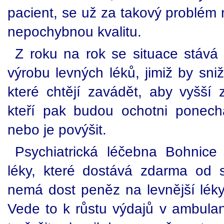
pacient, se už za takový problém 
nepochybnou kvalitu.
Z roku na rok se situace stává kr
výrobu levných léků, jimiž by sni
které chtějí zavádět, aby vyšší z
kteří pak budou ochotni ponecha
nebo je povýšit.
Psychiatrická léčebna Bohnice
léky, které dostává zdarma od 
nemá dost peněz na levnější léky,
Vede to k růstu výdajů v ambula