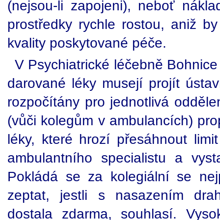
(nejsou-li zapojeni), neboť nákl
prostředky rychle rostou, aniž b
kvality poskytované péče.
V Psychiatrické léčebně Bohnice 
darované léky musejí projít ústa
rozpočítány pro jednotlivá odděle
(vůči kolegům v ambulancích) pro
léky, které hrozí přesáhnout limi
ambulantního specialistu a vyst
Pokládá se za kolegiální se ne
zeptat, jestli s nasazením dra
dostala zdarma, souhlasí. Vysok