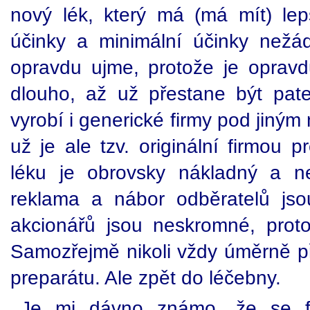
nový lék, který má (má mít) lepš
účinky a minimální účinky nežá
opravdu ujme, protože je oprav
dlouho, až už přestane být pat
vyrobí i generické firmy pod jiný
už je ale tzv. originální firmou 
léku je obrovsky nákladný a n
reklama a nábor odběratelů js
akcionářů jsou neskromné, prot
Samozřejmě nikoli vždy úměrně př
preparátu. Ale zpět do léčebny.
Je mi dávno známo, že se fa