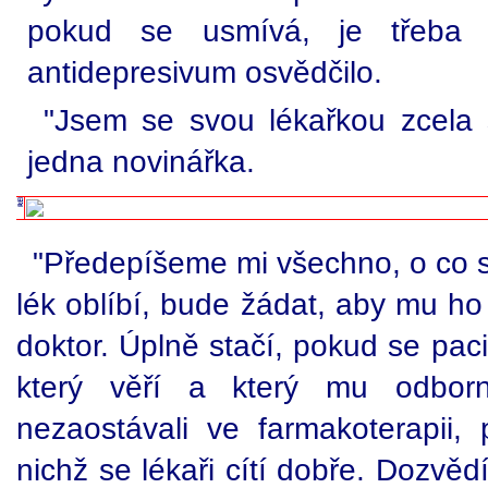
pokud se usmívá, je třeba p
antidepresivum osvědčilo.
"Jsem se svou lékařkou zcela 
jedna novinářka.
"Předepíšeme mi všechno, o co si 
lék oblíbí, bude žádat, aby mu h
doktor. Úplně stačí, pokud se paci
který věří a který mu odborní
nezaostávali ve farmakoterapii, 
nichž se lékaři cítí dobře. Dozvěd