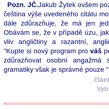
Pozn. JČ.
Jakub Žytek ovšem po
čeština výše uvedeného citátu moh
dále zdůrazňuje, že má jen jedi
Obávám se, že v případě úzu, jak
vliv angličtiny a razantní, angl
"Kupte si nový program pro
váš
po
zdůrazňovat osobní angažmá sp
gramatiky však je správné pouze "
člán
Vyt