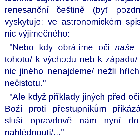
renesanční češtině (byť pozd
vyskytuje: ve astronomickém spise
nic výjimečného:
"Nebo kdy obrátíme oči
naše
n
tohoto/ k východu neb k západu/ 
nic jiného nenajdeme/ nežli hřích
nečistotu."
"Ale když příklady jiných před oč
Boží proti přestupníkům přikáz
sluší opravdově nám nyní 
nahlédnouti/..."