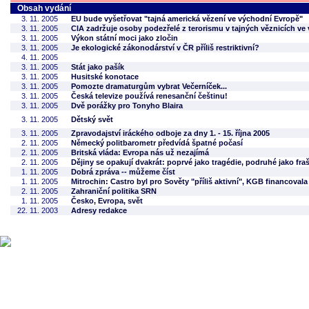
Obsah vydání
3. 11. 2005
EU bude vyšetřovat "tajná americká vězení ve východní Evropě"
3. 11. 2005
CIA zadržuje osoby podezřelé z terorismu v tajných věznicích ve
3. 11. 2005
Výkon státní moci jako zločin
3. 11. 2005
Je ekologické zákonodárství v ČR příliš restriktivní?
4. 11. 2005
3. 11. 2005
Stát jako pašík
3. 11. 2005
Husitské konotace
3. 11. 2005
Pomozte dramaturgům vybrat Večerníček...
3. 11. 2005
Česká televize používá renesanční češtinu!
3. 11. 2005
Dvě porážky pro Tonyho Blaira
3. 11. 2005
Dětský svět
3. 11. 2005
Zpravodajství iráckého odboje za dny 1. - 15. října 2005
2. 11. 2005
Německý politbarometr předvídá špatné počasí
2. 11. 2005
Britská vláda: Evropa nás už nezajímá
2. 11. 2005
Dějiny se opakují dvakrát: poprvé jako tragédie, podruhé jako fra
1. 11. 2005
Dobrá zpráva -- můžeme číst
1. 11. 2005
Mitrochin: Castro byl pro Sověty "příliš aktivní", KGB financoval
2. 11. 2005
Zahraniční politika SRN
1. 11. 2005
Česko, Evropa, svět
22. 11. 2003
Adresy redakce