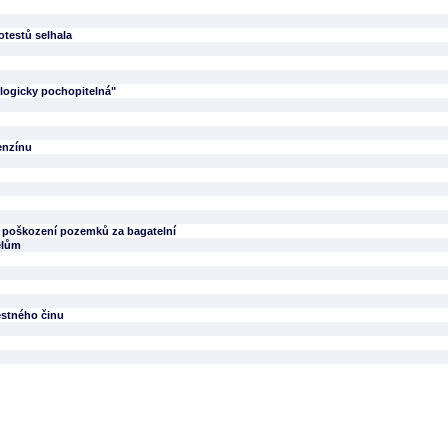
otestů selhala
logicky pochopitelná"
enzínu
la poškození pozemků za bagatelní
telům
estného činu