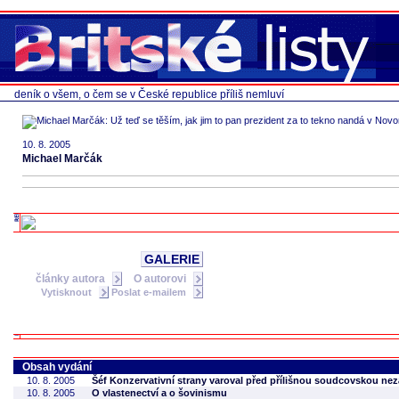
deník o všem, o čem se v České republice příliš nemluví
10. 8. 2005
Michael Marčák
GALERIE
články autora
O autorovi
Vytisknout
Poslat e-mailem
Obsah vydání
10. 8. 2005
Šéf Konzervativní strany varoval před přílišnou soudcovskou nez
10. 8. 2005
O vlastenectví a o šovinismu