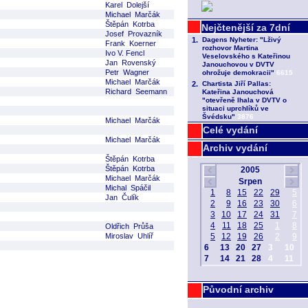
Karel Dolejší
Michael Marčák
Štěpán Kotrba
Josef Provazník
Frank Koerner
Ivo V. Fencl
Jan Rovenský
Petr Wagner
Michael Marčák
Richard Seemann
Michael Marčák
Celé vydání
Michael Marčák
Archiv vydání
Štěpán Kotrba
Štěpán Kotrba
Michael Marčák
Michal Spáčil
Jan Čulík
Oldřich Průša
Miroslav Uhlíř
Původní archiv