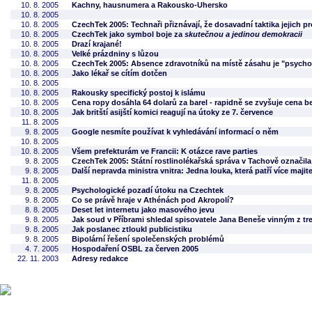
10. 8. 2005
Kachny, hausnumera a Rakousko-Uhersko
10. 8. 2005
10. 8. 2005
CzechTek 2005: Technaři přiznávají, že dosavadní taktika jejich pr
10. 8. 2005
CzechTek jako symbol boje za
skutečnou a jedinou demokracii
10. 8. 2005
Drazí krajané!
10. 8. 2005
Velké prázdniny s lůzou
10. 8. 2005
CzechTek 2005: Absence zdravotníků na místě zásahu je "psycho
10. 8. 2005
Jako lékař se cítím dotčen
10. 8. 2005
10. 8. 2005
Rakousky specifický postoj k islámu
10. 8. 2005
Cena ropy dosáhla 64 dolarů za barel - rapidně se zvyšuje cena b
10. 8. 2005
Jak britští asijští komici reagují na útoky ze 7. července
11. 8. 2005
9. 8. 2005
Google nesmíte používat k vyhledávání informací o něm
10. 8. 2005
10. 8. 2005
Všem prefekturám ve Francii: K otázce rave parties
9. 8. 2005
CzechTek 2005: Státní rostlinolékařská správa v Tachově označi
9. 8. 2005
Další nepravda ministra vnitra: Jedna louka, která patří více maji
11. 8. 2005
9. 8. 2005
Psychologické pozadí útoku na Czechtek
9. 8. 2005
Co se právě hraje v Athénách pod Akropolí?
8. 8. 2005
Deset let internetu jako masového jevu
9. 8. 2005
Jak soud v Příbrami shledal spisovatele Jana Beneše vinným z tr
9. 8. 2005
Jak poslanec ztloukl publicistiku
9. 8. 2005
Bipolární řešení společenských problémů
4. 7. 2005
Hospodaření OSBL za červen 2005
22. 11. 2003
Adresy redakce