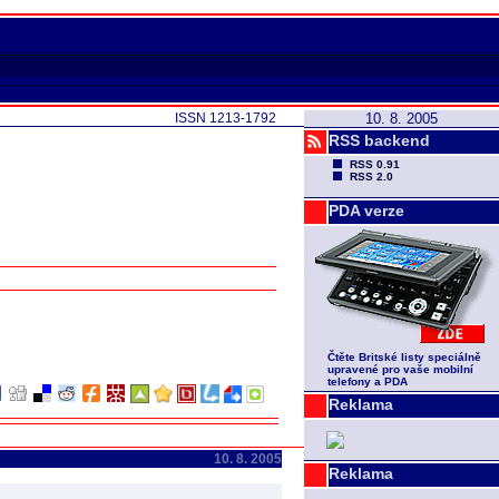
ISSN 1213-1792
10. 8. 2005
RSS backend
RSS 0.91
RSS 2.0
PDA verze
Čtěte Britské listy speciálně
upravené pro vaše mobilní
telefony a PDA
Reklama
10. 8. 2005
Reklama