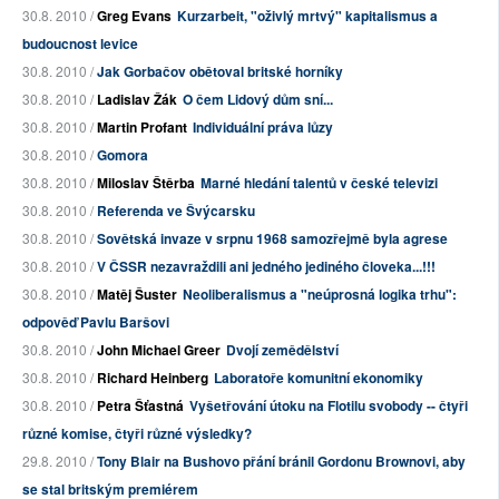
30.8. 2010 /
Greg Evans
Kurzarbeit, "oživlý mrtvý" kapitalismus a
budoucnost levice
30.8. 2010 /
Jak Gorbačov obětoval britské horníky
30.8. 2010 /
Ladislav Žák
O čem Lidový dům sní...
30.8. 2010 /
Martin Profant
Individuální práva lůzy
30.8. 2010 /
Gomora
30.8. 2010 /
Miloslav Štěrba
Marné hledání talentů v české televizi
30.8. 2010 /
Referenda ve Švýcarsku
30.8. 2010 /
Sovětská invaze v srpnu 1968 samozřejmě byla agrese
30.8. 2010 /
V ČSSR nezavraždili ani jedného jediného človeka...!!!
30.8. 2010 /
Matěj Šuster
Neoliberalismus a "neúprosná logika trhu":
odpověď Pavlu Baršovi
30.8. 2010 /
John Michael Greer
Dvojí zemědělství
30.8. 2010 /
Richard Heinberg
Laboratoře komunitní ekonomiky
30.8. 2010 /
Petra Šťastná
Vyšetřování útoku na Flotilu svobody -- čtyři
různé komise, čtyři různé výsledky?
29.8. 2010 /
Tony Blair na Bushovo přání bránil Gordonu Brownovi, aby
se stal britským premiérem