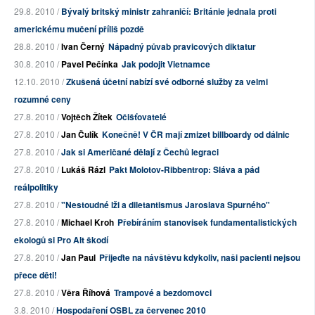
29.8. 2010 /
Bývalý britský ministr zahraničí: Británie jednala proti
americkému mučení příliš pozdě
28.8. 2010 /
Ivan Černý
Nápadný půvab pravicových diktatur
30.8. 2010 /
Pavel Pečínka
Jak podojit Vietnamce
12.10. 2010 /
Zkušená účetní nabízí své odborné služby za velmi
rozumné ceny
27.8. 2010 /
Vojtěch Žítek
Očišťovatelé
27.8. 2010 /
Jan Čulík
Konečně! V ČR mají zmizet billboardy od dálnic
27.8. 2010 /
Jak si Američané dělají z Čechů legraci
27.8. 2010 /
Lukáš Rázl
Pakt Molotov-Ribbentrop: Sláva a pád
reálpolitiky
27.8. 2010 /
"Nestoudné lži a diletantismus Jaroslava Spurného"
27.8. 2010 /
Michael Kroh
Přebíráním stanovisek fundamentalistických
ekologů si Pro Alt škodí
27.8. 2010 /
Jan Paul
Přijeďte na návštěvu kdykoliv, naši pacienti nejsou
přece děti!
27.8. 2010 /
Věra Říhová
Trampové a bezdomovci
3.8. 2010 /
Hospodaření OSBL za červenec 2010