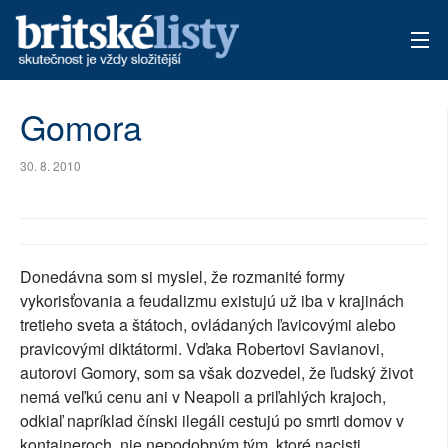
AKTUÁLNÍ VYDÁNÍ
Gomora
ARCHIV
30. 8. 2010
TÉMATA
AUTOŘI
Donedávna som si myslel, že rozmanité formy
PŘÍSPĚVKY NA PROVOZ
vykorisťovania a feudalizmu existujú už iba v krajinách
tretieho sveta a štátoch, ovládaných ľavicovými alebo
pravicovými diktátormi. Vďaka Robertovi Savianovi,
autorovi Gomory, som sa však dozvedel, že ľudský život
nemá veľkú cenu ani v Neapoli a priľahlých krajoch,
odkiaľ napríklad čínski ilegáli cestujú po smrti domov v
kontajneroch, nie nepodobným tým, ktoré nacisti