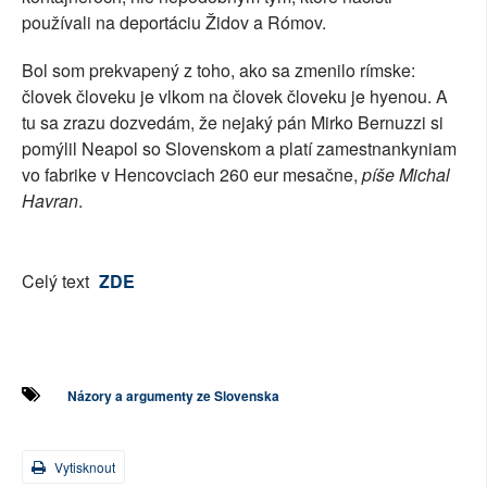
používali na deportáciu Židov a Rómov.
Bol som prekvapený z toho, ako sa zmenilo rímske:
človek človeku je vlkom na človek človeku je hyenou. A
tu sa zrazu dozvedám, že nejaký pán Mirko Bernuzzi si
pomýlil Neapol so Slovenskom a platí zamestnankyniam
vo fabrike v Hencovciach 260 eur mesačne,
píše Michal
Havran
.
Celý text
ZDE
Názory a argumenty ze Slovenska
Vytisknout