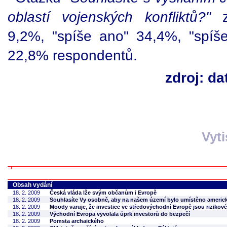
oblastí vojenských konfliktů?"
zo
9,2%, "spíše ano" 34,4%, "spíš
22,8% respondentů.
zdroj: d
Vyt
Obsah vydání
18. 2. 2009
Česká vláda lže svým občanům i Evropě
18. 2. 2009
Souhlasíte Vy osobně, aby na našem území bylo umístěno americk
18. 2. 2009
Moody varuje, že investice ve středovýchodní Evropě jsou rizikové
18. 2. 2009
Východní Evropa vyvolala úprk investorů do bezpečí
18. 2. 2009
Pomsta archaického