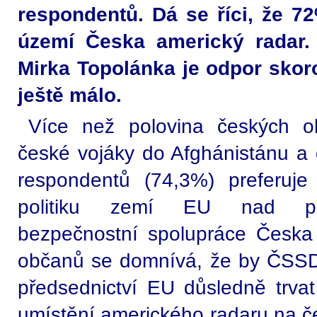
respondentů. Dá se říci, že 7
území Česka americký radar.
Mirka Topolánka je odpor skoro 
ještě málo.
Více než polovina českých ob
české vojáky do Afghánistánu a da
respondentů (74,3%) preferuje
politiku zemí EU nad pokr
bezpečnostní spolupráce Česk
občanů se domnívá, že by ČSSD
předsednictví EU důsledně trvat
umístění amerického radaru na č