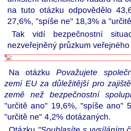
na tuto otázku odpovědělo 43,
27,6%, "spíše ne" 18,3% a "určit
Tak vidí bezpečnostní situa
nezveřejněný průzkum veřejného
Na otázku
Považujete společn
zemí EU za důležitější pro zajišt
země než bezpečnostní spolup
"určitě ano" 19,6%, "spíše ano" 
"určitě ne" 4,2% dotázaných.
Otázku
"Souhlasíte s vysíláním 