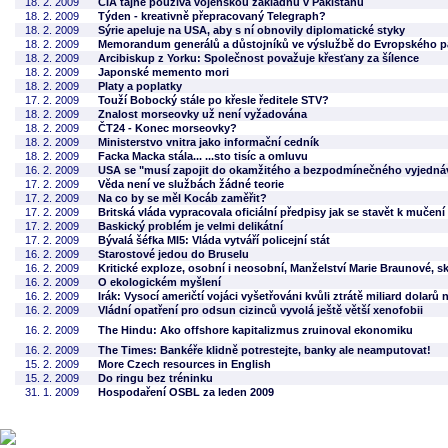
18. 2. 2009
CIA tajně používá vojenskou základnu v Pákistánu
18. 2. 2009
Týden - kreativně přepracovaný Telegraph?
18. 2. 2009
Sýrie apeluje na USA, aby s ní obnovily diplomatické styky
18. 2. 2009
Memorandum generálů a důstojníků ve výslužbě do Evropského p
18. 2. 2009
Arcibiskup z Yorku: Společnost považuje křesťany za šílence
18. 2. 2009
Japonské memento mori
18. 2. 2009
Platy a poplatky
17. 2. 2009
Touží Bobocký stále po křesle ředitele STV?
18. 2. 2009
Znalost morseovky už není vyžadována
18. 2. 2009
ČT24 - Konec morseovky?
18. 2. 2009
Ministerstvo vnitra jako informační cedník
18. 2. 2009
Facka Macka stála... ...sto tisíc a omluvu
16. 2. 2009
USA se "musí zapojit do okamžitého a bezpodmínečného vyjednáv
17. 2. 2009
Věda není ve službách žádné teorie
17. 2. 2009
Na co by se měl Kocáb zaměřit?
17. 2. 2009
Britská vláda vypracovala oficiální předpisy jak se stavět k muče
17. 2. 2009
Baskický problém je velmi delikátní
17. 2. 2009
Bývalá šéfka MI5: Vláda vytváří policejní stát
16. 2. 2009
Starostové jedou do Bruselu
16. 2. 2009
Kritické exploze, osobní i neosobní, Manželství Marie Braunové, s
16. 2. 2009
O ekologickém myšlení
16. 2. 2009
Irák: Vysocí američtí vojáci vyšetřováni kvůli ztrátě miliard dolarů 
16. 2. 2009
Vládní opatření pro odsun cizinců vyvolá ještě větší xenofobii
16. 2. 2009
The Hindu: Ako offshore kapitalizmus zruinoval ekonomiku
16. 2. 2009
The Times: Bankéře klidně potrestejte, banky ale neamputovat!
15. 2. 2009
More Czech resources in English
15. 2. 2009
Do ringu bez tréninku
31. 1. 2009
Hospodaření OSBL za leden 2009