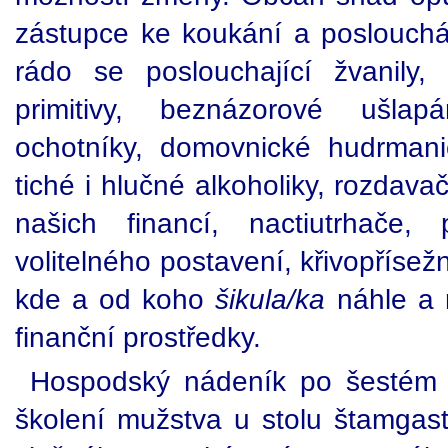
zástupce ke koukání a poslouchá
rádo se poslouchající žvanily,
primitivy, beznázorové ušlapá
ochotníky, domovnické hudrmani
tiché i hlučné alkoholiky, rozdav
našich financí, nactiutrhače, 
volitelného postavení, křivopřísež
kde a od koho
šikula/ka
náhle a
finanční prostředky.
Hospodský nádeník po šestém 
školení mužstva u stolu štamgast