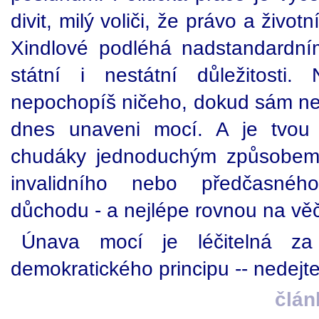
divit, milý voliči, že právo a živo
Xindlové podléhá nadstandardní
státní i nestátní důležitosti.
nepochopíš ničeho, dokud sám neb
dnes unaveni mocí. A je tvou p
chudáky jednoduchým způsobem --
invalidního nebo předčasného
důchodu - a nejlépe rovnou na vě
Únava mocí je léčitelná za
demokratického principu -- nedejte
člán