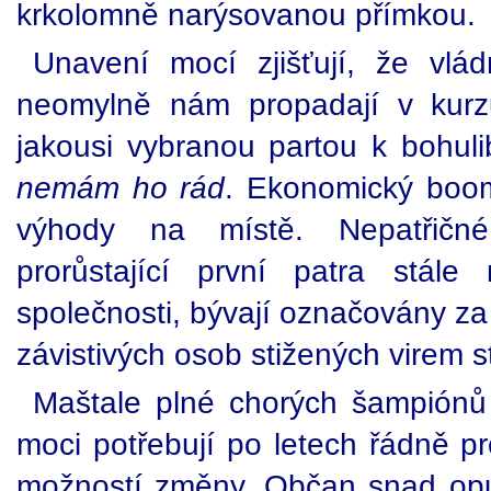
krkolomně narýsovanou přímkou.
Unavení mocí zjišťují, že vl
neomylně nám propadají v kurzu
jakousi vybranou partou k bohuli
nemám ho rád
. Ekonomický boom
výhody na místě. Nepatřičn
prorůstající první patra stále
společnosti, bývají označovány za 
závistivých osob stižených virem st
Maštale plné chorých šampiónů 
moci potřebují po letech řádně pr
možností změny. Občan snad opus