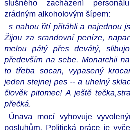
slušného zacházení personálu
zrádným alkoholovým šípem:
s nahou řití přitáhli a najednou
Žijou za srandovní peníze, naparu
melou pátý přes devátý, slibuj
především na sebe. Monarchii na 
to třeba socan, vypasený kroca
jeden stejnej pes -- a uhelný skla
člověk pitomec! A ještě tečka,st
přečká.
Únava mocí vyhovuje vyvolen
posluhům. Politická práce je vyče