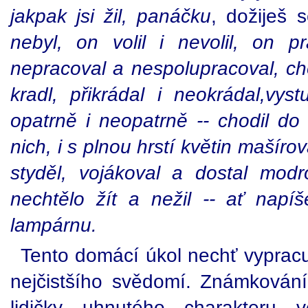
jakpak jsi žil, panáčku
, dožiješ 
nebyl, on volil i nevolil, on p
nepracoval a nespolupracoval, cho
kradl, přikrádal i neokrádal,vyst
opatrně i neopatrně -- chodil d
nich, i s plnou hrstí květin mašírov
styděl, vojákoval a dostal mod
nechtělo žít a nežil -- ať napí
lampárnu.
Tento domácí úkol nechť vypracu
nejčistšího svědomí. Známkování
lidičky uhnutého charakteru 