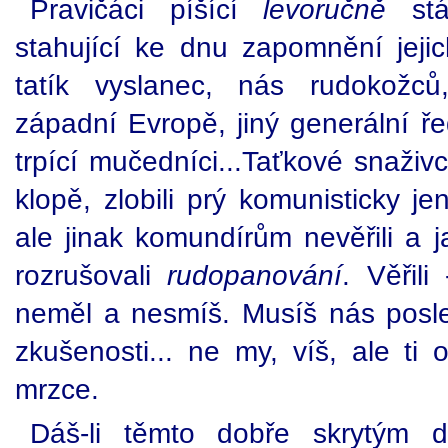
Pravičáci píšící
levoručně
stál
stahující ke dnu zapomnění jejic
tatík vyslanec, nás rudokožců
západní Evropě, jiný generální řed
trpící mučedníci...Taťkové snaži
klopě, zlobili prý komunisticky j
ale jinak komundírům nevěřili a ja
rozrušovali
rudopanování
. Věřili
neměl a nesmíš. Musíš nás pos
zkušenosti... ne my, víš, ale ti 
mrzce.
Dáš-li těmto dobře skrytým d