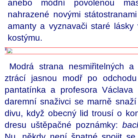
anebo módní povolenou masáž
nahrazené novými státostranami
amanty a vyznavači staré lásky 
kostýmu.
Modrá strana nesmiřitelných 
ztrácí jasnou modř po odchodu
pantatínka a profesora Václava 
daremní snaživci se marně snaží
divu, když obecný lid trousí o k
dresu uštěpačné poznámky:
bac
Nu, někdy není špatné spojit s