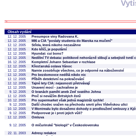
Vyt
Obsah vydání
12. 12. 2005
Presumpce viny Radovana K.
12. 12. 2005
MI6 a CIA "poslaly studenta do Maroka na mučení"
12. 12. 2005
Střela, která nikoho nezasáhne
12. 12. 2005
Kdo křičí, je populární
12. 12. 2005
Hyundai: cui bono?
12. 12. 2005
Nedělní TV debata: politikové nehorázně slibují a sebejistě tvrdí 
16. 12. 2005
Kompletní Johann Sebastian v rozhlase
12. 12. 2005
Křesťanská oslava Vánoc
12. 12. 2005
Narnie zosobňuje všechno, co je odporné na náboženství
12. 12. 2005
Pro bezdomovce nedělá nikdo nic
12. 12. 2005
Příběh detektivní na pokračování
12. 12. 2005
Tajné lety CIA: nejasnosti přetrvávají
12. 12. 2005
Unavení mocí - zachraňme je
9. 12. 2005
O branách paměti aneb Zeď svatého Johna
12. 12. 2005
Proč si nevážím
Britských listů
10. 12. 2005
Pro supermarket však jedná magistrát rychle!
9. 12. 2005
Další chodec sražen na přechodu smrti přes Vídeňskou ulici
10. 12. 2005
V Montrealu bylo dosaženo dohody o prodloužení smlouvy z Kjó
9. 12. 2005
Podporovat je i proti jejich vůli?
12. 12. 2005
Omluva
9. 12. 2005
O mičurinské "biologii" v Československu
22. 11. 2003
Adresy redakce