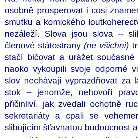
osobně prosperovat i cosi zname
smutku a komického loutkoherectví
nezáleží. Slova jsou slova -- slib
členové státostrany
(ne všichni)
tr
stačí bičovat a urážet současné 
naoko vykoupili svoje odporné v
slov nechávají vyprazdňovat za 
stok -- jenomže, nehovoří prav
přičinliví, jak zvedali ochotně ru
sekretariáty a cpali se veheme
slibujícím šťavnatou budoucnost a