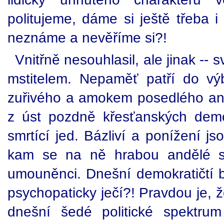
politujeme, dáme si ještě třeba 
neznáme a nevěříme si?!
Vnitřně nesouhlasil, ale jinak -- 
mstitelem. Nepaměť patří do v
zuřivého a amokem posedlého anti
z úst pozdně křesťanských dem
smrtící jed. Bázliví a ponížení js
kam se na ně hrabou andělé s 
umouněnci. Dnešní demokratičtí b
psychopaticky ječí?! Pravdou je, 
dnešní šedé politické spektru