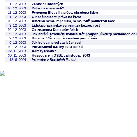
11. 12. 2003
Zabite chudobných!
10. 12. 2003
Dolar na roz-scestí?
11. 12. 2003
Fenomén Bloudil a práce, ukradená lidem
11. 12. 2003
O nedělitelnosti práva na život
10. 12. 2003
Amerika nemá impérium, nemá totiž politickou moc
9. 12. 2003
Lidská práva nelze vyměnit za bezpečnost
10. 12. 2003
Co znamená Kunderův škleb
9. 12. 2003
Jak britští "revoluční komunisté" podporují kauzy nadnárodních 
9. 12. 2003
Británie: Vláda tvrdě zasáhne proti úžeře
9. 12. 2003
Jak bojovat proti zadluženosti
10. 12. 2003
Provokativní názory jsou cenné
22. 11. 2003
Adresy redakce
30. 11. 2003
Hospodaření OSBL za listopad 2003
18. 6. 2004
Inzerujte v Britských listech