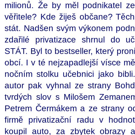
milionů. Že by měl podnikatel ze
věřitele? Kde žiješ občane? Těch
stát. Nadšen svým výkonem podnik
zdařilé privatizace shrnul do
STÁT. Byl to bestseller, který pron
obcí. I v té nejzapadlejší vísce m
nočním stolku učebnici jako bibli
autor pak vyhnal ze strany Boh
tvrdých slov s Milošem Zemane
Petrem Čermákem a ze strany odeš
firmě privatizační radu v hodno
koupil auto, za zbytek obrazy 