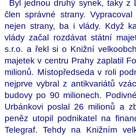
Byl jednou druhý synek, taky z L
člen správné strany. Vypracova
nejen strany, ba i vlády. Když 
vlády začal rozdávat státní maje
s.r.o. a řekl si o Knižní velkoob
majetek v centru Prahy zaplatil 
milionů. Místopředseda v roli pod
nejprve vybral z antikvariátů vzá
budovy po 90 milionech. Podivn
Urbánkovi poslal 26 milionů a zb
peněz utopil podnikatel na finan
Telegraf. Tehdy na Knižním ve