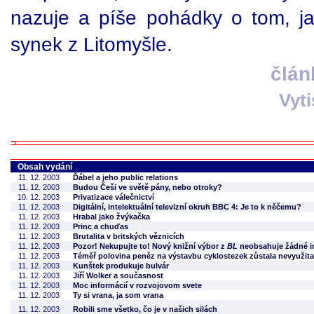
nazuje a píše pohádky o tom, ja
synek z Litomyšle.
člán
Vyt
Obsah vydání
11. 12. 2003
Ďábel a jeho public relations
11. 12. 2003
Budou Češi ve světě pány, nebo otroky?
10. 12. 2003
Privatizace válečnictví
11. 12. 2003
Digitální, intelektuální televizní okruh BBC 4: Je to k něčemu?
11. 12. 2003
Hrabal jako žvýkačka
11. 12. 2003
Princ a chuďas
11. 12. 2003
Brutalita v britských věznicích
11. 12. 2003
Pozor! Nekupujte to! Nový knižní výbor z
BL
neobsahuje žádné in
11. 12. 2003
Téměř polovina peněz na výstavbu cyklostezek zůstala nevyužita
11. 12. 2003
Kunštek produkuje bulvár
11. 12. 2003
Jiří Wolker a současnost
11. 12. 2003
Moc informácií v rozvojovom svete
11. 12. 2003
Ty si vrana, ja som vrana
11. 12. 2003
Robili sme všetko, čo je v našich silách