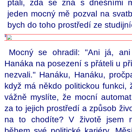
ptali, zda se zná s dnešními 
jeden mocný mě pozval na svatbu
bych do toho prostředí ze studijn
Mocný se ohradil: "Ani já, a
Hanáka na posezení s přáteli u pří
nezvali." Hanáku, Hanáku, pročpa
když má někdo politickou funkci, 
vážně myslíte, že mocní automatic
za to jejich prostředí a způsob ž
na to chodíte? V životě jsem n
během své politické kariéry. Měs