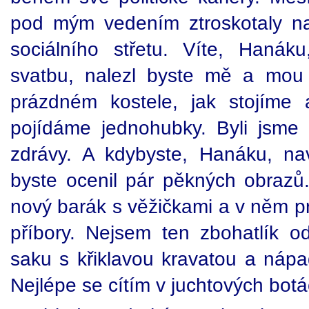
pod mým vedením ztroskotaly na 
sociálního střetu. Víte, Hanáku
svatbu, nalezl byste mě a mou 
prázdném kostele, jak stojíme
pojídáme jednohubky. Byli jsme 
zdrávy. A kdybyste, Hanáku, na
byste ocenil pár pěkných obraz
nový barák s věžičkami a v něm pr
příbory. Nejsem ten zbohatlík 
saku s křiklavou kravatou a náp
Nejlépe se cítím v juchtových botá