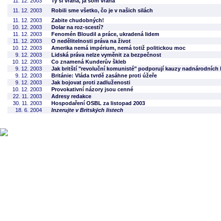
11. 12. 2003
Ty si vrana, ja som vrana
11. 12. 2003
Robili sme všetko, čo je v našich silách
11. 12. 2003
Zabite chudobných!
10. 12. 2003
Dolar na roz-scestí?
11. 12. 2003
Fenomén Bloudil a práce, ukradená lidem
11. 12. 2003
O nedělitelnosti práva na život
10. 12. 2003
Amerika nemá impérium, nemá totiž politickou moc
9. 12. 2003
Lidská práva nelze vyměnit za bezpečnost
10. 12. 2003
Co znamená Kunderův škleb
9. 12. 2003
Jak britští "revoluční komunisté" podporují kauzy nadnárodních 
9. 12. 2003
Británie: Vláda tvrdě zasáhne proti úžeře
9. 12. 2003
Jak bojovat proti zadluženosti
10. 12. 2003
Provokativní názory jsou cenné
22. 11. 2003
Adresy redakce
30. 11. 2003
Hospodaření OSBL za listopad 2003
18. 6. 2004
Inzerujte v Britských listech