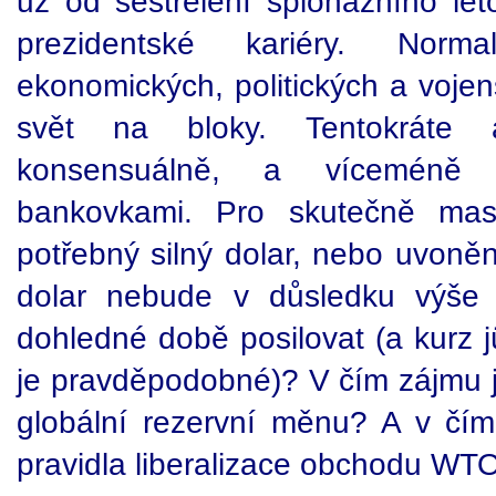
už od sestřelení špionážního l
prezidentské kariéry. Normal
ekonomických, politických a voje
svět na bloky. Tentokráte 
konsensuálně, a víceméně 
bankovkami. Pro skutečně masi
potřebný silný dolar, nebo uvoněn
dolar nebude v důsledku výše
dohledné době posilovat (a kurz 
je pravděpodobné)? V čím zájmu je
globální rezervní měnu? A v čím
pravidla liberalizace obchodu WT