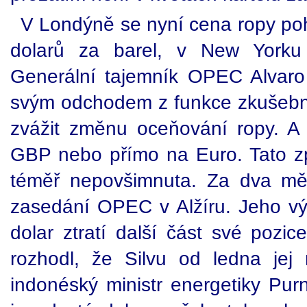
V Londýně se nyní cena ropy po
dolarů za barel, v New Yorku
Generální tajemník OPEC Alvaro 
svým odchodem z funkce zkušebn
zvážit změnu oceňování ropy. 
GBP nebo přímo na Euro. Tato zp
téměř nepovšimnuta. Za dva mě
zasedání OPEC v Alžíru. Jeho vý
dolar ztratí další část své pozic
rozhodl, že Silvu od ledna je
indonéský ministr energetiky Pur