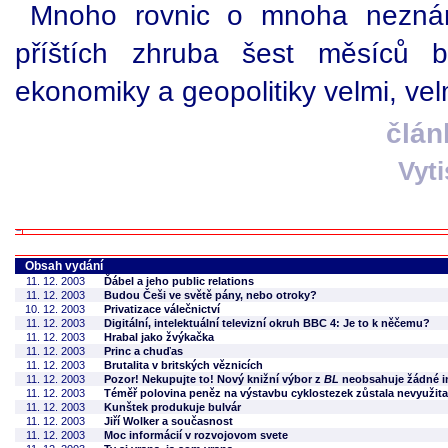
Mnoho rovnic o mnoha neznámý
příštích zhruba šest měsíců b
ekonomiky a geopolitiky velmi, ve
člán
Vyt
Obsah vydání
11. 12. 2003
Ďábel a jeho public relations
11. 12. 2003
Budou Češi ve světě pány, nebo otroky?
10. 12. 2003
Privatizace válečnictví
11. 12. 2003
Digitální, intelektuální televizní okruh BBC 4: Je to k něčemu?
11. 12. 2003
Hrabal jako žvýkačka
11. 12. 2003
Princ a chuďas
11. 12. 2003
Brutalita v britských věznicích
11. 12. 2003
Pozor! Nekupujte to! Nový knižní výbor z
BL
neobsahuje žádné in
11. 12. 2003
Téměř polovina peněz na výstavbu cyklostezek zůstala nevyužita
11. 12. 2003
Kunštek produkuje bulvár
11. 12. 2003
Jiří Wolker a současnost
11. 12. 2003
Moc informácií v rozvojovom svete