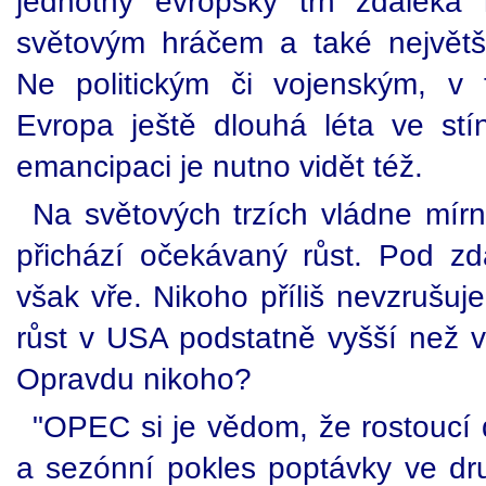
jednotný evropský trh zdaleka 
světovým hráčem a také největš
Ne politickým či vojenským, v 
Evropa ještě dlouhá léta ve st
emancipaci je nutno vidět též.
Na světových trzích vládne mírn
přichází očekávaný růst. Pod zdá
však vře. Nikoho příliš nevzrušuj
růst v USA podstatně vyšší než v
Opravdu nikoho?
"OPEC si je vědom, že rostoucí 
a sezónní pokles poptávky ve druh