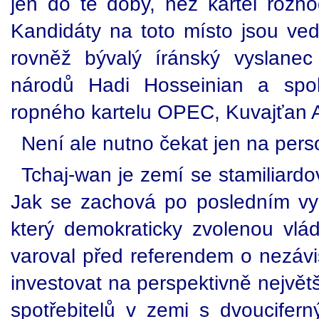
jen do té doby, než kartel rozho
Kandidáty na toto místo jsou vedl
rovněž bývalý íránský vyslane
národů Hadi Hosseinian a spo
ropného kartelu OPEC, Kuvajťan 
Není ale nutno čekat jen na per
Tchaj-wan je zemí se stamiliardo
Jak se zachová po posledním vy
který demokraticky zvolenou vlá
varoval před referendem o nezávi
investovat na perspektivně největ
spotřebitelů v zemi s dvoucife