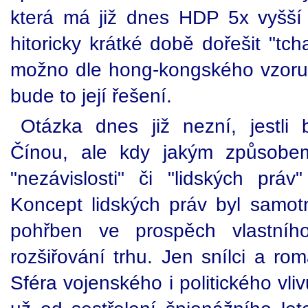
která má již dnes HDP 5x vyšší
hitoricky krátké době dořešit "tc
možno dle hong-kongského vzoru. A 
bude to její řešení.
Otázka dnes již nezní, jestli
Čínou, ale kdy jakým způsobem
"nezávislosti" či "lidských prá
Koncept lidských práv byl samotn
pohřben ve prospěch vlastníh
rozšiřování trhu. Jen snílci a rom
Sféra vojenského i politického vli