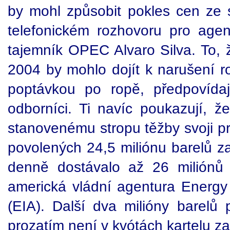
by mohl způsobit pokles cen ze s
telefonickém rozhovoru pro age
tajemník OPEC Alvaro Silva. To, ž
2004 by mohlo dojít k narušení 
poptávkou po ropě, předpovídaj
odborníci. Ti navíc poukazují,
stanovenému stropu těžby svoji pr
povolených 24,5 miliónu barelů za
denně dostávalo až 26 miliónů 
americká vládní agentura Energy 
(EIA). Další dva milióny barelů 
prozatím není v kvótách kartelu za