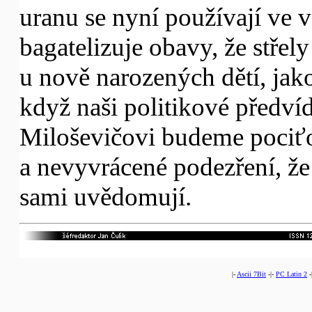
uranu se nyní používají ve 
bagatelizuje obavy, že stře
u nově narozených dětí, jak
když naši politikové předvíd
Miloševičovi budeme pociťov
a nevyvrácené podezření, že
sami uvědomují.
|-
Ascii 7Bit
-|-
PC Latin 2
-