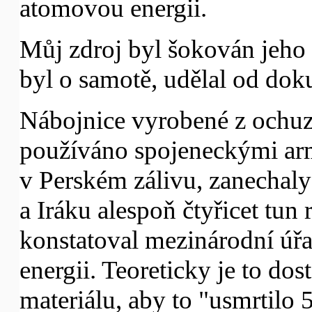
atomovou energii.
Můj zdroj byl šokován jeho
byl o samotě, udělal od dok
Nábojnice vyrobené z ochuz
používáno spojeneckými arm
v Perském zálivu, zanechaly
a Iráku alespoň čtyřicet tun
konstatoval mezinárodní úř
energii. Teoreticky je to dos
materiálu, aby to "usmrtilo 