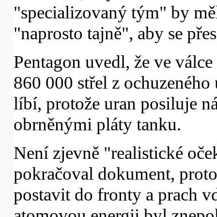
"specializovaný tým" by měl
"naprosto tajně", aby se přes
Pentagon uvedl, že ve válce
860 000 střel z ochuzeného
líbí, protože uran posiluje 
obrněnými pláty tanku.
Není zjevně "realistické oč
pokračoval dokument, protož
postavit do fronty a prach vd
atomovou energii byl znepok