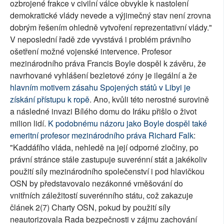
ozbrojené frakce v civilní válce obvykle k nastolení
demokratické vlády nevede a výjimečný stav není zrovna
dobrým řešením ohledně vytvoření reprezentativní vlády."
V neposlední řadě zde vyvstává i problém právního
ošetření možné vojenské intervence. Profesor
mezinárodního práva Francis Boyle dospěl k závěru, že
navrhované vyhlášení bezletové zóny je ilegální a že
hlavním motivem zásahu Spojených států v Libyi je
získání přístupu k ropě
. Ano, kvůli této nerostné surovině
a následné invazi Bílého domu do Iráku přišlo o život
milion lidí.
K podobnému názoru jako Boyle dospěl také
emeritní profesor mezinárodního práva Richard Falk
:
"Kaddáfího vláda, nehledě na její odporné zločiny, po
právní stránce stále zastupuje suverénní stát a jakékoliv
použití síly mezinárodního společenství i pod hlavičkou
OSN by představovalo nezákonné vměšování do
vnitřních záležitostí suverénního státu, což zakazuje
článek 2(7) Charty OSN, pokud by použití síly
neautorizovala Rada bezpečnosti v zájmu zachování