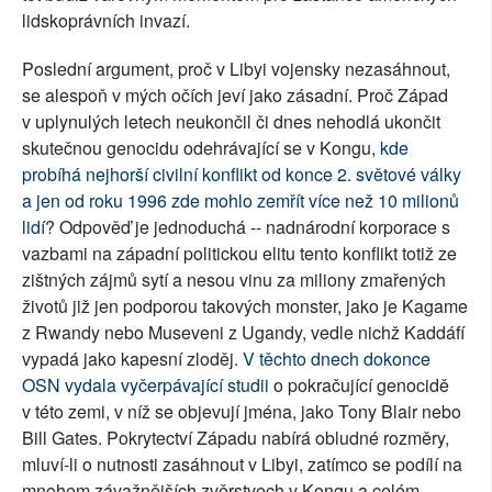
lidskoprávních invazí.
Poslední argument, proč v Libyi vojensky nezasáhnout,
se alespoň v mých očích jeví jako zásadní. Proč Západ
v uplynulých letech neukončil či dnes nehodlá ukončit
skutečnou genocidu odehrávající se v Kongu,
kde
probíhá nejhorší civilní konflikt od konce 2. světové války
a jen od roku 1996 zde mohlo zemřít více než 10 milionů
lidí
? Odpověď je jednoduchá -- nadnárodní korporace s
vazbami na západní politickou elitu tento konflikt totiž ze
zištných zájmů sytí a nesou vinu za miliony zmařených
životů již jen podporou takových monster, jako je Kagame
z Rwandy nebo Museveni z Ugandy, vedle nichž Kaddáfí
vypadá jako kapesní zloděj.
V těchto dnech dokonce
OSN vydala vyčerpávající studii
o pokračující genocidě
v této zemi, v níž se objevují jména, jako Tony Blair nebo
Bill Gates. Pokrytectví Západu nabírá obludné rozměry,
mluví-li o nutnosti zasáhnout v Libyi, zatímco se podílí na
mnohem závažnějších zvěrstvech v Kongu a celém