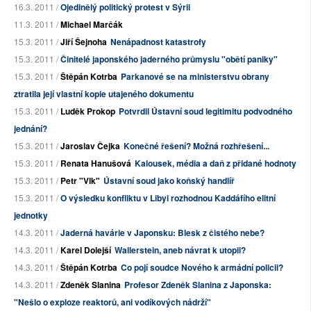
16.3. 2011 /
Ojedinělý politický protest v Sýrii
11.3. 2011 /
Michael Marčák
15.3. 2011 /
Jiří Šejnoha
Nenápadnost katastrofy
15.3. 2011 /
Činitelé japonského jaderného průmyslu "obětí paniky"
15.3. 2011 /
Štěpán Kotrba
Parkanové se na ministerstvu obrany
ztratila její vlastní kopie utajeného dokumentu
15.3. 2011 /
Luděk Prokop
Potvrdil Ústavní soud legitimitu podvodného
jednání?
15.3. 2011 /
Jaroslav Čejka
Konečné řešení? Možná rozhřešení...
15.3. 2011 /
Renata Hanušová
Kalousek, média a daň z přidané hodnoty
15.3. 2011 /
Petr "Vlk"
Ústavní soud jako koňský handlíř
15.3. 2011 /
O výsledku konfliktu v Libyi rozhodnou Kaddáfího elitní
jednotky
14.3. 2011 /
Jaderná havárie v Japonsku: Blesk z čistého nebe?
14.3. 2011 /
Karel Dolejší
Wallerstein, aneb návrat k utopii?
14.3. 2011 /
Štěpán Kotrba
Co pojí soudce Nového k armádní policii?
14.3. 2011 /
Zdeněk Slanina
Profesor Zdeněk Slanina z Japonska:
"Nešlo o exploze reaktorů, ani vodíkových nádrží"