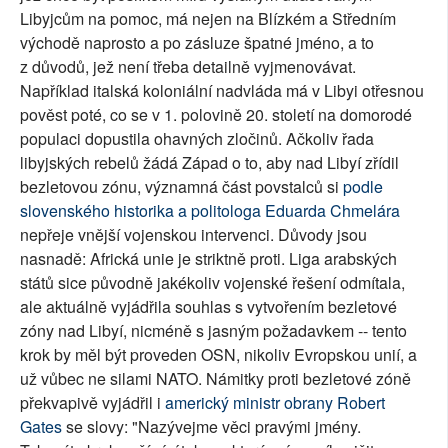
Libyjcům na pomoc, má nejen na Blízkém a Středním
východě naprosto a po zásluze špatné jméno, a to
z důvodů, jež není třeba detailně vyjmenovávat.
Například italská koloniální nadvláda má v Libyi otřesnou
pověst poté, co se v 1. polovině 20. století na domorodé
populaci dopustila ohavných zločinů. Ačkoliv řada
libyjských rebelů žádá Západ o to, aby nad Libyí zřídil
bezletovou zónu, významná část povstalců si
podle
slovenského historika a politologa Eduarda Chmelára
nepřeje vnější vojenskou intervenci. Důvody jsou
nasnadě: Africká unie je striktně proti. Liga arabských
států sice původně jakékoliv vojenské řešení odmítala,
ale aktuálně vyjádřila souhlas s vytvořením bezletové
zóny nad Libyí, nicméně s jasným požadavkem -- tento
krok by měl být proveden OSN, nikoliv Evropskou unií, a
už vůbec ne silami NATO. Námitky proti bezletové zóně
překvapivě vyjádřil i
americký ministr obrany Robert
Gates
se slovy: "Nazývejme věci pravými jmény.