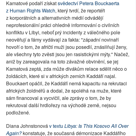
Kamatové podaří získat
svědectví Petera Bouckaerta
z Human Rights Watch
, který tvrdí, že reportéři
z korporátních a alternativních médií odvádějí
neprofesionální práci ohledně informování o civilních
konfliktu v Libyi, neboť prý incidenty z válečného pole
neověřují a fámy vydávají za fakta: "západní novinaří
hovoří o tom, že afričtí muži jsou posedlí, znásilňují ženy,
ale všechny tyto zvěsti jsou jen rasistickými mýty." Načež,
aniž by zareagovala na toto závažné obvinění, se jej
Kamatová zeptá, zda může divákům relace sdělit něco o
žoldácích, které si v afrických zemích Kaddáfí najal.
Bouckaert opáčil, že Kaddáfí nemá kapacitu na rekrutaci
afrických žoldnéřů a dodal, že spoléhá na muže, které
sám financoval a vycvičil, ale zprávy o tom, že by
rekrutoval další hrdlořezy na východě země, nejsou
podložené.
Diana Johnstonová
v textu
Libya: Is This Kosovo All Over
Again?
konstatuje, že současná démonizace Kaddáfího