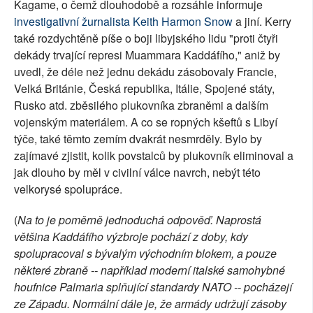
Kagame, o čemž dlouhodobě a rozsáhle informuje
investigativní žurnalista Keith Harmon Snow
a jiní. Kerry
také rozdychtěně píše o boji libyjského lidu "proti čtyři
dekády trvající represi Muammara Kaddáfího," aniž by
uvedl, že déle než jednu dekádu zásobovaly Francie,
Velká Británie, Česká republika, Itálie, Spojené státy,
Rusko atd. zběsilého plukovníka zbraněmi a dalším
vojenským materiálem. A co se ropných kšeftů s Libyí
týče, také těmto zemím dvakrát nesmrděly. Bylo by
zajímavé zjistit, kolik povstalců by plukovník eliminoval a
jak dlouho by měl v civilní válce navrch, nebýt této
velkorysé spolupráce.
(
Na to je poměrně jednoduchá odpověď. Naprostá
většina Kaddáfího výzbroje pochází z doby, kdy
spolupracoval s bývalým východním blokem, a pouze
některé zbraně -- například moderní italské samohybné
houfnice Palmaria splňující standardy NATO -- pocházejí
ze Západu. Normální dále je, že armády udržují zásoby