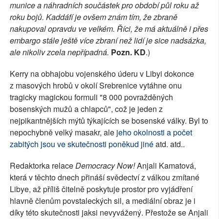
munice a náhradních součástek pro období půl roku až
roku bojů. Kaddáfí je ovšem znám tím, že zbraně
nakupoval opravdu ve velkém. Říci, že má aktuálně i přes
embargo stále ještě více zbraní než lidí je sice nadsázka,
ale nikoliv zcela nepřípadná.
Pozn. KD
.)
Kerry na obhajobu vojenského úderu v Libyi dokonce
z masových hrobů v okolí Srebrenice vytáhne onu
tragicky magickou formuli "8 000 povražděných
bosenských mužů a chlapců", což je jeden z
nejpikantnějších mýtů týkajících se bosenské války. Byl to
nepochybně velký masakr, ale
jeho okolnosti a počet
zabitých jsou ve skutečnosti poněkud jiné
atd. atd..
Redaktorka relace
Democracy Now!
Anjali Kamatová,
která v těchto dnech přináší svědectví z válkou zmítané
Libye, až příliš čitelně poskytuje prostor pro vyjádření
hlavně členům povstaleckých sil, a mediální obraz je i
díky této skutečnosti jaksi nevyvážený. Přestože se Anjali