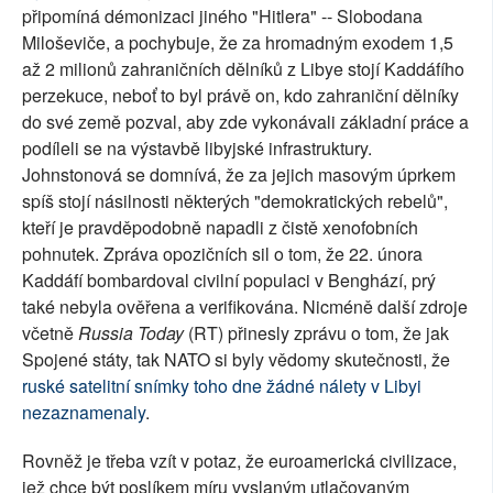
připomíná démonizaci jiného "Hitlera" -- Slobodana
Miloševiče, a pochybuje, že za hromadným exodem 1,5
až 2 milionů zahraničních dělníků z Libye stojí Kaddáfího
perzekuce, neboť to byl právě on, kdo zahraniční dělníky
do své země pozval, aby zde vykonávali základní práce a
podíleli se na výstavbě libyjské infrastruktury.
Johnstonová se domnívá, že za jejich masovým úprkem
spíš stojí násilnosti některých "demokratických rebelů",
kteří je pravděpodobně napadli z čistě xenofobních
pohnutek. Zpráva opozičních sil o tom, že 22. února
Kaddáfí bombardoval civilní populaci v Benghází, prý
také nebyla ověřena a verifikována. Nicméně další zdroje
včetně
Russia Today
(RT) přinesly zprávu o tom, že jak
Spojené státy, tak NATO si byly vědomy skutečnosti, že
ruské satelitní snímky toho dne žádné nálety v Libyi
nezaznamenaly
.
Rovněž je třeba vzít v potaz, že euroamerická civilizace,
jež chce být poslíkem míru vyslaným utlačovaným