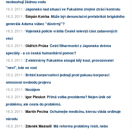
neobsahují žádnou vodu
16.3. 2011 /
Japonsko nad situací ve Fukušimě zřejmě ztrácí kontrolu
16.3. 2011 /
Štěpán Kotrba
Může být denunciační prefabrikát brigádního
generála Adama vůbec "důvěrný"?
16.3. 2011 /
Vojenská policie vrátila České televizi část zabavených
věcí
16.3. 2011 /
Oldřich Průša
Čeští filharmonici z Japonska dvěma
speciály - a co česká humanitární pomoc?
16.3. 2011 /
Z elektrárny Fukušima stoupá bílý kouř, provozovatel
"neví", kde se vzal
15.3. 2011 /
Britští konzervativci jednají proti pokusu korporací
omezovat svobodu projevu
16.3. 2011 /
Nezájem
16.3. 2011 /
Igor Pleskot
Přímá volba prezidenta? Nejen únik od
problému, ale cesta do problémů.
16.3. 2011 /
Martin Pecina
Ochutnejte medicínu, kterou vláda ordinuje
národu
16.3. 2011 /
Zdeněk Maštalíř
Má reforma problémy řešit, nebo