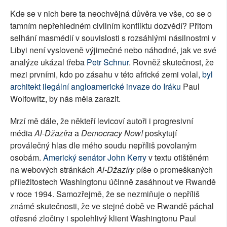
Kde se v nich bere ta neochvějná důvěra ve vše, co se o
tamním nepřehledném civilním konfliktu dozvědí? Přitom
selhání masmédií v souvislosti s rozsáhlými násilnostmi v
Libyi není vysloveně výjimečné nebo náhodné, jak ve své
analýze ukázal třeba
Petr Schnur
. Rovněž skutečnost, že
mezi prvními, kdo po zásahu v této africké zemi volal,
byl
architekt ilegální angloamerické invaze do Iráku
Paul
Wolfowitz, by nás měla zarazit.
Mrzí mě dále, že někteří levicoví autoři i progresivní
média
Al-Džazíra
a
Democracy Now!
poskytují
proválečný hlas dle mého soudu nepříliš povolaným
osobám.
Americký senátor John Kerry
v textu otištěném
na webových stránkách
Al-Džazíry
píše o promeškaných
příležitostech Washingtonu účinně zasáhnout ve Rwandě
v roce 1994. Samozřejmě, že se nezmiňuje o nepříliš
známé skutečnosti, že ve stejné době ve Rwandě páchal
otřesné zločiny i spolehlivý klient Washingtonu Paul