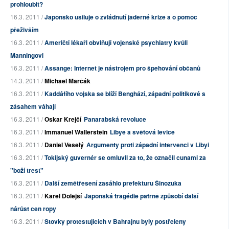
prohloubit?
16.3. 2011 /
Japonsko usiluje o zvládnutí jaderné krize a o pomoc
přeživším
16.3. 2011 /
Američtí lékaři obviňují vojenské psychiatry kvůli
Manningovi
16.3. 2011 /
Assange: Internet je nástrojem pro špehování občanů
14.3. 2011 /
Michael Marčák
16.3. 2011 /
Kaddáfího vojska se blíží Benghází, západní politikové s
zásahem váhají
16.3. 2011 /
Oskar Krejčí
Panarabská revoluce
16.3. 2011 /
Immanuel Wallerstein
Libye a světová levice
16.3. 2011 /
Daniel Veselý
Argumenty proti západní intervenci v Libyi
16.3. 2011 /
Tokijský guvernér se omluvil za to, že označil cunami za
"boží trest"
16.3. 2011 /
Další zemětřesení zasáhlo prefekturu Šinozuka
16.3. 2011 /
Karel Dolejší
Japonská tragédie patrně způsobí další
nárůst cen ropy
16.3. 2011 /
Stovky protestujících v Bahrajnu byly postřeleny