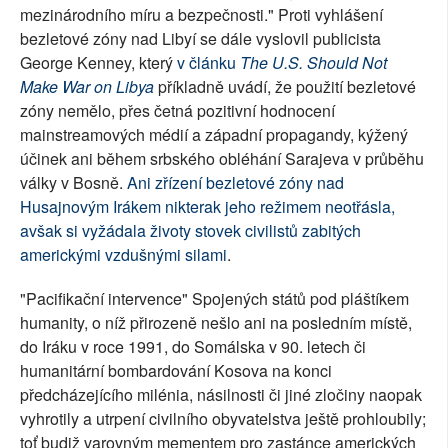
mezinárodního míru a bezpečnosti." Proti vyhlášení
bezletové zóny nad Libyí se dále vyslovil publicista
George Kenney, který
v článku
The U.S. Should Not
Make War on Libya
příkladně uvádí, že použití bezletové
zóny nemělo, přes četná pozitivní hodnocení
mainstreamových médií a západní propagandy, kýžený
účinek ani během srbského obléhání Sarajeva v průběhu
války v Bosně.
Ani zřízení bezletové zóny nad
Husajnovým Irákem nikterak jeho režimem neotřásla,
avšak si vyžádala životy stovek civilistů zabitých
americkými vzdušnými silami
.
"Pacifikační intervence" Spojených států pod pláštíkem
humanity, o níž přirozeně nešlo ani na posledním místě,
do Iráku v roce 1991, do Somálska v 90. letech či
humanitární bombardování Kosova na konci
předcházejícího milénia, násilnosti či jiné zločiny naopak
vyhrotily a utrpení civilního obyvatelstva ještě prohloubily;
toť budiž varovným mementem pro zastánce amerických