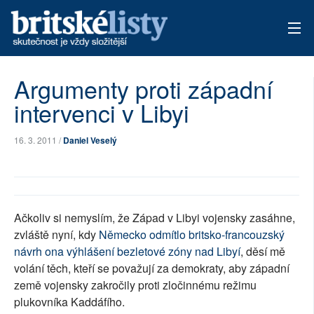
AKTUÁLNÍ VYDÁNÍ
Argumenty proti západní
intervenci v Libyi
ARCHIV
TÉMATA
16. 3. 2011 /
Daniel Veselý
AUTOŘI
PŘÍSPĚVKY NA PROVOZ
Ačkoliv si nemyslím, že Západ v Libyi vojensky zasáhne,
zvláště nyní, kdy
Německo odmítlo britsko-francouzský
návrh ona výhlášení bezletové zóny nad Libyí
, děsí mě
volání těch, kteří se považují za demokraty, aby západní
země vojensky zakročily proti zločinnému režimu
plukovníka Kaddáfího.