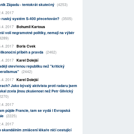
nik Západu - tentokrát skutečný
(4253)
.4. 2017
e ruský systém S-400 přeceňován?
(3505)
.4. 2017
Bohumil Kartous
ši volí negramotné politiky, nemají na výběr
3289)
.4. 2017
Boris Cvek
likonoční příběh a pravda
(2462)
.4. 2017
Karel Dolejší
ději otevřenou republiku než "kritický
beralismus"
(2442)
.4. 2017
Karel Dolejší
rach? Jako bývalý aktivista proti radaru jsem
skal zcela jinou zkušenost než Petr Glivický
2270)
.4. 2017
m půjde Francie, tam se vydá i Evropská
nie
(2225)
.4. 2017
 skandálním zmlácení lékaře ničí cestující