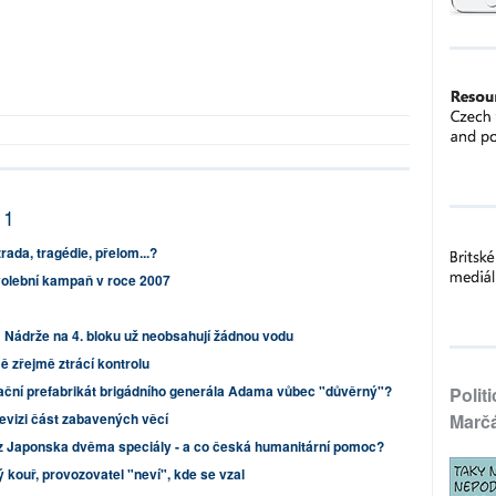
11
rada, tragédie, přelom...?
 volební kampaň v roce 2007
Nádrže na 4. bloku už neobsahují žádnou vodu
 zřejmě ztrácí kontrolu
ační prefabrikát brigádního generála Adama vůbec "důvěrný"?
Polit
levizi část zabavených věcí
Marč
i z Japonska dvěma speciály - a co česká humanitární pomoc?
 kouř, provozovatel "neví", kde se vzal