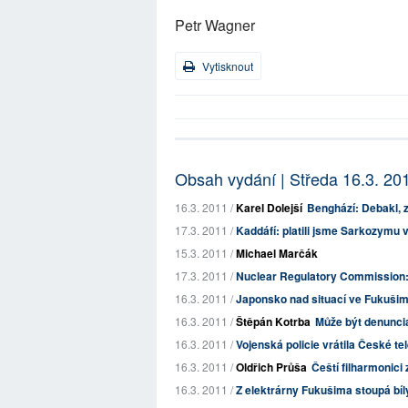
Petr Wagner
Vytisknout
Obsah vydání | Středa 16.3. 20
16.3. 2011 /
Karel Dolejší
Benghází: Debakl, z
17.3. 2011 /
Kaddáfí: platili jsme Sarkozymu
15.3. 2011 /
Michael Marčák
17.3. 2011 /
Nuclear Regulatory Commission: 
16.3. 2011 /
Japonsko nad situací ve Fukušimě
16.3. 2011 /
Štěpán Kotrba
Může být denunci
16.3. 2011 /
Vojenská policie vrátila České te
16.3. 2011 /
Oldřich Průša
Čeští filharmonic
16.3. 2011 /
Z elektrárny Fukušima stoupá bílý