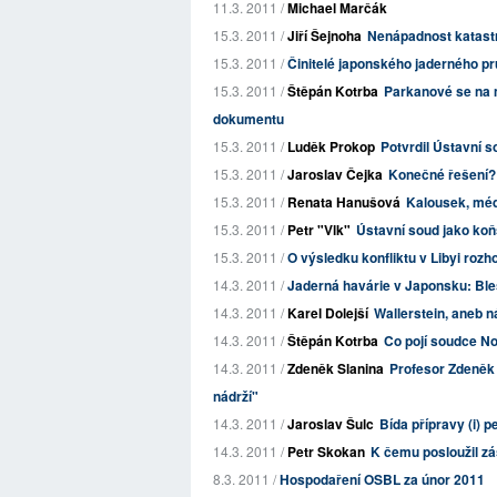
11.3. 2011 /
Michael Marčák
15.3. 2011 /
Jiří Šejnoha
Nenápadnost katast
15.3. 2011 /
Činitelé japonského jaderného pr
15.3. 2011 /
Štěpán Kotrba
Parkanové se na mi
dokumentu
15.3. 2011 /
Luděk Prokop
Potvrdil Ústavní s
15.3. 2011 /
Jaroslav Čejka
Konečné řešení? 
15.3. 2011 /
Renata Hanušová
Kalousek, méd
15.3. 2011 /
Petr "Vlk"
Ústavní soud jako koň
15.3. 2011 /
O výsledku konfliktu v Libyi rozh
14.3. 2011 /
Jaderná havárie v Japonsku: Ble
14.3. 2011 /
Karel Dolejší
Wallerstein, aneb n
14.3. 2011 /
Štěpán Kotrba
Co pojí soudce No
14.3. 2011 /
Zdeněk Slanina
Profesor Zdeněk 
nádrží"
14.3. 2011 /
Jaroslav Šulc
Bída přípravy (i) p
14.3. 2011 /
Petr Skokan
K čemu posloužil zá
8.3. 2011 /
Hospodaření OSBL za únor 2011