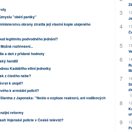
Zá
rofy
12
ůmyslu "obětí paniky"
J
nisterstvu obrany ztratila její vlastní kopie utajeného
13
Če
(
oud legitimitu podvodného jednání?
15
Možná rozhřešení...
Ve
ia a daň z přidané hodnoty
14
ský handlíř
Ra
odnou Kaddáfího elitní jednotky
li
sk z čistého nebe?
14
ávrat k utopii?
St
zí
vého k armádní policii?
(
Slanina z Japonska: "Nešlo o exploze reaktorů, ani vodíkových
12
Ka
enzijní reformy
u
sah Vojenské policie v České televizi?
12
Po