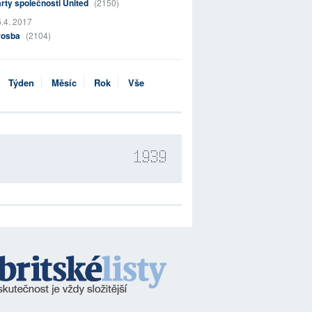
rty společnosti United
(2150)
.4. 2017
rosba
(2104)
Týden
Měsíc
Rok
Vše
1939