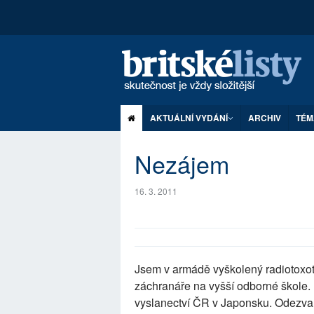
AKTUÁLNÍ VYDÁNÍ
ARCHIV
TÉM
Nezájem
16. 3. 2011
Jsem v armádě vyškolený radiotoxot
záchranáře na vyšší odborné škole.
vyslanectví ČR v Japonsku. Odezva: