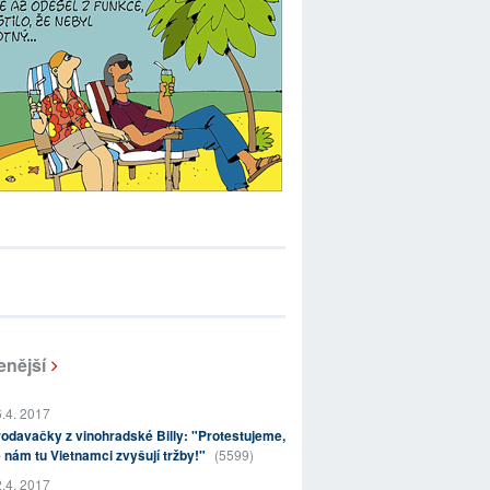
enější
.4. 2017
odavačky z vinohradské Billy: "Protestujeme,
 nám tu Vietnamci zvyšují tržby!"
(5599)
.4. 2017