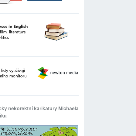
icky nekorektní karikatury Michaela
áka