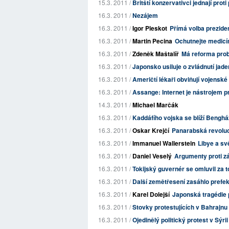
15.3. 2011 /
Britští konzervativci jednají pr
16.3. 2011 /
Nezájem
16.3. 2011 /
Igor Pleskot
Přímá volba prezide
16.3. 2011 /
Martin Pecina
Ochutnejte medicín
16.3. 2011 /
Zdeněk Maštalíř
Má reforma prob
16.3. 2011 /
Japonsko usiluje o zvládnutí jad
16.3. 2011 /
Američtí lékaři obviňují vojenské
16.3. 2011 /
Assange: Internet je nástrojem 
14.3. 2011 /
Michael Marčák
16.3. 2011 /
Kaddáfího vojska se blíží Benghá
16.3. 2011 /
Oskar Krejčí
Panarabská revolu
16.3. 2011 /
Immanuel Wallerstein
Libye a sv
16.3. 2011 /
Daniel Veselý
Argumenty proti zá
16.3. 2011 /
Tokijský guvernér se omluvil za t
16.3. 2011 /
Další zemětřesení zasáhlo prefe
16.3. 2011 /
Karel Dolejší
Japonská tragédie 
16.3. 2011 /
Stovky protestujících v Bahrajnu
16.3. 2011 /
Ojedinělý politický protest v Sýrii