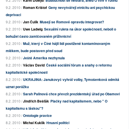
9.2. 2010 /
Karel Dolejší
Budoucnost se nestará, aneb O víře v rutinu
9.2. 2010 /
Roman Krištof
Geny nevytvářejí etnicitu ani psychickou
deprivaci
9.2. 2010 /
Jan Čulík
Musejí se Romové opravdu integrovat?
9.2. 2010 /
Uwe Ladwig
Sexuální ruleta na úkor společnosti, neboli o
bohužel často zamlčovaném příživnictví
9.2. 2010 /
Muž, který v Číně hájil lidi postižené kontaminovaným
mlékem, bude postaven před soud
9.2. 2010 /
Ještě Amerika nezhynula
8.2. 2010 /
Václav David
České sociální fórum a snahy o reformu
kapitalistické společnosti
8.2. 2010 /
UKRAJINA: Janukovyč vyhrál volby, Tymošenková odmítá
uznat porážku
8.2. 2010 /
Sarah Palinová chce převzít prezidentský úřad po Obamovi
8.2. 2010 /
Jindřich Bešťák
Plačky nad kapitalismem, nebo " O
kapitalismu s láskou"?
8.2. 2010 /
Ontologie pravice
8.2. 2010 /
Michal Kuklík
Hnusní politici