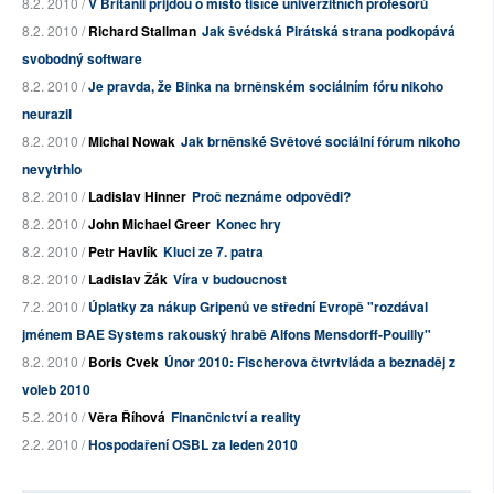
8.2. 2010 /
V Británii přijdou o místo tisíce univerzitních profesorů
8.2. 2010 /
Richard Stallman
Jak švédská Pirátská strana podkopává
svobodný software
8.2. 2010 /
Je pravda, že Binka na brněnském sociálním fóru nikoho
neurazil
8.2. 2010 /
Michal Nowak
Jak brněnské Světové sociální fórum nikoho
nevytrhlo
8.2. 2010 /
Ladislav Hinner
Proč neznáme odpovědi?
8.2. 2010 /
John Michael Greer
Konec hry
8.2. 2010 /
Petr Havlík
Kluci ze 7. patra
8.2. 2010 /
Ladislav Žák
Víra v budoucnost
7.2. 2010 /
Úplatky za nákup Gripenů ve střední Evropě "rozdával
jménem BAE Systems rakouský hrabě Alfons Mensdorff-Pouilly"
8.2. 2010 /
Boris Cvek
Únor 2010: Fischerova čtvrtvláda a beznaděj z
voleb 2010
5.2. 2010 /
Věra Říhová
Finančnictví a reality
2.2. 2010 /
Hospodaření OSBL za leden 2010