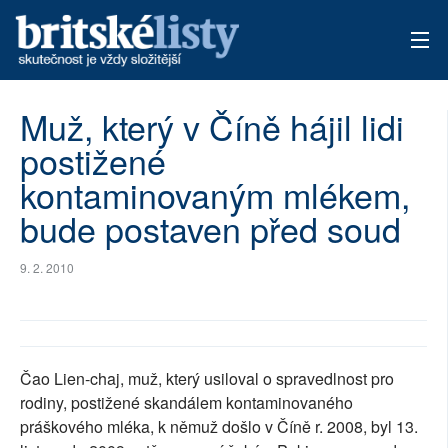
AKTUÁLNÍ VYDÁNÍ
Muž, který v Číně hájil lidi
postižené
ARCHIV
kontaminovaným mlékem,
TÉMATA
bude postaven před soud
AUTOŘI
9. 2. 2010
PŘÍSPĚVKY NA PROVOZ
Čao Lien-chaj, muž, který usiloval o spravedlnost pro
rodiny, postižené skandálem kontaminovaného
práškového mléka, k němuž došlo v Číně r. 2008, byl 13.