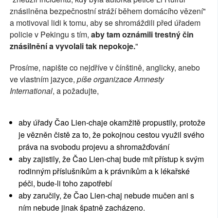
znásilněna bezpečnostní stráží během domácího vězení"
a motivoval lidi k tomu, aby se shromáždili před úřadem
policie v Pekingu s tím,
aby tam oznámili trestný čin
znásilnění a vyvolali tak nepokoje.
"
Prosíme, napište co nejdříve v čínštině, anglicky, anebo
ve vlastním jazyce,
píše organizace Amnesty
International
, a požadujte,
aby úřady Čao Lien-chaje okamžitě propustily, protože
je vězněn čistě za to, že pokojnou cestou využil svého
práva na svobodu projevu a shromažďování
aby zajistily, že Čao Lien-chaj bude mít přístup k svým
rodinným příslušníkům a k právníkům a k lékařské
péči, bude-li toho zapotřebí
aby zaručily, že Čao Lien-chaj nebude mučen ani s
ním nebude jinak špatně zacházeno.