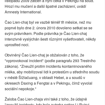
listopadu 2009 zatčen a nyní čeká v Pekingu na soud.
Hrozí mu mučení a další špatné zacházení, uvádí
Amnesty International.
Čao Lien-chaj byl ve vazbě téměř tři měsíce, než mu
poprvé bylo dne 2. února 2010 dovoleno setkat se se
svým právníkem. Podle právníka je Čao Lien-chaj
intenzivně vyslýchán šesti různými vyšetřovateli, někdy
uprostřed noci.
Obviněný Čao Lien-chaj je obžalován z toho, že
"vyprovokoval incident" (podle paragrafu 293 Trestního
zákona). "Zneužil protim incidentu kontaminovaného
mléka, aby mobilizoval lidi k protestům u středního soudu
v městě Šižiačuang, v oblasti Hebei, a u soudů v
okresech Daxing a Fengtai a v Pekingu, čímž vyvolal
sociální nepokoje."
Žaloba Čao Lien-chaja viní také z toho, že údajně
"zneužil incidentu, kdy byla autorka petice Li Ruirui