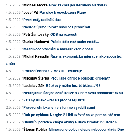
4.5. 2009 /
Michael Moore
Proč zavřeli jen Bernieho Madoffa?
4.5. 2009 /
Josef Vít
Pár slov k osvobození Plzně
4.5. 2009 /
První máj, radikálů čas
4.5. 2009 /
Naštěstí jsme to rozehnali bez problémů
4.5. 2009 /
Petr Žantovský
ODS na rozcestí
4.5. 2009 /
Zuzka Hudcová
Pršelo déle než sedm neděl...
4.5. 2009 /
Masifikace vzdělání a masakr vzdělanosti
4.5. 2009 /
Michal Kesudis
Řízená ekonomická migrace jako spouštěč
změn
4.5. 2009 /
Prasečí chřipka v Mexiku "oslabuje"
4.5. 2009 /
Miloslav Štěrba
Proti jaké chřipce poslouží gripeny?
4.5. 2009 /
Ladislav Žák
Bábkový režim bez bábkára...?!?
4.5. 2009 /
Netanjahua údajně čeká kolize s Obamovou administrativou
4.5. 2009 /
Vztahy Rusko - NATO procházejí krizí
2.5. 2009 /
Prasečí chřipku jsme si umně vyrobili sami
4.5. 2009 /
Rok po cyklonu Nargis: 21 lidí uvězněno za pomoc obětem
3.5. 2009 /
Obamův poradce chápe obavy Ruska z radaru v Brdech
1.5. 2009 /
Štěpán Kotrba
Mimořádné volby nejspíš nebudou, vláda Dne