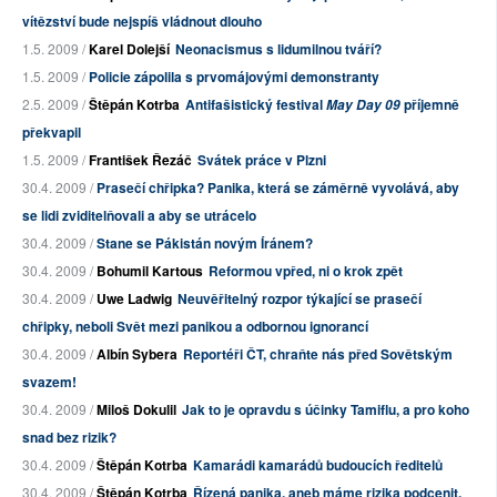
vítězství bude nejspíš vládnout dlouho
1.5. 2009 /
Karel Dolejší
Neonacismus s lidumilnou tváří?
1.5. 2009 /
Policie zápolila s prvomájovými demonstranty
2.5. 2009 /
Štěpán Kotrba
Antifašistický festival
příjemně
May Day 09
překvapil
1.5. 2009 /
František Řezáč
Svátek práce v Plzni
30.4. 2009 /
Prasečí chřipka? Panika, která se záměrně vyvolává, aby
se lidi zviditelňovali a aby se utrácelo
30.4. 2009 /
Stane se Pákistán novým Íránem?
30.4. 2009 /
Bohumil Kartous
Reformou vpřed, ni o krok zpět
30.4. 2009 /
Uwe Ladwig
Neuvěřitelný rozpor týkající se prasečí
chřipky, neboli Svět mezi panikou a odbornou ignorancí
30.4. 2009 /
Albín Sybera
Reportéři ČT, chraňte nás před Sovětským
svazem!
30.4. 2009 /
Miloš Dokulil
Jak to je opravdu s účinky Tamiflu, a pro koho
snad bez rizik?
30.4. 2009 /
Štěpán Kotrba
Kamarádi kamarádů budoucích ředitelů
30.4. 2009 /
Štěpán Kotrba
Řízená panika, aneb máme rizika podcenit,