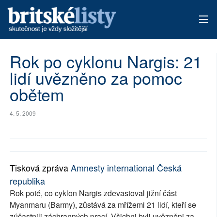
AKTUÁLNÍ VYDÁNÍ
Rok po cyklonu Nargis: 21
lidí uvězněno za pomoc
ARCHIV
obětem
TÉMATA
4. 5. 2009
AUTOŘI
PŘÍSPĚVKY NA PROVOZ
Tisková zpráva
Amnesty international Česká
republika
Rok poté, co cyklon Nargis zdevastoval jižní část
Myanmaru (Barmy), zůstává za mřížemi 21 lidí, kteří se
zúčastnili záchranných prací. Všichni byli uvězněni za