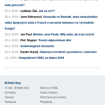
nebo přecenit?
30.4. 2009 /
Ladislav Žák
Jak na to?!?
30.4. 2009 /
Jana Ridvanová
Genocida ve Rwandě, nebo neokoloniální
válka Spojených států s Francií o nerostné bohatství ve východním
Kongu?
30.4. 2009 /
Jan Paul
Monitor Jana Paula: Milý státe, jdi si po svých!
30.4. 2009 /
Petr Wagner
Trestní odpovědnost dětí
30.4. 2009 /
Antiekologická ekonomie
30.4. 2009 /
Daniel Veselý
Obamovo čtvrtletní vysvědčení v zahraničí
4.5. 2009 /
Hospodaření OSBL za duben 2009
Britské listy
O nás - Britské listy
Stanovy OSBL
Kontakty
Vzkaz redakci
Opravy
Informace pro autory
Reklama
Příspěvky