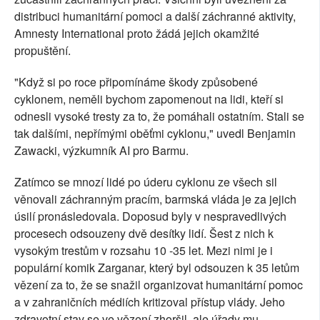
distribuci humanitární pomoci a další záchranné aktivity,
Amnesty International proto žádá jejich okamžité
propuštění.
"Když si po roce připomínáme škody způsobené
cyklonem, neměli bychom zapomenout na lidi, kteří si
odnesli vysoké tresty za to, že pomáhali ostatním. Stali se
tak dalšími, nepřímými oběťmi cyklonu," uvedl Benjamin
Zawacki, výzkumník AI pro Barmu.
Zatímco se mnozí lidé po úderu cyklonu ze všech sil
věnovali záchranným pracím, barmská vláda je za jejich
úsilí pronásledovala. Doposud byly v nespravedlivých
procesech odsouzeny dvě desítky lidí. Šest z nich k
vysokým trestům v rozsahu 10 -35 let. Mezi nimi je i
populární komik Zarganar, který byl odsouzen k 35 letům
vězení za to, že se snažil organizovat humanitární pomoc
a v zahraničních médiích kritizoval přístup vlády. Jeho
zdravotní stav se ve vězení zhoršil, ale úřady mu