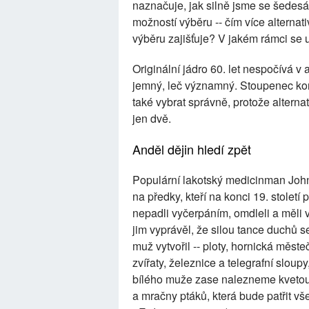
naznačuje, jak silně jsme se šedesát
možností výběru -- čím více alterna
výběru zajišťuje? V jakém rámci se
Originální jádro 60. let nespočívá v a
jemný, leč významný. Stoupenec kont
také vybrat správně, protože alterna
jen dvě.
Anděl dějin hledí zpět
Populární lakotský medicinman Jo
na předky, kteří na konci 19. století 
nepadli vyčerpáním, omdleli a měli vi
jim vyprávěl, že silou tance duchů s
muž vytvořil -- ploty, hornická měst
zvířaty, železnice a telegrafní slou
bílého muže zase nalezneme kvetoucí
a mračny ptáků, která bude patřit vš