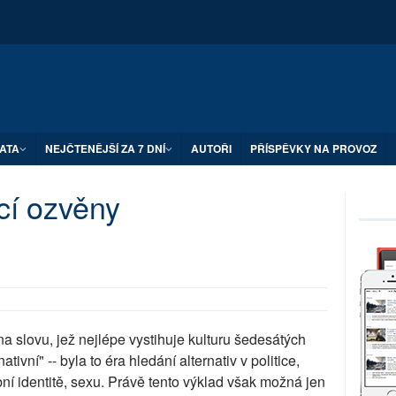
ATA
NEJČTENĚJŠÍ ZA 7 DNÍ
AUTOŘI
PŘÍSPĚVKY NA PROVOZ
cí ozvěny
 slovu, jež nejlépe vystihuje kulturu šedesátých
ativní" -- byla to éra hledání alternativ v politice,
ní identitě, sexu. Právě tento výklad však možná jen