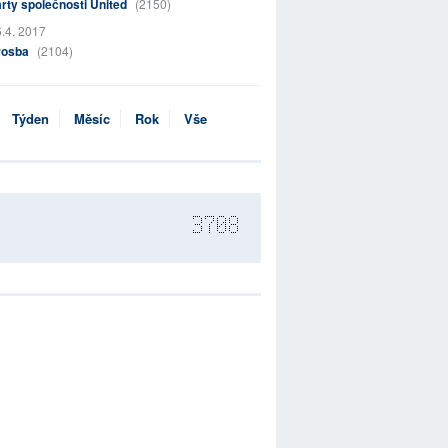
rty společnosti United
(2150)
.4. 2017
rosba
(2104)
Týden
Měsíc
Rok
Vše
3708