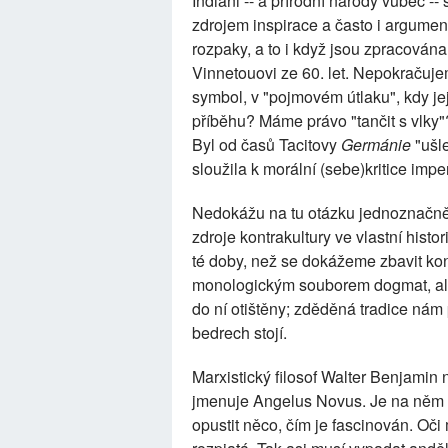
Indiáni -- a přírodní národy vůbec --
zdrojem inspirace a často i argumen
rozpaky, a to i když jsou zpracována
Vinnetouovi ze 60. let. Nepokračujem
symbol, v "pojmovém útlaku", kdy je
příběhu? Máme právo "tančit s vlky
Byl od časů Tacitovy
Germánie
"ušle
sloužila k morální (sebe)kritice imper
Nedokážu na tu otázku jednoznačně 
zdroje kontrakultury ve vlastní histo
té doby, než se dokážeme zbavit konf
monologickým souborem dogmat, ale 
do ní otištěny; zděděná tradice nám 
bedrech stojí.
Marxistický filosof Walter Benjamin n
jmenuje Angelus Novus. Je na něm v
opustit něco, čím je fascinován. Oči