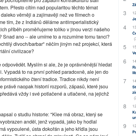
 se pochopitelně pro západní kontrakulturu stali
Zá
tem. Přesto cítím nad popularitou těchto témat
12
 daleko věrněji a zajímavěji než ve filmech o
J
e tím, že z Indiánů děláme antiimperialistický
13
jich příběh proměňujeme toliko v jinou verzi našeho
Če
"? Snad ano -- ale umíme to a rozumíme tomu tanci?
(
chtilý divoch/barbar" něčím jiným než projekcí, která
15
iální civilizace?
Ve
14
odpovědět. Myslím si ale, že je oprávněnější hledat
Ra
rii. Vypadá to na první pohled paradoxně, ale jen do
li
ormistického čtení tradice. Tradice nikdy není
14
právě naopak historií rozporů, zápasů, které jsou
St
zí
předává vždy i své potlačené a utlačené, na jejichž
(
12
Ka
apsal o studiu historie: "Klee má obraz, který se
u
yobrazen anděl, jenž vypadá, jako by hodlal
12
 má vypoulené, ústa dokořán a jeho křídla jsou
Po