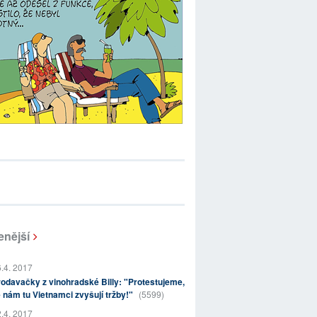
enější
.4. 2017
odavačky z vinohradské Billy: "Protestujeme,
 nám tu Vietnamci zvyšují tržby!"
(5599)
.4. 2017