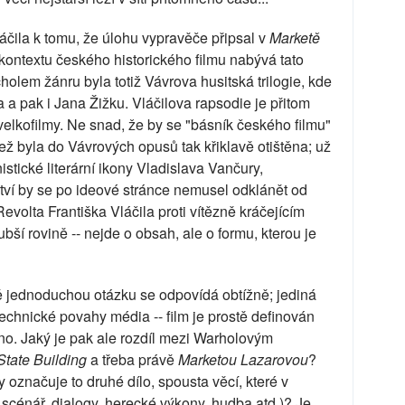
áčila k tomu, že úlohu vypravěče připsal v
Marketě
ontextu českého historického filmu nabývá tato
olem žánru byla totiž Vávrova husitská trilogie, kde
 a pak i Jana Žižku. Vláčilova rapsodie je přitom
elkofilmy. Ne snad, že by se "básník českého filmu"
 jež byla do Vávrových opusů tak křiklavě otištěna; už
stické literární ikony Vladislava Vančury,
ství by se po ideové stránce nemusel odklánět od
Revolta Františka Vláčila proti vítězně kráčejícím
ší rovině -- nejde o obsah, ale o formu, kterou je
vě jednoduchou otázku se odpovídá obtížně; jediná
chnické povahy média -- film je prostě definován
eno. Jaký je pak ale rozdíl mezi Warholovým
State Building
a třeba právě
Marketou Lazarovou
?
y označuje to druhé dílo, spousta věcí, které v
scénář, dialogy, herecké výkony, hudba atd.)? Je