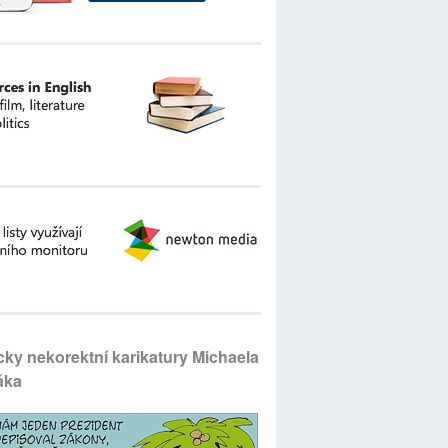
icky nekorektní karikatury Michaela
áka