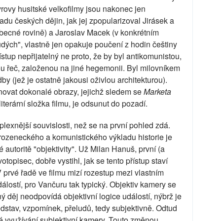
vrovy husitské velkofilmy jsou nakonec jen
ladu českých dějin, jak jej zpopularizoval Jirásek a
obecné rovině) a Jaroslav Macek (v konkrétním
 chudých", vlastně jen opakuje poučení z hodin češtiny
řístup nepřijatelný ne proto, že by byl antikomunistou,
vou řeč, založenou na jiné hegemonii. Byl milovníkem
y (jež je ostatně jakousi oživlou architekturou).
ovat dokonalé obrazy, jejichž sledem se
Marketa
literární složka filmu, je odsunut do pozadí.
exnější souvislosti, než se na první pohled zdá.
brozeneckého a komunistického výkladu historie je
 autoritě "objektivity". Už Milan Hanuš, první (a
otopisec, dobře vystihl, jak se tento přístup staví
V prvé řadě ve filmu mizí rozestup mezi vlastním
álostí, pro Vančuru tak typický. Objektiv kamery se
ý děj neodpovídá objektivní logice událostí, nýbrž je
edstav, vzpomínek, přeludů, tedy subjektivně. Odtud
é využívání subjektivní kamery. Touto změnou