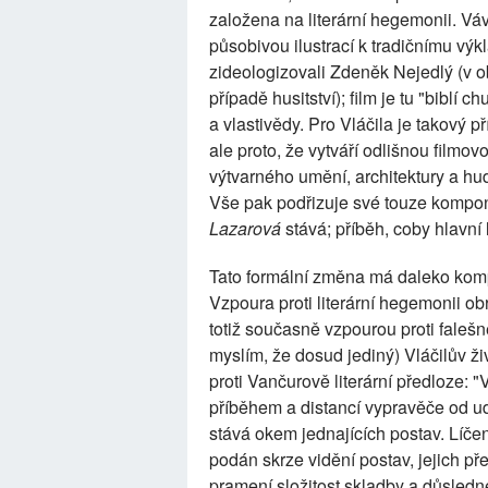
založena na literární hegemonii. Vá
působivou ilustrací k tradičnímu výk
zideologizovali Zdeněk Nejedlý (v 
případě husitství); film je tu "biblí
a vlastivědy. Pro Vláčila je takový p
ale proto, že vytváří odlišnou filmo
výtvarného umění, architektury a hudb
Vše pak podřizuje své touze kompon
Lazarová
stává; příběh, coby hlavní 
Tato formální změna má daleko kompl
Vzpoura proti literární hegemonii o
totiž současně vzpourou proti falešné
myslím, že dosud jediný) Vláčilův živ
proti Vančurově literární předloze: "
příběhem a distancí vypravěče od ud
stává okem jednajících postav. Líčen
podán skrze vidění postav, jejich př
pramení složitost skladby a důsledn