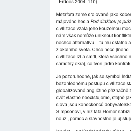
- Erdoes 2004: 110)
Metafora země srolované jako kober
májového hesla
Pod dlažbou je plá
civilizace vzala jeho kouzelnou moc 
nám však nemůže uniknout konfliktn
nechce alternativu -- tu mu ostatně
z okolního světa. Chce něco jiného --
civilizace lži a smrti, která všechno
samotný okraj, co tvoří jádro kontraku
Je pozoruhodné, jak se symbol Indi
bezohlednému postupu civilizace sta
globalizované angličtině příznačně
svět vlastně neexistujeme, stejně ja
slova jsou koneckonců dobyvatelská)
Simpsonovi, v níž táta Homer nabízí
nouzi, pomoc a slavnostně je ujišťuje