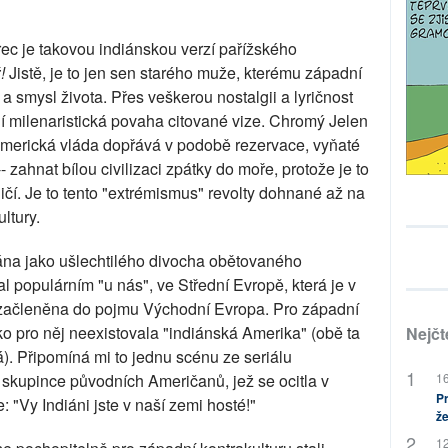
ec je takovou indiánskou verzí pařížského
ž!
Jistě, je to jen sen starého muže, kterému západní
a smysl života. Přes veškerou nostalgii a lyričnost
í milenaristická povaha citované vize. Chromý Jelen
 americká vláda dopřává v podobě rezervace, vyňaté
 zahnat bílou civilizaci zpátky do moře, protože je to
 ničí. Je to tento "extrémismus" revolty dohnané až na
ltury.
ána jako ušlechtilého divocha obětovaného
l populárním "u nás", ve Střední Evropě, která je v
 začleněna do pojmu Východní Evropa. Pro západní
ko pro něj neexistovala "indiánská Amerika" (obě ta
Nejčt
. Připomíná mi to jednu scénu ze seriálu
 skupince původních Američanů, jež se ocitla v
16
Pr
: "Vy Indiáni jste v naší zemi hosté!"
že
12