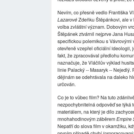
Nevím, co přesně vedlo Františka Vl
Lazarové
Zdeňku Štěpánkovi, ale v k
volba zvláštní význam. Dobovým vrch
Štěpánek ztvárnil nejprve Jana Husa
specifickou polemikou s Vávrovými v
otevřeně vzepřel oficiální ideologii,
fakt, že zpracovával předlohu komuni
naznačuje, že Vláčilův výklad husit
linie Palacký -- Masaryk -- Nejedlý. 
dějinám se odehrávala na daleko hlub
určován.
Co je to vůbec film? Na tuto zdánli
nezpochybnitelná odpověď se týká te
materiálem, na který je dílo zachyc
mnohahodinovým záběrem
Empire 
Nepatří do slova film v okamžiku, kd
prvním případě chybí (propracovaný 