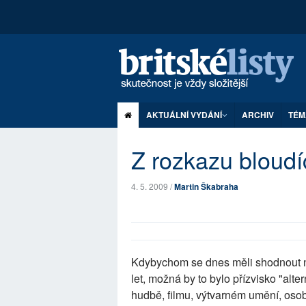
AKTUÁLNÍ VYDÁNÍ
ARCHIV
TÉM
Z rozkazu bloudí
4. 5. 2009 /
Martin Škabraha
Kdybychom se dnes měli shodnout na
let, možná by to bylo přízvisko "altern
hudbě, filmu, výtvarném umění, osob