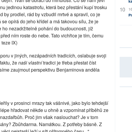
 dějin. Tváří se obrací do minulosti. Co se nám jeví
ka
dnu jedinou katastrofu, která bez přestání kupí trosku
16
 by prodlel, rád by vzbudil mrtvé a spravil, co je
P
rá se opírá do jeho křídel a má takovou sílu, že je
e ho nezadržitelně pohání do budoucnosti, jíž
před ním roste do nebe. Tato vichřice je tím, čemu
 teze IX)
oporu v jiných, nezápadních tradicích, oslabuje svoji
faktu, že
naši vlastní
tradici je třeba přestat číst
Musíme zaujmout perspektivu Benjaminova anděla
ily v prosinci mrazy tak vášnivé, jako bylo tehdejší
u lépe hřadovat někde u ohně a vzpomínat příběhů ze
á nazdařbůh. Proč jim však naslouchat? Je v tom
psány? Zbůhdarma. Namátkou. Z potřeby básně. Z
věci nejstarší leží v síti přítomného času..."