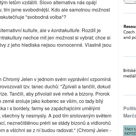
ým letům vzdálili. Slovo alternativa nás opájí
tiv, tím jsme svobodnější. Kdo ale samotnou možnost
 uskutečňuje "svobodná volba"?
lternativní kultuře, ale v
kontrakultuře
. Rozdíl je
rakultury nechce mít jen možnost si vybrat; chce si
tivy z jeho hlediska nejsou rovnocenné. Vlastně jsou
hn Chromý Jelen v jednom svém vyprávění vzpomíná
provozovali tzv. tanec duchů: "Zpívali a tančili, dokud
ze. Tančili, aby přivolali své mrtvé a bizony. Prorok
e země sroluje jako koberec se vším, co tady bílý
ečka i s bordely, farmy se zapáchajícími umělými
Polit
py, všechny ty nesmysly. A pod tím srolovaným světem
Marč
, neznečištěnou prérii se stády bizonů a vidlorohů
em a všichni se z ní budou radovat." (Chromý Jelen -