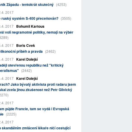
nik Západu - tentokrát skutečný
(4253)
.4. 2017
e ruský systém S-400 přeceňován?
(3505)
.4. 2017
Bohumil Kartous
ši volí negramotné politiky, nemají na výběr
3289)
.4. 2017
Boris Cvek
likonoční příběh a pravda
(2462)
.4. 2017
Karel Dolejší
ději otevřenou republiku než "kritický
beralismus"
(2442)
.4. 2017
Karel Dolejší
rach? Jako bývalý aktivista proti radaru jsem
skal zcela jinou zkušenost než Petr Glivický
2270)
.4. 2017
m půjde Francie, tam se vydá i Evropská
nie
(2225)
.4. 2017
 skandálním zmlácení lékaře ničí cestující