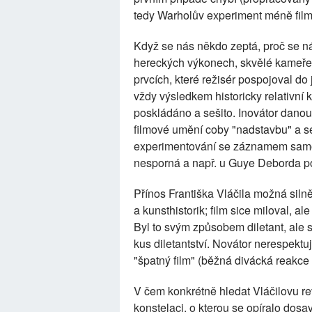
tedy Warholův experiment méně fi
Když se nás někdo zeptá, proč se ná
hereckých výkonech, skvělé kameře,
prvcích, které režisér pospojoval do
vždy výsledkem historicky relativní 
poskládáno a sešito. Inovátor danou k
filmové umění coby "nadstavbu" a se
experimentování se záznamem samotn
nesporná a např. u Guye Deborda po
Přínos Františka Vláčila možná silně 
a kunsthistorik; film sice miloval, 
Byl to svým způsobem diletant, ale 
kus diletantství. Novátor nerespektuj
"špatný film" (běžná divácká reakc
V čem konkrétně hledat Vláčilovu re
konstelaci, o kterou se opíralo dos