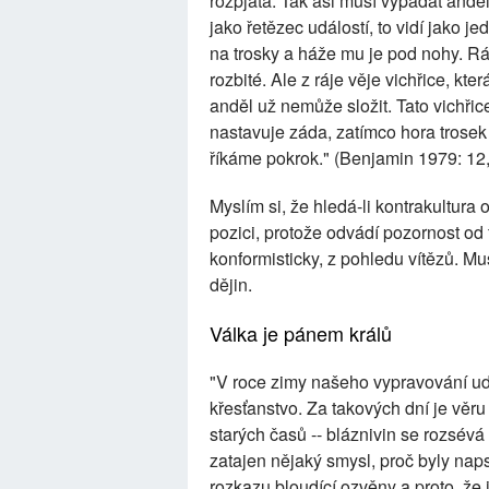
rozpjatá. Tak asi musí vypadat anděl
jako řetězec událostí, to vidí jako je
na trosky a háže mu je pod nohy. Rád
rozbité. Ale z ráje věje vichřice, kte
anděl už nemůže složit. Tato vichřic
nastavuje záda, zatímco hora trosek 
říkáme pokrok." (Benjamin 1979: 12,
Myslím si, že hledá-li kontrakultura 
pozici, protože odvádí pozornost od 
konformisticky, z pohledu vítězů. 
dějin.
Válka je pánem králů
"V roce zimy našeho vypravování udeř
křesťanstvo. Za takových dní je věr
starých časů -- bláznivin se rozsév
zatajen nějaký smysl, proč byly na
rozkazu bloudící ozvěny a proto, že i 