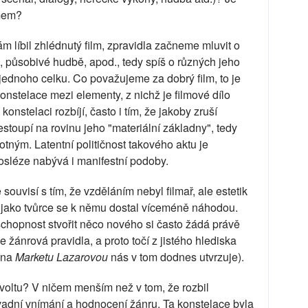
lmem?
m líbil zhlédnutý film, zpravidla začneme mluvit o
 působivé hudbě, apod., tedy spíš o různých jeho
 jednoho celku. Co považujeme za dobrý film, to je
konstelace mezi elementy, z nichž je filmové dílo
onstelaci rozbíjí, často i tím, že jakoby zruší
stoupí na rovinu jeho "materiální základny", tedy
ým. Latentní političnost takového aktu je
sléze nabývá i manifestní podoby.
souvisí s tím, že vzděláním nebyl filmař, ale estetik
ale jako tvůrce se k němu dostal víceméně náhodou.
schopnost stvořit něco nového si často žádá právě
e žánrová pravidla, a proto točí z jistého hlediska
e na
Marketu Lazarovou
nás v tom dodnes utvrzuje).
voltu? V ničem menším než v tom, že rozbil
avadní vnímání a hodnocení žánru. Ta konstelace byla