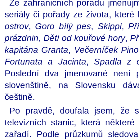
Ze zahraničních pořadů jmenuj
seriály či pořady ze života, které 
ostrov
,
Goro bílý pes
,
Skippi
,
Př
prázdnin
,
Děti od kouřové hory
,
Př
kapitána Granta
,
Večerníček Pino
Fortunata a Jacinta
,
Spadla z 
Poslední dva jmenované není p
slovenštině, na Slovensku dáv
češtině.
Po pravdě, doufala jsem, že 
televizních stanic, která někter
zařadí. Podle průzkumů sledovan