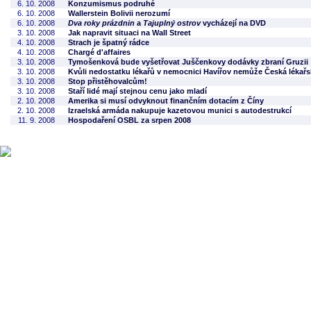
6. 10. 2008
Konzumismus podruhé
6. 10. 2008
Wallerstein Bolivii nerozumí
6. 10. 2008
Dva roky prázdnin
a
Tajuplný ostrov
vycházejí na DVD
3. 10. 2008
Jak napravit situaci na Wall Street
4. 10. 2008
Strach je špatný rádce
4. 10. 2008
Chargé d'affaires
3. 10. 2008
Tymošenková bude vyšetřovat Juščenkovy dodávky zbraní Gruzii
3. 10. 2008
Kvůli nedostatku lékařů v nemocnici Havířov nemůže Česká lékařsk
3. 10. 2008
Stop přistěhovalcům!
3. 10. 2008
Staří lidé mají stejnou cenu jako mladí
2. 10. 2008
Amerika si musí odvyknout finančním dotacím z Číny
2. 10. 2008
Izraelská armáda nakupuje kazetovou munici s autodestrukcí
11. 9. 2008
Hospodaření OSBL za srpen 2008