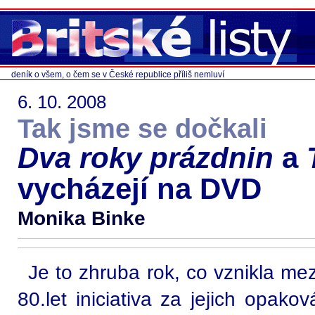
deník o všem, o čem se v České republice příliš nemluví
6. 10. 2008
Tak jsme se dočkali
Dva roky prázdnin
a
vycházejí na DVD
Monika Binke
Je to zhruba rok, co vznikla mez
80.let iniciativa za jejich opakov