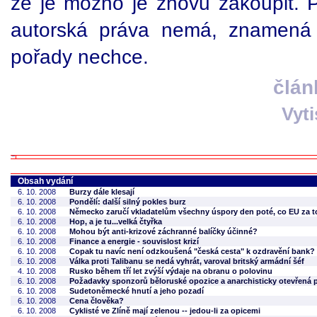
že je možno je znovu zakoupit.
autorská práva nemá, znamená t
pořady nechce.
člán
Vyt
Obsah vydání
6. 10. 2008
Burzy dále klesají
6. 10. 2008
Pondělí: další silný pokles burz
6. 10. 2008
Německo zaručí vkladatelům všechny úspory den poté, co EU za tot
6. 10. 2008
Hop, a je tu...velká čtyřka
6. 10. 2008
Mohou být anti-krizové záchranné balíčky účinné?
6. 10. 2008
Finance a energie - souvislost krizí
6. 10. 2008
Copak tu navíc není odzkoušená "česká cesta" k ozdravění bank?
6. 10. 2008
Válka proti Talibanu se nedá vyhrát, varoval britský armádní šéf
4. 10. 2008
Rusko během tří let zvýší výdaje na obranu o polovinu
6. 10. 2008
Požadavky sponzorů běloruské opozice a anarchisticky otevřená 
6. 10. 2008
Sudetoněmecké hnutí a jeho pozadí
6. 10. 2008
Cena člověka?
6. 10. 2008
Cyklisté ve Zlíně mají zelenou -- jedou-li za opicemi