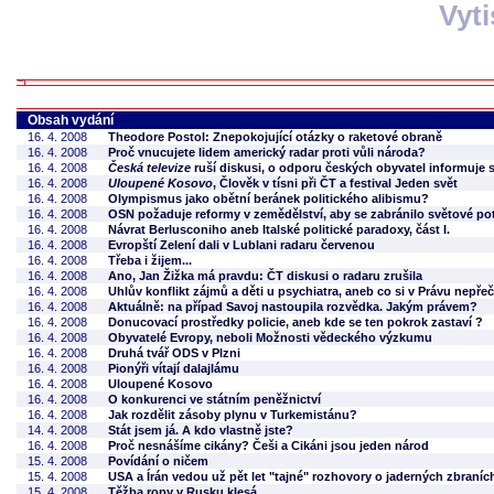
Vyt
Obsah vydání
16. 4. 2008
Theodore Postol: Znepokojující otázky o raketové obraně
16. 4. 2008
Proč vnucujete lidem americký radar proti vůli národa?
16. 4. 2008
Česká televize
ruší diskusi, o odporu českých obyvatel informuje
16. 4. 2008
Uloupené Kosovo
, Člověk v tísni při ČT a festival Jeden svět
16. 4. 2008
Olympismus jako obětní beránek politického alibismu?
16. 4. 2008
OSN požaduje reformy v zemědělství, aby se zabránilo světové pot
16. 4. 2008
Návrat Berlusconiho aneb Italské politické paradoxy, část I.
16. 4. 2008
Evropští Zelení dali v Lublani radaru červenou
16. 4. 2008
Třeba i žijem...
16. 4. 2008
Ano, Jan Žižka má pravdu: ČT diskusi o radaru zrušila
16. 4. 2008
Uhlův konflikt zájmů a děti u psychiatra, aneb co si v Právu nepřeč
16. 4. 2008
Aktuálně: na případ Savoj nastoupila rozvědka. Jakým právem?
16. 4. 2008
Donucovací prostředky policie, aneb kde se ten pokrok zastaví ?
16. 4. 2008
Obyvatelé Evropy, neboli Možnosti vědeckého výzkumu
16. 4. 2008
Druhá tvář ODS v Plzni
16. 4. 2008
Pionýři vítají dalajlámu
16. 4. 2008
Uloupené Kosovo
16. 4. 2008
O konkurenci ve státním peněžnictví
16. 4. 2008
Jak rozdělit zásoby plynu v Turkemistánu?
14. 4. 2008
Stát jsem já. A kdo vlastně jste?
16. 4. 2008
Proč nesnášíme cikány? Češi a Cikáni jsou jeden národ
15. 4. 2008
Povídání o ničem
15. 4. 2008
USA a Írán vedou už pět let "tajné" rozhovory o jaderných zbraníc
15. 4. 2008
Těžba ropy v Rusku klesá