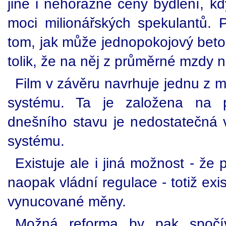
jiné i nehorázné ceny bydlení, kd
moci milionářských spekulantů. P
tom, jak může jednopokojový beto
tolik, že na něj z průměrné mzdy ne
Film v závěru navrhuje jednu z 
systému. Ta je založena na p
dnešního stavu je nedostatečná 
systému.
Existuje ale i jiná možnost - že 
naopak vládní regulace - totiž exi
vynucované měny.
Možná reforma by pak spočíva