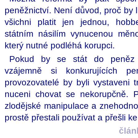
peněžnictví. Není důvod, proč by 
všichni platit jen jednou, ho
státním násilím vynucenou měn
který nutné podléhá korupci.
Pokud by se stát do peněz n
vzájemně si konkurujících pe
provozovatelé by byli vystaveni t
nuceni chovat se nekorupčně. P
zlodějské manipulace a znehodnoc
prostě přestali používat a přešli k
člán