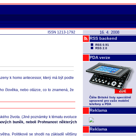
ISSN 1213-1792
16. 4. 2008
RSS backend
RSS 0.91
RSS 2.0
PDA verze
iřazeny k homo antecessor, který má být podle
ího člověka, nebo otázce, co to znamená, že
Čtěte Britské listy speciálně
upravené pro vaše mobilní
telefony a PDA
Reklama
kého života. (Jiné poznámky k tématu evoluce
vých buněk, neboli Prohnanost některých
Reklama
na. Politikové se shodli na základě většiny