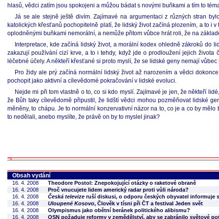
hlasů, vědci zatím jsou spokojeni a můžou bádat s novými buňkami a tím to tém
Já se ale stejně ještě divím. Zajímavé na argumentaci z různých stran bylo,
katolických křesťanů pochopitelně platí, že lidský život začíná plozením, a to i v
oplodněnými buňkami nemorální, a nemůže přitom vůbce hrát roli, že na zákla
Interpretace, kde začíná lidský život, a morální kodex ohledně zákroků do lid
zakazují používání cizí krve, a to i tehdy, když jde o prodloužení jejich živ
léčebné účely. A někteří křesťané si proto myslí, že se lidské geny nemají vůbec 
Pro židy ale prý začíná normální lidský život až narozením a vědci dokon
pochopit jako aktivní a cílevědomé pokračování v lidské evoluci.
Nejde mi při tom vlastně o to, co si kdo myslí. Zajímavé je jen, že někteří lid
že Bůh taky cílevědomě připustil, že lidští vědci mohou pozměňovat lidské gen
měněny, to chápu. Je to normální konzervativní názor na to, co je a co by mělo 
to nedělali, anebo myslíte, že právě on by to myslel jinak?
Obsah vydání
16. 4. 2008
Theodore Postol: Znepokojující otázky o raketové obraně
16. 4. 2008
Proč vnucujete lidem americký radar proti vůli národa?
16. 4. 2008
Česká televize
ruší diskusi, o odporu českých obyvatel informuje
16. 4. 2008
Uloupené Kosovo
, Člověk v tísni při ČT a festival Jeden svět
16. 4. 2008
Olympismus jako obětní beránek politického alibismu?
16. 4. 2008
OSN požaduje reformy v zemědělství, aby se zabránilo světové pot