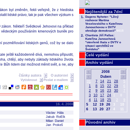
zákon byl změněn, řekli veřejně, že z hlediska
 platit lidské právo, tak je pak všechen výzkum s
arý zákon. Někteří Svědkové Jehovovi na příklad
blem s vědeckým používáním kmenových buněk pro
ní pozměňování lidských genů, což by se dalo
 stale ještě každodenně dívá, nemohou připustit,
Celé vydání
ha, chtějí, aby nebyly základy lidského života
Archiv vydání
ože Bůh lidem dal možnost měnit svět, a ne, aby
články autora
O autorovi
Vytisknout
Poslat e-mailem
16. 4. 2008
Václav Hála
Jakub Rolčík
Milan Daniel
Původní archiv
Jan Prokeš