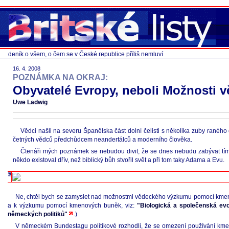
deník o všem, o čem se v České republice příliš nemluví
16. 4. 2008
POZNÁMKA NA OKRAJ:
Obyvatelé Evropy, neboli Možnosti
Uwe Ladwig
Vědci našli na severu Španělska část dolní čelisti s několika zuby raného 
četných vědců předchůdcem neandertálců a moderního člověka.
Čtenáři mých poznámek se nebudou divit, že se dnes nebudu zabývat tím, 
někdo existoval dřív, než biblický bůh stvořil svět a při tom taky Adama a Evu.
Ne, chtěl bych se zamyslet nad možnostmi vědeckého výzkumu pomocí kmeno
a k výzkumu pomocí kmenových buněk, viz:
"Biologická a společenská evol
německých politiků"
.)
V německém Bundestagu politikové rozhodli, že se omezení používání kme