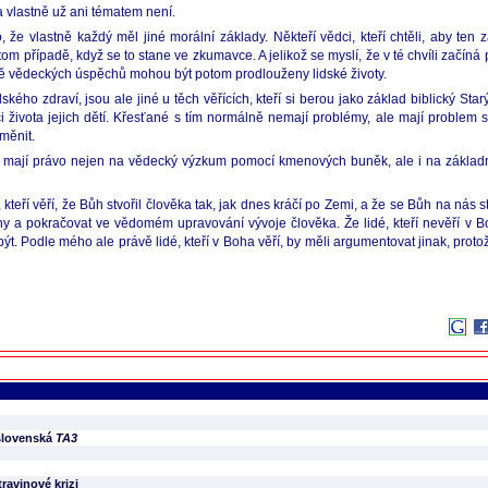
a vlastně už ani tématem není.
 že vlastně každý měl jiné morální základy. Někteří vědci, kteří chtěli, aby ten 
 tom případě, když se to stane ve zkumavce. A jelikož se myslí, že v té chvíli začíná
dě vědeckých úspěchů mohou být potom prodlouženy lidské životy.
ského zdraví, jsou ale jiné u těch věřících, kteří si berou jako základ biblický St
ota či života jejich dětí. Křesťané s tím normálně nemají problémy, ale mají pro
měnit.
ce mají právo nejen na vědecký výzkum pomocí kmenových buněk, ale i na základ
é, kteří věří, že Bůh stvořil člověka tak, jak dnes kráčí po Zemi, a že se Bůh na nás
y a pokračovat ve vědomém upravování vývoje člověka. Že lidé, kteří nevěří v Bo
být. Podle mého ale právě lidé, kteří v Boha věří, by měli argumentovat jinak, prot
 slovenská
TA3
ravinové krizi