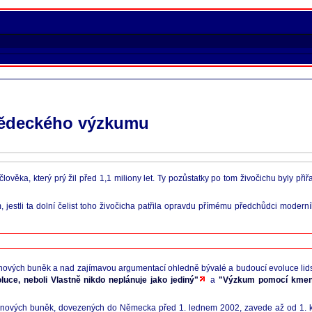
 vědeckého výzkumu
člověka, který prý žil před 1,1 miliony let. Ty pozůstatky po tom živočichu byly př
jestli ta dolní čelist toho živočicha patřila opravdu přímému předchůdci modern
vých buněk a nad zajímavou argumentací ohledně bývalé a budoucí evoluce lids
uce, neboli Vlastně nikdo neplánuje jako jediný"
a
"Výzkum pomocí kmeno
nových buněk, dovezených do Německa před 1. lednem 2002, zavede až od 1. květ