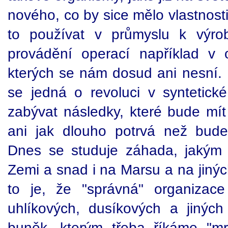
nového, co by sice mělo vlastnosti
to používat v průmyslu k výro
provádění operací například v 
kterých se nám dosud ani nesní. P
se jedná o revoluci v syntetické
zabývat následky, které bude mít 
ani jak dlouho potrvá než bud
Dnes se studuje záhada, jakým 
Zemi a snad i na Marsu a na jiný
to je, že "správná" organizace
uhlíkových, dusíkových a jiný
buněk, kterým třeba říkáme "m