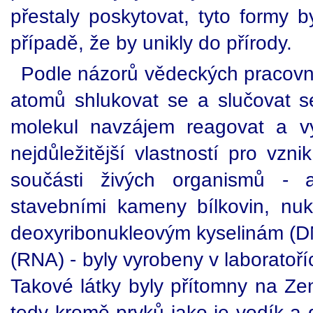
přestaly poskytovat, tyto formy 
případě, že by unikly do přírody.
Podle názorů vědeckých pracovní
atomů shlukovat se a slučovat 
molekul navzájem reagovat a vytv
nejdůležitější vlastností pro vzn
součásti živých organismů - a
stavebními kameny bílkovin, nukl
deoxyribonukleovým kyselinám (DN
(RNA) - byly vyrobeny v laboratoř
Takové látky byly přítomny na Zem
tedy kromě prvků jako je vodík a 