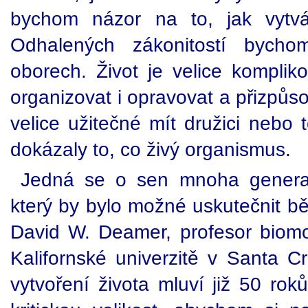
bychom názor na to, jak vytvář
Odhalených zákonitostí bycho
oborech. Život je velice kompli
organizovat i opravovat a přizpů
velice užitečné mít družici nebo 
dokázaly to, co živý organismus.
Jedná se o sen mnoha generac
který by bylo možné uskutečnit bě
David W. Deamer, profesor biomol
Kalifornské univerzitě v Santa C
vytvoření života mluví již 50 ro