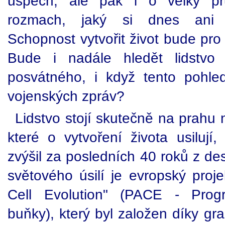
úspěch, ale pak i o velký pr
rozmach, jaký si dnes ani 
Schopnost vytvořit život bude pro
Bude i nadále hledět lidstvo
posvátného, i když tento pohle
vojenských zpráv?
Lidstvo stojí skutečně na prahu n
které o vytvoření života usilují
zvýšil za posledních 40 roků z des
světového úsilí je evropský proje
Cell Evolution" (PACE - Prog
buňky), který byl založen díky gra