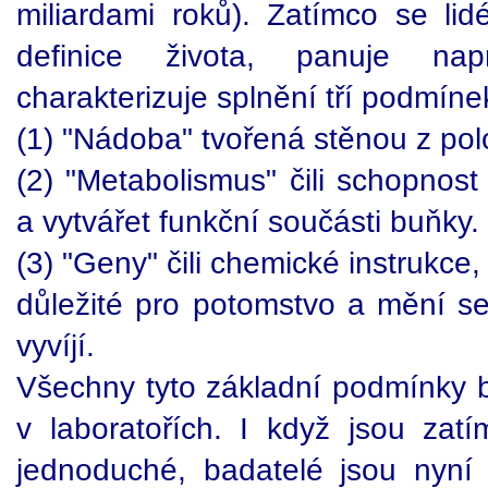
miliardami roků). Zatímco se lid
definice života, panuje na
charakterizuje splnění tří podmíne
(1) "Nádoba" tvořená stěnou z po
(2) "Metabolismus" čili schopnost
a vytvářet funkční součásti buňky.
(3) "Geny" čili chemické instrukce,
důležité pro potomstvo a mění se
vyvíjí.
Všechny tyto základní podmínky 
v laboratořích. I když jsou zatí
jednoduché, badatelé jsou nyní s