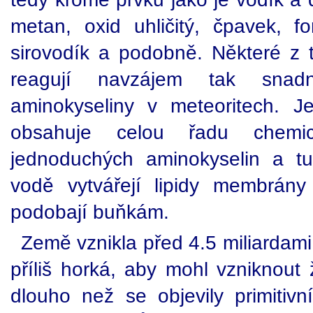
metan, oxid uhličitý, čpavek, fo
sirovodík a podobně. Některé z
reagují navzájem tak snad
aminokyseliny v meteoritech. J
obsahuje celou řadu chemic
jednoduchých aminokyselin a tu
vodě vytvářejí lipidy membrány
podobají buňkám.
Země vznikla před 4.5 miliardami 
příliš horká, aby mohl vzniknout ž
dlouho než se objevily primitivn