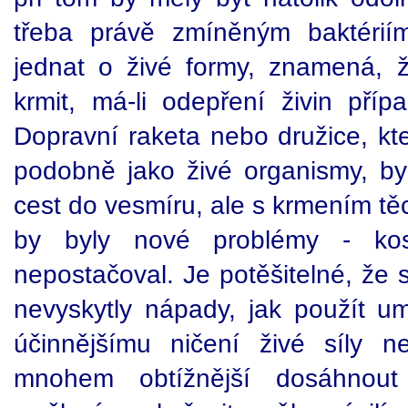
třeba právě zmíněným baktérií
jednat o živé formy, znamená, 
krmit, má-li odepření živin příp
Dopravní raketa nebo družice, kt
podobně jako živé organismy, by 
cest do vesmíru, ale s krmením tě
by byly nové problémy - ko
nepostačoval. Je potěšitelné, že 
nevyskytly nápady, jak použít u
účinnějšímu ničení živé síly n
mnohem obtížnější dosáhnou