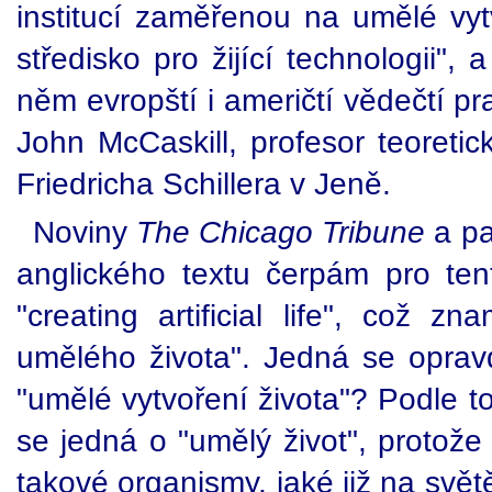
institucí zaměřenou na umělé vyt
středisko pro žijící technologii",
něm evropští i američtí vědečtí pra
John McCaskill, profesor teoretic
Friedricha Schillera v Jeně.
Noviny
The Chicago Tribune
a pa
anglického textu čerpám pro tent
"creating artificial life", což z
umělého života". Jedná se oprav
"umělé vytvoření života"? Podle t
se jedná o "umělý život", protože
takové organismy, jaké již na svět