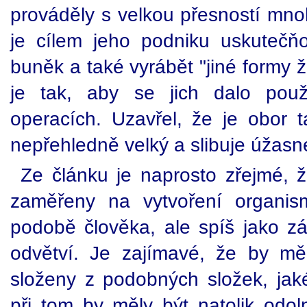
prováděly s velkou přesností mnoh
je cílem jeho podniku uskutečň
buněk a také vyrábět "jiné formy 
je tak, aby se jich dalo použ
operacích. Uzavřel, že je obor t
nepřehledně velký a slibuje úžasn
Ze článku je naprosto zřejmé,
zaměřeny na vytvoření organi
podobě člověka, ale spíš jako z
odvětví. Je zajímavé, že by mě
složeny z podobných složek, jaké
při tom by měly být natolik odo