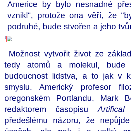
Americe by bylo nesnadné přesv
vznikl", protože ona věří, že "by
podruhé, bude stvořen a jeho tv
Možnost vytvořit život ze zákla
tedy atomů a molekul, bude m
budoucnost lidstva, a to jak v
smyslu. Americký profesor fil
oregonském Portlandu, Mark B
redaktorem časopisu
Artifica
předešlému názoru, že nepůjd