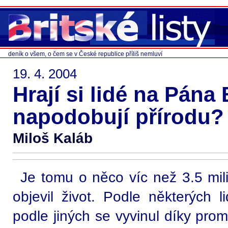
deník o všem, o čem se v České republice příliš nemluví
19. 4. 2004
Hrají si lidé na Pána
napodobují přírodu?
Miloš Kaláb
Je tomu o něco víc než 3.5 mil
objevil život. Podle některých li
podle jiných se vyvinul díky prom