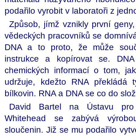
podařilo vyrobit v laboratoři z je
Způsob, jímž vznikly první geny
vědeckých pracovníků se domnívá,
DNA a to proto, že může souč
instrukce a kopírovat se. DNA
chemických informací o tom, ja
udržuje, kdežto RNA překládá 
bílkovin. RNA a DNA se co do slo
David Bartel na Ústavu pro
Whitehead se zabývá výrob
sloučenin. Již se mu podařilo vyt