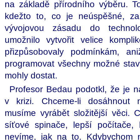
na základě přírodního výběru. To
kdežto to, co je neúspěšné, za
vývojovou zásadu do technol
umožnilo vytvořit velice kompl
přizpůsobovaly podmínkám, aniž
programovat všechny možné stavy,
mohly dostat.
Profesor Bedau podotkl, že je n
v krizi. Chceme-li dosáhnout 
musíme vyrábět složitější věci. 
síťové spinače, lepší počítače, 
nevíme, jak na to. Kdybychom moh