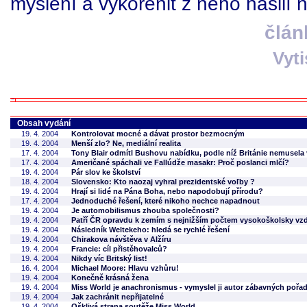
myšlení a vykořenit z něho násilí n
člán
Vyt
Obsah vydání
19. 4. 2004
Kontrolovat mocné a dávat prostor bezmocným
19. 4. 2004
Menší zlo? Ne, mediální realita
17. 4. 2004
Tony Blair odmítl Bushovu nabídku, podle níž Británie nemusela v
17. 4. 2004
Američané spáchali ve Fallúdže masakr: Proč poslanci mlčí?
19. 4. 2004
Pár slov ke školství
18. 4. 2004
Slovensko: Kto naozaj vyhral prezidentské voľby ?
19. 4. 2004
Hrají si lidé na Pána Boha, nebo napodobují přírodu?
17. 4. 2004
Jednoduché řešení, které nikoho nechce napadnout
19. 4. 2004
Je automobilismus zhouba společnosti?
19. 4. 2004
Patří ČR opravdu k zemím s nejnižším počtem vysokoškolsky v
19. 4. 2004
Následník Weltekeho: hledá se rychlé řešení
19. 4. 2004
Chirakova návštěva v Alžíru
19. 4. 2004
Francie: cíl přistěhovalců?
19. 4. 2004
Nikdy víc Britský list!
16. 4. 2004
Michael Moore: Hlavu vzhůru!
19. 4. 2004
Konečně krásná žena
19. 4. 2004
Miss World je anachronismus - vymyslel ji autor zábavných pořa
19. 4. 2004
Jak zachránit nepřijatelné
19. 4. 2004
Ošklivá strana soutěže Miss World