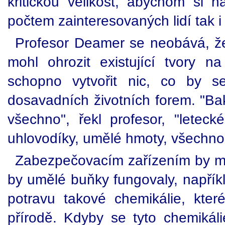
kritickou velikost, abychom si n
počtem zainteresovaných lidí tak i
Profesor Deamer se neobává, že
mohl ohrozit existující tvory na
schopno vytvořit nic, co by s
dosavadních životních forem. "Ba
všechno", řekl profesor, "leteck
uhlovodíky, umělé hmoty, všechno
Zabezpečovacím zařízením by mě
by umělé buňky fungovaly, napříkl
potravu takové chemikálie, kter
přírodě. Kdyby se tyto chemiká