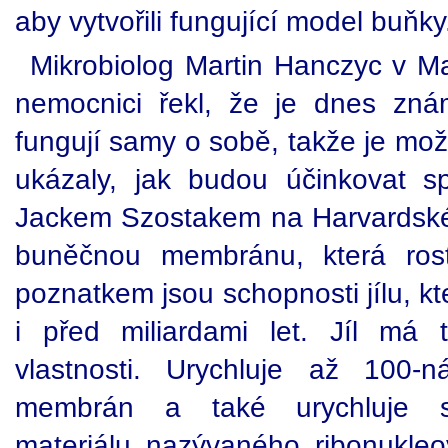
aby vytvořili fungující model buňky
Mikrobiolog Martin Hanczyc v 
nemocnici řekl, že je dnes zn
fungují samy o sobě, takže je mož
ukázaly, jak budou účinkovat s
Jackem Szostakem na Harvardské u
buněčnou membránu, která ros
poznatkem jsou schopnosti jílu, k
i před miliardami let. Jíl má to
vlastnosti. Urychluje až 100-n
membrán a také urychluje s
materiálu nazývaného ribonukle