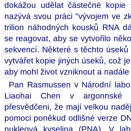
dokážou udělat částečné kopie
nazývá svou práci "vývojem ve z
trilion náhodných kousků RNA 
se reagovat, aby se vytvořilo něko
sekvencí. Některé s těchto úseků
vytvářet kopie jiných úseků, což 
aby mohl život vzniknout a nadále 
Pan Rasmussen v Národní labor
Liaohai Chen v argonnské N
přesvědčeni, že mají velkou naděj
pomoci poněkud odlišné verze D
nukleová kyselina (PNA). V la