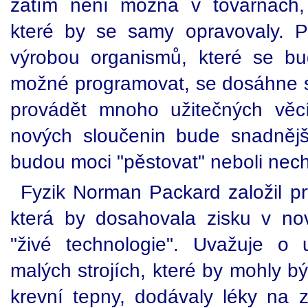
zatím není možná v továrnách, 
které by se samy opravovaly. 
výrobou organismů, které se b
možné programovat, se dosáhne 
provádět mnoho užitečných věcí
nových sloučenin bude snadnější
budou moci "pěstovat" neboli nech
Fyzik Norman Packard založil prv
která by dosahovala zisku v n
"živé technologie". Uvažuje o
malých strojích, které by mohly bý
krevní tepny, dodávaly léky na z