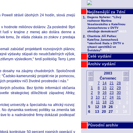
Powell strávil úbohých 24 hodín, slová znejú
e v hodnote miliónov dolárov. Za posledné štyri
nt ľudí v krajine z menej ako dolára denne a
ek tomu, že vláda získala zo ziskov z predaja
emali zabúdať projektanti rozvojových plánov,
ejné výdavky stúpali do neudržateľných výšok,
Celé vydání
tívnym výsledkom," tvrdí politológ Terry Lynn
Archiv vydání
júce dosahy na záujmy chudobných. Spoločnosti
al: "Čadsko-kamerunský projekt nie je pomocou,
h projektov ničí životné prostredie i nás."
 ktorých pôsobia. Bez týchto informácií občania
le strategickej dôležitosti západnej Afriky,
ej univerzity a špecialistu na africký rozvoj:
. No dynamika svetovej politiky sa zmenila tak
ráve to a nadnárodné firmy dokázali podkopať
Původní archiv
ktorá kontroluje 50 percent ropných operácií v