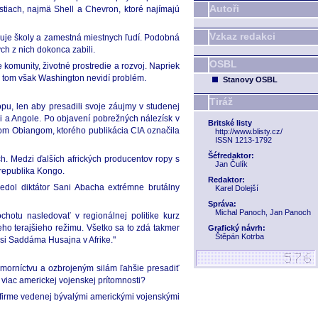
Autoři
stiach, najmä Shell a Chevron, ktoré najímajú
Vzkaz redakci
buduje školy a zamestná miestnych ľudí. Podobná
ch z nich dokonca zabili.
OSBL
omunity, životné prostredie a rozvoj. Napriek
V tom však Washington nevidí problém.
Stanovy OSBL
Tiráž
ropu, len aby presadili svoje záujmy v studenej
ii a Angole. Po objavení pobrežných nálezísk v
Britské listy
rom Obiangom, ktorého publikácia CIA označila
http://www.blisty.cz/
ISSN 1213-1792
Šéfredaktor:
h. Medzi ďalších afrických producentov ropy s
Jan Čulík
republika Kongo.
Redaktor:
edol diktátor Sani Abacha extrémne brutálny
Karel Dolejší
Správa:
Michal Panoch, Jan Panoch
hotu nasledovať v regionálnej politike kurz
jeho terajšieho režimu. Všetko sa to zdá takmer
Grafický návrh:
Štěpán Kotrba
si Saddáma Husajna v Afrike."
morníctvu a ozbrojeným silám ľahšie presadiť
 viac americkej vojenskej prítomnosti?
j firme vedenej bývalými americkými vojenskými