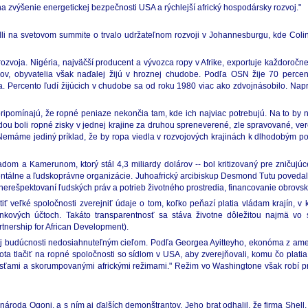
a zvýšenie energetickej bezpečnosti USA a rýchlejší africký hospodársky rozvoj."
i na svetovom summite o trvalo udržateľnom rozvoji v Johannesburgu, kde Colin 
rozvoja. Nigéria, najväčší producent a vývozca ropy v Afrike, exportuje každoročn
rov, obyvatelia však naďalej žijú v hroznej chudobe. Podľa OSN žije 70 perce
 Percento ľudí žijúcich v chudobe sa od roku 1980 viac ako zdvojnásobilo. Napri
ipomínajú, že ropné peniaze nekončia tam, kde ich najviac potrebujú. Na to by n
ou boli ropné zisky v jednej krajine za druhou spreneverené, zle spravované, ver
emáme jediný príklad, že by ropa viedla v rozvojových krajinách k dlhodobým pozi
Čadom a Kamerunom, ktorý stál 4,3 miliardy dolárov -- bol kritizovaný pre zniču
nmentálne a ľudskoprávne organizácie. Juhoafrický arcibiskup Desmond Tutu poved
nerešpektovaní ľudských práv a potrieb životného prostredia, financovanie obrovskýc
útiť veľké spoločnosti zverejniť údaje o tom, koľko peňazí platia vládam krajín, v
kových účtoch. Takáto transparentnosť sa stáva životne dôležitou najmä vo svet
tnership for African Development).
j budúcnosti nedosiahnuteľným cieľom. Podľa Georgea Ayitteyho, ekonóma z americk
ota tlačiť na ropné spoločnosti so sídlom v USA, aby zverejňovali, komu čo platia
sťami a skorumpovanými africkými režimami." Režim vo Washingtone však robí p
ároda Ogoni, a s ním aj ďalších demonštrantov. Jeho brat odhalil, že firma Shell, 