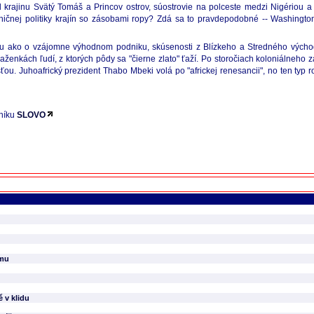
il krajinu Svätý Tomáš a Princov ostrov, súostrovie na polceste medzi Nigériou
čnej politiky krajín so zásobami ropy? Zdá sa to pravdepodobné -- Washington
ou ako o vzájomne výhodnom podniku, skúsenosti z Blízkeho a Stredného východ
ženkách ľudí, z ktorých pôdy sa "čierne zlato" ťaží. Po storočiach koloniálneho 
. Juhoafrický prezident Thabo Mbeki volá po "africkej renesancii", no ten typ r
eníku
SLOVO
jmu
ě v klidu