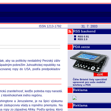
ISSN 1213-1792
31. 7. 2003
RSS backend
RSS 0.91
RSS 2.0
PDA verze
k, aby sa politicky nestabilný Perzský záliv
západným pobrežím Juhoafrickej republiky na
racovanej ropy do USA, podľa predpokladov
Čtěte Britské listy speciálně
upravené pro vaše mobilní
telefony a PDA
Reklama
erickú zraniteľnosť, keďže potreba ropy narastá.
o z ktoréhokoľvek iného regiónu.
 Washingtone a Jeruzaleme, je na špici výskumu
Reklama
li zástupcovia vlády a ropného priemyslu. Na
sa ropy zo západnej Afriky. Podľa správy, ktorú