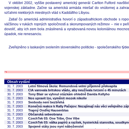
V októbri 2002, vyššie postavený americký generál Carlton Fulford navštív
vojenskej základne. Začne sa americká armáda miešať do vnútornej a zahrani
vzťahmi niektorých miestnych vlád s Kaddáfiho Líbyou.
Zatiaľ čo americká administratíva hovorí o západoafrickom obchode s rop
väčšinou v rukách ropných spoločností a skorumpovaných režimov -- nie v peňa
dovoliť, aby ich zem bola znásilnená a vyrabovaná novou koloniálnou mocnosťou
úpadok, nie renesanciu.
Zveřejněno s laskavým svolením slovenského politicko - společenského týd
Obsah vydání
31. 7. 2003
Letní filmová škola: Remundová velmi příjemně překvapila
31. 7. 2003
CIA varovala britskou vládu, aby neužívala tvrzení o 45 minutách
30. 7. 2003
Tony Blair se vyhnul otázkám ohledně Davida Kellyho
31. 7. 2003
Nos upravit lze, vyměnit mozek nikoliv
31. 7. 2003
Svoboda není bezbřehá
31. 7. 2003
Konečná reakce k Rally Pačejov: Nezajímají nás věci veřejného zá
31. 7. 2003
Trapný Ondřej Hausenblas
31. 7. 2003
Občanská sebeobrana
31. 7. 2003
CzechTek 03: One Tribe, One Vibe
31. 7. 2003
CzechTek 03: válka papírů a razítek, hysterická starostka, soudkyn
30. 7. 2003
Spojené státy jsou nyní náboženství