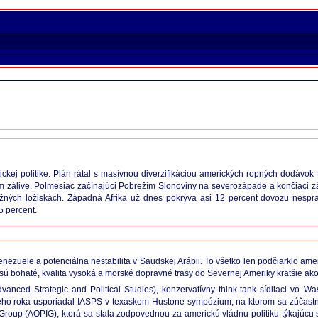
kej politike. Plán rátal s masívnou diverzifikáciou amerických ropných dodávok ta
om zálive. Polmesiac začínajúci Pobrežím Slonoviny na severozápade a končiaci 
ežných ložiskách. Západná Afrika už dnes pokrýva asi 12 percent dovozu nesp
5 percent.
 Venezuele a potenciálna nestabilita v Saudskej Arábii. To všetko len podčiarklo am
sú bohaté, kvalita vysoká a morské dopravné trasy do Severnej Ameriky kratšie ak
or Advanced Strategic and Political Studies), konzervatívny think-tank sídliaci vo
lého roka usporiadal IASPS v texaskom Hustone sympózium, na ktorom sa zúčastni
e Group (AOPIG), ktorá sa stala zodpovednou za americkú vládnu politiku týkajúcu 