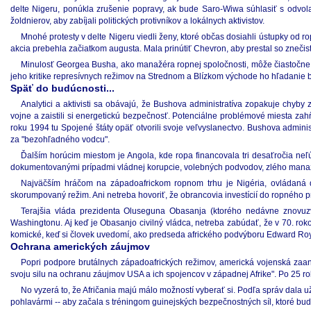
delte Nigeru, ponúkla zrušenie popravy, ak bude Saro-Wiwa súhlasiť s odvola
žoldnierov, aby zabíjali politických protivníkov a lokálnych aktivistov.
Mnohé protesty v delte Nigeru viedli ženy, ktoré občas dosiahli ústupky od r
akcia prebehla začiatkom augusta. Mala prinútiť Chevron, aby prestal so znečis
Minulosť Georgea Busha, ako manažéra ropnej spoločnosti, môže čiastočne vy
jeho kritike represívnych režimov na Strednom a Blízkom východe ho hľadanie 
Späť do budúcnosti...
Analytici a aktivisti sa obávajú, že Bushova administratíva zopakuje chyby z
vojne a zaistili si energetickú bezpečnosť. Potenciálne problémové miesta zah
roku 1994 tu Spojené štáty opäť otvorili svoje veľvyslanectvo. Bushova admin
za "bezohľadného vodcu".
Ďalším horúcim miestom je Angola, kde ropa financovala tri desaťročia neľú
dokumentovanými prípadmi vládnej korupcie, volebných podvodov, zlého manažm
Najväčším hráčom na západoafrickom ropnom trhu je Nigéria, ovládaná di
skorumpovaný režim. Ani netreba hovoriť, že obrancovia investícií do ropného p
Terajšia vláda prezidenta Oluseguna Obasanja (ktorého nedávne znovuzvo
Washingtonu. Aj keď je Obasanjo civilný vládca, netreba zabúdať, že v 70. rokoc
komické, keď si človek uvedomí, ako predseda afrického podvýboru Edward Roy
Ochrana amerických záujmov
Popri podpore brutálnych západoafrických režimov, americká vojenská zaan
svoju silu na ochranu záujmov USA a ich spojencov v západnej Afrike". Po 25 ro
No vyzerá to, že Afričania majú málo možností vyberať si. Podľa správ dala 
pohlavármi -- aby začala s tréningom guinejských bezpečnostných síl, ktoré bu