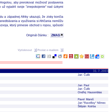
 a Angolou, aby prerokoval možnosť postavenia
 už vyjadril svoje "znepokojenie" nad úzkymi
u a západnej Afriky ukazujú, že zisky končia
zanedbávania a využívania si Afričania nemôžu
ozvoja, ktorý prinesie obchod s ropou, spôsobí
Originál článku :
ZMAG
Vytisknout
Poslat e-mailem
31. 7. 2003
Jan Čulík
Jan Paul
Jan Čulík
Ondřej Hausenblas
Pavel Mareš
Jan "RaveBoy" Němec
Štěpán Kotrba