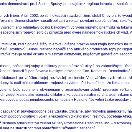
ním demonštrácií proti Shellu. Správy prenikajúce z regiónu hovoria o spoločno
opných firiem. V júli 2002, po sérii okupácií ijawských žien, sľúbil Chevron, že vy
ťovaním. Demonštrantov napadli policajti a vojaci, povolaní spoločnosťou, niekoľký
svetliť jeho odmietavý postoj k škodlivým vplyvom ropného priemyslu na lokálne k
bezpečnejších ropných zdrojov privádza pred dvere najnedemokratickejších vlád. 
 minulosti, keď Spojené štáty tolerovali otázne praktiky vlád krajín bohatých na 
ŕňajú Rovníkovú Guineu, tretieho najväčšieho afrického producenta ropy po Nigér
istratíva rozvíja tesné vzťahy s miestnym diktátorom, brigádnym generálom Teodo
tostnej občianskej vojny a miliardy petrodolárov sú ukryté na zahraničných účtoc
entu financií či porušovania ľudských práv patria Čad, Kamerun i Demokratická 
ktatúrami po väčšinu svojej nezávislej existencie. V deväťdesiatych rokoch vi
riemyslu mali málo problémov s vojenskou vládou. Podstatné bolo, že tiekla ropa.
lenie bolo spojené s obvineniami o zmanipulovaní volieb) prejavuje veľkú oc
h viedol krajinu ako vojenský diktátor a korupcia s násilím sú charakteristikami 
ce povedal počas minuloročného sympózia v Hustone: "Je veľmi ťažké predstaviť 
gažovanosť pravdepodobne tiež vzrastie. Oficiálne, aby "dovolila americkému ná
koch podpory lokálnych vojen a vražedných diktátorských režimov, potrebuje Afrika
už Bushova administratíva zelenú Military Professional Resources, Inc. -- súkromne
dú mať na starosti ochranu pobrežných ťažobných zariadení.