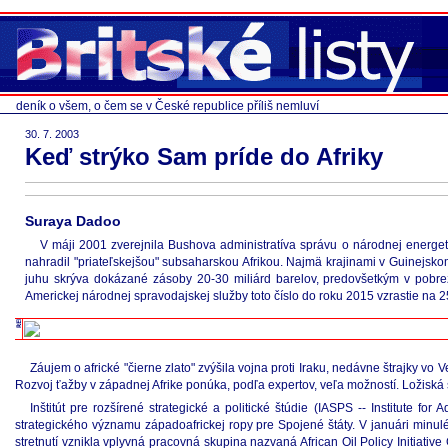
deník o všem, o čem se v České republice příliš nemluví
30. 7. 2003
Keď strýko Sam príde do Afriky
Suraya Dadoo
V máji 2001 zverejnila Bushova administratíva správu o národnej energetic
nahradil "priateľskejšou" subsaharskou Afrikou. Najmä krajinami v Guinejsk
juhu skrýva dokázané zásoby 20-30 miliárd barelov, predovšetkým v pobr
Americkej národnej spravodajskej služby toto číslo do roku 2015 vzrastie na 2
Záujem o africké "čierne zlato" zvýšila vojna proti Iraku, nedávne štrajky vo
Rozvoj ťažby v západnej Afrike ponúka, podľa expertov, veľa možností. Ložiská 
Inštitút pre rozšírené strategické a politické štúdie (IASPS -- Institute f
strategického významu západoafrickej ropy pre Spojené štáty. V januári minu
stretnutí vznikla vplyvná pracovná skupina nazvaná African Oil Policy Initiativ