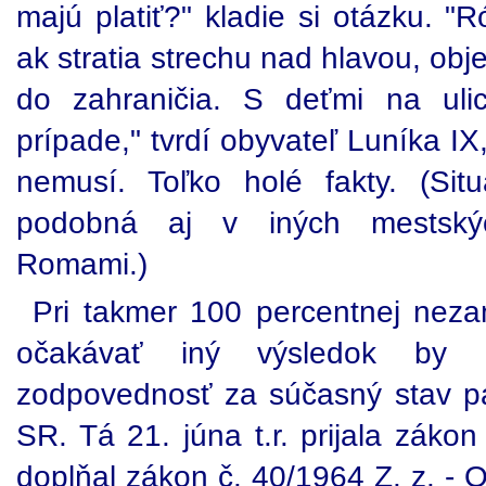
majú platiť?" kladie si otázku. "
ak stratia strechu nad hlavou, ob
do zahraničia. S deťmi na uli
prípade," tvrdí obyvateľ Luníka IX
nemusí. Toľko holé fakty. (Si
podobná aj v iných mestskýc
Romami.)
Pri takmer 100 percentnej neza
očakávať iný výsledok by 
zodpovednosť za súčasný stav p
SR. Tá 21. júna t.r. prijala záko
doplňal zákon č. 40/1964 Z. z. - 