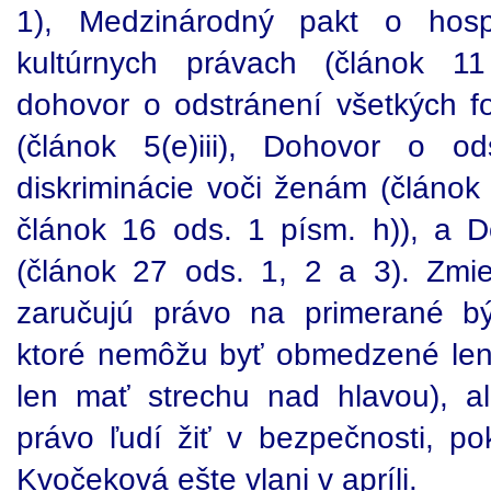
1), Medzinárodný pakt o hosp
kultúrnych právach (článok 1
dohovor o odstránení všetkých fo
(článok 5(e)iii), Dohovor o od
diskriminácie voči ženám (článok
článok 16 ods. 1 písm. h)), a 
(článok 27 ods. 1, 2 a 3). Zm
zaručujú právo na primerané b
ktoré nemôžu byť obmedzené len n
len mať strechu nad hlavou), 
právo ľudí žiť v bezpečnosti, po
Kvočeková ešte vlani v apríli.