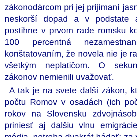
zákonodárcom pri jej prijímaní jas
neskorší dopad a v podstate a
postihne v prvom rade romsku kom
100 percentná nezamestnan
konštatovaním, že novela nie je ra
všetkým neplatičom. O seku
zákonov nemienili uvažovať.
A tak je na svete další zákon, 
počtu Romov v osadách (ich poč
rokov na Slovensku zdvojnásob
priniesť aj dalšiu vlnu emigrác
média, netreba dvakrát hádať: za