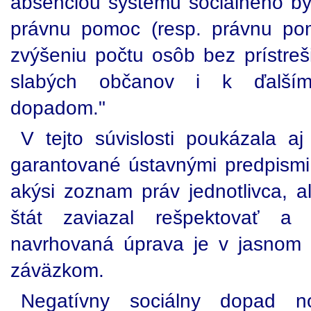
absenciou systému sociálneho býv
právnu pomoc (resp. právnu po
zvýšeniu počtu osôb bez prístreš
slabých občanov i k ďalším
dopadom."
V tejto súvislosti poukázala a
garantované ústavnými predpism
akýsi zoznam práv jednotlivca, a
štát zaviazal rešpektovať a 
navrhovaná úprava je v jasnom
záväzkom.
Negatívny sociálny dopad n