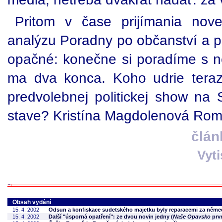
Pritom v čase prijímania nov
analýzu Poradny po občanství a pu
opačné: konečne si poradíme s ne
ma dva konca. Koho udrie teraz
predvolebnej politickej show na 
stave? Kristína Magdolenová Rom
člán
Vyt
Obsah vydání
15. 4. 2002
Odsun a konfiskace sudetského majetku byly reparacemi za něme
15. 4. 2002
Další "úsporná opatření": ze dvou novin jedny (
Naše Opavsko
prv