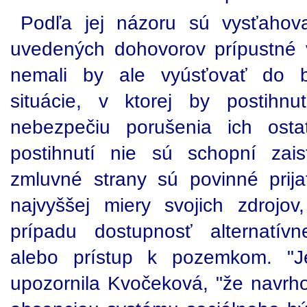
Podľa jej názoru sú vysťahov
uvedených dohovorov prípustné 
nemali by ale vyúsťovať do 
situácie, v ktorej by postihn
nebezpečiu porušenia ich osta
postihnutí nie sú schopní zais
zmluvné strany sú povinné prij
najvyššej miery svojich zdrojov
prípadu dostupnosť alternatívn
alebo prístup k pozemkom. "J
upozornila Kvočeková, "že navrho