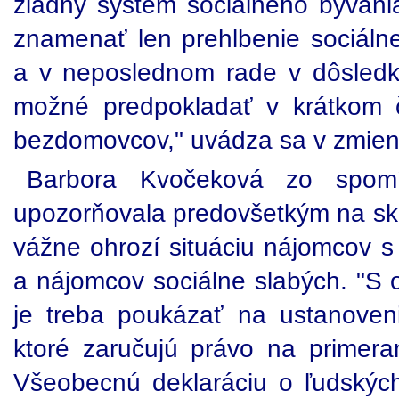
žiadny systém sociálneho bývani
znamenať len prehlbenie sociálne
a v neposlednom rade v dôsledku 
možné predpokladať v krátkom 
bezdomovcov," uvádza sa v zmien
Barbora Kvočeková zo spomí
upozorňovala predovšetkým na skut
vážne ohrozí situáciu nájomcov
a nájomcov sociálne slabých. "S
je treba poukázať na ustanoven
ktoré zaručujú právo na primer
Všeobecnú deklaráciu o ľudskýc