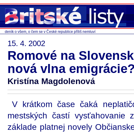
deník o všem, o čem se v České republice příliš nemluví
15. 4. 2002
Romové na Slovensk
nová vlna emigrácie
Kristína Magdolenová
V krátkom čase čaká neplatič
mestských častí vysťahovanie 
základe platnej novely Občianske