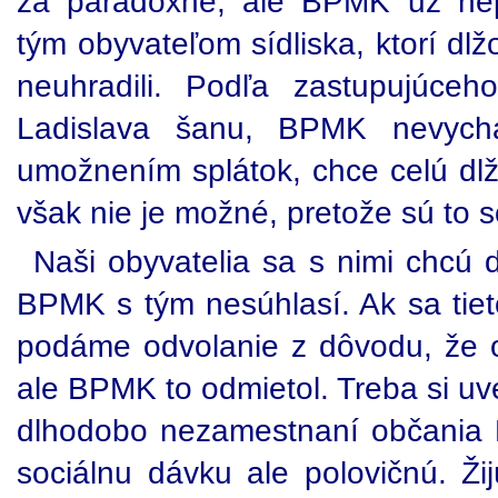
za paradoxné, ale BPMK už nep
tým obyvateľom sídliska, ktorí d
neuhradili. Podľa zastupujúceh
Ladislava šanu, BPMK nevychá
umožnením splátok, chce celú dlž
však nie je možné, pretože sú to 
Naši obyvatelia sa s nimi chcú 
BPMK s tým nesúhlasí. Ak sa tiet
podáme odvolanie z dôvodu, že 
ale BPMK to odmietol. Treba si uv
dlhodobo nezamestnaní občania 
sociálnu dávku ale polovičnú. Žij