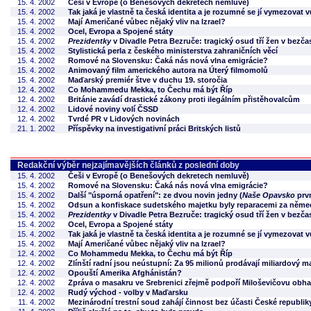
15. 4. 2002
Češi v Evropě (o Benešových dekretech nemluvě)
15. 4. 2002
Tak jaká je vlastně ta česká identita a je rozumné se jí vymezovat 
15. 4. 2002
Mají Američané vůbec nějaký vliv na Izrael?
15. 4. 2002
Ocel, Evropa a Spojené státy
15. 4. 2002
Prezidentky
v Divadle Petra Bezruče: tragický osud tří žen v bezča
15. 4. 2002
Stylistická perla z českého ministerstva zahraničních věcí
15. 4. 2002
Romové na Slovensku: Čaká nás nová vlna emigrácie?
15. 4. 2002
Animovaný film amerického autora na Úterý filmomolů
15. 4. 2002
Maďarský premiér štve v duchu 19. storočia
12. 4. 2002
Co Mohammedu Mekka, to Čechu má být Říp
12. 4. 2002
Británie zavádí drastické zákony proti ilegálním přistěhovalcům
12. 4. 2002
Lidové noviny volí ČSSD
12. 4. 2002
Tvrdé PR v Lidových novinách
21. 1. 2002
Příspěvky na investigativní práci Britských listů
Redakční výběr nejzajímavějších článků z poslední doby
15. 4. 2002
Češi v Evropě (o Benešových dekretech nemluvě)
15. 4. 2002
Romové na Slovensku: Čaká nás nová vlna emigrácie?
15. 4. 2002
Další "úsporná opatření": ze dvou novin jedny (
Naše Opavsko
prv
15. 4. 2002
Odsun a konfiskace sudetského majetku byly reparacemi za něme
15. 4. 2002
Prezidentky
v Divadle Petra Bezruče: tragický osud tří žen v bezča
15. 4. 2002
Ocel, Evropa a Spojené státy
15. 4. 2002
Tak jaká je vlastně ta česká identita a je rozumné se jí vymezovat 
15. 4. 2002
Mají Američané vůbec nějaký vliv na Izrael?
12. 4. 2002
Co Mohammedu Mekka, to Čechu má být Říp
12. 4. 2002
Zlínští radní jsou neústupní: Za 95 milionů prodávají miliardový m
12. 4. 2002
Opouští Amerika Afghánistán?
12. 4. 2002
Zpráva o masakru ve Srebrenici zřejmě podpoří Miloševičovu obh
12. 4. 2002
Rudý východ - volby v Maďarsku
11. 4. 2002
Mezinárodní trestní soud zahájí činnost bez účasti České republik