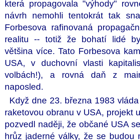
která propagovala "výhody" rovné
návrh nemohli tentokrát tak sn
Forbesova rafinovaná propagač
realitu -- totiž že bohatí lidé 
většina více. Tato Forbesova kam
USA, v duchovní vlasti kapital
volbách!), a rovná daň z main
naposled.
Když dne 23. března 1983 vlád
raketovou obranu v USA, projekt u
pozvedl naději, že občané USA se
hrůz jaderné války, že se budou