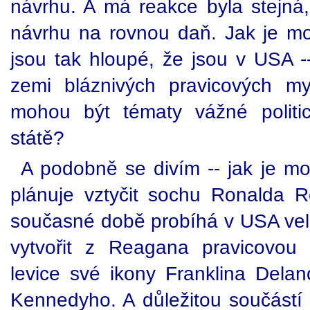
návrhu. A má reakce byla stejná,
návrhu na rovnou daň. Jak je mož
jsou tak hloupé, že jsou v USA -
zemi bláznivých pravicových my
mohou být tématy vážné politi
státě?
A podobně se divím -- jak je mo
plánuje vztyčit sochu Ronalda 
současné době probíhá v USA vel
vytvořit z Reagana pravicovou
levice své ikony Franklina Del
Kennedyho. A důležitou součástí 