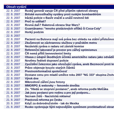
Obsah vydání
22. 8. 2007
Ruský generál varuje ČR před přijetím raketové obrany
22. 8. 2007
Britské eurostíhačky vyslány proti ruským bombardérům
22. 8. 2007
Irácká policie v Basře vraždí a unáší nevinné lidi
22. 8. 2007
Proč to udělali?
22. 8. 2007
Rovná daň? Raketová obrana Star Wars?
22. 8. 2007
Guantánamo: "mnoho pistáciových oříšků či Coca-Coly"
22. 8. 2007
Horký podzim
22. 8. 2007
22. 8. 2007
Pacienti na Bulovce mají svá práva bez ohledu na státní příslušnos
22. 8. 2007
Zkušenosti se záchrannou službou v pražském metru
22. 8. 2007
Nezávislá zpráva o radaru od závislé komise
22. 8. 2007
Referenční laboratoř je prostor pro zářivý optimismus
22. 8. 2007
ČR nemá příliš benevolentní limity
22. 8. 2007
Obava z údajně škodlivých účinků amerického radaru jako odvádě
22. 8. 2007
Novému řediteli dopravní policie
22. 8. 2007
Zpoždění železnice jako ohrožující zpráva, aneb Bezmocní proti kr
22. 8. 2007
Právo objevuje kouzlo starých článků
22. 8. 2007
Prvotnoinformačná spoločnosť
22. 8. 2007
Dostane cenu pro mladé umělce roku 2007 "NG 333" skupina Zto
22. 8. 2007
Výrok dne
22. 8. 2007
Mikrovlnné záření
jsou
fotony
22. 8. 2007
MMORPG & webovky -- fenomén dneška
20. 8. 2007
Zn. "Hledá se stoprvní poslanec", aneb reforma podle Melčáka
21. 8. 2007
Jak jsou poslanci pro rodinu a pro její podporu...
21. 8. 2007
Seznam židů - Nacistická reklama!
21. 8. 2007
Pravicová reforma po česku
20. 8. 2007
Když za dobrodružstvím - tak do Mexika
21. 8. 2007
Rusko vyzbrojuje Sýrii nejnovějším systémem protiletadlové obra