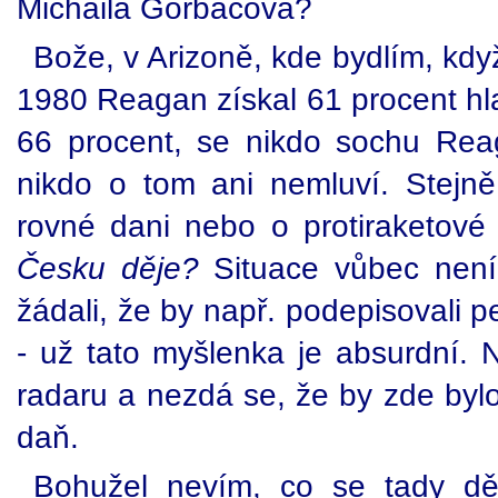
Michaila Gorbačova?
Bože, v Arizoně, kde bydlím, kdy
1980 Reagan získal 61 procent hl
66 procent, se nikdo sochu Rea
nikdo o tom ani nemluví. Stejn
rovné dani nebo o protiraketov
Česku děje?
Situace vůbec není
žádali, že by např. podepisovali 
- už tato myšlenka je absurdní. N
radaru a nezdá se, že by zde byl
daň.
Bohužel nevím, co se tady d