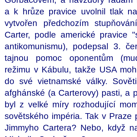
a k hrůze pravice uvolnil tlak n
vytvořen předchozím stupňován
Carter, podle americké pravice "
antikomunismu), podepsal 3. če
tajnou pomoc oponentům (mud
režimu v Kábulu, takže USA moh
do své vietnamské války. Sověti
afghánské (a Carterovy) pasti, a p
byl z velké míry rozhodující mom
sovětského impéria. Tak v Praze
Jimmyho Cartera? Nebo, když na