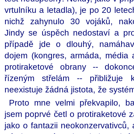
vrtulníku a letadla), je po 20 let
nichž zahynulo 30 vojáků, na
Jindy se úspěch nedostaví a pr
případě jde o dlouhý, namáha
dojem (kongres, armáda, média an
protiraketové obrany -- dokon
řízeným střelám -- přibližuje
neexistuje žádná jistota, že syst
Proto mne velmi překvapilo, b
jsem poprvé četl o protiraketové 
jako o fantazii neokonzervativců,