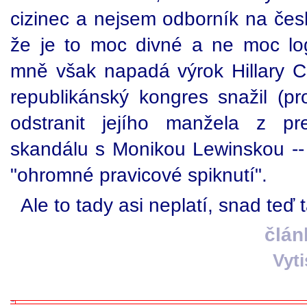
cizinec a nejsem odborník na česk
že je to moc divné a ne moc lo
mně však napadá výrok Hillary Cl
republikánský kongres snažil (pro
odstranit jejího manžela z pr
skandálu s Monikou Lewinskou -- 
"ohromné pravicové spiknutí".
Ale to tady asi neplatí, snad teď 
člán
Vyt