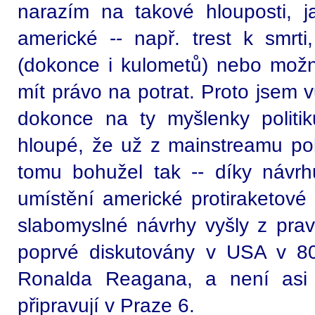
narazím na takové hlouposti, j
americké -- např. trest k smrti
(dokonce i kulometů) nebo možn
mít právo na potrat. Proto jsem 
dokonce na ty myšlenky politi
hloupé, že už z mainstreamu poli
tomu bohužel tak -- díky náv
umístění americké protiraketové 
slabomyslné návrhy vyšly z prav
poprvé diskutovány v USA v 80.
Ronalda Reagana, a není asi
připravují v Praze 6.