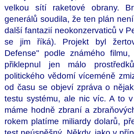
velkou sítí raketové obrany. B
generálů soudila, že ten plán není
další fantazií neokonzervaticů v P
se jim říká). Projekt byl žer
Defense" podle známého filmu,
přiklepnul jen málo prostřed
politického vědomí víceméně zmiz
od času se objeví zpráva o něj
testu systému, ale nic víc. A to 
máme hodně zbraní a zbraňových
rokem platíme miliardy dolarů, pře
test neúspěšný. Někdy, jako v pří