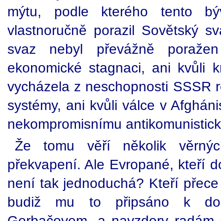
mýtu, podle kterého tento bý
vlastnoručně porazil Sovětský sv
svaz nebyl převážně poražen
ekonomické stagnaci, ani kvůli k
vycházela z neschopnosti SSSR ro
systémy, ani kvůli válce v Afgháni
nekompromisnímu antikomunistick
Že tomu věří několik věrnýc
překvapení. Ale Evropané, kteří do
není tak jednoduchá? Kteří přece
budiž mu to připsáno k do
Gorbačovem, a navzdory radám 