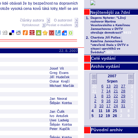
se lidé obávali že by bezpečnost na dopravních
tože vysoká cena kovů láká lotry, kteří se ani
články autora
O autorovi
Vytisknout
Poslat e-mailem
22. 8. 2007
Celé vydání
Archiv vydání
Josef Vít
Greg Evans
Jiří Hudeček
Oskar Krejčí
Michael Marčák
Jan Neoral
Štěpán Kotrba
Jan Čulík
Ivo Antušek
Uwe Ladwig
Štěpán Kotrba
Peter Kupčík
Původní archiv
Štěpán Kotrba