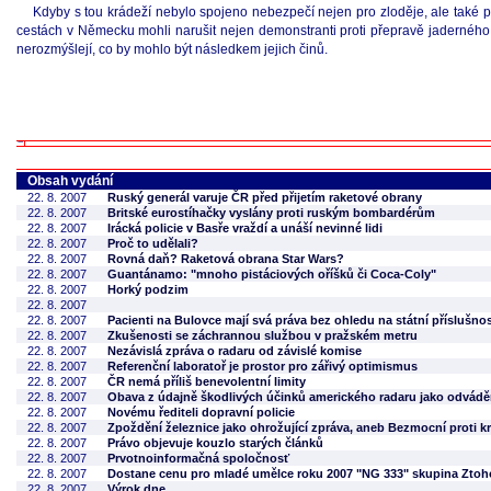
Kdyby s tou krádeží nebylo spojeno nebezpečí nejen pro zloděje, ale také pr
cestách v Německu mohli narušit nejen demonstranti proti přepravě jaderného ma
nerozmýšlejí, co by mohlo být následkem jejich činů.
Obsah vydání
22. 8. 2007
Ruský generál varuje ČR před přijetím raketové obrany
22. 8. 2007
Britské eurostíhačky vyslány proti ruským bombardérům
22. 8. 2007
Irácká policie v Basře vraždí a unáší nevinné lidi
22. 8. 2007
Proč to udělali?
22. 8. 2007
Rovná daň? Raketová obrana Star Wars?
22. 8. 2007
Guantánamo: "mnoho pistáciových oříšků či Coca-Coly"
22. 8. 2007
Horký podzim
22. 8. 2007
22. 8. 2007
Pacienti na Bulovce mají svá práva bez ohledu na státní příslušnos
22. 8. 2007
Zkušenosti se záchrannou službou v pražském metru
22. 8. 2007
Nezávislá zpráva o radaru od závislé komise
22. 8. 2007
Referenční laboratoř je prostor pro zářivý optimismus
22. 8. 2007
ČR nemá příliš benevolentní limity
22. 8. 2007
Obava z údajně škodlivých účinků amerického radaru jako odvádě
22. 8. 2007
Novému řediteli dopravní policie
22. 8. 2007
Zpoždění železnice jako ohrožující zpráva, aneb Bezmocní proti kr
22. 8. 2007
Právo objevuje kouzlo starých článků
22. 8. 2007
Prvotnoinformačná spoločnosť
22. 8. 2007
Dostane cenu pro mladé umělce roku 2007 "NG 333" skupina Zto
22. 8. 2007
Výrok dne