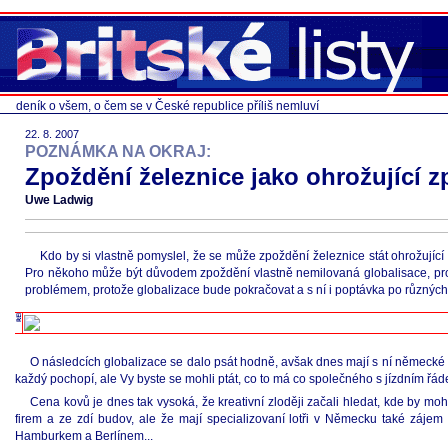
deník o všem, o čem se v České republice příliš nemluví
22. 8. 2007
POZNÁMKA NA OKRAJ:
Zpoždění železnice jako ohrožující z
Uwe Ladwig
Kdo by si vlastně pomyslel, že se může zpoždění železnice stát ohrožující
Pro někoho může být důvodem zpoždění vlastně nemilovaná globalisace, pro j
problémem, protože globalizace bude pokračovat a s ní i poptávka po různých
O následcích globalizace se dalo psát hodně, avšak dnes mají s ní německé 
každý pochopí, ale Vy byste se mohli ptát, co to má co společného s jízdním řád
Cena kovů je dnes tak vysoká, že kreativní zloději začali hledat, kde by mohl
firem a ze zdí budov, ale že mají specializovaní lotři v Německu také záje
Hamburkem a Berlínem...