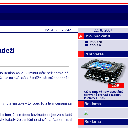
ISSN 1213-1792
22. 8. 2007
RSS backend
RSS 0.91
RSS 2.0
ádeži
PDA verze
 do Berlína asi o 30 minut déle než normálně.
, že se taková krádež může stát každodenním
Čtěte Britské listy speciálně
upravené pro vaše mobilní
telefony a PDA
trhu a tím také v Evropě. To s těmi cenami asi
Reklama
l o tom, že se dnes kov krade nejen ze skladů
byly kabely železničního stavědla Nauen mezi
Reklama