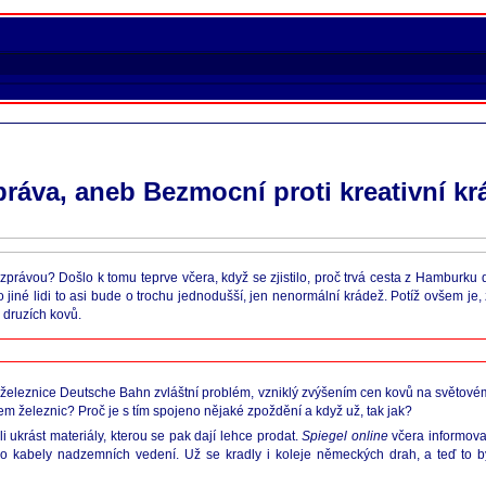
práva, aneb Bezmocní proti kreativní kr
 zprávou? Došlo k tomu teprve včera, když se zjistilo, proč trvá cesta z Hamburku
iné lidi to asi bude o trochu jednodušší, jen nenormální krádež. Potíž ovšem je
 druzích kovů.
železnice Deutsche Bahn zvláštní problém, vzniklý zvýšením cen kovů na světovém 
em železnic? Proč je s tím spojeno nějaké zpoždění a když už, tak jak?
i ukrást materiály, kterou se pak dají lehce prodat.
Spiegel online
včera informova
m o kabely nadzemních vedení. Už se kradly i koleje německých drah, a teď to 