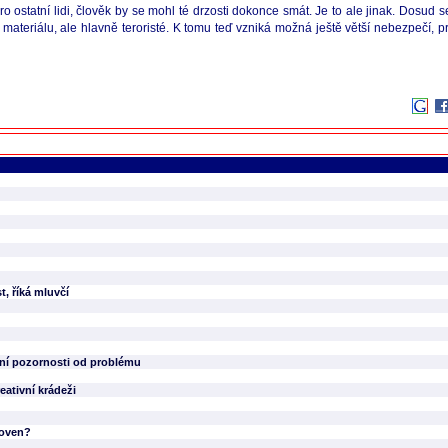
o ostatní lidi, člověk by se mohl té drzosti dokonce smát. Je to ale jinak. Dosud 
teriálu, ale hlavně teroristé. K tomu teď vzniká možná ještě větší nebezpečí, pro
t, říká mluvčí
ní pozornosti od problému
eativní krádeži
hoven?