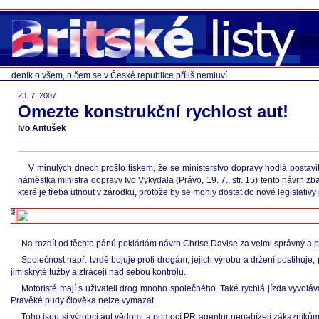
deník o všem, o čem se v České republice příliš nemluví
23. 7. 2007
Omezte konstrukční rychlost aut!
Ivo Antušek
V minulých dnech prošlo tiskem, že se ministerstvo dopravy hodlá postavi
náměstka ministra dopravy Ivo Vykydala (Právo, 19. 7., str. 15) tento návrh 
které je třeba utnout v zárodku, protože by se mohly dostat do nové legislativ
Na rozdíl od těchto pánů pokládám návrh Chrise Davise za velmi správný a p
Společnost např. tvrdě bojuje proti drogám, jejich výrobu a držení postihuje, p
jim skryté tužby a ztrácejí nad sebou kontrolu.
Motoristé mají s uživateli drog mnoho společného. Také rychlá jízda vyvolává
Pravěké pudy člověka nelze vymazat.
Toho jsou si výrobci aut vědomi a pomocí PR agentur nenabízejí zákazníkům p