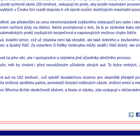
ezdit rychlostí okolo 200 km/hod., nekupují ho proto, aby jezdili maximální povolen
 obvyklých v Česku činí rozdíl dojezdu k cíli oproti vozům dodržujícím maximální po
rostředí, ale především za cenu mnohonásobně zvýšeného nebezpečí pro sebe i okolí
 rychlost jízdy na dálnici. Nelze pochybovat o tom, že to je výsledek tlaku výr
 automatických prvků zvyšujících bezpečnost a napravujících možnou chybu řidiče.
á, kvalitní silnici, což už zdaleka není tak obvyklé, ale také dobrého a zkušeného 
nec a špatný řidič. Za volantem či řidítky motocyklu může sedět i řidič dobrý, ale 
at za jeho věc, ale i spolujezdce a zejména jiné účastníky silničního provozu.
uře, měl by chránit i před neuváženým užíváním silných aut. Ty tisíce mrtvých
 aut na 162 km/hod., což vytváří dostatečnou rezervu pro okamžité předjetí po
měla snížená spotřeba paliva, pomalejší čerpání světových zásob, snížení emisí a 
c Březina těchto skutečností vědomi, a kladu si otázku, zda vystupují v občanské