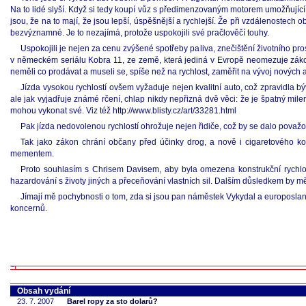
Na to lidé slyší. Když si tedy koupí vůz s předimenzovaným motorem umožňující j
jsou, že na to mají, že jsou lepší, úspěšnější a rychlejší. Že při vzdálenostech
bezvýznamné. Je to nezajímá, protože uspokojili své pračlověčí touhy.
Uspokojili je nejen za cenu zvýšené spotřeby paliva, znečištění životního p
v německém seriálu Kobra 11, ze země, která jediná v Evropě neomezuje zákonem
neměli co prodávat a museli se, spíše než na rychlost, zaměřit na vývoj nových
Jízda vysokou rychlostí ovšem vyžaduje nejen kvalitní auto, což zpravidla býv
ale jak vyjadřuje známé rčení, chlap nikdy nepřizná dvě věci: že je špatný mile
mohou vykonat své. Viz též http://www.blisty.cz/art/33281.html
Pak jízda nedovolenou rychlostí ohrožuje nejen řidiče, což by se dalo považov
Tak jako zákon chrání občany před účinky drog, a nově i cigaretového ko
mementem.
Proto souhlasím s Chrisem Davisem, aby byla omezena konstrukční rychlost
hazardování s životy jiných a přeceňování vlastních sil. Dalším důsledkem by 
Jímají mě pochybnosti o tom, zda si jsou pan náměstek Vykydal a europoslane
koncernů.
Obsah vydání
23. 7. 2007
Barel ropy za sto dolarů?