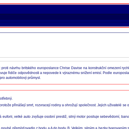
t proti návrhu britského europoslance Chrise Davise na konstrukční omezení rych
zbavuje řidiče odpovědnosti a nepovede k výraznému snížení emisí. Podle europosla
y pro automobilový průmysl.
otřebný.
rotože přinášejí smrt, rozvracejí rodiny a ohrožují společnost. Jejich uživatelé se oc
 euforii, velké auto zvyšuje osobní prestiž, silný motor posiluje sebevědomí, bar
ouhé přemísťovadlo z bodu a A do bodu B. Velkým, silným a hezky tvarovaným stroje