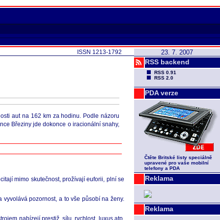
ISSN 1213-1792
23. 7. 2007
RSS backend
RSS 0.91
RSS 2.0
PDA verze
losti aut na 162 km za hodinu. Podle názoru
nce Březiny jde dokonce o iracionální snahy,
Čtěte Britské listy speciálně
upravené pro vaše mobilní
telefony a PDA
Reklama
itají mimo skutečnost, prožívají euforii, plní se
va vyvolává pozornost, a to vše působí na ženy.
Reklama
m nabízejí prestiž, sílu, rychlost, luxus atp.