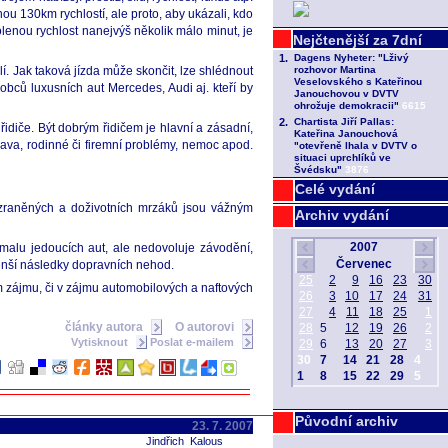
ou 130km rychlostí, ale proto, aby ukázali, kdo
volenou rychlost nanejvýš několik málo minut, je
. Jak taková jízda může skončit, lze shlédnout
obců luxusních aut Mercedes, Audi aj. kteří by
řidiče. Být dobrým řidičem je hlavní a zásadní,
únava, rodinné či firemní problémy, nemoc apod.
Celé vydání
, zraněných a doživotních mrzáků jsou vážným
Archiv vydání
malu jedoucích aut, ale nedovoluje závodění,
menší následky dopravních nehod.
m zájmu, či v zájmu automobilových a naftových
články autora
O autorovi
Vytisknout
Poslat e-mailem
Původní archiv
23. 7. 2007
Jindřich Kalous