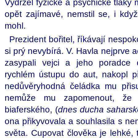
Vydržel fyzické a psychické tlaky 
opět zajímavé, nemstil se, i když
mohl.
Prezident bořitel, říkávají nespo
si prý nevybírá. V. Havla nejprve 
zasypali vejci a jeho poradce
rychlém ústupu do aut, nakopl př
nedůvěryhodná čeládka mu přisu
nemůže mu zapomenout, že 
biaferského, (
dnes ducha sahars
ona přikyvovala a souhlasila s n
světa. Cupovat člověka je lehké, 