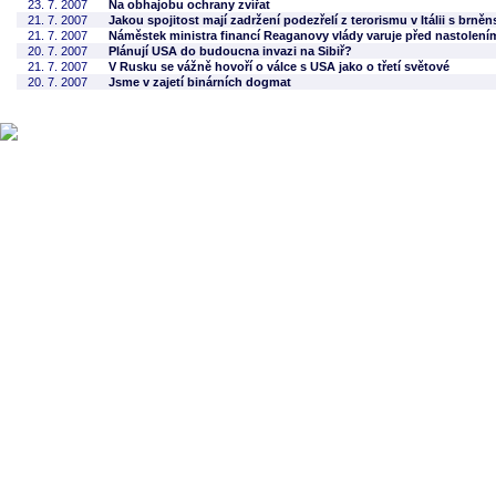
23. 7. 2007
Na obhajobu ochrany zvířat
21. 7. 2007
Jakou spojitost mají zadržení podezřelí z terorismu v Itálii s brn
21. 7. 2007
Náměstek ministra financí Reaganovy vlády varuje před nastolení
20. 7. 2007
Plánují USA do budoucna invazi na Sibiř?
21. 7. 2007
V Rusku se vážně hovoří o válce s USA jako o třetí světové
20. 7. 2007
Jsme v zajetí binárních dogmat