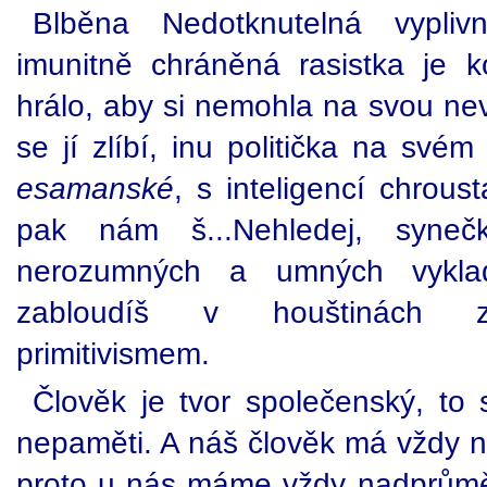
Blběna Nedotknutelná vyplivn
imunitně chráněná rasistka je 
hrálo, aby si nemohla na svou ne
se jí zlíbí, inu politička na své
esamanské
, s inteligencí chrous
pak nám š...Nehledej, syne
nerozumných a umných vykla
zabloudíš v houštinách zap
primitivismem.
Člověk je tvor společenský, to
nepaměti. A náš člověk má vždy na
proto u nás máme vždy nadprůměr