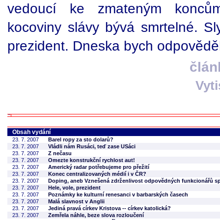
vedoucí ke zmateným koncům. 
kocoviny slávy bývá smrtelné. Sl
prezident. Dneska bych odpovědě
člán
Vyt
Obsah vydání
23. 7. 2007
Barel ropy za sto dolarů?
23. 7. 2007
Vládli nám Rusáci, teď zase USáci
23. 7. 2007
Z nečasu
23. 7. 2007
Omezte konstrukční rychlost aut!
23. 7. 2007
Americký radar potřebujeme pro přežití
23. 7. 2007
Konec centralizovaných médií i v ČR?
23. 7. 2007
Doping, aneb Vznešená zdrženlivost odpovědných funkcionářů s
23. 7. 2007
Hele, vole, prezident
23. 7. 2007
Poznámky ke kulturní renesanci v barbarských časech
23. 7. 2007
Malá slavnost v Anglii
23. 7. 2007
Jediná pravá církev Kristova -- církev katolická?
23. 7. 2007
Zemřela náhle, beze slova rozloučení