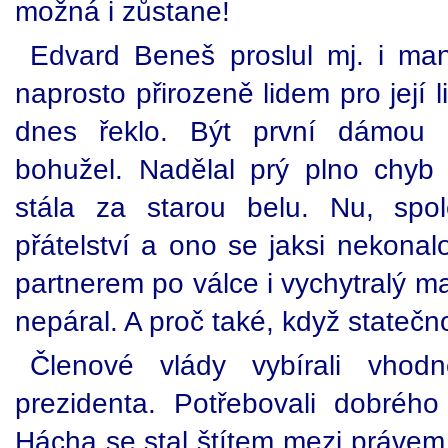
možná i zůstane!
Edvard Beneš proslul mj. i ma
naprosto přirozeně lidem pro její 
dnes řeklo. Být první dámou 
bohužel. Nadělal prý plno chyb a
stála za starou belu. Nu, spol
přátelství a ono se jaksi nekona
partnerem po válce i vychytralý mar
nepáral. A proč také, když statečn
Členové vlády vybírali vhod
prezidenta. Potřebovali dobrého
Hácha se stal štítem mezi právem 