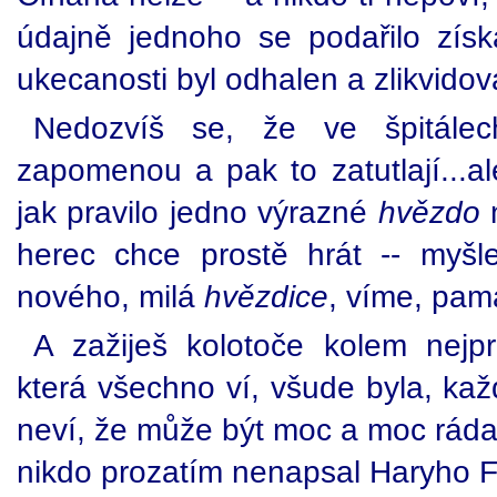
údajně jednoho se podařilo získ
ukecanosti byl odhalen a zlikvidov
Nedozvíš se, že ve špitále
zapomenou a pak to zatutlají...al
jak pravilo jedno výrazné
hvězdo
n
herec chce prostě hrát -- myš
nového, milá
hvězdice
, víme, pam
A zažiješ kolotoče kolem nejpr
která všechno ví, všude byla, ka
neví, že může být moc a moc ráda
nikdo prozatím nenapsal Haryho F