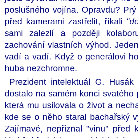
poslušného vojína. Opravdu? Prý 
před kamerami zastřelit, říkali
"d
sami zalezlí a později kolabo
zachování vlastních výhod. Jede
vadí a vadí. Když o generálovi ho
huba nezchromne.
Prezident intelektuál G. Husá
dostalo na samém konci svatého po
která mu usilovala o život a necha
kde se o něho staral bachařský vý
Zajímavé, nepřiznal "vinu" před 