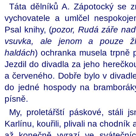
Táta dělníků A. Zápotocký se zm
vychovatele a umlčel nespokoj
Psal knihy, (
pozor, Rudá záře nad
vsuvka, ale jenom a pouze žh
haldách
) ochranka musela trpně p
Jezdil do divadla za jeho herečko
a červeného. Dobře bylo v divadl
do jedné hospody na bramboráky
písně.
My, proletářští páskové, stáli 
Karlínu, kouřili, plivali na chodní
až konečně vyrazí ve sváteční