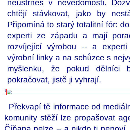
neustrneš v nevědomosti. Dozv
chtějí stávkovat, jako by nes
Připomíná to starý totalitní fór: 
experti ze západu a mají porad
rozvíjející výrobou -- a expert
výrobní linky a na schůzce s nejvy
myšlenku, že pokud dělníci 
pokračovat, jistě ji vyhrají.
Překvapí tě informace od mediál
komunity stěží lze propašovat ag
Číňana nelze -- a nikdo ti nepoví