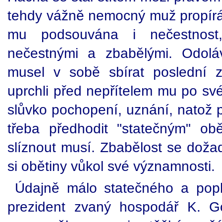
tehdy vážně nemocný muž propírán 
mu podsouvána i nečestnost,
nečestnými a zbabělými. Odoláv
musel v sobě sbírat poslední z
uprchli před nepřítelem mu po své
slůvko pochopení, uznání, natož 
třeba předhodit "statečným" o
slíznout musí. Zbabělost se doža
si obětiny vůkol své významnosti.
Údajně málo statečného a popl
prezident zvaný hospodář K. Go