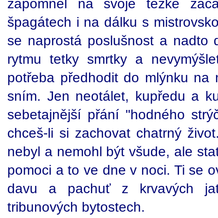
zapomněl na svoje těžké začá
špagátech i na dálku s mistrovsk
se naprostá poslušnost a nadto d
rytmu tetky smrtky a nevymýšle
potřeba předhodit do mlýnku n
sním. Jen neotálet, kupředu a ku
sebetajnější přání "hodného strý
chceš-li si zachovat chatrný živo
nebyl a nemohl být všude, ale sta
pomoci a to ve dne v noci. Ti se 
davu a pachuť z krvavých ja
tribunových bytostech.