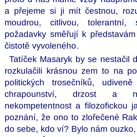
a přejeme si ji mít čestnou, roz
moudrou, citlivou, tolerantní
požadavky směřují k představám
čistotě vyvoleného.
Tatíček Masaryk by se nestačil di
rozkulačili krásnou zem to na po
politických trosečníků, udiven
chrapounství, drzost a ne
nekompetentnost a filozofickou j
poznání, že ono to zlořečené Rak
do sebe, kdo ví? Bylo nám ouzko,