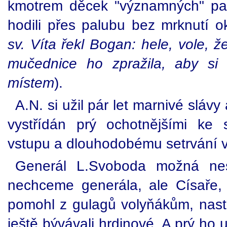
kmotrem děcek "významných" pan
hodili přes palubu bez mrknutí ok
sv. Víta řekl Bogan: hele, vole, 
mučednice ho zpražila, aby si
místem
).
A.N. si užil pár let marnivé slávy 
vystřídán prý ochotnějšími ke
vstupu a dlouhodobému setrvání v
Generál L.Svoboda možná nesly
nechceme generála, ale Císaře,
pomohl z gulagů volyňákům, nasta
ještě bývávali hrdinové. A prý ho