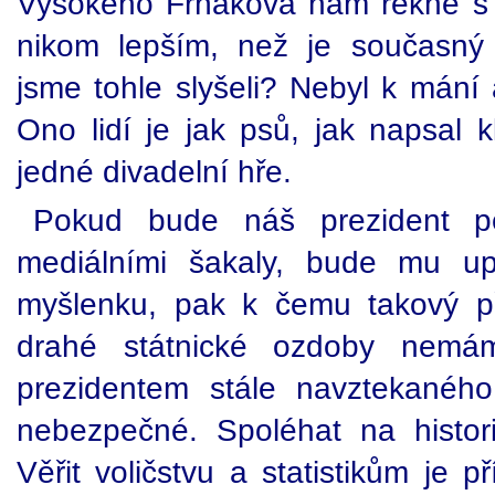
Vysokého Frňákova nám řekne s 
nikom lepším, než je současný p
jsme tohle slyšeli? Nebyl k mání
Ono lidí je jak psů, jak napsal k
jedné divadelní hře.
Pokud bude náš prezident pe
mediálními šakaly, bude mu u
myšlenku, pak k čemu takový př
drahé státnické ozdoby nemám
prezidentem stále navztekanéh
nebezpečné. Spoléhat na histor
Věřit voličstvu a statistikům je 