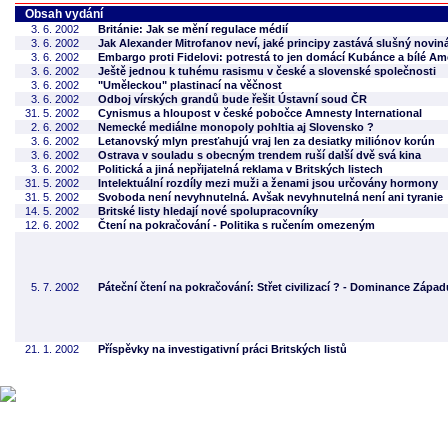
Obsah vydání
3. 6. 2002
Británie: Jak se mění regulace médií
3. 6. 2002
Jak Alexander Mitrofanov neví, jaké principy zastává slušný novin
3. 6. 2002
Embargo proti Fidelovi: potrestá to jen domácí Kubánce a bílé Am
3. 6. 2002
Ještě jednou k tuhému rasismu v české a slovenské společnosti
3. 6. 2002
"Uměleckou" plastinací na věčnost
3. 6. 2002
Odboj vírských grandů bude řešit Ústavní soud ČR
31. 5. 2002
Cynismus a hloupost v české pobočce Amnesty International
2. 6. 2002
Nemecké mediálne monopoly pohltia aj Slovensko ?
3. 6. 2002
Letanovský mlyn presťahujú vraj len za desiatky miliónov korún
3. 6. 2002
Ostrava v souladu s obecným trendem ruší další dvě svá kina
3. 6. 2002
Politická a jiná nepřijatelná reklama v Britských listech
31. 5. 2002
Intelektuální rozdíly mezi muži a ženami jsou určovány hormony
31. 5. 2002
Svoboda není nevyhnutelná. Avšak nevyhnutelná není ani tyranie
14. 5. 2002
Britské listy hledají nové spolupracovníky
12. 6. 2002
Čtení na pokračování - Politika s ručením omezeným
5. 7. 2002
Páteční čtení na pokračování: Střet civilizací ? - Dominance Zápa
21. 1. 2002
Příspěvky na investigativní práci Britských listů