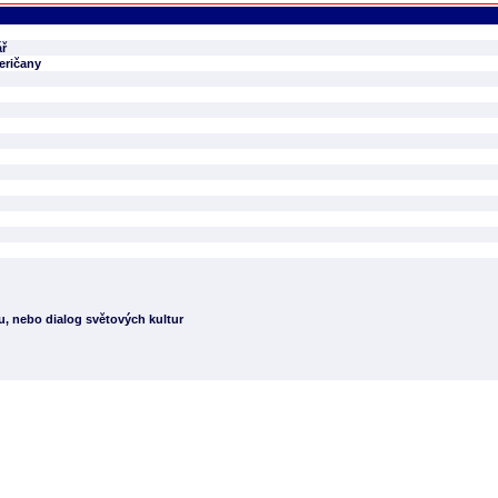
ář
eričany
du, nebo dialog světových kultur