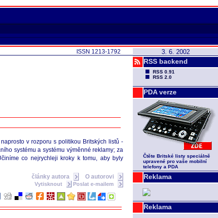
ISSN 1213-1792
3. 6. 2002
RSS backend
RSS 0.91
RSS 2.0
PDA verze
rosto v rozporu s politikou Britských listů -
kčního systému a systému výměnné reklamy; za
Čtěte Britské listy speciálně
činíme co nejrychleji kroky k tomu, aby byly
upravené pro vaše mobilní
telefony a PDA
Reklama
články autora
O autorovi
Vytisknout
Poslat e-mailem
Reklama