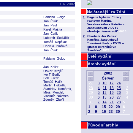
3. 6. 2002
Fabiano Golgo
Jan Čulík
Jan Paul
Karel Mašita
Jan Čulík
Lubomír Sedláčik
Tomáš Repčiak
Daniela Pilařová
Jan Čulík
Celé vydání
Fabiano Golgo
Archiv vydání
Jan Keller
Oskar Krejčí,
Ivo T. Budil,
Bob Fliedr,
Tomáš Halík,
Martin Hekrdla,
Stanislav Komárek,
Miloš Mendel,
Vladimír Nálevka,
Zdeněk Zbořil
Původní archiv