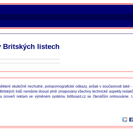
v Britských listech
teré skutečně nechutné, polopornografické odkazy, avšak v současnosti také - nap
z Britských listů nemáme dosud plně zmapovány všechny technické aspekty reda
ízkou úroveň reklam ve výměném systému billboard.cz se čtenářům omlouváme. U