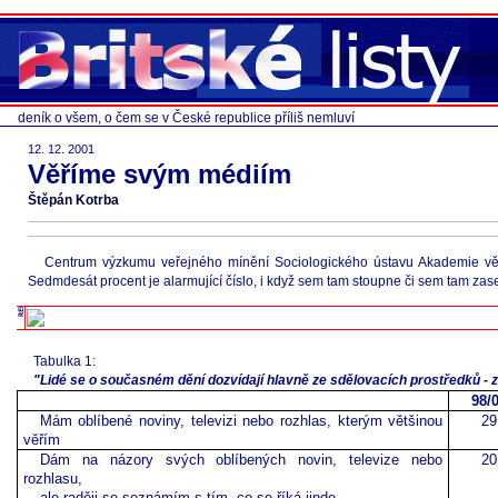
deník o všem, o čem se v České republice příliš nemluví
12. 12. 2001
Věříme svým médiím
Štěpán Kotrba
Centrum výzkumu veřejného mínění Sociologického ústavu Akademie věd 
Sedmdesát procent je alarmující číslo, i když sem tam stoupne či sem tam zase
Tabulka 1:
"Lidé se o současném dění dozvídají hlavně ze sdělovacích prostředků - z t
98/
Mám oblíbené noviny, televizi nebo rozhlas, kterým většinou
29
věřím
Dám na názory svých oblíbených novin, televize nebo
20
rozhlasu,
ale raději se seznámím s tím, co se říká jinde