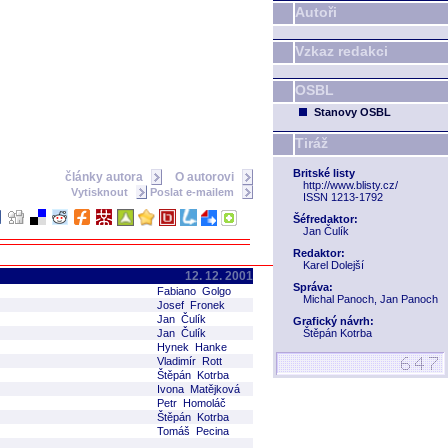
Autoři
Vzkaz redakci
OSBL
Stanovy OSBL
Tiráž
Britské listy
články autora
O autorovi
http://www.blisty.cz/
Vytisknout
Poslat e-mailem
ISSN 1213-1792
Šéfredaktor:
Jan Čulík
Redaktor:
Karel Dolejší
12. 12. 2001
Správa:
Fabiano Golgo
Michal Panoch, Jan Panoch
Josef Fronek
Jan Čulík
Grafický návrh:
Jan Čulík
Štěpán Kotrba
Hynek Hanke
Vladimír Rott
Štěpán Kotrba
Ivona Matějková
Petr Homoláč
Štěpán Kotrba
Tomáš Pecina