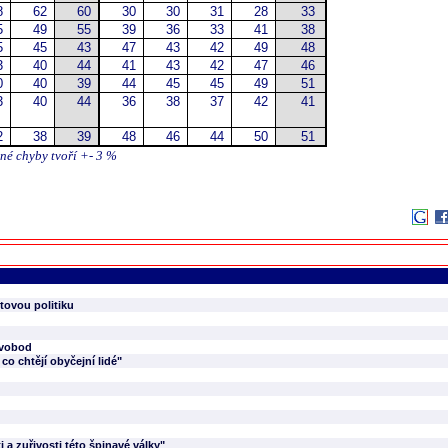
8
62
60
30
30
31
28
33
5
49
55
39
36
33
41
38
5
45
43
47
43
42
49
48
3
40
44
41
43
42
47
46
0
40
39
44
45
45
49
51
3
40
44
36
38
37
42
41
2
38
39
48
46
44
50
51
mné chyby tvoří +- 3 %
tovou politiku
svobod
co chtějí obyčejní lidé"
i a zuřivosti této špinavé války"