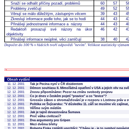
Snaží se odhalit příčiny pozadí, problémů
60
57
5
Problémy zveličují
49
52
5
Věnují se málo důležitým, zástupným věcem
39
43
4
Zkreslují informace podle toho, jak se to hodí
44
43
4
Přinášejí jednostranné informace a
názory
44
43
4
Redaktoři prosazují své názory na úkor
46
42
4
objektivity
Přinášejí informace neúplné, věci zamlčují
38
40
4
Dopočet do 100 % v řádcích tvoří odpovědi "nevím". Velikost statisticky význa
Obsah vydání
11. 12. 2001
Tak je Pecina nyní v ČR disidentem
12. 12. 2001
Démon souhlasu II. Mimořádná opatření v USA a jejich vliv na svě
12. 12. 2001
Znovu připomínáme: Pozor na ztrátu svobody projevu
12. 12. 2001
Co je dnes v českém pojetí "pravice" a co "levice"?
12. 12. 2001
Grossův zákon o shromažďování je v rozporu s Listinou práv a 
12. 12. 2001
Politika ve Švýcarsku: "V důsledku 11. září se musíme víc zajímat, 
12. 12. 2001
Věříme svým médiím
12. 12. 2001
Jak je tajně devastována Šumava
12. 12. 2001
Proč válka civilizací?
12. 12. 2001
Dva argumenty pro Gripen
11. 12. 2001
Mezi dvěma břehy
11. 12. 2001
Roberta Fiska zmlátili uprchlíci: "Chápu je - je to symbol nenávist