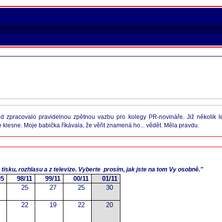
zpracovalo pravidelnou zpětnou vazbu pro kolegy PR-novináře. Již několik le
 klesne. Moje babička říkávala, že věřit znamená ho... vědět. Měla pravdu.
isku, rozhlasu a z televize. Vyberte
prosím, jak jste na tom Vy osobně."
05
98/11
99/11
00/11
01/11
25
27
25
30
22
19
22
20