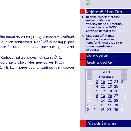
ím mladí do 20 let (37 %). Z hlediska vzdělání
jí o jejich konfrontaci. Nedůvěřivý postoj je pak
cká strana. Podle toho, jaké noviny, televizní
Celé vydání
 Radiožurnál a z televizních stanic ČT1.
í, navíc také ti, kteří nejvíce věří Právu.
Archiv vydání
1 a ti, kteří neposlouchají žádnou rozhlasovou
Původní archiv