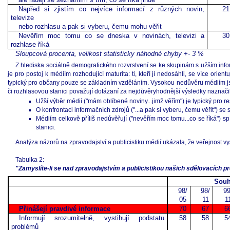
Napřed si zjistím co nejvíce informací z různých novin,
21
televize
nebo rozhlasu a pak si vyberu, čemu mohu věřit
Nevěřím moc tomu co se dneska v novinách, televizi a
30
rozhlase říká
Sloupcová procenta, velikost statisticky náhodné chyby +- 3 %
Z hlediska sociálně demografického rozvrstvení se ke skupinám s užším infor
je pro postoj k médiím rozhodující maturita: ti, kteří jí nedosáhli, se více orient
typický pro občany pouze se základním vzděláním. Vysokou nedůvěru médiím jsme
či rozhlasovou stanici považují dotázaní za nejdůvěryhodnější výsledky naznačil
Užší výběr médií ("mám oblíbené noviny...jimž věřím") je typický pro 
O konfrontaci informačních zdrojů ("...a pak si vyberu, čemu věřit") se 
Médiím celkově příliš nedůvěřují ("nevěřím moc tomu...co se říká") 
stanici.
Analýza názorů na zpravodajství a publicistiku médií ukázala, že veřejnost vy
Tabulka 2:
"Zamyslíte-li se nad zpravodajstvím a publicistikou našich sdělovacích pro
Souh
98/
98/
99
05
11
1
Přinášejí pravdivé informace
70
67
6
Informují srozumitelně, vystihují podstatu
58
58
5
problémů