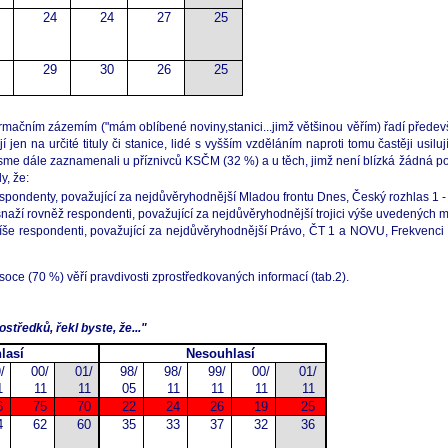
24
24
27
25
29
30
26
25
mačním zázemím ("mám oblíbené noviny,stanici...jimž většinou věřím) řadí předevš
ují jen na určité tituly či stanice, lidé s vyšším vzděláním naproti tomu častěji usilu
 dále zaznamenali u příznivců KSČM (32 %) a u těch, jimž není blízká žádná politi
y, že:
respondenty, považující za nejdůvěryhodnější Mladou frontu Dnes, Český rozhlas 1 -
snaží rovněž respondenti, považující za nejdůvěryhodnější trojici výše uvedených médi
spíše respondenti, považující za nejdůvěryhodnější Právo, ČT 1 a NOVU, Frekvenci 
soce (70 %) věří pravdivosti zprostředkovaných informací (tab.2).
středků, řekl byste, že..."
lasí
Nesouhlasí
/
00/
01/
98/
98/
99/
00/
01/
1
11
11
05
11
11
11
11
6
75
70
22
24
26
19
25
4
62
60
35
33
37
32
36