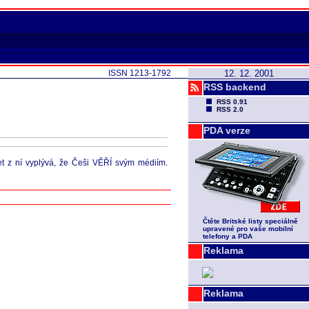
ISSN 1213-1792
12. 12. 2001
RSS backend
RSS 0.91
RSS 2.0
PDA verze
t z ní vyplývá, že Češi VĚŘÍ svým médiím.
Čtěte Britské listy speciálně
upravené pro vaše mobilní
telefony a PDA
Reklama
Reklama