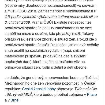
(včetně míry dlouhodobé nezaměstnanosti) ve srovnání
s muži. (ČSÚ 2010.
Zaměstnanost a nezaměstnanost v
ČR podle výsledků výběrového šetření pracovních sil za
3. čtvrtletí 2009.
Praha: ČSÚ) Existuje nebezpečí, že
protikrizová opatření a politiky zaměstnanosti se více
zaměří na muže a odvětví, kde převažují muži. Takový
přístup však ještě více zhoršuje situaci žen. Pokud jde o
protikrizová opatření a státní rozpočet, jsme navíc svědky
snah ušetřit na sociálních výdajích (např. snížení
mateřského příspěvku, přídavků na děti a zvýšení
nepřímých daní), které mají bezprostřední vliv na
příjmovou situaci žen, rodin s dětmi a dětí obecně.
Je dobře, že genderovým nerovnostem bude u příležitosti
Mezinárodního dne žen věnována pozornost i v České
republice.
Česká ženská lobby
připravuje
Týden akcí ke
100. výročí MDŽ
, které budou probíhat zejména v
Praze
a v
Brně
.