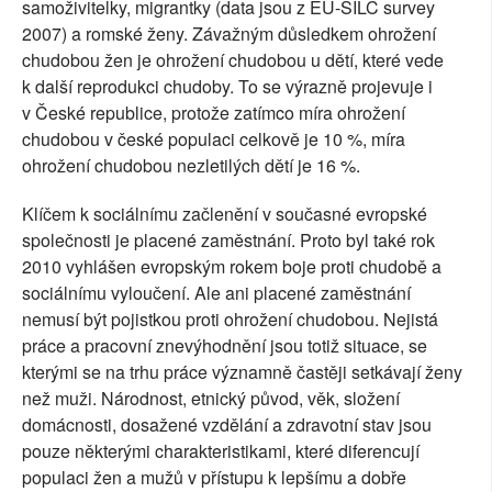
samoživitelky, migrantky (data jsou z EU-SILC survey
2007) a romské ženy. Závažným důsledkem ohrožení
chudobou žen je ohrožení chudobou u dětí, které vede
k další reprodukci chudoby. To se výrazně projevuje i
v České republice, protože zatímco míra ohrožení
chudobou v české populaci celkově je 10 %, míra
ohrožení chudobou nezletilých dětí je 16 %.
Klíčem k sociálnímu začlenění v současné evropské
společnosti je placené zaměstnání. Proto byl také rok
2010 vyhlášen evropským rokem boje proti chudobě a
sociálnímu vyloučení. Ale ani placené zaměstnání
nemusí být pojistkou proti ohrožení chudobou. Nejistá
práce a pracovní znevýhodnění jsou totiž situace, se
kterými se na trhu práce významně častěji setkávají ženy
než muži. Národnost, etnický původ, věk, složení
domácnosti, dosažené vzdělání a zdravotní stav jsou
pouze některými charakteristikami, které diferencují
populaci žen a mužů v přístupu k lepšímu a dobře