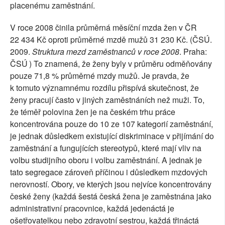
placenému zaměstnání.
V roce 2008 činila průměrná měsíční mzda žen v ČR
22 434 Kč oproti průměrné mzdě mužů 31 230 Kč. (ČSÚ.
2009.
Struktura mezd zaměstnanců v roce 2008
. Praha:
ČSÚ
) To znamená, že ženy byly v průměru odměňovány
pouze 71,8 % průměrné mzdy mužů. Je pravda, že
k tomuto významnému rozdílu přispívá skutečnost, že
ženy pracují často v jiných zaměstnáních než muži. To,
že téměř polovina žen je na českém trhu práce
koncentrována pouze do 10 ze 107 kategorií zaměstnání,
je jednak důsledkem existující diskriminace v přijímání do
zaměstnání a fungujících stereotypů, které mají vliv na
volbu studijního oboru i volbu zaměstnání. A jednak je
tato segregace zároveň příčinou i důsledkem mzdových
nerovností. Obory, ve kterých jsou nejvíce koncentrovány
české ženy (každá šestá česká žena je zaměstnána jako
administrativní pracovnice, každá jedenáctá je
ošetřovatelkou nebo zdravotní sestrou, každá třináctá