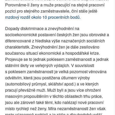
Porovnáme-li ženy a muže pracující na stejné pracovní
pozici pro stejného zaměstnavatele, činí stále ještě
mzdový rozdíl okolo 10 procentních bodů
.
Dopady diskriminace a znevýhodnění na
socioekonomické postavení českých žen jsou obrovské a
diferencované z hlediska výše naznačených sociálních
charakteristik. Znevýhodnění žen je dále zesilováno
současnou situací ekonomické a hospodářské krize.
Projevuje se to jednak poklesem zaměstnanosti a jednak
státními škrty ve veřejných výdajích. V souvislosti
s poklesem zaměstnanosti je velká pozornost věnována
odvětvím, která jsou postižena útlumem výroby
(automobilový průmysl, sklářství apod.) a ve kterých
pracují převážně muži. Muži byli a jsou více ohroženi
masovým propouštěním v těchto oblastech trhu práce,
jsou ale zároveň také těmi, kdo nalézají nové pracovní
místo rychleji než ženy. Míra nezaměstnanosti žen však
roste významně rychleji a je stále a dlouhodobě vyšší