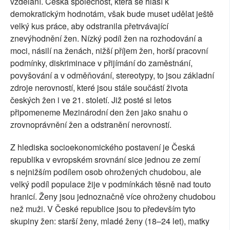
vzdělání. Česká společnost, která se hlásí k
demokratickým hodnotám, však bude muset udělat ještě
velký kus práce, aby odstranila přetrvávající
znevýhodnění žen. Nízký podíl žen na rozhodování a
moci, násilí na ženách, nižší příjem žen, horší pracovní
podmínky, diskriminace v přijímání do zaměstnání,
povyšování a v odměňování, stereotypy, to jsou základní
zdroje nerovností, které jsou stále součástí života
českých žen i ve 21. století. Již posté si letos
připomeneme Mezinárodní den žen jako snahu o
zrovnoprávnění žen a odstranění nerovností.
Z hlediska socioekonomického postavení je Česká
republika v evropském srovnání sice jednou ze zemí
s nejnižším podílem osob ohrožených chudobou, ale
velký podíl populace žije v podmínkách těsně nad touto
hranicí. Ženy jsou jednoznačně více ohroženy chudobou
než muži. V České republice jsou to především tyto
skupiny žen: starší ženy, mladé ženy (18–24 let), matky