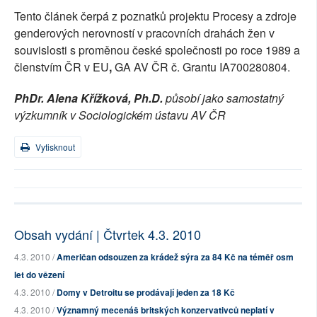
Tento článek čerpá z poznatků projektu Procesy a zdroje
genderových nerovností v pracovních drahách žen v
souvislosti s proměnou české společnosti po roce 1989 a
členstvím ČR v EU
,
GA AV ČR č. Grantu IA700280804.
PhDr. Alena Křížková, Ph.D.
působí jako samostatný
výzkumník v Sociologickém ústavu AV ČR
Vytisknout
Obsah vydání | Čtvrtek 4.3. 2010
4.3. 2010 /
Američan odsouzen za krádež sýra za 84 Kč na téměř osm
let do vězení
4.3. 2010 /
Domy v Detroitu se prodávají jeden za 18 Kč
4.3. 2010 /
Významný mecenáš britských konzervativců neplatí v