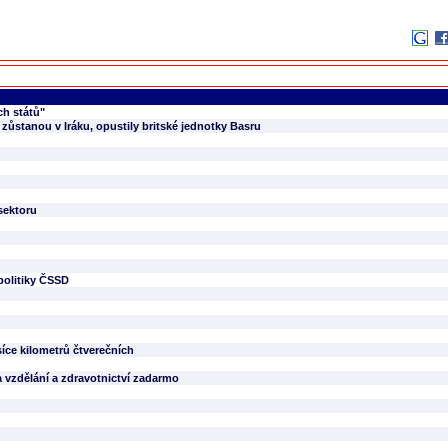
ch států"
ůstanou v Iráku, opustily britské jednotky Basru
sektoru
politiky ČSSD
síce kilometrů čtverečních
 vzdělání a zdravotnictví zadarmo