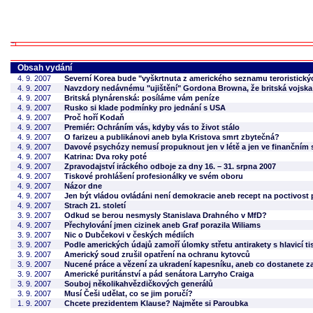
Obsah vydání
4. 9. 2007
Severní Korea bude "vyškrtnuta z amerického seznamu teroristický
4. 9. 2007
Navzdory nedávnému "ujištění" Gordona Browna, že britská vojska z
4. 9. 2007
Britská plynárenská: posíláme vám peníze
4. 9. 2007
Rusko si klade podmínky pro jednání s USA
4. 9. 2007
Proč hoří Kodaň
4. 9. 2007
Premiér: Ochráním vás, kdyby vás to život stálo
4. 9. 2007
O farizeu a publikánovi aneb byla Kristova smrt zbytečná?
4. 9. 2007
Davové psychózy nemusí propuknout jen v létě a jen ve finančním 
4. 9. 2007
Katrina: Dva roky poté
4. 9. 2007
Zpravodajství iráckého odboje za dny 16. – 31. srpna 2007
4. 9. 2007
Tiskové prohlášení profesionálky ve svém oboru
4. 9. 2007
Názor dne
4. 9. 2007
Jen být vládou ovládáni není demokracie aneb recept na poctivost 
4. 9. 2007
Strach 21. století
3. 9. 2007
Odkud se berou nesmysly Stanislava Drahného v MfD?
4. 9. 2007
Přechylování jmen cizinek aneb Graf porazila Wiliams
3. 9. 2007
Nic o Dubčekovi v českých médiích
3. 9. 2007
Podle amerických údajů zamoří úlomky střetu antirakety s hlavicí ti
3. 9. 2007
Americký soud zrušil opatření na ochranu kytovců
3. 9. 2007
Nucené práce a vězení za ukradení kapesníku, aneb co dostanete za
3. 9. 2007
Americké puritánství a pád senátora Larryho Craiga
3. 9. 2007
Souboj několikahvězdičkových generálů
3. 9. 2007
Musí Češi udělat, co se jim poručí?
1. 9. 2007
Chcete prezidentem Klause? Najměte si Paroubka