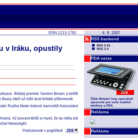
ISSN 1213-1792
4. 9. 2007
RSS backend
RSS 0.91
v Iráku, opustily
RSS 2.0
PDA verze
vilizace. Britský premiér Gordon Brown a britští
 Basry, kteří už měli dost britské přítomnosti.
Čtěte Britské listy speciálně
upravené pro vaše mobilní
atel Rudha Muter tiskové kanceláři Associated
telefony a PDA
Reklama
ohraná. 42 procent Britů si myslí, že by měla být
 pořad Newsnight.
Podrobnosti v angličtině
ZDE
Reklama