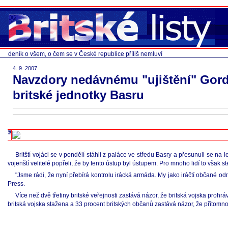
deník o všem, o čem se v České republice příliš nemluví
4. 9. 2007
Navzdory nedávnému "ujištění" Gordo
britské jednotky Basru
Britští vojáci se v pondělí stáhli z paláce ve středu Basry a přesunuli se na
vojenští velitelé popřeli, že by tento ústup byl ústupem. Pro mnoho lidí to však 
"Jsme rádi, že nyní přebírá kontrolu irácká armáda. My jako iráčtí občané 
Press.
Více než dvě třetiny britské veřejnosti zastává názor, že britská vojska prohrá
britská vojska stažena a 33 procent britských občanů zastává názor, že přítomno