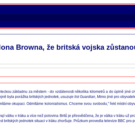
na Browna, že britská vojska zůstanou 
 leteckou základnu za městem - do vzdálenosti několika kilometrů a do úplně jiné ci
stejně byla porážka britských jednotek,
usuzuje list Guardian
, Mimo jiné pro obyvatele
odmítáme okupaci. Odmítáme kolonialismus. Chceme svou svobodu," řekl místní obyv
vají válku v Iráku a více než polovina Britů je přesvědčena, že je válka v Iráku už pr
st britských jednotek situaci v Iráku zhoršuje. Průzkum provedla televize BBC pro