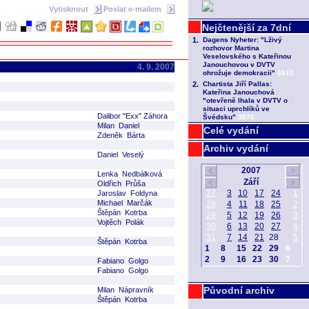
Vytisknout
Poslat e-mailem
4. 9. 2007
Dalibor "Exx" Záhora
Milan Daniel
Celé vydání
Zdeněk Bárta
Archiv vydání
Daniel Veselý
Lenka Nedbálková
Oldřich Průša
Jaroslav Foldyna
Michael Marčák
Štěpán Kotrba
Vojtěch Polák
Štěpán Kotrba
Fabiano Golgo
Fabiano Golgo
Původní archiv
Milan Nápravník
Štěpán Kotrba