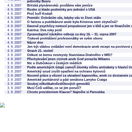
jednotky Basru
4. 9. 2007
Britská plynárenská: posíláme vám peníze
4. 9. 2007
Rusko si klade podmínky pro jednání s USA
4. 9. 2007
Proč hoří Kodaň
4. 9. 2007
Premiér: Ochráním vás, kdyby vás to život stálo
4. 9. 2007
O farizeu a publikánovi aneb byla Kristova smrt zbytečná?
4. 9. 2007
Davové psychózy nemusí propuknout jen v létě a jen ve finančním 
4. 9. 2007
Katrina: Dva roky poté
4. 9. 2007
Zpravodajství iráckého odboje za dny 16. – 31. srpna 2007
4. 9. 2007
Tiskové prohlášení profesionálky ve svém oboru
4. 9. 2007
Názor dne
4. 9. 2007
Jen být vládou ovládáni není demokracie aneb recept na poctivost 
4. 9. 2007
Strach 21. století
3. 9. 2007
Odkud se berou nesmysly Stanislava Drahného v MfD?
4. 9. 2007
Přechylování jmen cizinek aneb Graf porazila Wiliams
3. 9. 2007
Nic o Dubčekovi v českých médiích
3. 9. 2007
Podle amerických údajů zamoří úlomky střetu antirakety s hlavicí ti
3. 9. 2007
Americký soud zrušil opatření na ochranu kytovců
3. 9. 2007
Nucené práce a vězení za ukradení kapesníku, aneb co dostanete za
3. 9. 2007
Americké puritánství a pád senátora Larryho Craiga
3. 9. 2007
Souboj několikahvězdičkových generálů
3. 9. 2007
Musí Češi udělat, co se jim poručí?
1. 9. 2007
Chcete prezidentem Klause? Najměte si Paroubka