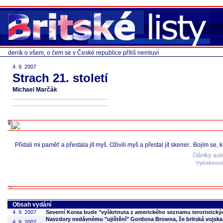
deník o všem, o čem se v České republice příliš nemluví
4. 9. 2007
Strach 21. století
Michael Marčák
Přidali mi paměť a přestala jít myš. Oživili myš a přestal jít skener.. Bojím se, 
články au
Vytisknou
Obsah vydání
4. 9. 2007
Severní Korea bude "vyškrtnuta z amerického seznamu teroristický
Navzdory nedávnému "ujištění" Gordona Browna, že britská vojska z
4. 9. 2007